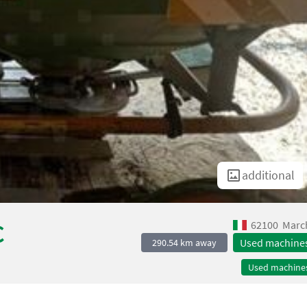
additional
62100
Marc
C
Used machine
290.54 km away
Used machine