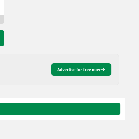
D&#39;AMICO ENGLES SRL
62100 Marche
Premium Gold dealer
Advertise for free now