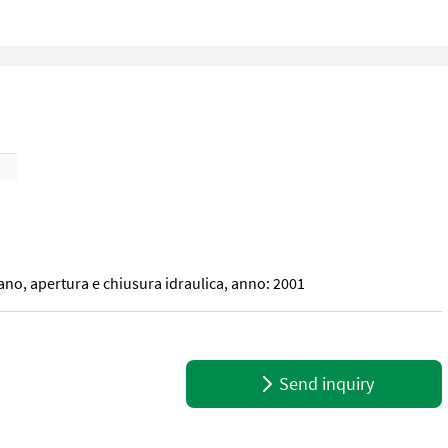
rdano, apertura e chiusura idraulica, anno: 2001
dano, apertura e chiusura idraulica, anno: 2001
Send inquiry