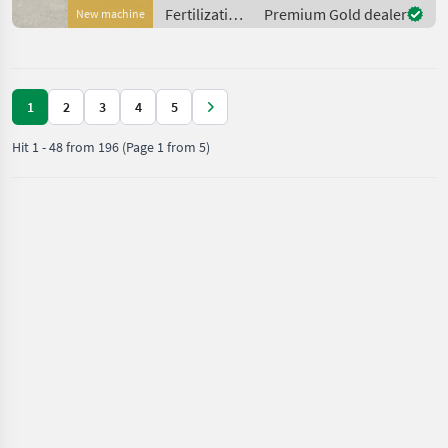
Das Gerät ist in Burgkirchen
Fertilization
Premium Gold dealer
New machine
lagernd. Damit ich
and
irrigation
equipment /
Amazone
1
2
3
4
5
Hit
1
-
48
from
196
(Page 1 from 5)