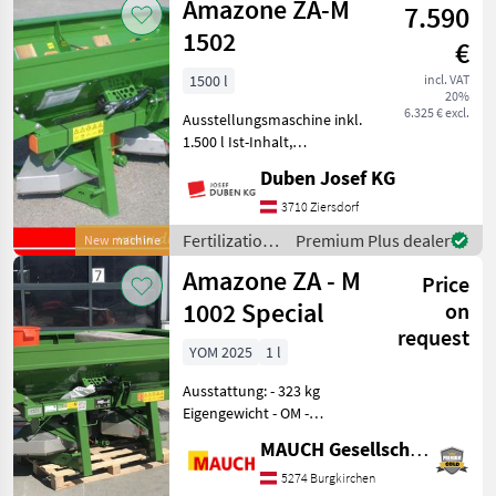
Amazone ZA-M
7.590
irrigation
equipment /
1502
€
Amazone
1500 l
incl. VAT
20%
6.325 € excl.
Ausstellungsmaschine inkl.
1.500 l Ist-Inhalt,
Streuscheiben,
Duben Josef KG
Gittereinsatz, Gelenkwelle,
Rührwerk, Beleuchtung. Mit
3710 Ziersdorf
Aufsatz S 500/ L1000 auf bis
Fertilization
Premium Plus dealer
New machine
zu 3.000 Liter erwe
and
Amazone ZA - M
Price
irrigation
equipment /
1002 Special
on
Amazone
request
YOM 2025
1 l
Ausstattung: - 323 kg
Eigengewicht - OM -
Streuscheiben 10 - 16 -
MAUCH Gesellschaft m.b.H. & Co.KG
Gelenkwelle -
Grenzstreusystem Limiter
5274 Burgkirchen