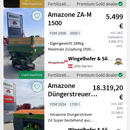
gerne vor Ort besichtigt
Fertilization
Premium Gold dealer
New machine
werden. Neumaschine sofo
and
Amazone ZA-M
5.499
irrigation
equipment /
1500
€
Amazone
YOM 2006
3000 l
incl. VAT/
mediation
4.866,37 €
- Eigengewicht 289kg -
excl.
Maximale Zuladung 2500kg
- Behälteraufsatz Eigenbau -
Wingelhofer & Söhne GmbH
Streuscheiben OM 18-24 /
zusätzlicher
2084 Starrein
Streuschaufelsatz OM 10-16
Fertilization
Premium Gold dealer
Used machine
- Grenzstreueinrich
and
Amazone
18.319,20
irrigation
equipment /
Düngerstreuer
€
Amazone
ZA-V 1700 Super
YOM 2024
1700 l
incl. VAT
20%
15.266 €
- Amazone Düngerstreuer
excl.
ZA Super bestehend aus
Rahmen und
Wingelhofer & Söhne GmbH