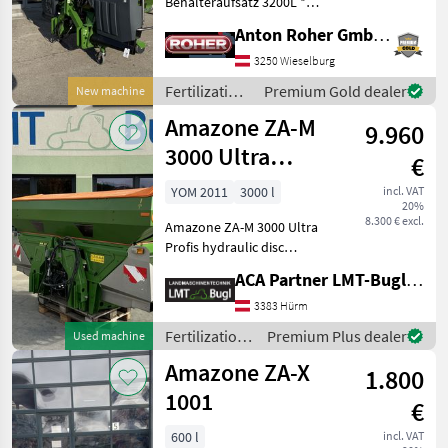
Behälteraufsatz 3200L *
Abdeckrollplane L *
Anton Roher GmbH (ACA Center Roher)
Leermeldesensoren *
Neigungssensor * Leiter
3250 Wieselburg
links und rechts *
Fertilization
Premium Gold dealer
New machine
Streuschaufelsatz TS30 *
and
Amazone ZA-M
Wind Contr
9.960
irrigation
equipment /
3000 Ultra
€
Amazone
Professional
YOM 2011
3000 l
incl. VAT
20%
Hydro
8.300 € excl.
Amazone ZA-M 3000 Ultra
Profis hydraulic disc
spreader * hydraulic disc
ACA Partner LMT-Bugl GmbH
drive * 3000 liter hopper
capacity * weighing device *
3383 Hürm
boundary spreading device
Fertilization
Premium Plus dealer
Used machine
* lighting s
and
Amazone ZA-X
1.800
irrigation
equipment /
1001
€
Amazone
600 l
incl. VAT