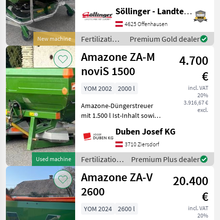
Streuwerk ZA-V Tronic +
Söllinger - Landtechnik GmbH
Gelenkwelle B&P mit
Reibkupplung +
4625 Offenhausen
Behälteraufsatz S2000 +
Fertilization
Premium Gold dealer
New machine
Schmutzfänger S + LED-
and
Amazone ZA-M
Heckbe
4.700
irrigation
equipment /
noviS 1500
€
Amazone
YOM 2002
2000 l
incl. VAT
20%
3.916,67 €
Amazone-Düngerstreuer
excl.
mit 1.500 l Ist-Inhalt sowie
Aufsatz S500,
Duben Josef KG
Gesamtvolumen 2.000 l,
Streuscheiben OM 10-16
3710 Ziersdorf
bzw. inkl. Wurfschaufeln 18-
Fertilization
Premium Plus dealer
Used machine
24 m, Gittereinsatz, Gelen
and
Amazone ZA-V
20.400
irrigation
equipment /
2600
€
Amazone
YOM 2024
2600 l
incl. VAT
20%