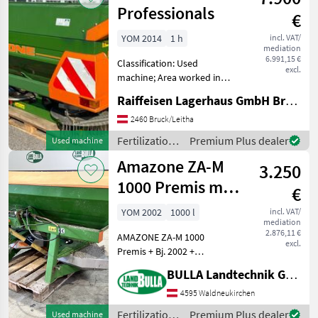
equipment /
Professionals
€
Amazone
YOM 2014
1 h
incl. VAT/
mediation
6.991,15 €
Classification: Used
excl.
machine; Area worked in
ha: 950; Hopper capacity:
Raiffeisen Lagerhaus GmbH Bruck/Leitha
2500; Working width: 36;
Type: Mounted; Drive type:
2460 Bruck/Leitha
Mechanical drive; Number
Fertilization
Premium Plus dealer
Used machine
of spreading disc
and
Amazone ZA-M
3.250
irrigation
equipment /
1000 Premis mit
€
Amazone
Plane
YOM 2002
1000 l
incl. VAT/
mediation
2.876,11 €
AMAZONE ZA-M 1000
excl.
Premis + Bj. 2002 +
Streuscheiben OS 10 - 18
BULLA Landtechnik GmbH
Meter + Grenzstreuscheibe
+ Abdeckplane +
4595 Waldneukirchen
Einfüllsiebe + 2x
Fertilization
Premium Plus dealer
Used machine