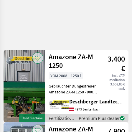
Amazone ZA-M
3.400
1250
€
YOM 2008
1250 l
incl. VAT/
mediation
3.008,85 €
Gebrauchter Düngestreuer
excl.
Amazone ZA-M 1250 - 900
Liter + 350 Liter Aufsatz -
Deschberger Landtechnik GmbH
autom. elektr.
Mengenregulierung -
4973 Senftenbach
Beleuchtung - Limiter -
Fertilization
Premium Plus dealer
Used machine
Gelenkwelle Spreader-ty
and
Amazone ZA-M
7.900
irrigation