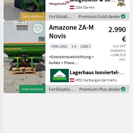
Grundbehälter - Profis-
Wiegesystem für ZA Super -
2084 Starrein
Einbauteile - Streuwerk ZA-
Fertilization
Premium Gold dealer
New machine
V Tronic - Länderspezifika
and
Amazone ZA-M
2.990
irrigation
equipment /
Novis
€
Amazone
YOM 2001
1 h
1500 l
incl. VAT/
mediation
2.646,02 €
+Grenzstreueinrichtung +
excl.
Aufatz + Plane
+hydraulische
Lagerhaus Innviertel-Traunviertel-Urfahr eGen, Wartberg/Krems
Schieberbetätigung
+Beleuchtung Hydraulic
4552 Wartberg an der Krems
operation, Boundary
Fertilization
Premium Plus dealer
Used machine
spreading equipment,
and
Spreading quantity
irrigation
equipment /
Amazone