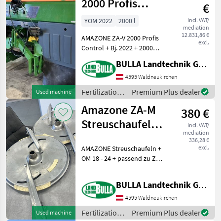
2000 Profis
€
Control -
YOM 2022
2000 l
incl. VAT/
mediation
Wiegestreuer
12.831,86 €
AMAZONE ZA-V 2000 Profis
excl.
Control + Bj. 2022 + 2000
Liter Inhalt + V-Set 1
BULLA Landtechnik GmbH
Streuscheiben 10 - 21 Meter
+ Wiegestreuer mit 200 Hz
4595 Waldneukirchen
Wiegetechnik +
Fertilization
Premium Plus dealer
Used machine
Neigungssensor +
and
Amazone ZA-M
380 €
irrigation
equipment /
Streuschaufeln
incl. VAT/
Amazone
mediation
OM 18 - 24
336,28 €
excl.
AMAZONE Streuschaufeln +
OM 18 - 24 + passend zu ZA-
M + Scheiben und Schaufeln
in gutem Zustand
BULLA Landtechnik GmbH Ersatzteile
Spreader-type: Two-disk
spreader Fertilization and
4595 Waldneukirchen
irrigation equi
Fertilization
Premium Plus dealer
Used machine