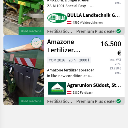
excl.
ZA-M 1001 Special Easy + Bj.
2019 + 1200 Liter Inhalt +
BULLA Landtechnik GmbH
absolut neuwertiger
Zustand +
4595 Waldneukirchen
Grenzstreueinrichtung
Fertilization
Premium Plus dealer
Used machine
Limiter + Bedienterminal
and
Amazone
Easy
16.500
irrigation
equipment /
Fertilizer
€
Amazone
Spreader
YOM 2016
20 h
2000 l
incl. VAT
20%
13.750 €
Amazone fertilizer spreader
excl.
in like-new condition at a
GREAT price!!! Hydraulic
Agrarunion Südost, Standort Gniebing
boundary spreading
system 2000 L total
8330 Feldbach
capacity Body incl. cover
Fertilization
Premium Plus dealer
Used machine
tarp Warning stic
and
irrigation
equipment /
Amazone