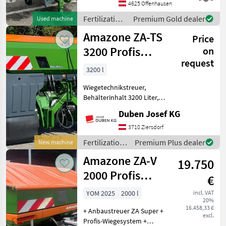
Antrieb - Streuscheiben 18 -
4625 Offenhausen
24 Meter -
Fertilization
Premium Gold dealer
Used machine
Grenzstreueinrichtung H
and
Amazone ZA-TS
Price
irrigation
equipment /
3200 Profis
on
Amazone
request
Tronic Hydro
3200 l
Wiegetechnikstreuer,
Behälterinhalt 3200 Liter,
Abdeckrollplane
Duben Josef KG
hydraulisch, Isobus-
Maschine ohne Terminal
3710 Ziersdorf
(oder Isobus-Terminal
Fertilization
Premium Plus dealer
New machine
Amatron 4 optional),
and
Amazone ZA-V
Grenzstreueinri
19.750
irrigation
equipment /
2000 Profis
€
Amazone
Tronic - mit
YOM 2025
2000 l
incl. VAT
20%
Amatron 4!
16.458,33 €
+ Anbaustreuer ZA Super +
excl.
Profis-Wiegesystem +