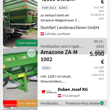
€
Amazone
Profis Hydro
YOM 2013
4200 l
incl. VAT
20%
13.166,67 €
zu Verkauf steht ein
excl.
Amazone Wiegestreuer ZA-
M-4200 Profis Hydro,
Dumfart Landmaschinen GmbH
komplett mit 2.
4190 Bad Leonfelden
Bildschirmen, Bedienung,
GPS, Freisschaltung
09-11-
Used machine
Teilbreitenschaltung hydr.
Fertilization and irrigation
2025
Streuschei
Amazone ZA-M
equipment / Amazone
09:39
5.990
1002
€
1200 l
incl. VAT
20%
4.991,67 €
Inkl. 1200 l Ist-Inhalt,
excl.
Streuscheiben,
Gittereinsatz, Gelenkwelle,
Duben Josef KG
Rührwerk, Beleuchtung. Mit
Aufsatz S 500 auf 1700 Liter
3710 Ziersdorf
erweiterbar. Rand- u.
Fertilization
Premium Plus dealer
New machine
Grenzstreuvorrichtu
and