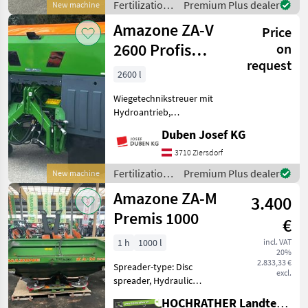
Fertilization
Premium Plus dealer
New machine
Behälter • LED-
and
Amazone ZA-V
Price
irrigation
equipment /
2600 Profis
on
Amazone
request
Hydro
2600 l
Wiegetechnikstreuer mit
Hydroantrieb,
Behälterinhalt 2600 Liter,
Duben Josef KG
Abdeckrollplane, Terminal
Amatron 4 (auch optional
3710 Ziersdorf
verfügbar), Roll- und
Fertilization
Premium Plus dealer
New machine
Abstellvorrichtung, LED-Bel
and
Amazone ZA-M
3.400
irrigation
equipment /
Premis 1000
€
Amazone
1 h
1000 l
incl. VAT
20%
2.833,33 €
Spreader-type: Disc
excl.
spreader, Hydraulic
operation, Boundary
HOCHRATHER Landtechnik GmbH
spreading equipment