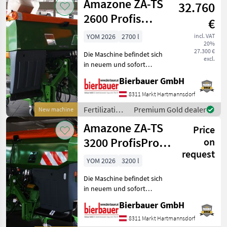
Amazone ZA-TS
32.760
irrigation
equipment /
2600 Profis
€
Amazone
Hydro
YOM 2026
2700 l
incl. VAT
20%
27.300 €
Die Maschine befindet sich
excl.
in neuem und sofort
einsatzbereitem Zustand
Bierbauer GmbH
und kann nach
telefonischer Vereinbarung
8311 Markt Hartmannsdorf
gerne vor Ort besichtigt
Fertilization
Premium Gold dealer
New machine
werden. Neumaschine sofo
and
Amazone ZA-TS
Price
irrigation
equipment /
3200 ProfisPro
on
Amazone
request
Hydro
YOM 2026
3200 l
Die Maschine befindet sich
in neuem und sofort
einsatzbereitem Zustand
Bierbauer GmbH
und kann nach
telefonischer Vereinbarung
8311 Markt Hartmannsdorf