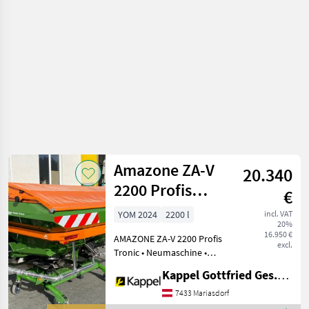
irrigation
equipment /
Amazone
Amazone ZA-V
20.340
2200 Profis
€
Tronic -
YOM 2024
2200 l
incl. VAT
20%
Wiegestreuer
16.950 €
AMAZONE ZA-V 2200 Profis
excl.
Tronic • Neumaschine •
Profis-Wiegesystem •
Kappel Gottfried Ges.m.b.H.
Streuteller V-Set 2: 18 - 28 m
• Gelenkwelle mit
7433 Mariasdorf
Reibkupplung • 2200 Liter