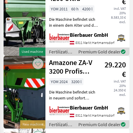
€
2000
Amazone
Special
YOM 2011
60 h
4200 l
incl. VAT
20%
ZA-V
8.583,33 €
Die Maschine befindet sich
2600
excl.
in einem dem Alter und der
Show
Nutzung entsprechenden
Bierbauer GmbH
all
Zustand und kann nach
telefonischer Vereinbarung
8311 Markt Hartmannsdorf
MARKETPLACE
gerne vor Ort besichtigt
Fertilization
Premium Gold dealer
Used machine
und geprüft we
Dealer
and
Marketplace
Classifieds
Amazone ZA-V
29.220
offers
irrigation
equipment /
3200 Profis
€
Amazone
Hydro
YOM 2024
3200 l
incl. VAT
20%
24.350 €
Die Maschine befindet sich
excl.
in neuem und sofort
einsatzbereitem Zustand
Bierbauer GmbH
und kann nach
telefonischer Vereinbarung
8311 Markt Hartmannsdorf
gerne vor Ort besichtigt
Fertilization
Premium Gold dealer
New machine
werden. Neumaschine sofo
and