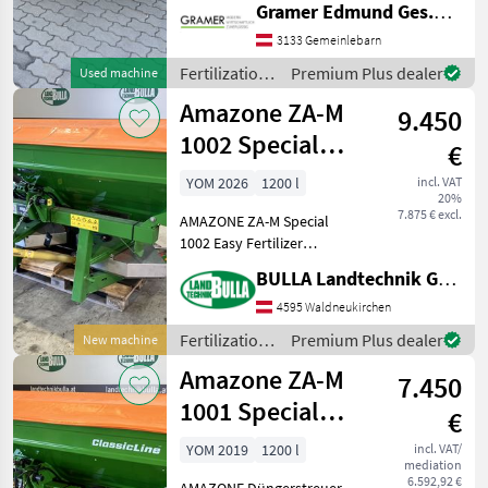
Gramer Edmund Ges.m.b.H.
Streubreite ca. 10-16m;
Rührwerk und Einfüllsieb
3133 Gemeinlebarn
wegen Betriebsauflösung
Fertilization
Premium Plus dealer
Used machine
zu verkaufen;
and
Amazone ZA-M
Vermittlungsv
9.450
irrigation
equipment /
1002 Special
€
Amazone
Easy - SPECIAL
YOM 2026
1200 l
incl. VAT
20%
OFFER
7.875 € excl.
AMAZONE ZA-M Special
1002 Easy Fertilizer
Spreader + Model year
BULLA Landtechnik GmbH
2026, new machine in stock
+ Electric spread rate
4595 Waldneukirchen
adjustment + Easyset 2
Fertilization
Premium Plus dealer
New machine
control terminal + Speed-
and
Amazone ZA-M
ind
7.450
irrigation
equipment /
1001 Special
€
Amazone
Easy
YOM 2019
1200 l
incl. VAT/
mediation
6.592,92 €
AMAZONE Düngerstreuer