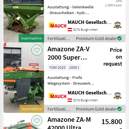
20%
1.500 € excl.
Ausstattung: - Gelenkwelle
- Streuscheiben - hydr.
Schieber - Gitterrost -
MAUCH Gesellschaft m.b.H. & Co.KG
Rührwerk - Dreipunktanbau
Das Gerät ist in Burgkirchen
5274 Burgkirchen
lagernd. Damit ich mi
Fertilization
Premium Gold dealer
Used machine
and
Amazone ZA-V
Price
irrigation
equipment /
2000 Super
on
Amazone
request
Profis Tronic
YOM 2025
2000 l
Ausstattung: - Profis
Wiegesystem - Streuwerk
ZA-V Tronic - Gelenkwelle
MAUCH Gesellschaft m.b.H. & Co.KG
mit Reibkupplung -
Behälteraufsatz S 2000 -
5274 Burgkirchen
Schmutzfänger S - LED
Fertilization
Premium Gold dealer
New machine
Heckbeleuchtung -
and
Amazone ZA-M
15.800
irrigation
equipment /
42000 Ultra