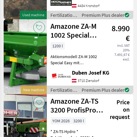
Fertilization and irrigation
4484 Kronstorf
equipment Mineral fertilizer
Fertilization
Premium Plus dealer
Used machine
spreaders
and
Amazone ZA-M
8.990
irrigation
equipment /
1002 Special
€
Amazone
Easy
1200 l
incl. VAT
20%
7.491,67 €
Aktionsmodell ZA-M 1002
excl.
Special Easy mit
Bedienterminal EasySet-2
Duben Josef KG
(dieser bietet die
Möglichkeit zur
3710 Ziersdorf
automatischen
Fertilization
Premium Plus dealer
New machine
Mengenregelung bei
and
Amazone ZA-TS
wechselnden
Price
irrigation
Fahrgeschwindigkeit
equipment /
3200 ProfisPro
on
Amazone
request
Hydro
YOM 2026
3200 l
* ZA-TS Hydro *