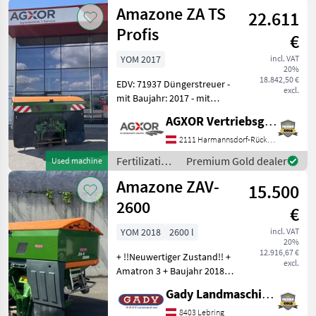
and
Amazone ZA TS
22.611
irrigation
equipment /
Profis
€
Amazone
YOM 2017
incl. VAT
20%
18.842,50 €
EDV: 71937 Düngerstreuer -
excl.
mit Baujahr: 2017 - mit
Einfüllsieb - mit STVO
AGXOR Vertriebsgesellschaft Ost GmbH
Beleuchtung - mit 3
Punktanbau - mit
2111 Harmannsdorf-Rückersdorf
Gelenkwelle - mit Rollplane
Fertilization
Premium Gold dealer
Used machine
- mit in
and
Amazone ZAV-
15.500
irrigation
equipment /
2600
€
Amazone
YOM 2018
2600 l
incl. VAT
20%
12.916,67 €
+ !!Neuwertiger Zustand!! +
excl.
Amatron 3 + Baujahr 2018 +
Grenzstreueinrichtung +
Gady Landmaschinen GmbH
Beleuchtung Während
unserer Öffnungszeiten
8403 Lebring