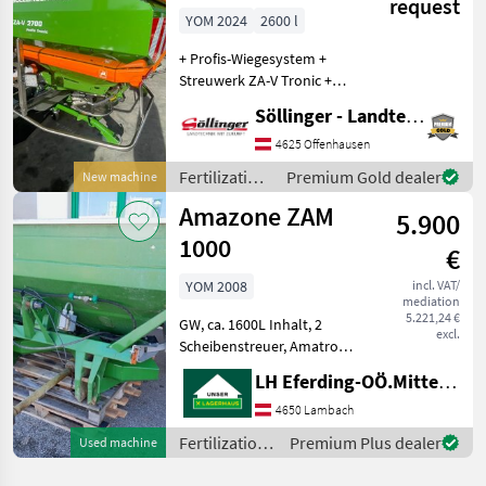
request
YOM 2024
2600 l
+ Profis-Wiegesystem +
Streuwerk ZA-V Tronic +
Gelenkwelle Bondioli &
Söllinger - Landtechnik GmbH
Pavesi mit Reibkupplung -
910 mm + Behälteraufsatz S
4625 Offenhausen
2600 + Schmutzfänger S +
Fertilization
Premium Gold dealer
New machine
LED-Beleuch
and
Amazone ZAM
5.900
irrigation
equipment /
1000
€
Amazone
YOM 2008
incl. VAT/
mediation
5.221,24 €
GW, ca. 1600L Inhalt, 2
excl.
Scheibenstreuer, Amatron
Steuerung, Beleuchtung,
LH Eferding-OÖ.Mitte, Lambach
Limiter links Spreader-type:
Two-disk spreader,
4650 Lambach
Hydraulic operation,
Fertilization
Premium Plus dealer
Used machine
Boundary spreading equip
and