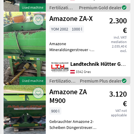
sind Sie jederzeit herzlich
Fertilization
Premium Gold dealer
Used machine
dazu ein
and
Amazone ZA-X
2.300
irrigation
equipment /
€
YOM 2002
1000 l
Amazone
incl. VAT/
mediation
Amazone
2.035,40 €
Mineraldüngerstreuer -
excl.
Baujahr 2002 - 2-
Wurfscheiben -
Landtechnik Hütter GmbH & Co KG
hydraulische Betätigung
8342 Gnas
(links und recht separat) -
inkl. Gelenkwelle Spreader-
Fertilization
Premium Plus dealer
Used machine
type: Two-disk
and
Amazone ZA
3.120
irrigation
equipment /
M900
€
Amazone
900 l
VAT not
applicable
Gebrauchter Amazone 2-
Scheiben Düngerstreuer
mit hydr. Schieber;