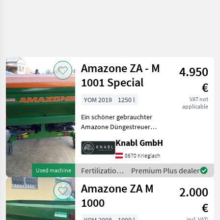
Amazone ZA - M
4.950
1001 Special
€
YOM 2019
1250 l
VAT not
applicable
Ein schöner gebrauchter
Amazone Düngestreuer
Zapfwelle Limitter
Knabl GmbH
[Randstreueinrichtung]
Aufsatzwand Schwenkbare
8670 Krieglach
Abdeckplane Beleuchtung
Fertilization
Premium Plus dealer
Used machine
Spreader-type: Disc sprea
and
Amazone ZA M
2.000
irrigation
equipment /
1000
€
Amazone
incl. VAT/