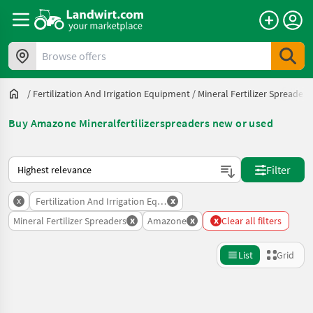
Browse offers
/
Fertilization And Irrigation Equipment
/
Mineral Fertilizer Spreaders
Buy Amazone Mineralfertilizerspreaders new or used
This is how sorting works on Landwirt.com
Filter
x
x
Fertilization And Irrigation Equipment
x
x
x
Mineral Fertilizer Spreaders
Amazone
Clear all filters
List
Grid