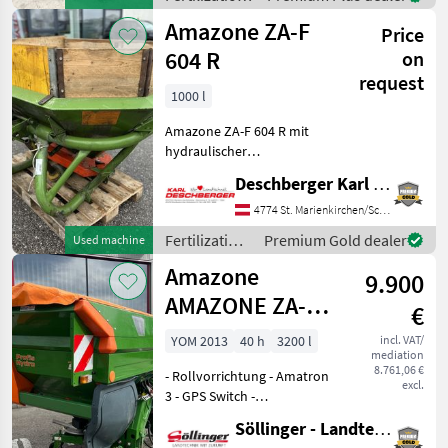
einfachwirkende
and
Amazone ZA-F
Zusatzsteuergeräte
Price
irrigation
equipment /
604 R
on
Amazone
request
1000 l
Amazone ZA-F 604 R mit
hydraulischer
Schieberbetätitung,
Deschberger Karl Landtechnik GesmbH & Co KG
Eigenbau Holzaufsatz und
dazu gehöriger
4774 St. Marienkirchen/Schärding
Gelenkwelle. Hr.
Fertilization
Premium Gold dealer
Used machine
Pöcherstorfer Manuel
and
Amazone
Hydraulic operation
9.900
irrigation
Fertilizat
equipment /
AMAZONE ZA-M
€
Amazone
3200 PROFIS
YOM 2013
40 h
3200 l
incl. VAT/
mediation
HYDRO
8.761,06 €
- Rollvorrichtung - Amatron
excl.
3 - GPS Switch -
Beleuchtung - Gelenkwelle
Söllinger - Landtechnik GmbH
- Abdeckplane - Hydro