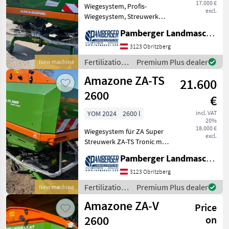
17.000 €
Wiegesystem, Profis-
excl.
Wiegesystem, Streuwerk
ZA-V Tronic, Gelenkwelle
Pamberger Landmaschinentechnik GmbH
910 mm mit Reibkupplung,
Behälteraufsatz S 2600,
3123 Obritzberg
Schmutzfänger S, LED-
Fertilization
Premium Plus dealer
New machine
Beleuchtung,
and
Amazone ZA-TS
Abdeckrollplan
21.600
irrigation
equipment /
2600
€
Amazone
YOM 2024
2600 l
incl. VAT
20%
18.000 €
Wiegesystem für ZA Super
excl.
Streuwerk ZA-TS Tronic mit
elektrischer
Pamberger Landmaschinentechnik GmbH
Einleitsystemverstellung
Gelenkwelle 910 mm mit
3123 Obritzberg
Reibkupplung
Fertilization
Premium Plus dealer
New machine
Behälteraufsatz S 2600
and
Amazone ZA-V
geschweißt S
Price
irrigation
equipment /
2600
on
Amazone