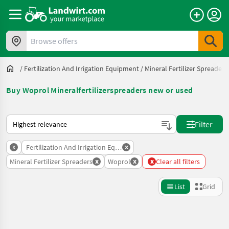
Browse offers
/
Fertilization And Irrigation Equipment
/
Mineral Fertilizer Spreaders
Buy Woprol Mineralfertilizerspreaders new or used
This is how sorting works on Landwirt.com
Filter
x
x
Fertilization And Irrigation Equipment
x
x
x
Mineral Fertilizer Spreaders
Woprol
Clear all filters
List
Grid