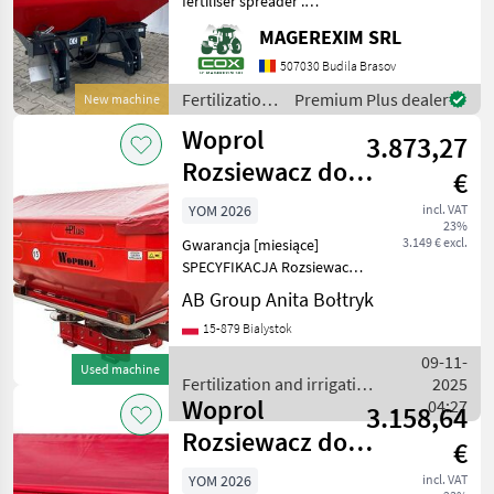
fertiliser spreader .
Condition: New . Year: 2026
Woprol
MAGEREXIM SRL
Premium quality
(comparable to Amazone)
507030 Budila Brasov
Rauch
Capacity: 2500 Liters
Fertilization
Premium Plus dealer
New machine
Spreading distance: 12/
and
Amazone
Woprol
3.873,27
irrigation
equipment /
Rozsiewacz do
Bogballe
€
Woprol
nawozów
YOM 2026
incl. VAT
Kverneland
23%
JUNIOR II MAX
3.149 € excl.
Gwarancja [miesiące]
(1000kg, 150
SPECYFIKACJA Rozsiewacz
Vicon
nawozów JUNIOR II Max
AB Group Anita Bołtryk
przeznaczony jest do
Show
15-879 Bialystok
równomiernego rozsiania
all 51
precyzyjnej dawki nawozu
09-11-
Used machine
granulowanego na zadaną
MARKETPLACE
Fertilization and irrigation
2025
s
Woprol
equipment / Woprol
04:27
3.158,64
Dealer
Marketplace
Classifieds
Rozsiewacz do
offers
€
nawozów
YOM 2026
incl. VAT