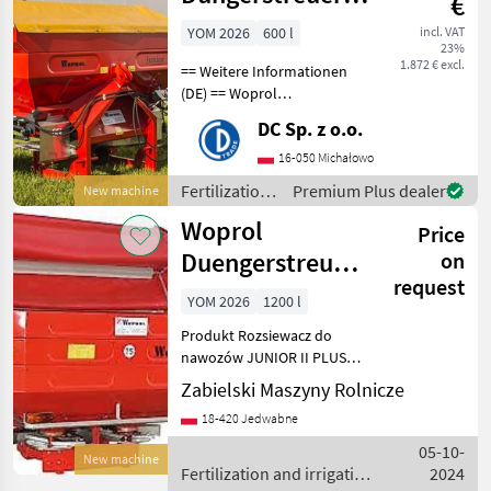
€
600 kg /
YOM 2026
600 l
incl. VAT
23%
Fertilizer
1.872 € excl.
== Weitere Informationen
spreader
(DE) == Woprol
Düngerstreuer 600 kg
DC Sp. z o.o.
Behälterkapazität: 600 kg
Arbeitsbreite: 12 m – 15 m –
16-050 Michałowo
18 m – 24 m Anzahl der
Fertilization
Premium Plus dealer
New machine
Schaufeln: 2/2 Hy
and
Woprol
Price
irrigation
equipment /
Duengerstreuer
on
Woprol
request
Junior II +Plus
YOM 2026
1200 l
Produkt Rozsiewacz do
nawozów JUNIOR II PLUS
Specyfikacja Rozsiewacz
Zabielski Maszyny Rolnicze
nawozów JUNIOR II Plus
18-420 Jedwabne
przeznaczony jest do
równomiernego rozsiania
05-10-
New machine
precyzyjnej dawki nawozu g
Fertilization and irrigation
2024