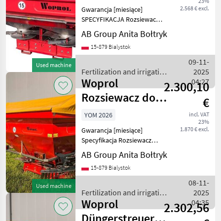
23%
JUNIOR II PLUS
2.568 € excl.
Gwarancja [miesiące]
(800kg, 120
SPECYFIKACJA Rozsiewacz
nawozów JUNIOR II Plus
AB Group Anita Bołtryk
przeznaczony jest do
15-879 Bialystok
równomiernego rozsiania
precyzyjnej dawki nawozu
09-11-
Used machine
granulowanego na zadaną
Fertilization and irrigation
2025
Woprol
equipment / Woprol
04:27
2.300,10
Rozsiewacz do
€
nawozów
YOM 2026
incl. VAT
23%
JUNIOR II (
1.870 € excl.
Gwarancja [miesiące]
600kg, 800kg,
Specyfikacja Rozsiewacz
nawozów JUNIOR II
AB Group Anita Bołtryk
przeznaczony jest do
15-879 Bialystok
równomiernego rozsiania
nawozu granulowanego na
08-11-
Used machine
zadaną szerokość roboczą.
Fertilization and irrigation
2025
Moco
Woprol
equipment / Woprol
04:35
2.302,56
Düngerstreuer