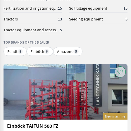
Fertilization and irrigation equipment
15
Soil tillage equipment
15
Tractors
13
Seeding equipment
5
Tractor equipment and accessories
5
TOP BRANDS OF THE DEALER
Fendt
Einböck
Amazone
8
6
5
New machine
Einböck TAIFUN 500 FZ