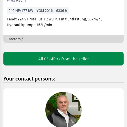
92.920,35 € excl.
240 HP/177 kW
YOM 2016
6336 h
Fendt 724 V ProfiPlus, FZW, FKH mit Entlastung, 50km/h,
Hydraulikpumpe 152L/min
Tractors /
All 63 offers from the seller
Your contact persons: