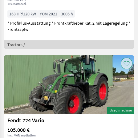
119.900 € excl.
163 HP/120 kW
YOM 2021
3006 h
* ProfiPlus-Ausstattung * Frontkraftheber Kat. 2 mit Lageregelung *
Frontzapfw
Tractors /
Used machine
Fendt 724 Vario
105.000 €
incl. VAT/ mediation