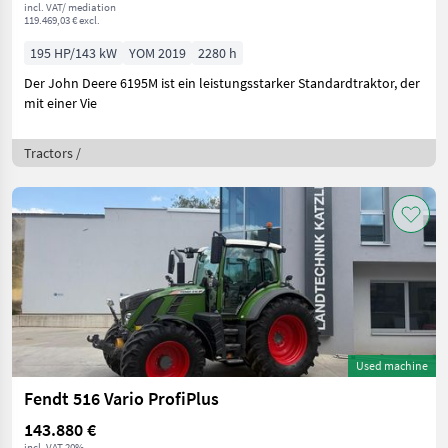
incl. VAT/ mediation
119.469,03 € excl.
195 HP/143 kW
YOM 2019
2280 h
Der John Deere 6195M ist ein leistungsstarker Standardtraktor, der
mit einer Vie
Tractors /
Used machine
Fendt 516 Vario ProfiPlus
143.880 €
incl. VAT 20%