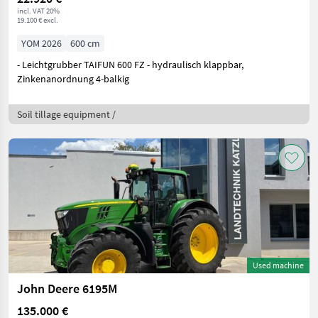
incl. VAT 20%
19.100 € excl.
YOM 2026
600 cm
- Leichtgrubber TAIFUN 600 FZ - hydraulisch klappbar,
Zinkenanordnung 4-balkig
Soil tillage equipment /
Used machine
John Deere 6195M
135.000 €