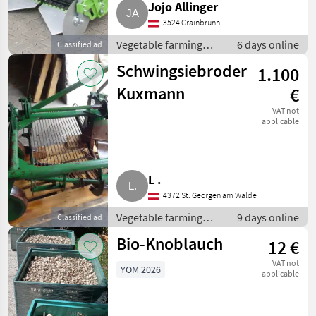
Jojo Allinger
3524 Grainbrunn
Vegetable farming
6 days online
Classified ad
equipment / Other
Schwingsiebroder
1.100
vegetable farming
equipment
Kuxmann
€
VAT not
applicable
L .
4372 St. Georgen am Walde
Vegetable farming
9 days online
Classified ad
equipment / Other
Bio-Knoblauch
12 €
vegetable farming
equipment
VAT not
YOM 2026
applicable