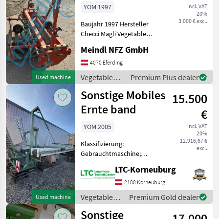
YOM 1997
incl. VAT
20%
3.000 € excl.
Baujahr 1997 Hersteller
Checci Magli Vegetable
farming equipment
Meindl NFZ GmbH
Vegetable cultivation
equipment
4070 Eferding
Vegetable
Premium Plus dealer
Used machine
farming
Sonstige Mobiles
15.500
equipment /
Sonstige
Ernte band
€
YOM 2005
incl. VAT
20%
12.916,67 €
Klassifizierung:
excl.
Gebrauchtmaschine;
Anzahl Vorbesitzer: 1;
LTC-Korneuburg
Weitere
Maschinenmerkmale:
2100 Korneuburg
Mobiles Ernteband, 6m, für
Vegetable
Premium Gold dealer
Used machine
Kürbis, Zuccini etc… Modell
farming
Sonstige
König Privatverkauf 0676
17.000
equipment /