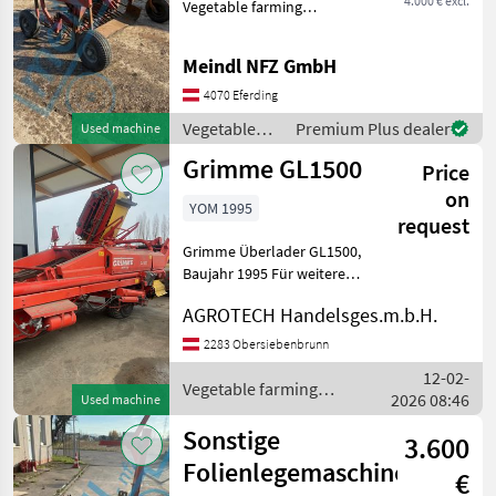
4.000 € excl.
Vegetable farming
equipment Vegetable
harvesting machines
Meindl NFZ GmbH
4070 Eferding
Vegetable
Premium Plus dealer
Used machine
farming
Grimme GL1500
Price
equipment /
Bärtschi-
on
YOM 1995
Fobro
request
Grimme Überlader GL1500,
Baujahr 1995 Für weitere
Informationen bitte um
AGROTECH Handelsges.m.b.H.
Kontaktaufnahme.
Vegetable farming
2283 Obersiebenbrunn
equipment Vegetable
12-02-
harvesting machines
Vegetable farming
2026 08:46
Used machine
equipment / Grimme
Sonstige
3.600
Folienlegemaschine
€