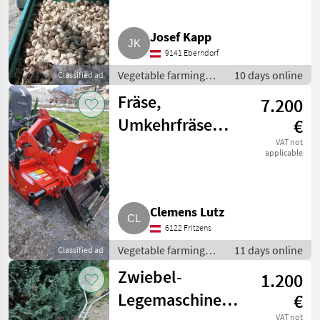
Josef Kapp
9141 Eberndorf
Vegetable farming
10 days online
Classified ad
equipment / Other
Fräse,
7.200
vegetable farming
equipment
Umkehrfräse
€
Forigo
VAT not
applicable
Clemens Lutz
6122 Fritzens
Vegetable farming
11 days online
Classified ad
equipment / Other
Zwiebel-
1.200
vegetable farming
equipment
Legemaschine
€
VAT not