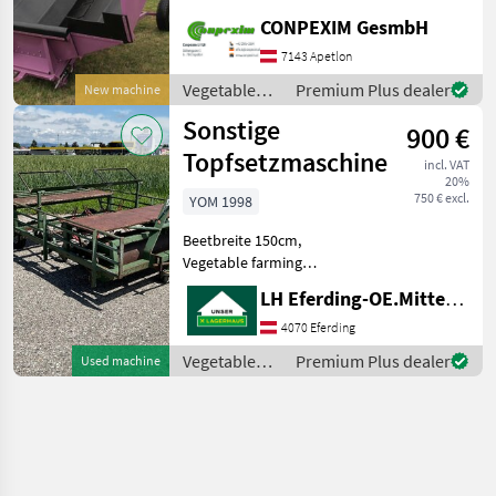
4080 € 17.220 Rx 4080 S €
CONPEXIM GesmbH
19.800 mit 100 cm
Siebkettenenterder Rx 4080
7143 Apetlon
SP € 24.000 mit 120 cm Spi
Vegetable
Premium Plus dealer
New machine
farming
Sonstige
900 €
equipment /
Conpexim
Topfsetzmaschine
incl. VAT
20%
750 € excl.
YOM 1998
Beetbreite 150cm,
Vegetable farming
equipment Other vegetable
LH Eferding-OE.Mitte, Eferding
farming equipment
4070 Eferding
Vegetable
Premium Plus dealer
Used machine
farming
equipment /
Sonstige