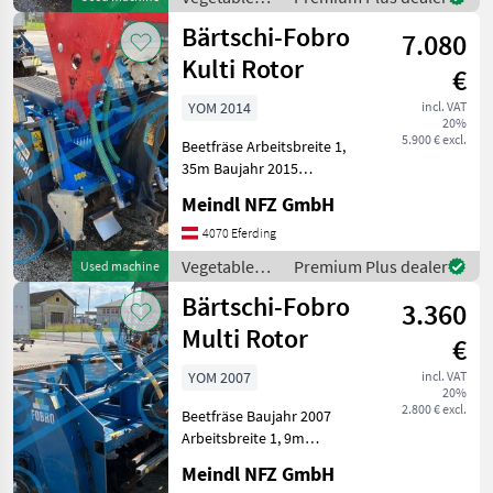
farming
Bärtschi-Fobro
7.080
equipment /
Bärtschi-
Kulti Rotor
€
Fobro
YOM 2014
incl. VAT
20%
5.900 € excl.
Beetfräse Arbeitsbreite 1,
35m Baujahr 2015
Vegetable farming
Meindl NFZ GmbH
equipment Vegetable
cultivation equipment
4070 Eferding
Vegetable
Premium Plus dealer
Used machine
farming
Bärtschi-Fobro
3.360
equipment /
Bärtschi-
Multi Rotor
€
Fobro
YOM 2007
incl. VAT
20%
2.800 € excl.
Beetfräse Baujahr 2007
Arbeitsbreite 1, 9m
Vegetable farming
Meindl NFZ GmbH
equipment Vegetable