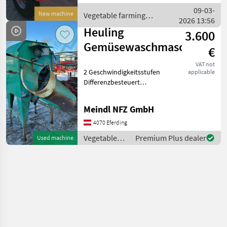
equipment Vegetable
09-03-
New machine
Vegetable farming
harvesting machin
2026 13:56
equipment / Holaras
Heuling
3.600
Gemüsewaschmaschine
€
VAT not
2 Geschwindigkeitsstufen
applicable
Differenzbesteuert
Vegetable farming
equipment Vegetable
Meindl NFZ GmbH
washers
4070 Eferding
Vegetable
Premium Plus dealer
Used machine
farming
equipment /
Heuling