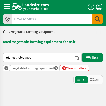
Browse offers
/
Vegetable Farming Equipment
Used Vegetable farming equipment for sale
This is how sorting works on Landwirt.com
Filter
x
x
x
Vegetable Farming Equipment
Clear all filters
List
Grid
Refine