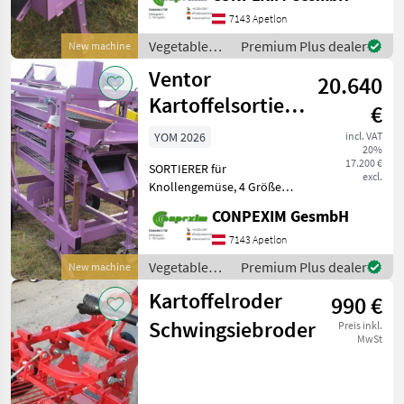
55/10 € 3.516 10 Bürsten BM
55/14 € 4.290 14 Bürsten 2)
7143 Apetlon
Bürsten 110 cm bre
Vegetable
Premium Plus dealer
New machine
farming
Ventor
20.640
equipment /
Conpexim
Kartoffelsortiermaschine
€
NRS12-4
YOM 2026
incl. VAT
20%
17.200 €
SORTIERER für
excl.
Knollengemüse, 4 Größen,
12-14 t/h NRS 12-4 € 20.640
CONPEXIM GesmbH
Siebe auf Anfrage ( alle
Größen verfügbar ) Preise:
7143 Apetlon
incl. Mwst Besuchen Sie
Vegetable
Premium Plus dealer
New machine
farming
Kartoffelroder
990 €
equipment /
Ventor
Schwingsiebroder
Preis inkl.
MwSt