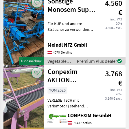
Sonstige
4.560
equipment /
Sonstige
Monosem Super
€
Prefer
incl. VAT
Für KUP und andere
20%
3.800 € excl.
Sträucher zu verwenden
Für Baumschulen und
Forstgärten Super Zustand
Meindl NFZ GmbH
Vegetable farming
equipment Other vegetable
4070 Eferding
farming equipment
Vegetable
Premium Plus dealer
Used machine
farming
Conpexim
3.768
equipment /
Sonstige
AKTION
€
Verlesetisch mit
YOM 2026
incl. VAT
20%
Variomotor
3.140 € excl.
VERLESETISCH mit
200x85 cm
Variomotor ( stehend
sortieren ) R 150/80 € 3.768
CONPEXIM GesmbH
R 200/85 € 4.272 R 250/85 €
4.848 R 250/110 € 5.880 R
7143 Apetlon
300/110 € 6.600 Optionen: