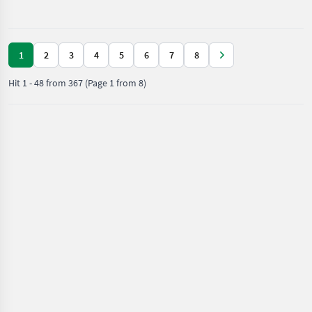
equipment / Other
vegetable farming
equipment
1
2
3
4
5
6
7
8
Hit
1
-
48
from
367
(Page 1 from 8)