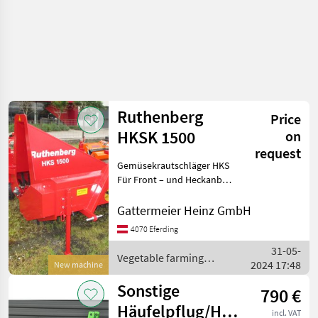
Ruthenberg
Price
HKSK 1500
on
request
Gemüsekrautschläger HKS
Für Front – und Heckanbau
Unser
Gemüsekrautschläger wird
Gattermeier Heinz GmbH
eingesetzt zum
4070 Eferding
Krautschlagen von Möhren,
31-05-
Sellerie, rote Beten,
Vegetable farming
2024 17:48
Zwiebeln und Schn
New machine
equipment / Ruthenberg
Sonstige
790 €
Häufelpflug/Hackgerät
incl. VAT