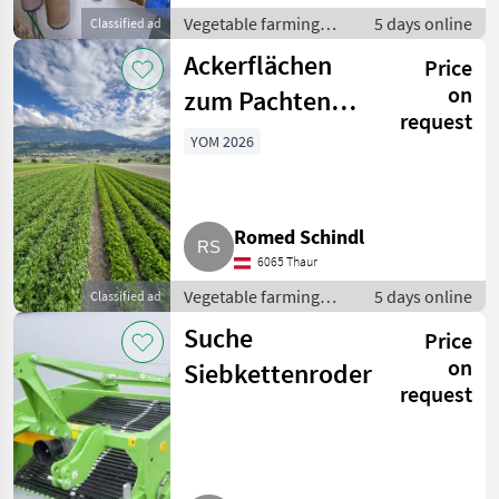
Vegetable farming
5 days online
Classified ad
equipment / Other
Ackerflächen
Price
vegetable farming
equipment
on
zum Pachten
request
gesucht in Tirol
YOM 2026
Romed Schindl
6065 Thaur
Vegetable farming
5 days online
Classified ad
equipment / Other
Suche
Price
vegetable farming
equipment
on
Siebkettenroder
request