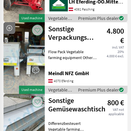
LH Eferding-OÖ.Mitte, Hörsching
Spurreißer Hydr.
Vegetable sorting machines
19
4061 Pasching
Hohlscheiben für Dämme,
guter Zustand Vegetable
Vegetable
Premium Plus dealer
Used machine
Vegetable washers
12
farming equipment Other
farming
Sonstige
vegetable farmi
4.800
equipment /
Sonstige
Verpackungs
BRANDS
€
Maschinen
incl. VAT
Flow Pack Vegetable
20%
4.000 € excl.
farming equipment Other
KMK
vegetable farming
Grimme
equipment
Meindl NFZ GmbH
Sorpac
4070 Eferding
Kozina
Vegetable
Premium Plus dealer
Used machine
Michalak
farming
Sonstige
800 €
equipment /
Bärtschi-
Sonstige
Gemüsewaschtisch
Fobro
VAT not
applicable
KMK
Agro
Differenzbesteuert
Vegetable farming
Checchi