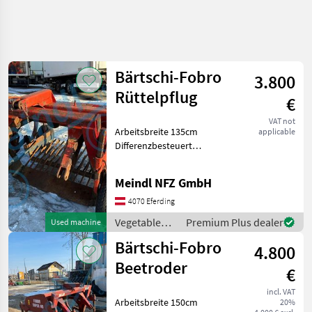
Bärtschi-Fobro
3.800
Rüttelpflug
€
VAT not
Arbeitsbreite 135cm
applicable
Differenzbesteuert
Vegetable farming
equipment Vegetable
Meindl NFZ GmbH
harvesting machines
4070 Eferding
Vegetable
Premium Plus dealer
Used machine
farming
Bärtschi-Fobro
4.800
equipment /
Bärtschi-
Beetroder
€
Fobro
incl. VAT
Arbeitsbreite 150cm
20%