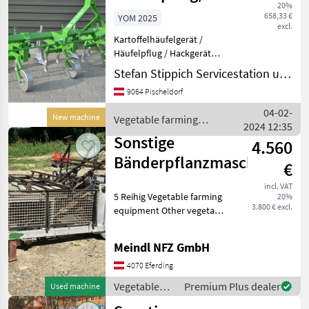
20%
Bomet P475 mit
658,33 €
YOM 2025
excl.
3 Sektionen
Kartoffelhäufelgerät /
Häufelpflug / Hackgerät
Bomet P 475 , mit 3
Stefan Stippich Servicestation und Handel
Sektionen Neumaschine
9064 Pischeldorf
inklusive Lieferung /
Zustellung!! Jäthacken-
04-02-
New machine
Vegetable farming
Häufler Norma sind
2024 12:35
equipment / Sonstige
multifunk
Sonstige
4.560
Bänderpflanzmaschine
€
incl. VAT
5 Reihig Vegetable farming
20%
3.800 € excl.
equipment Other vegetable
farming equipment
Meindl NFZ GmbH
4070 Eferding
Vegetable
Premium Plus dealer
Used machine
farming