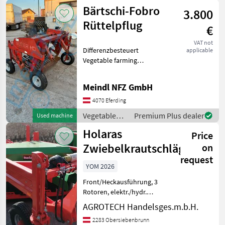
farming
Bärtschi-Fobro
3.800
equipment /
Sonstige
Rüttelpflug
€
VAT not
Differenzbesteuert
applicable
Vegetable farming
equipment Vegetable
harvesting machines
Meindl NFZ GmbH
4070 Eferding
Vegetable
Premium Plus dealer
Used machine
farming
Holaras
Price
equipment /
Bärtschi-
Zwiebelkrautschläger
on
Fobro
request
YOM 2026
Front/Heckausführung, 3
Rotoren, elektr./hydr.
Tiefenverstellung, 4 Räder,
AGROTECH Handelsges.m.b.H.
Spur 150 cm, Arbeitsbreite
2283 Obersiebenbrunn
168 cm Vegetable farming