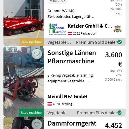
YOM 2025
incl. VAT
20%
24.800 €
Grimme WV 140 –
excl.
Zwiebelroder, Lagergerät
Der Grimme WV 140
Katzler GmbH & Co.KG.
überzeugt mit Spurweite
1.500 mm und effizienter
2232 Parbasdorf
Aufnahme über
Vegetable
Premium Gold dealer
New machine
Gummipaddel, hydraulisch
farming
Sonstige Lännen
verstellbar mit
3.600
equipment /
Grimme
Pflanzmaschine
€
incl. VAT
3 Reihig Vegetable farming
20%
3.000 € excl.
equipment Vegetable
cultivation equipment
Meindl NFZ GmbH
4070 Eferding
Vegetable
Premium Plus dealer
Used machine
farming
Dammformgerät
4.452
equipment /