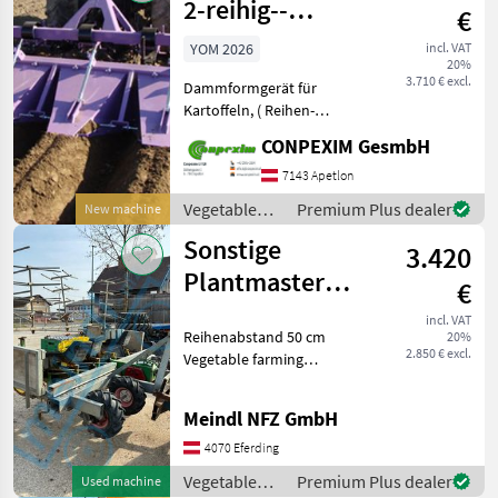
Sonstige
2-reihig--
€
www.conpexim.at-
YOM 2026
incl. VAT
20%
-AKTION
3.710 € excl.
Dammformgerät für
Kartoffeln, ( Reihen-
Abstand 75 cm ) UFO 2-
CONPEXIM GesmbH
reihig € 4.452 UFO 4-reihig, €
7.128 Preise ab Lager, incl.
7143 Apetlon
MWST, Serie: das
Vegetable
Premium Plus dealer
New machine
Dammblech rückwärt
farming
Sonstige
3.420
equipment /
Conpexim
Plantmaster
€
Pflanzmaschine
incl. VAT
Reihenabstand 50 cm
20%
2.850 € excl.
Vegetable farming
equipment Vegetable
cultivation equipment
Meindl NFZ GmbH
4070 Eferding
Vegetable
Premium Plus dealer
Used machine