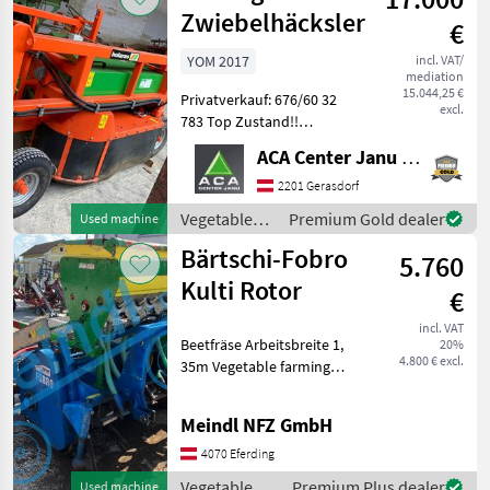
Sonstige
Zwiebelhäcksler
€
YOM 2017
incl. VAT/
mediation
15.044,25 €
Privatverkauf: 676/60 32
excl.
783 Top Zustand!!
Vegetable farming
ACA Center Janu GmbH
equipment Other vegetable
farming equipment
2201 Gerasdorf
Vegetable
Premium Gold dealer
Used machine
farming
Bärtschi-Fobro
5.760
equipment /
Sonstige
Kulti Rotor
€
incl. VAT
Beetfräse Arbeitsbreite 1,
20%
4.800 € excl.
35m Vegetable farming
equipment Vegetable
cultivation equipment
Meindl NFZ GmbH
4070 Eferding
Vegetable
Premium Plus dealer
Used machine