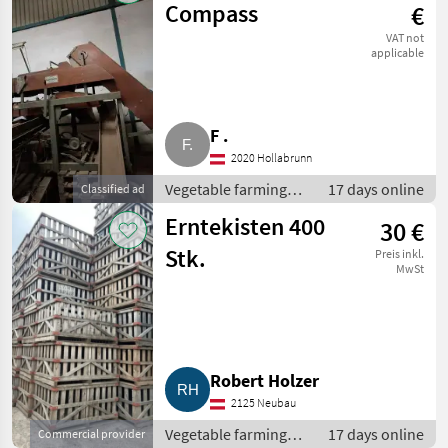
equipment
Compass
€
VAT not
applicable
F .
2020 Hollabrunn
Vegetable farming
17 days online
Classified ad
equipment / Other
Erntekisten 400
30 €
vegetable farming
equipment
Stk.
Preis inkl.
MwSt
Robert Holzer
2125 Neubau
Vegetable farming
17 days online
Commercial provider