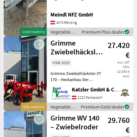
& Magli
equipment Vegetable
washers
Wallner
Meindl NFZ GmbH
Conpexim
4070 Eferding
Show
Vegetable
Premium Plus dealer
Used machine
all
farming
Grimme
27.420
equipment /
MARKETPLACE
Sonstige
Zwiebelhäcksler
€
VT 170
Dealer
Marketplace
YOM 2025
Classifieds
incl. VAT
offers
20%
22.850 €
Grimme Zwiebelhäcksler VT
excl.
170 – Heckanbau Der
Grimme VT 170 ist ein
Katzler GmbH & Co.KG.
leistungsstarker
Zwiebelhäcksler für den
2232 Parbasdorf
Heckanbau mit Spurweite
Vegetable
Premium Gold dealer
New machine
1.500 mm. Ausgestattet mit
farming
Grimme WV 140
3
29.760
equipment /
Grimme
– Zwiebelroder
€