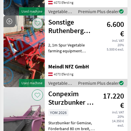
cultivation equipment
4070 Eferding
Vegetable
Premium Plus dealer
Used machine
farming
Sonstige
6.600
equipment /
Bärtschi-
Ruthenberg
€
Fobro
Zwiebelschloter
incl. VAT
2, 1m Spur Vegetable
20%
5.500 € excl.
farming equipment
Vegetable harvesting
machines
Meindl NFZ GmbH
4070 Eferding
Vegetable
Premium Plus dealer
Used machine
farming
Conpexim
17.220
equipment /
Sonstige
Sturzbunker mit
€
Enterder
YOM 2026
incl. VAT
20%
14.350 €
Sturzbunker für Gemüse,
excl.
Förderband 80 cm breit, Rx