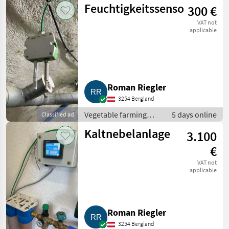
Feuchtigkeitssensor
300 €
vegetable farming
equipment
VAT not
applicable
Roman Riegler
3254 Bergland
Vegetable farming
5 days online
Classified ad
equipment / Other
Kaltnebelanlage
3.100
vegetable farming
equipment
€
VAT not
applicable
Roman Riegler
3254 Bergland