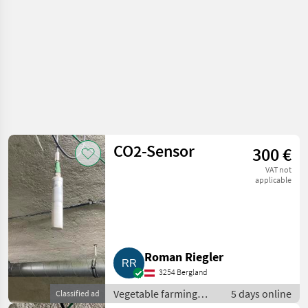
CO2-Sensor
300 €
VAT not
applicable
Roman Riegler
3254 Bergland
Vegetable farming
5 days online
Classified ad
equipment / Other