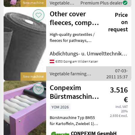
Vegetable
Premium Plus dealer
New machine
Ab
farming
Other cover
Price
equipment /
Conpexim
fleeces, compost
on
request
nonwovens, ...
High-quality geotextiles /
fleeces for pathways,
drainage, traffic
substructure, flood
Abdichtungs- u. Umwelttechnik LANZ
protection dams, compost
6353 Going am Wilden Kaiser
nonwovens, cover fleeces,
07-03-
more than 10 different qual
Vegetable farming
2011 15:37
New machine
equipment / Sonstige
Conpexim
3.516
Bürstmaschine
€
Kartoffel
YOM 2026
incl. VAT
20%
Zwiebel,
2.930 € excl.
Bürstmaschine Typ BM55
Gemüseknollen
für Kartoffeln, Zwiebel 1)
Bürsten 55 cm breit BM
CONPEXIM GesmbH