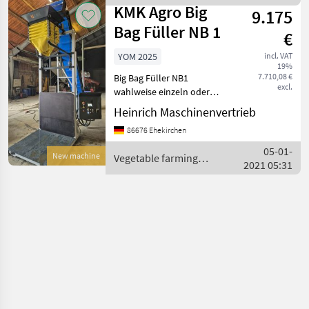
equipment / KMK Agro
Auch als Pufferbu
KMK Agro Big
9.175
Bag Füller NB 1
€
YOM 2025
incl. VAT
19%
7.710,08 €
Big Bag Füller NB1
excl.
wahlweise einzeln oder
doppelte Ausführung. Preis
Heinrich Maschinenvertrieb
bezieht sich auf einen Big
86676 Ehekirchen
Bag Füller ohne Steigband -
Automatisches Fallsegel
05-01-
New machine
Vegetable farming
mit 11 Fall
2021 05:31
equipment / KMK Agro