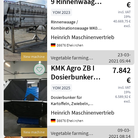
9 Rinnenwaage /
Marketplace
Classifieds
€
offers
Kombinationswaage
YOM 2023
incl. VAT
19%
40.669,75 €
Rinnenwaage /
excl.
Kombinationswaage WK09
= Waage mit 9 Rinnen /
Heinrich Maschinenvertrieb
Behälter. Die Waage
86676 Ehekirchen
errechnet sich aus
mehreren Behältern die
23-03-
New machine
Vegetable farming
beste Kombination um da
2021 05:44
equipment / KMK Agro
Wunschgewicht zu e
KMK Agro ZB I
7.842
Dosierbunker
€
Bunker
YOM 2025
incl. VAT
19%
Vorratsbunker
6.589,92 €
Dosierbunker für
excl.
Kartoffeln, Zwiebeln,
Möhren und sonstigem
Heinrich Maschinenvertrieb
Gemüse. Als Vorratsbunker
86676 Ehekirchen
vor einem Sortierer,
wahlweise mit
09-03-
New machine
Vegetable farming
Kistenkippgerät möglich.
2021 08:14