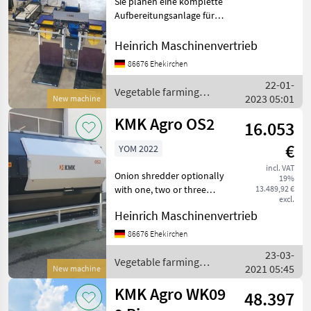
Sie planen eine komplette
kompl
Aufbereitungsanlage für
SELECT
Kartoffeln, Zwiebeln,
Aufbereitung
CATEGORY
Möhren.....? Kontaktieren
Heinrich Maschinenvertrieb
Sie uns gerne. Wir haben
KMK Agro
86676 Ehekirchen
mit unserem Partner KMK
22-01-
bisher viele Kom
KMK
Vegetable farming
2023 05:01
New machine
equipment / KMK Agro
KMK Agro OS2
Sorpac
16.053
€
YOM 2022
Grimme
incl. VAT
Onion shredder optionally
19%
Michalak
with one, two or three
13.489,92 €
excl.
knives Capacity range of 4,
Heinrich Maschinenvertrieb
Checchi & Magli
8, 12to/h The onions
vibrate through fine steel
86676 Ehekirchen
Show
sieves. The spacing of the
23-03-
all 14
screens is
Vegetable farming
2021 05:45
New machine
equipment / KMK Agro
MARKETPLACE
KMK Agro WK09
48.397
Dealer