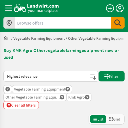
Browse offers
/
Vegetable Farming Equipment
/
Other Vegetable Farming Equipme
Buy KMK Agro Othervegetablefarmingequipment new or
used
This is how sorting works on Landwirt.com
Filter
x
x
Vegetable Farming Equipment
x
x
Other Vegetable Farming Equipment
Kmk Agro
x
Clear all filters
List
Grid