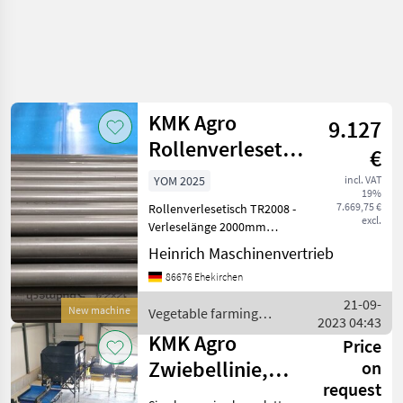
Refine
search
KMK Agro
9.127
Category
Place
Filter
4
Rollenverlesetisch,
€
Verlesetisch,
Show
YOM 2025
incl. VAT
CURRENT
Reset
6
19%
TR2008
PATH
7.669,75 €
Rollenverlesetisch TR2008 -
results
excl.
Agriculture
Verleselänge 2000mm
technology
(Gesamtlänge: 2400mm) -
Heinrich Maschinenvertrieb
Verlesebreite 800mm
Vegetable
86676 Ehekirchen
Farming
(Gesamtbreite: 1070mm) -
Equipment
Verlesetisch für stehende +
21-09-
New machine
Vegetable farming
Other
sitzende Arbeiten
2023 04:43
equipment / KMK Agro
Vegetable
KMK Agro
Price
Farming
Equipment
Zwiebellinie,
on
Kmk
request
Kartoffellinie,
Agro