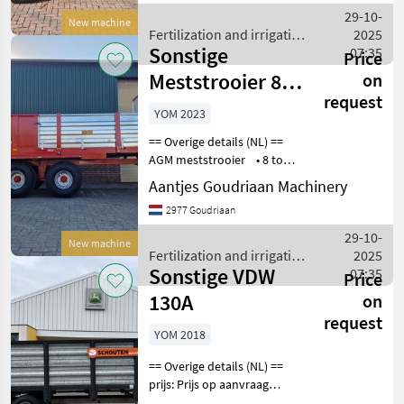
Bodem ketting mechanisch
29-10-
New machine
instelbaar • Dubbele
Fertilization and irrigation
2025
rondsel
Sonstige
equipment / Sonstige
07:35
Price
Meststrooier 8
on
request
ton - Nieuw
YOM 2023
== Overige details (NL) ==
AGM meststrooier • 8 ton
laadvermogen •
Aantjes Goudriaan Machinery
Afmetingen 4500x2000 mm
2977 Goudriaan
• Banden 400x60x15.5 •
Hydraulisch aangedreven
29-10-
New machine
bodemketting
Fertilization and irrigation
2025
Sonstige VDW
equipment / Sonstige
07:35
Price
130A
on
request
YOM 2018
== Overige details (NL) ==
prijs: Prijs op aanvraag
Quantity: 1 Unit: Stuk