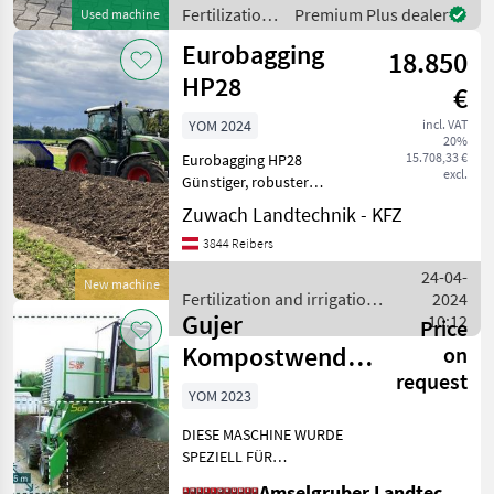
Turning capacity of up to
Fertilization
Premium Plus dealer
Used machine
300 m³/h. Nimbl
and
Eurobagging
18.850
irrigation
equipment /
HP28
€
Gujer
YOM 2024
incl. VAT
20%
15.708,33 €
Eurobagging HP28
excl.
Günstiger, robuster
Kompostwender für den
Zuwach Landtechnik - KFZ
Dreipunktanbau! Hydr.
3844 Reibers
Seitenschilder um 600, -
inkludiert. Der
24-04-
New machine
Kompostwender HP ist
Fertilization and irrigation
2024
ebenso im Gege
Gujer
equipment / Eurobagging
10:12
Price
Kompostwender
on
request
SGF 3200 TOP
YOM 2023
DIESE MASCHINE WURDE
SPEZIELL FÜR
UNTERNEHMER
Amselgruber Landtechnik GmbH