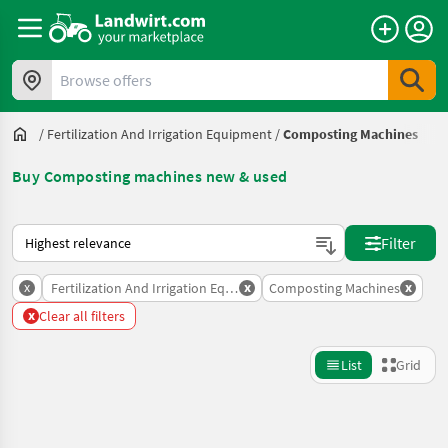
Browse offers
/
Fertilization And Irrigation Equipment
/
Composting Machines
Buy Composting machines new & used
This is how sorting works on Landwirt.com
Filter
x
x
x
Fertilization And Irrigation Equipment
Composting Machines
x
Clear all filters
List
Grid