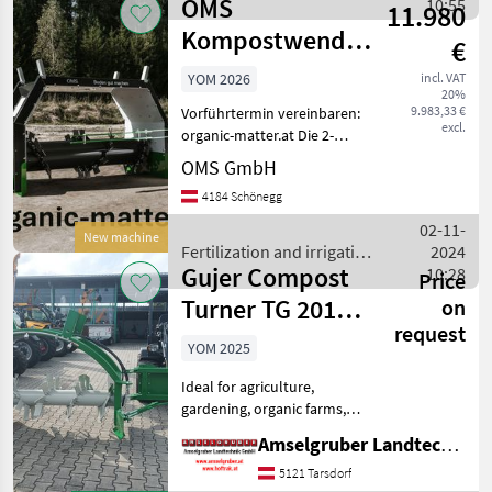
OMS
equipment / OMS
10:55
11.980
Kompostwender
€
für Anbau an
YOM 2026
incl. VAT
20%
Rad- &
9.983,33 €
Vorführtermin vereinbaren:
Kompaktlader
excl.
organic-matter.at Die 2-
Meter Maschine mit
OMS GmbH
hydraulischem
4184 Schönegg
Rotorantrieb für den
Frontanbau an Radladern
02-11-
New machine
oder Kompaktladern
Fertilization and irrigation
2024
(Hoftracs)
Gujer Compost
equipment / OMS
10:28
Price
Turner TG 201
on
request
TOP for farm
YOM 2025
loader
Ideal for agriculture,
gardening, organic farms,
and small communities
Amselgruber Landtechnik GmbH
with annual composting
capacity of up to 500 tons.
5121 Tarsdorf