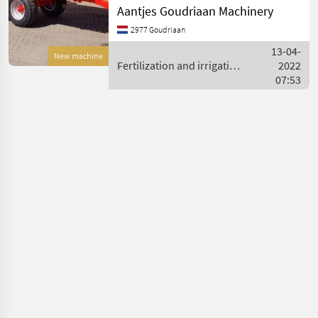
Dubbel horizontale
Aantjes Goudriaan Machinery
strooiwals •
2977 Goudriaan
Strooiinrichting is
demontabel (om de wagen
13-04-
New machine
te gebruiken voor transport
Fertilization and irrigation
2022
zo
equipment / Sonstige
07:53