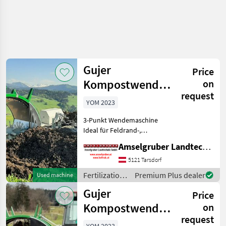
Gujer
Price
Kompostwender
on
request
TG 233 3-PUNKT
YOM 2023
WENDEMASCHINE
3-Punkt Wendemaschine
Ideal für Feldrand-,
Kleinplatzkompostierung
Amselgruber Landtechnik GmbH
und Biobetriebe mit einer
Kompostierung bis 1'000
5121 Tarsdorf
Jahrestonnen.
Fertilization
Premium Plus dealer
Used machine
Umsetzleistung bis 400 m³/
and
Gujer
Price
irrigation
equipment /
Kompostwender
on
Gujer
request
TG 231