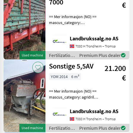
equipment /
7000
€
Sonstige
== Mer informasjon (NO) ==
mascus_category:
otherharvesters Please
provide reference number
Landbrukssalg.no AS
upon request: 8173 See
en.landbrukssalg.no/8173
7080 H Trondheim – Tromsø
for more images Descri
Fertilization
Premium Plus dealer
Used machine
and
Sonstige 5,5AV
21.200
irrigation
equipment /
€
YOM 2014
6 m³
Sonstige
== Mer informasjon (NO) ==
mascus_category: agridrills
Please provide reference
number upon request: 8159
Landbrukssalg.no AS
See
7080 H Trondheim – Tromsø
en.landbrukssalg.no/8159
for more images Specificati
Fertilization
Premium Plus dealer
Used machine