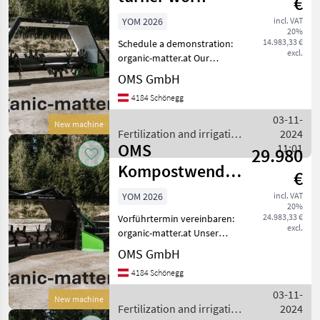
€
YOM 2026
incl. VAT
20%
14.983,33 €
Schedule a demonstration:
excl.
organic-matter.at Our
mounted compost turner
OMS GmbH
focuses on the essentials
4184 Schönegg
without compromising on
quality. With a large rotor
03-11-
New machine
and robust fram
Fertilization and irrigation
2024
OMS
equipment / OMS
11:01
29.980
Kompostwender
€
gezogen
YOM 2026
incl. VAT
20%
24.983,33 €
Vorführtermin vereinbaren:
excl.
organic-matter.at Unser
vielseitiger Allrounder,
OMS GmbH
perfekt für Feldrand- und
4184 Schönegg
unbefestigte
Mietenkompostierung bis
03-11-
New machine
zur kommunalen Komposti
Fertilization and irrigation
2024