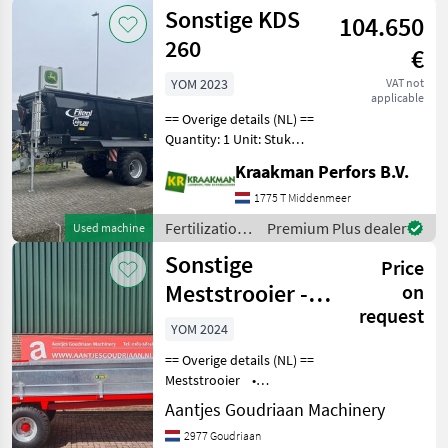
and
Sonstige KDS
104.650
irrigation
equipment /
260
€
Sonstige
YOM 2023
VAT not
applicable
== Overige details (NL) ==
Quantity: 1 Unit: Stuk
License Plate: LRP-07-D
Kraakman Perfors B.V.
Fliegl KDS 260 Muck Control
Tandem onderstel
1775 T Middenmeer
Hydraulisch geveerde dissel
Fertilization
Premium Plus dealer
Used machine
met K80 en mech
and
Sonstige
Price
irrigation
equipment /
Meststrooier -
on
Sonstige
request
Nieuw
YOM 2024
== Overige details (NL) ==
Meststrooier •
Laadvermogen 4 ton •
Aantjes Goudriaan Machinery
Afmetingen
2977 Goudriaan
3850x1750x550mm •