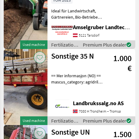
YOM 2023
Ideal für Landwirtschaft,
Gärtnereien, Bio-Betriebe
und kleine Kommunen mit
Amselgruber Landtechnik GmbH
einer Kompostierung bis
1'000 Jahrestonnen.
5121 Tarsdorf
Umsetzleistung bis 400
Fertilization
Premium Plus dealer
Used machine
m³/h. Wendige
and
Sonstige 35 N
1.000
irrigation
equipment /
€
Gujer
== Mer informasjon (NO) ==
mascus_category: agridrills
Please provide reference
number upon request: 9352
See
Landbrukssalg.no AS
en.landbrukssalg.no/9352
7080 H Trondheim – Tromsø
for more images
Description
Fertilization
Premium Plus dealer
Used machine
and
Sonstige UN
1.500
irrigation