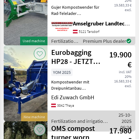
20%
Teleskoplader
19.583,33 €
Gujer Kompostwender für
excl.
Rad-Telelader
Hydraulischer Direktantrieb
Amselgruber Landtechnik GmbH
der Umsatzwelle Benötigt
60 Liter Ölleistung Tunnel
5121 Tarsdorf
mit Chromstahlblechen
Fertilization
Premium Plus dealer
Used machine
Großes Tastrad außen
and
Eurobagging
19.900
irrigation
equipment /
HP28 - JETZT
€
Gujer
TESTEN!!!!
YOM 2025
incl. VAT
20%
16.583,33 €
Kompostwender mit
excl.
Dreipunktanbau
Serienausstattung:
Edi Zuwach GmbH
Gelenkwelle mit
3842 Thaya
Überlastsicherung HD-
Verschleißteile
25-10-
New machine
Seitenschilder mechanisch
Fertilization and irrigation
2025
Option Seitenschilder hy
OMS compost
equipment / Eurobagging
06:24
17.980
turner worn