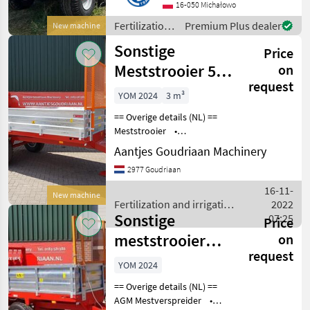
6000 kg Gewicht: 2400 kg
16-050 Michałowo
Zul. Gesamtgewicht: 8 400
Fertilization
Premium Plus dealer
New machine
kg
and
Sonstige
Price
irrigation
equipment /
Meststrooier 5T -
on
Sonstige
request
Nieuw
YOM 2024
3 m³
== Overige details (NL) ==
Meststrooier •
Laadvermogen 5 ton •
Aantjes Goudriaan Machinery
Afmetingen
2977 Goudriaan
3750x1750x500mm •
Banden maat 11.5/80 15.3
16-11-
New machine
• Bodem ketting mechanisc
Fertilization and irrigation
2022
Sonstige
equipment / Sonstige
07:25
Price
meststrooier
on
request
2.5T - Nieuw
YOM 2024
== Overige details (NL) ==
AGM Mestverspreider •