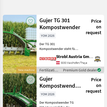
Refine
search
Gujer TG 301
Price
Category
Place
Filter
3
Kompostwender
on
request
Show
YOM 2026
CURRENT
Reset
31
PATH
results
Der TG 301
Agriculture
Kompostwender steht für
technology
fortschrittliche Technologie
Strobl Austria GmbH
Fertilization
im Bereich der
And
Kompostierung und ist
3830 Waidhofen/Thaya
Irrigation
ideal für Feldrand-,
Equipment
Fertilization
Premium Gold dealer
New machine
Kleinplatzkompostierung
and
Composting
Gujer
und Biobetriebe mit
Price
Machines
irrigation
equipment /
Kompostwender
on
SELECT
Gujer
request
TG 231
CATEGORY
YOM 2026
Sonstige
18
Der Kompostwender TG