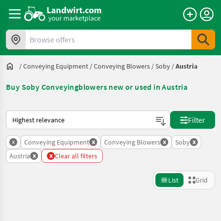
Browse offers
/
Conveying Equipment
/
Conveying Blowers
/
Soby
/
Austria
Buy Soby Conveyingblowers new or used in Austria
This is how sorting works on Landwirt.com
Filter
x
x
x
x
Conveying Equipment
Conveying Blowers
Soby
x
x
Austria
Clear all filters
List
Grid