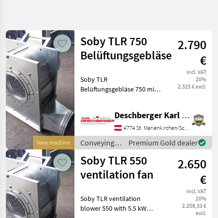
Refine
search
Soby TLR 750
2.790
Category
Place
Filter
4
1
Belüftungsgebläse
€
Show
incl. VAT
CURRENT
Soby TLR
Reset
5
20%
PATH
2.325 € excl.
Belüftungsgebläse 750 mit
results
Agriculture
7, 5 kW Motor, einseitig
technology
saugend, fahrbar mit
Deschberger Karl Landtechnik GesmbH & Co KG
Conveying
Handgriff, Ausblasstutzen
Equipment
Dm 300 mm, Ausführung
4774 St. Marienkirchen/Schärding
verzinkt mit
Conveying
Conveying
Premium Gold dealer
New machine
Blowers
Motorschutzschalter mit
equipment /
Soby TLR 550
Soby
2.650
Soby
ventilation fan
€
SELECT
CATEGORY
incl. VAT
Soby TLR ventilation
20%
Soby
2.208,33 €
blower 550 with 5.5 kW
excl.
motor, single-sided suction,