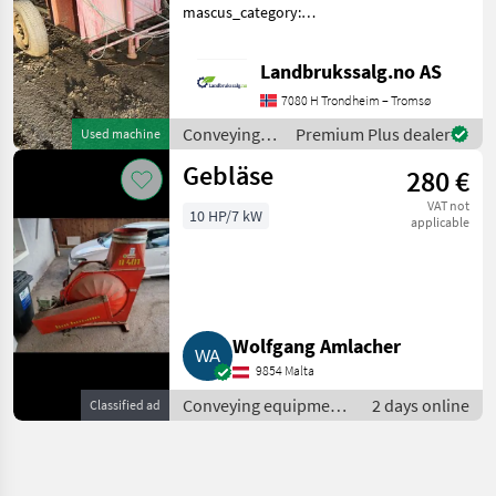
mascus_category:
othertractoracc Please
provide reference number
Landbrukssalg.no AS
upon request: 7206 See
en.landbrukssalg.no/7206
7080 H Trondheim – Tromsø
for more images Beskri
Conveying
Premium Plus dealer
Used machine
equipment /
Gebläse
280 €
Sonstige
VAT not
10 HP/7 kW
applicable
Wolfgang Amlacher
9854 Malta
Conveying equipment
2 days online
Classified ad
/ Conveying blowers