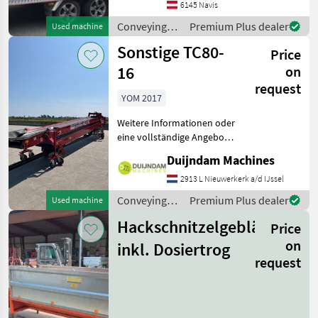
6145 Navis
einer Motorstärke von 10
PS. Mit insgesamt 1000
Conveying
Premium Plus dealer
Used machine
Betriebsstu
equipment /
Sonstige TC80-
Price
Maraton
16
on
request
YOM 2017
Weitere Informationen oder
eine vollständige Angebot?
Fragen Sie das einfach und
Duijndam Machines
schnell an auf unsere
Duijndam Machines
2913 L Nieuwerkerk a/d IJssel
Website! Sie können uns
Conveying
Premium Plus dealer
Used machine
auch anrufen.Alle zu
equipment /
Hackschnitzelgebläse
Price
Sonstige
on
inkl. Dosiertrog
request