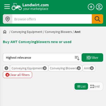
Browse offers
/
Conveying Equipment
/
Conveying Blowers
/
Amt
Buy AMT Conveyingblowers new or used
This is how sorting works on Landwirt.com
Filter
x
x
x
x
Conveying Equipment
Conveying Blowers
Amt
x
Clear all filters
List
Grid