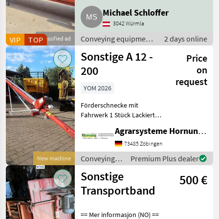
Michael Schloffer
3042 Würmla
Conveying equipment
2 days online
VIP
TOP
Classified ad
/ Conveying blowers
Sonstige A 12 -
Price
200
on
request
YOM 2026
Förderschnecke mit
Fahrwerk 1 Stück Lackierte
Stahlausführung - Länge
Agrarsysteme Hornung GmbH & Co. KG
12.30 m – Durchmesser 200
mm - Leistung 50 t
73485 Zöbingen
Conveying
Premium Plus dealer
New machine
equipment /
Sonstige
500 €
Sonstige
Transportband
== Mer informasjon (NO) ==