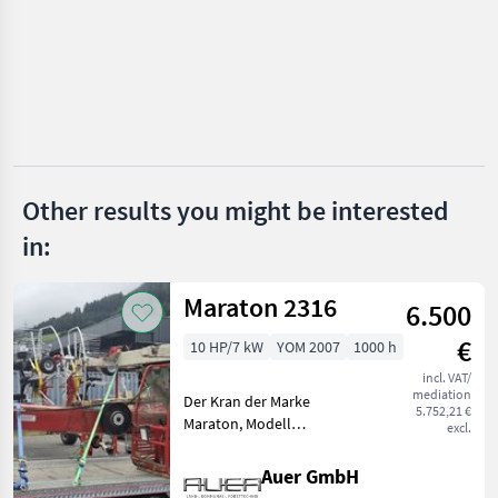
Auer
Buchmann
Soby
Gruber
Other results you might be interested
Mengele
in:
Show
all 7
Maraton 2316
6.500
MARKETPLACE
€
10 HP/7 kW
YOM 2007
1000 h
Dealer
Marketplace
Classifieds
incl. VAT/
offers
mediation
Der Kran der Marke
5.752,21 €
Maraton, Modell
excl.
unbekannt, aus dem
Baujahr 2007, bietet eine
Auer GmbH
zuverlässige Leistung mit