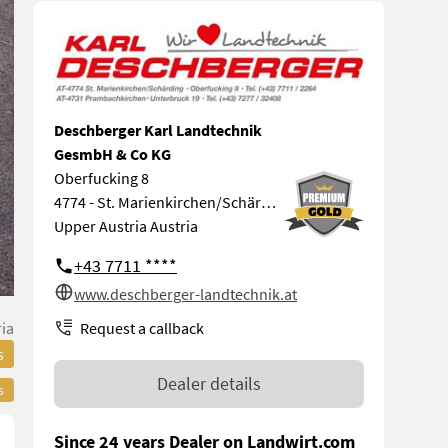
Deschberger Karl Landtechnik
GesmbH & Co KG
Oberfucking 8
4774 - St. Marienkirchen/Schärding
Upper Austria Austria
+43 7711 ****
www.deschberger-landtechnik.at
Request a callback
ia
s
Dealer details
s
Since 24 years Dealer on Landwirt.com