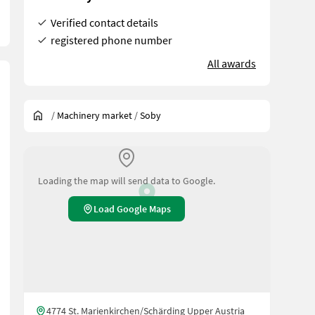
Verified contact details
registered phone number
All awards
/
Machinery market
/
Soby
Loading the map will send data to Google.
Load Google Maps
rung verzinkt mit Motorschutzschalter mit CEE-Stecker und Sterndr
4774 St. Marienkirchen/Schärding Upper Austria