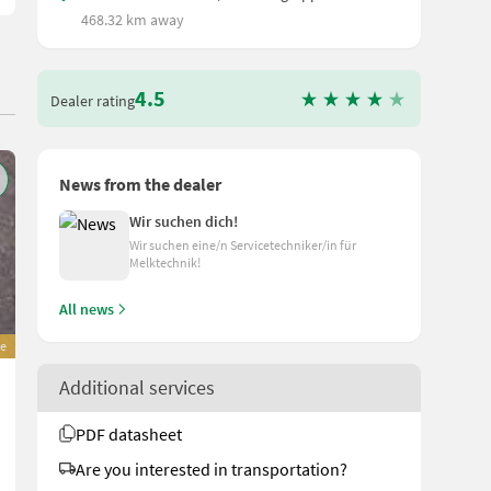
468.32 km away
4.5
Dealer rating
News from the dealer
Wir suchen dich!
Wir suchen eine/n Servicetechniker/in für
Melktechnik!
All news
e
Soby TLR 400 Belüftungsgebläse
Additional services
2.150 €
PDF datasheet
incl. VAT 20%
1.791,67 € excl.
Are you interested in transportation?