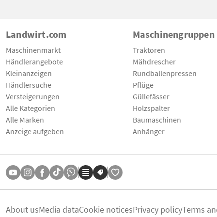
Landwirt.com
Maschinengruppen
Maschinenmarkt
Traktoren
Händlerangebote
Mähdrescher
Kleinanzeigen
Rundballenpressen
Händlersuche
Pflüge
Versteigerungen
Güllefässer
Alle Kategorien
Holzspalter
Alle Marken
Baumaschinen
Anzeige aufgeben
Anhänger
About us
Media data
Cookie notices
Privacy policy
Terms an