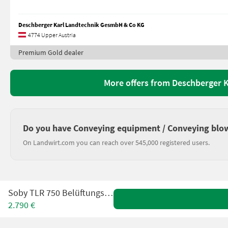
Deschberger Karl Landtechnik GesmbH & Co KG
4774 Upper Austria
Premium Gold dealer
More offers from Deschberger 
Do you have Conveying equipment / Conveying blow
On Landwirt.com you can reach over 545,000 registered users.
Soby TLR 750 Belüftungsgebläse
2.790 €