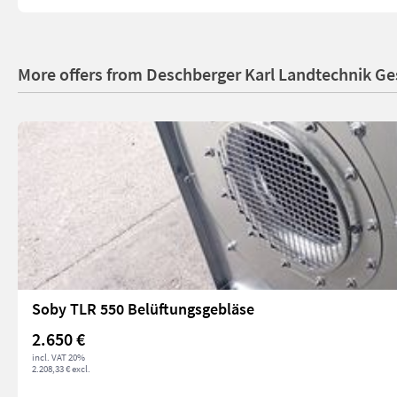
More offers from Deschberger Karl Landtechnik 
Soby TLR 550 Belüftungsgebläse
2.650 €
incl. VAT 20%
2.208,33 € excl.