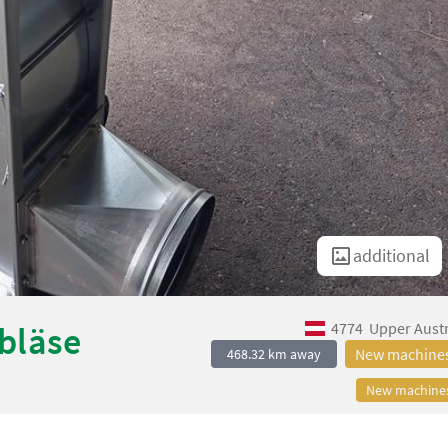
additional
4774
Upper Austr
bläse
New machine
468.32 km away
New machine