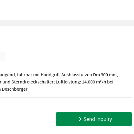
saugend, fahrbar mit Handgriff, Ausblasstutzen Dm 300 mm,
 und Sterndreieckschalter; Luftleistung: 14.000 m³/h bei
h Deschberger
saugend, fahrbar mit Handgriff, Ausblasstutzen Dm 300 mm, Ausfüh
Send inquiry