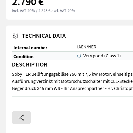
2.790 €
incl. VAT 20%
/ 2.325 € excl. VAT 20%
TECHNICAL DATA
IAEN/NER
Internal number
Very good (Class 1)
Condition
DESCRIPTION
Soby TLR Belüftungsgebläse 750 mit 7,5 kW Motor, einseitig 
Ausführung verzinkt mit Motorschutzschalter mit CEE-Stecker
Gegendruck 345 mm WS - Ihr Ansprechpartner - Hr. Christop
Soby TLR Belüftungsgebläse 750 mit 7,5 kW Motor, einseitig 