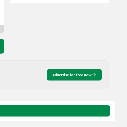
Deschberger Karl Landtechnik GesmbH & Co KG
4774 Upper Austria
Premium Gold dealer
Advertise for free now