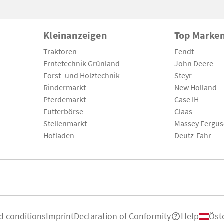
Kleinanzeigen
Top Marke
Traktoren
Fendt
Erntetechnik Grünland
John Deere
Forst- und Holztechnik
Steyr
Rindermarkt
New Holland
Pferdemarkt
Case IH
Futterbörse
Claas
Stellenmarkt
Massey Fergu
Hofladen
Deutz-Fahr
d conditions
Imprint
Declaration of Conformity
Help
Öst