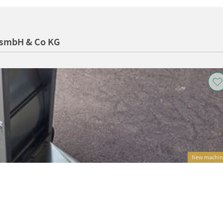
GesmbH & Co KG
New machin