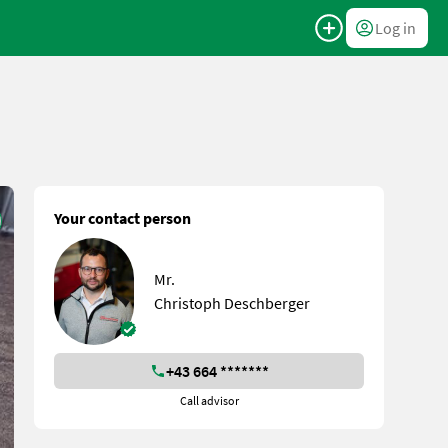
Log in
Your contact person
Mr.
Christoph Deschberger
+43 664 *******
Call advisor