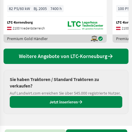
82 PS/60 kW
Bj. 2005
7400 h
100 PS/
LTC-Korneuburg
LTC-Korn
2100 Niederösterreich
2100 N
Premium Gold Händler
Premium
Weitere Angebote von LTC-Korneuburg
Sie haben Traktoren / Standard Traktoren zu
verkaufen?
Auf Landwirt.com erreichen Sie über 545.000 registrierte Nutzer.
Jetzt inserieren