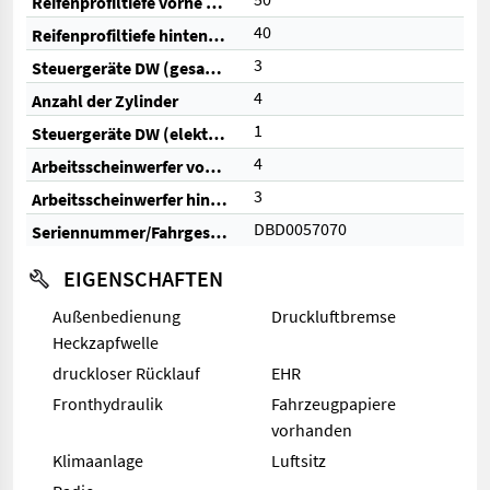
Reifenprofiltiefe vorne (%)
40
Reifenprofiltiefe hinten (%)
3
Steuergeräte DW (gesamt)
4
Anzahl der Zylinder
1
Steuergeräte DW (elektrisch)
4
Arbeitsscheinwerfer vorne
3
Arbeitsscheinwerfer hinten
DBD0057070
Seriennummer/Fahrgestellnummer
EIGENSCHAFTEN
Außenbedienung
Druckluftbremse
Heckzapfwelle
druckloser Rücklauf
EHR
Fronthydraulik
Fahrzeugpapiere
vorhanden
Klimaanlage
Luftsitz