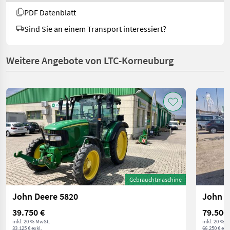
PDF Datenblatt
Sind Sie an einem Transport interessiert?
Weitere Angebote von LTC-Korneuburg
Gebrauchtmaschine
John Deere 5820
John D
39.750 €
79.500
inkl. 20 % MwSt.
inkl. 20 % 
33.125 € exkl.
66.250 € exkl