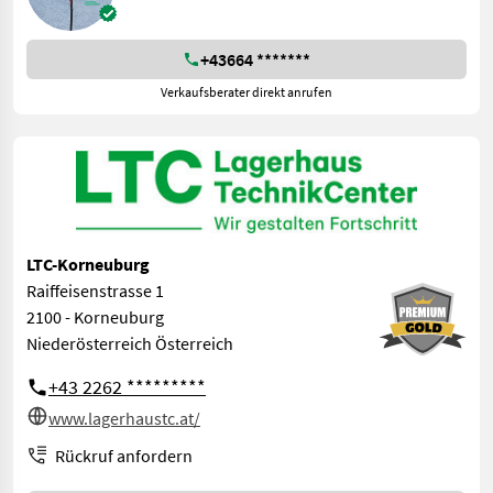
+43664 *******
Verkaufsberater direkt anrufen
LTC-Korneuburg
Raiffeisenstrasse 1
2100 - Korneuburg
Niederösterreich Österreich
+43 2262 *********
www.lagerhaustc.at/
Rückruf anfordern