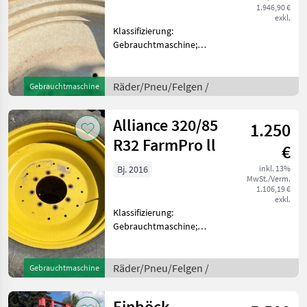
1.946,90 €
exkl.
Klassifizierung:
Gebrauchtmaschine;
Maschinentyp: Traktor;
Reifentyp: Rad; Hersteller
und Baureihe der
Räder/Pneu/Felgen /
Gebrauchtmaschine
passenden Maschine: Steyr;
Anbauposition der
Alliance 320/85
1.250
Räder/Reifen: kom
R32 FarmPro ll
€
Bj. 2016
inkl. 13%
MwSt./Verm.
1.106,19 €
exkl.
Klassifizierung:
Gebrauchtmaschine;
Maschinentyp: Teile;
Reifentyp: Rad; Hersteller
und Baureihe der
Räder/Pneu/Felgen /
Gebrauchtmaschine
passenden Maschine: John
Deere 6430; Anbauposition
Einböck