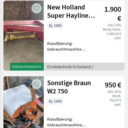
Stützkufen: Ja; B
New Holland
1.900
Super Hayliner
€
268
Bj. 1980
inkl. 13%
MwSt./Verm.
1.681,42 €
exkl.
Klassifizierung:
Gebrauchtmaschine
Erntetechnik Grünland
Kleinpackenpressen
Erntetechnik Grünland /
Gebrauchtmaschine
Sonstige Braun
950 €
W2 750
inkl. 20 %
MwSt.
791,67 €
Bj. 1999
exkl.
Klassifizierung:
Gebrauchtmaschine;