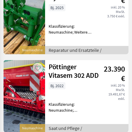
€
Bj. 2025
inkl. 20 %
MwSt.
3.750 € exkl.
Klassifizierung:
Neumaschine; Weitere
Maschinenmerkmale: zu
John Deere 6R155
Reparatur und Ersatzteile
Reparatur und Ersatzteile /
Neumaschine
Traktorenteile
Pöttinger
23.390
Vitasem 302 ADD
€
Bj. 2022
inkl. 20 %
MwSt.
19.491,67 €
exkl.
Klassifizierung:
Neumaschine;
Seriennummer/Fahrgestellnummer:
65001012150; Arbeitsbreite:
3 Saat und Pflege
Saat und Pflege /
Neumaschine