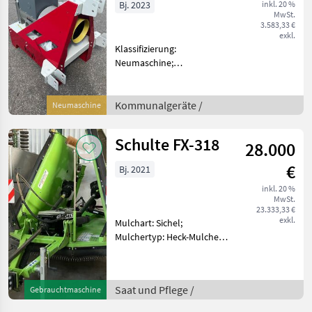
Bj. 2023
inkl. 20 %
MwSt.
3.583,33 €
exkl.
Klassifizierung:
Neumaschine;
Seriennummer/Fahrgestellnummer:
2305169; Weitere
Maschinenmerkmale:
Kommunalgeräte /
Neumaschine
Stromerzeuger 30 kVA, AVR
Regelung, IP44 Haus- u.
Schulte FX-318
28.000
Feldbetrieb Komm
€
Bj. 2021
inkl. 20 %
MwSt.
23.333,33 €
exkl.
Mulchart: Sichel;
Mulchertyp: Heck-Mulcher;
Klassifizierung:
Gebrauchtmaschine;
Arbeitsbreite: 5.5; Bauart:
Saat und Pflege /
Gebrauchtmaschine
Gezogen; zusätzliche
Gegenschneide: Ja;