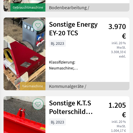
Maschinenmerkmale:
Standort Obersiebenbrunn
Bodenbearbeitung /
Gebrauchtmaschine
Bodenbearbeitung Pflüge
Sonstige Energy
3.970
EY-20 TCS
€
Bj. 2023
inkl. 20 %
MwSt.
3.308,33 €
exkl.
Klassifizierung:
Neumaschine;
Seriennummer/Fahrgestellnummer:
2305164 Kommunalgeräte
Winterdienst
Kommunalgeräte /
Neumaschine
Sonstige K.T.S
1.205
Polterschild
€
1500
Bj. 2023
inkl. 20 %
MwSt.
1.004,17 €