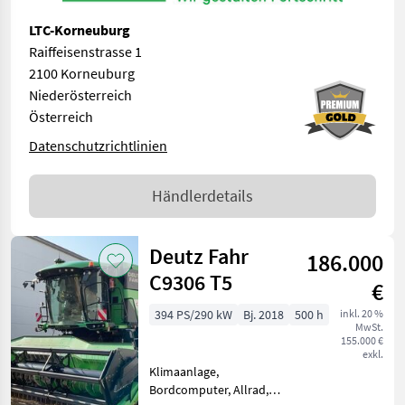
LTC-Korneuburg
Raiffeisenstrasse 1
2100 Korneuburg
Niederösterreich
Österreich
Datenschutzrichtlinien
Händlerdetails
Deutz Fahr
186.000
C9306 T5
€
394 PS/290 kW
Bj. 2018
500 h
inkl. 20 %
MwSt.
155.000 €
exkl.
Klimaanlage,
Bordcomputer, Allrad,