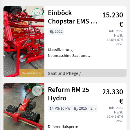
Drillmaschinen
Einböck
15.230
Chopstar EMS 7
€
Reihig
Bj. 2022
inkl. 20 %
MwSt.
12.691,67 €
exkl.
Klassifizierung:
Neumaschine Saat und
Pflege Striegel /
Federzahnegge
Saat und Pflege /
Neumaschine
Reform RM 25
23.330
Hydro
€
14 PS/10 kW
Bj. 2015
2 h
inkl. 20 %
MwSt.
19.441,67 €
exkl.
Differentialsperre