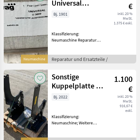
Universal
€
540/65-38
Bj. 1901
inkl. 20 %
MwSt.
1.375 € exkl.
Klassifizierung:
Neumaschine Reparatur
und Ersatzteile
Traktorenteile
Reparatur und Ersatzteile /
Neumaschine
Sonstige
1.100
Kuppelplatte T
€
800
Bj. 2022
inkl. 20 %
MwSt.
916,67 €
exkl.
Klassifizierung:
Neumaschine; Weitere
Maschinenmerkmale: zu
John Deere 6120 M