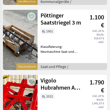
Kommunalgeräte Sonstige
Kommunalgeräte /
Neumaschine
Kommunalgeräte
Pöttinger
1.100
Saatstriegel 3 m
€
Bj. 1901
inkl. 20 %
MwSt.
916,67 €
exkl.
Klassifizierung:
Neumaschine Saat und
Pflege Drillmaschinen
Saat und Pflege /
Neumaschine
Vigolo
1.790
Hubrahmen ASI
€
2
Bj. 2022
inkl. 20 %
MwSt.
1.491,67 €
exkl.