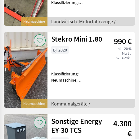
Klassifizierung:
Neumaschine;
Seriennummer/Fahrgestellnummer:
10009322; Arbeitsbreite: 2;
Landwirtsch. Motorfahrzeuge /
Neumaschine
Motormäher Anbaugerät:
DOUBLE_BLADE_BAR;
Stekro Mini 1.80
990 €
Getriebetyp: Hy
inkl. 20 %
Bj. 2020
MwSt.
825 € exkl.
Klassifizierung:
Neumaschine;
Seriennummer/Fahrgestellnummer:
00562; Weitere
Maschinenmerkmale:
Kommunalgeräte /
Neumaschine
Stekro Mini 1.80
Schneepflug Neugerät. -
Hardox Schürfleiste - Räder
Sonstige Energy
4.300
EY-30 TCS
€