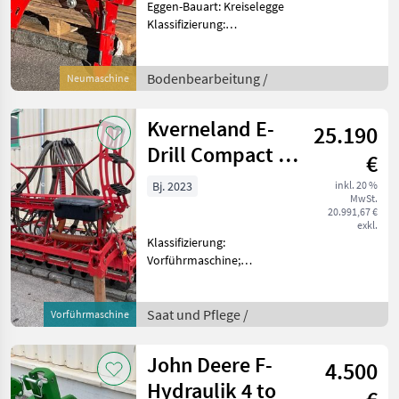
Eggen-Bauart: Kreiselegge
Klassifizierung:
Neumaschine;
Seriennummer/Fahrgestellnummer:
221874 Bodenbearbeitung
Bodenbearbeitung /
Neumaschine
Eggen
Kverneland E-
25.190
Drill Compact 3
€
m
Bj. 2023
inkl. 20 %
MwSt.
20.991,67 €
exkl.
Klassifizierung:
Vorführmaschine;
Seriennummer/Fahrgestellnummer:
ACPNDXX71034;
Arbeitsbreite: 3; Tankinhalt
Saat und Pflege /
Vorführmaschine
(Liter): 1100; Weitere
Maschinenmerkmale: ISI-
John Deere F-
4.500
Bus-System
Hydraulik 4 to