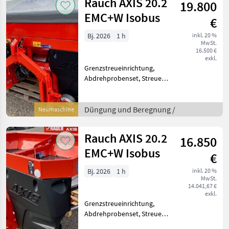
Rauch AXIS 20.2
19.800
Hö
EMC+W Isobus
€
Bj. 2026
1 h
inkl. 20 %
MwSt.
16.500 €
exkl.
Grenzstreueinrichtung,
Abdrehprobenset, Streuer-
Bauart: Tellerstreuer
Klassifizierung:
Neumaschine;
Düngung und Beregnung /
Neumaschine
Behältervolumen: 1800;
Bauart: Angebaut;
Rauch AXIS 20.2
16.850
Antriebsart: Mechanischer
EMC+W Isobus
€
Bj. 2026
1 h
inkl. 20 %
MwSt.
14.041,67 €
exkl.
Grenzstreueinrichtung,
Abdrehprobenset, Streuer-
Bauart: Tellerstreuer