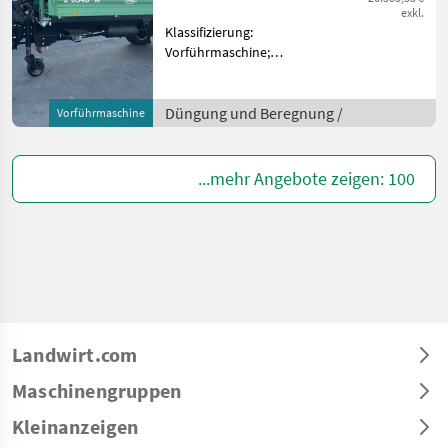
exkl.
Klassifizierung:
Vorführmaschine;
Höchstgeschwindigkeit
(km/h): 25; Anhängeart:
Anhängevorrichtung; zul.
Düngung und Beregnung /
Vorführmaschine
Gesamtgewicht (kg): 6500;
Seriennummer/Fahrgestellnummer:
VD
...mehr Angebote zeigen: 100
Landwirt.com
Maschinengruppen
Kleinanzeigen