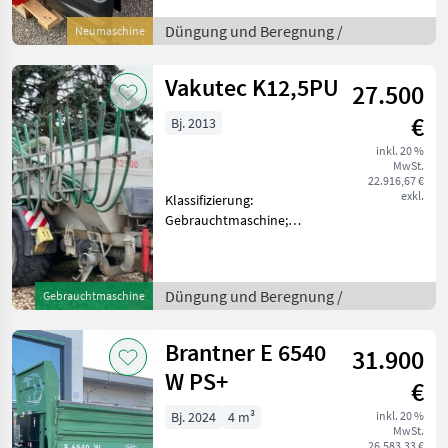
Klassifizierung:
Neumaschine;
Düngung und Beregnung /
Neumaschine
Behältervolumen: 1000;
Bauart: Angebaut;
Vakutec K12,5PU
27.500
Antriebsart: Mechanischer
€
Bj. 2013
inkl. 20 %
MwSt.
22.916,67 €
exkl.
Klassifizierung:
Gebrauchtmaschine;
Seriennummer/Fahrgestellnummer:
W09008220DTZ17834;
Anzahl Vorbesitzer: 1
Düngung und Beregnung /
Gebrauchtmaschine
Düngung und Beregnung
Gülle sonstiges
Brantner E 6540
31.900
W PS+
€
Bj. 2024
4 m³
inkl. 20 %
MwSt.
26.583,33 €