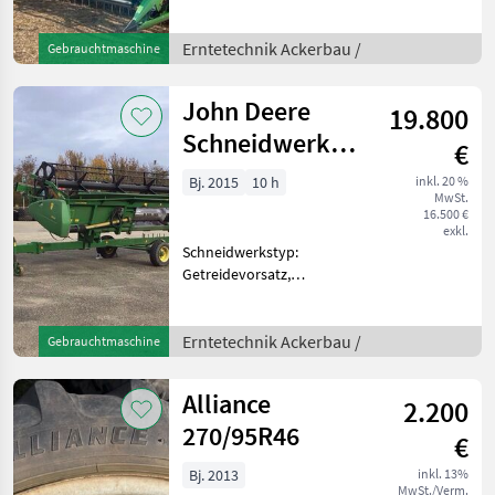
Schneidwerk,
Schneidwerkswagen,
Strohhäcksler
Erntetechnik Ackerbau /
Gebrauchtmaschine
Klassifizierung:
Gebrauchtmaschine;
John Deere
19.800
DEF/AD BLUE: Ja;
Motorhersteller: Mercedes ;
Schneidwerk
€
Abgelese
622 R mit
Bj. 2015
10 h
inkl. 20 %
MwSt.
Flötzinger
16.500 €
Schneidwerkswag
exkl.
Schneidwerkstyp:
Getreidevorsatz,
Erntevorsatz-Typ: starr
Klassifizierung:
Gebrauchtmaschine;
Erntetechnik Ackerbau /
Gebrauchtmaschine
Arbeitsbreite: 6.7;
Nettogewicht (kg): 2350;
Alliance
2.200
Schneidwerkswagen: Ja;
Seri
270/95R46
€
Bj. 2013
inkl. 13%
MwSt./Verm.