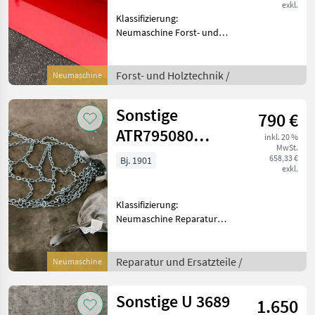
exkl.
Klassifizierung:
Neumaschine Forst- und
Holztechnik Sonstige
Holzmaschinen und
Forstmaschinen
Forst- und Holztechnik /
Neumaschine
Sonstige
790 €
ATR795080
inkl. 20 %
MwSt.
425/75-20 -
658,33 €
Bj. 1901
exkl.
420/65-24
Klassifizierung:
Neumaschine Reparatur
und Ersatzteile
Traktorenteile
Reparatur und Ersatzteile /
Neumaschine
Sonstige U 3689
1.650