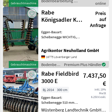
Bodenbearbeitung /
online
Gebrauchtmaschine
Rabe
Rabe
Preis
Königsadler KS
auf
Anfrage
54/660 -
Eggen-Bauart:
doppelte
Scheibenegge WICHTIG,
Polygon-Walze
auch wenn Sie mit uns per
WhatsApp oder ähnlich
Agrikontor Neuholland GmbH
chatten und daraufhin
Maschinen kaufen, bitte
16775 Löwenberger Land
kontrollieren Sie die
Bodenbearbeitung
Premium Plus Händler
Gebrauchtmaschine
Auftragsbestä
/ Rabe
Rabe Fieldbird
7.437,50
3000 E
€
Bj. 2014
300 cm
inkl. 19%
MwSt
6.250 € exkl.
Eggen-Bauart:
Scheibenegge 510 mm
Scheiben Hydraulische
Wüstenberg Landtechnik GmbH & Co. KG