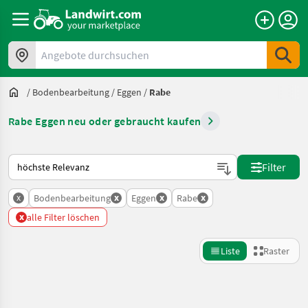
Angebote durchsuchen
/
Bodenbearbeitung
/
Eggen
/
Rabe
Rabe Eggen neu oder gebraucht kaufen
So wird auf Landwirt.com sortiert
Filter
x
x
x
x
Bodenbearbeitung
Eggen
Rabe
x
alle Filter löschen
Liste
Raster