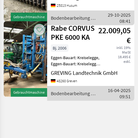
Walzenverstellung Striegel
25813 Husum
vor der Walze 3 m
Nachlaufwalze Beleuchtung
29-10-2025
Gebrauchtmaschine
Bodenbearbeitung /
Bodenbearbeitung Eggen
08:41
Rabe
Rabe CORVUS
22.009,05
PKE 6000 KA
€
Bj. 2006
inkl. 19%
MwSt
18.495 €
Eggen-Bauart: Kreiselegge,
exkl.
Eggen-Bauart: Kreiselegge
Rabe Kreiselegge CORVUS
GREVING Landtechnik GmbH
PKE 6000 KA aufgesattelt,
48268 Greven
Zugösen- Anhängung,
Planierschiene,
16-04-2025
Gebrauchtmaschine
Bodenbearbeitung /
Zahnpackerwalze,
09:51
Rabe
hydraulisc