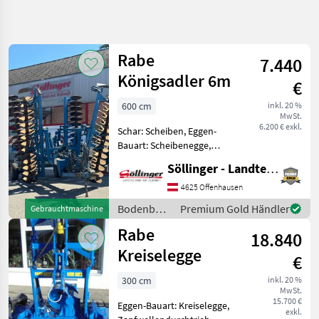
Suche
verfeinern
Rabe
7.440
Kategorie
Land
Filter
4
Königsadler 6m
€
12
600 cm
inkl. 20 %
AKTUELLER
Zurücksetzen
Ergebnisse
MwSt.
PFAD
6.200 € exkl.
anzeigen
Schar: Scheiben, Eggen-
Landtechnik
Bauart: Scheibenegge,
Beleuchtung, Fahrwerk,
Bodenbearbeitung
Söllinger - Landtechnik GmbH
Hitch, Klappvorrichtung,
Eggen
Nachlaufeinrichtung hydr.
4625 Offenhausen
Deichsel hydr.
Rabe
Bodenbearbeitung
Premium Gold Händler
Gebrauchtmaschine
Heckhubwerk
/ Rabe
Rabe
Straßenbeleuchtung Ran
18.840
KATEGORIE
WÄHLEN
Kreiselegge
€
Rabe
300 cm
inkl. 20 %
MwSt.
15.700 €
Eggen-Bauart: Kreiselegge,
Maschio
exkl.