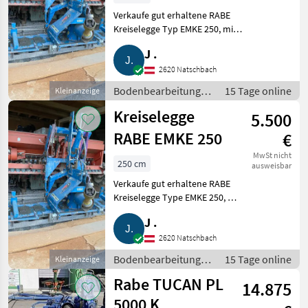
Verkaufe gut erhaltene RABE
Kreiselegge Typ EMKE 250, mit
Huckepack und Sämaschine
J .
Typ REFORM SEMO 99, mit
Saatstriegel und
2620 Natschbach
Fahrgassenautomatik.
Bodenbearbeitung /
15 Tage online
Kleinanzeige
Bodenbearbeitung Egg
Eggen
Kreiselegge
5.500
RABE EMKE 250
€
MwSt nicht
250 cm
ausweisbar
Verkaufe gut erhaltene RABE
Kreiselegge Type EMKE 250, mit
Huckepack und Sämaschine
J .
Type REFORM SEMO 99, mit
Saatstriegel und
2620 Natschbach
Fahrgassenautomatik.
Bodenbearbeitung /
15 Tage online
Kleinanzeige
Bodenbearbeitung E
Eggen
Rabe TUCAN PL
14.875
5000 K