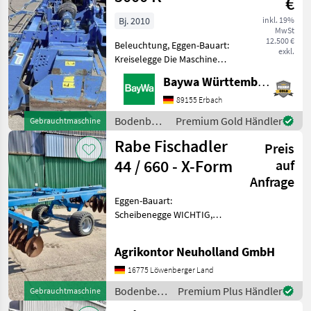
€
Bj. 2010
inkl. 19%
MwSt
12.500 €
Beleuchtung, Eggen-Bauart:
exkl.
Kreiselegge Die Maschine
steht an unserem BayWa
Baywa Württemberg
Standort in DE-72622
Nürtingen.Gerne steht
89155 Erbach
Ihnen Herr Schempp unter
Bodenbearbeitung
Premium Gold Händler
Gebrauchtmaschine
Tel.: 0151 1610 4215 fü
/ Rabe
Rabe Fischadler
Preis
44 / 660 - X-Form
auf
Anfrage
Eggen-Bauart:
Scheibenegge WICHTIG,
auch wenn Sie mit uns per
WhatsApp oder ähnlich
Agrikontor Neuholland GmbH
chatten und daraufhin
Maschinen kaufen, bitte
16775 Löwenberger Land
kontrollieren Sie die
Bodenbearbeitung
Premium Plus Händler
Gebrauchtmaschine
Auftragsbestä
/ Rabe