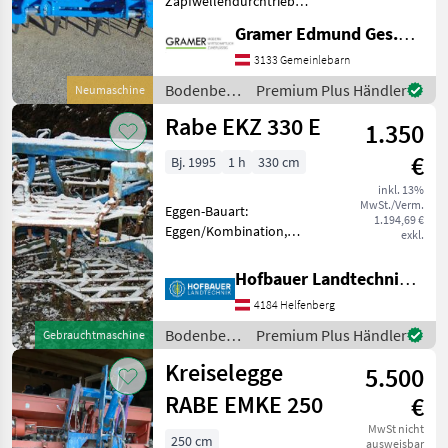
Zapfwellendurchtrieb
Fabriksneue Rabe
Lemken
Gramer Edmund Ges.m.b.H.
Kreiselegge mit hydr.
Anbaugestänge,
3133 Gemeinlebarn
Amazone
Planierschiene,
Bodenbearbeitung
Premium Plus Händler
Neumaschine
Gelenkwelle mit
/ Rabe
Pöttinger
Rabe EKZ 330 E
Überlastsicherung, vier
1.350
Kreisel
€
Bj. 1995
1 h
330 cm
Kuhn
inkl. 13%
Alle 51
MwSt./Verm.
Eggen-Bauart:
anzeigen
1.194,69 €
Eggen/Kombination,
exkl.
Klappvorrichtung
MARKTPLATZ
Doppelkrümmler Walze
Hofbauer Landtechnik GmbH
hydr.Klappung
Marktplatz
Händlerangebote
Kleinanzeigen
4184 Helfenberg
Bodenbearbeitung Eggen
Bodenbearbeitung
Premium Plus Händler
Gebrauchtmaschine
/ Rabe
Kreiselegge
5.500
RABE EMKE 250
€
MwSt nicht
250 cm
ausweisbar