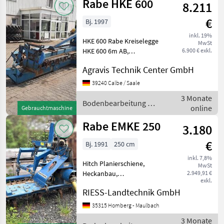
Rabe HKE 600
8.211
€
Bj. 1997
inkl. 19%
HKE 600 Rabe Kreiselegge
MwSt
HKE 600 6m AB,
6.900 € exkl.
Zapfwellendurchtrieb
Agravis Technik Center GmbH
Zahnpackerwalze
Bodenbearbeitung Eggen
39240 Calbe / Saale
3 Monate
Bodenbearbeitung /
online
Gebrauchtmaschine
Rabe
Rabe EMKE 250
3.180
€
Bj. 1991
250 cm
inkl. 7,8%
Hitch Planierschiene,
MwSt
Heckanbau,
2.949,91 €
exkl.
Zahnpackerwalze ________
RIESS-Landtechnik GmbH
Rabe Kreiselegge EMKE 250
ca. Baujahr: 1991 -
35315 Homberg - Maulbach
Packerwalze - Hubgerüst -
3 Monate
Planierschiene hinten - - 6 x