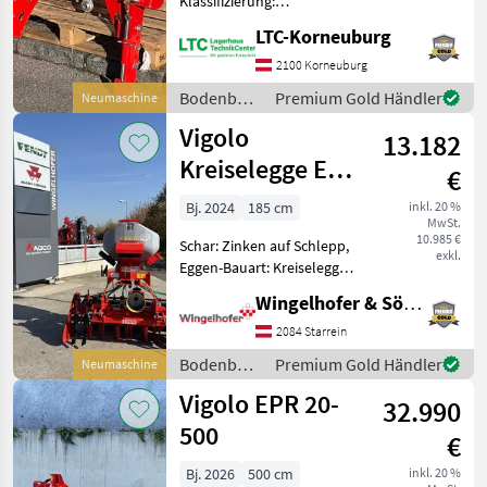
Klassifizierung:
Neumaschine;
Lemken
LTC-Korneuburg
Seriennummer/Fahrgestellnummer:
221874 Bodenbearbeitung
2100 Korneuburg
Amazone
Eggen
Bodenbearbeitung
Premium Gold Händler
Neumaschine
/ Vigolo
Pöttinger
Vigolo
13.182
Kreiselegge EN
€
Kuhn
L-185 + P-Box
Bj. 2024
185 cm
inkl. 20 %
Alle 51
MwSt.
anzeigen
10.985 €
Schar: Zinken auf Schlepp,
exkl.
Eggen-Bauart: Kreiselegge,
MODELL
Zapfwellendurchtrieb -
Wingelhofer & Söhne GmbH
Turm Kat II - 1-Gang-
Getriebe 540 U/min -
2084 Starrein
Planierschiene u
Bodenbearbeitung
Premium Gold Händler
Neumaschine
EN-
Seitenbleche beweglich
/ Vigolo
S
Vigolo EPR 20-
gefede
32.990
250
500
EN-
€
S
300
Bj. 2026
500 cm
inkl. 20 %