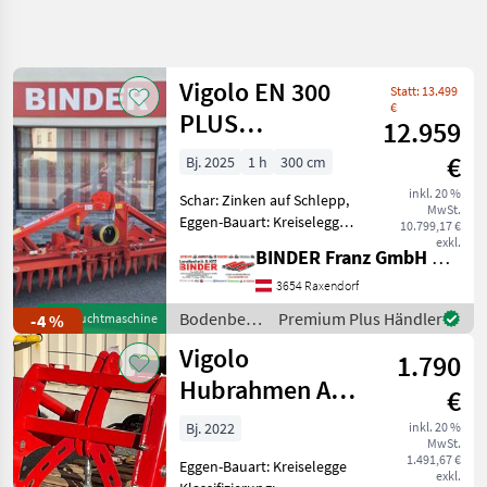
Suche
verfeinern
Vigolo EN 300
Statt: 13.499
Kategorie
Land
Filter
4
€
PLUS
12.959
Kreiselegge +
27
€
Bj. 2025
1 h
300 cm
AKTUELLER
Zurücksetzen
Ergebnisse
Packerwalze +
PFAD
inkl. 20 %
anzeigen
Schar: Zinken auf Schlepp,
NSK
MwSt.
Landtechnik
Eggen-Bauart: Kreiselegge,
10.799,17 €
Steinsicherung,
exkl.
Bodenbearbeitung
BINDER Franz GmbH & CoKG
Zapfwellendurchtrieb ✨
Eggen
Vigolo Kreiselegge - AKTION
3654 Raxendorf
✔️ Modell: EN PLUS 300 ✔️
Vigolo
Bodenbearbeitung
Premium Plus Händler
-4 %
Gebrauchtmaschine
in serienmäßiger A
/ Vigolo
Vigolo
1.790
KATEGORIE
WÄHLEN
Hubrahmen ASI
€
2
Vigolo
Bj. 2022
inkl. 20 %
MwSt.
1.491,67 €
Eggen-Bauart: Kreiselegge
Maschio
exkl.