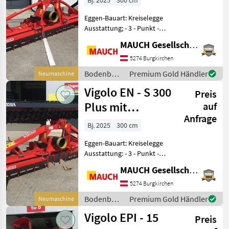
Bj. 2025
300 cm
Eggen-Bauart: Kreiselegge
Ausstattung; - 3 - Punkt -
ISO - Anbau - 540 U/min -
MAUCH Gesellschaft m.b.H. & Co.KG
Getriebekörper mit
einsatzgehärteten und
5274 Burgkirchen
gehärteten Zahnräder -
Bodenbearbeitung
Premium Gold Händler
Neumaschine
Gedämpfte und hö
/ Vigolo
Vigolo EN - S 300
Preis
Plus mit
auf
Anfrage
Packerwalze
Bj. 2025
300 cm
Eggen-Bauart: Kreiselegge
Ausstattung: - 3 - Punkt -
ISO - Anbau - 540 U/min -
MAUCH Gesellschaft m.b.H. & Co.KG
Getriebekörper mit
einsatzgehärteten und
5274 Burgkirchen
gehärteten Zahnräder -
Bodenbearbeitung
Premium Gold Händler
Neumaschine
Gedämpfte und hö
/ Vigolo
Vigolo EPI - 15
Preis