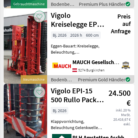
Zahnpackerwalze inkl.
Bodenbearbeitung
Premium Plus Händler
Gebrauchtmaschine
Abstreifer +
/ Vigolo
Vigolo
Zapfwellendurchtr
Preis
Kreiselegge EPR
auf
Anfrage
25-600
Bj. 2026
2026 h
600 cm
Eggen-Bauart: Kreiselegge,
Beleuchtung,
Klappvorrichtung,
MAUCH Gesellschaft m.b.H. & Co.KG
Nachlaufeinrichtung Hier
wird eine neue Vigolo
5274 Burgkirchen
hydraulisch klappbare
Bodenbearbeitung
Premium Gold Händler
Neumaschine
Kreiselegge EPR 25-600
/ Vigolo
Vigolo EPI-15
angeboten. Aus
24.500
500 Rullo Packer
€
323/470
Bj. 2026
inkl. 20 %
MwSt.
20.416,67 €
Klappvorrichtung,
exkl.
Beleuchtung Gelenkwellen
mit Nockenschaltkupplung
RLH Amstetten Aschbach