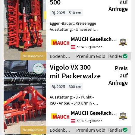
500
auf
Anfrage
Bj. 2025
510 cm
Eggen-Bauart: Kreiselegge
Ausstattung: - Universell
verstärkter 3-Punkt-ISO
MAUCH Gesellschaft m.b.H. & Co.KG
schwingender Gabelanbau -
Getriebe mit seitliche
5274 Burgkirchen
Einstufengetriebe für
Bodenbearbeitung
Premium Gold Händler
Neumaschine
Zapfwellendreh
/ Vigolo
Vigolo VX 300
Preis
mit Packerwalze
auf
Anfrage
Bj. 2025
300 cm
Ausstattung: - 3 - Punkt -
ISO - Anbau - 540 U/min -
Doppelte
MAUCH Gesellschaft m.b.H. & Co.KG
Körperübertragungsstruktur
- Getriebekörper mit
5274 Burgkirchen
einsatzgehärteten und
Bodenbearbeitung
Premium Gold Händler
Neumaschine
gehärteten Zahnräder - Ged