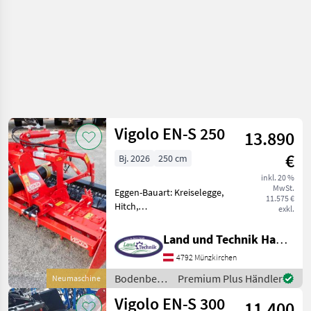
Vigolo EN-S 250
13.890
€
Bj. 2026
250 cm
inkl. 20 %
MwSt.
Eggen-Bauart: Kreiselegge,
11.575 €
Hitch,
exkl.
Zapfwellendurchtrieb
Einstufengetriebe,
Land und Technik HandelsgesmbH
540U/min,
4792 Münzkirchen
hohenverstellbare
Seitenbleche, Prallschiene,
Bodenbearbeitung
Premium Plus Händler
Neumaschine
280mm Zinkenlänge,
/ Vigolo
Vigolo EN-S 300
Packerwalze 470mm
11.400