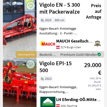
/ Vigolo
Vigolo EN - S 300
Preis
mit Packerwalze
auf
Anfrage
Bj. 2025
300 cm
Eggen-Bauart: Kreiselegge
Ausstattung: - 3 - Punkt -
ISO - Anbau - 540 U/min -
MAUCH Gesellschaft m.b.H. & Co.KG
Getriebekörper mit
einsatzgehärteten und
5274 Burgkirchen
gehärteten Zahnräder -
Bodenbearbeitung
Premium Gold Händler
Neumaschine
Gedämpfte und hö
/ Vigolo
Vigolo EPI-15
29.000
500
€
Bj. 2023
inkl. 20 %
MwSt.
24.166,67 €
Eggen-Bauart: Kreiselegge,
exkl.
Klappvorrichtung,
Beleuchtung Klappbare
LH Eferding-OÖ.Mitte, Hörsching
Kreiselegge, 5m
Arbeitsbreite, hydraulische
4061 Pasching