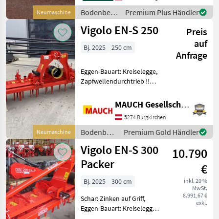
Tiefenverstellung, 22
Bodenbearbeitung
Premium Plus Händler
Neumaschine
Rotoren, Bewegliche
/ Vigolo
Vigolo EN-S 250
Seitenbleche,
Preis
auf
Bj. 2025
250 cm
Anfrage
Eggen-Bauart: Kreiselegge,
Zapfwellendurchtrieb !!
Vigolo EN-S 250 mit
Stabwalze !! - Eigengewicht
MAUCH Gesellschaft m.b.H. & Co.KG
ca. 785kg - Leistungsbedarf
5274 Burgkirchen
50PS - 120PS -
Einstufengetriebe m
Bodenbearbeitung
Premium Gold Händler
Neumaschine
/ Vigolo
Vigolo EN-S 300
10.790
Packer
€
Bj. 2025
300 cm
inkl. 20 %
MwSt.
8.991,67 €
Schar: Zinken auf Griff,
exkl.
Eggen-Bauart: Kreiselegge,
Nachlaufeinrichtung,