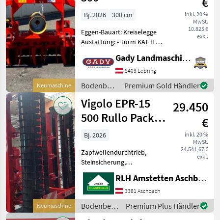
€
Bj. 2026
300 cm
inkl. 20 %
MwSt.
10.825 €
Eggen-Bauart: Kreiselegge
exkl.
Austattung: - Turm KAT II - 1
Gang Getriebe - 540 U/Min
Gady Landmaschinen GmbH
Getriebe - 26 Messerzinken -
Zahnpackerwalze 470 -
8403 Lebring
Planierschiene - Bewegl
Bodenbearbeitung
Premium Gold Händler
Neumaschine
/ Vigolo
Vigolo EPR-15
29.450
500 Rullo Packer
€
323/470
Bj. 2026
inkl. 20 %
MwSt.
24.541,67 €
Zapfwellendurchtrieb,
exkl.
Steinsicherung,
Klappvorrichtung,
RLH Amstetten Aschbach
Beleuchtung Gelenkwellen
mit Nockenschaltung
3361 Aschbach
Packerwalze 470 mm
Bodenbearbeitung
Premium Plus Händler
Neumaschine
Planierschilder
/ Vigolo