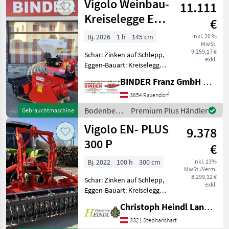
Vigolo Weinbau-
Leistungsbedarf 150-320PS
11.111
Bodenb
Kreiselegge EN
€
145
Bj. 2026
1 h
145 cm
inkl. 20 %
MwSt.
9.259,17 €
Schar: Zinken auf Schlepp,
exkl.
Eggen-Bauart: Kreiselegge,
Steinsicherung ✨ VIGOLO
BINDER Franz GmbH & CoKG
Weinbau-Kreiselegge -
AKTION ✔️ Modell : EN 145
3654 Raxendorf
SKEL PW ✔️ in
Bodenbearbeitung
Premium Plus Händler
Gebrauchtmaschine
serienmäßiger Ausführung
/ Vigolo
Vigolo EN- PLUS
9.378
300 P
€
Bj. 2022
100 h
300 cm
inkl. 13%
MwSt./Verm.
8.299,12 €
Schar: Zinken auf Schlepp,
exkl.
Eggen-Bauart: Kreiselegge,
Zapfwellendurchtrieb
Christoph Heindl Landtechnik GmbH, Stephanshart
Vigolo EN-PLUS 300P
Baujahr 2022 +
3321 Stephanshart