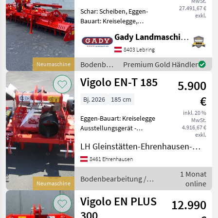
MwSt.
27.491,67 €
Schar: Scheiben, Eggen-
MARKTPLATZ
exkl.
Bauart: Kreiselegge,
Beleuchtung,
Marktplatz
Händlerangebote
Kleinanzeigen
Gady Landmaschinen GmbH
Klappvorrichtung
Ausstattung: + Packerwalze
8403 Lebring
323/470 + Einstufengetriebe
Bodenbearbeitung
Premium Gold Händler
Neumaschine
1000 U/min. +
/ Vigolo
Vigolo EN-T 185
Planierschiene + Bewe
5.900
€
Bj. 2026
185 cm
inkl. 20 %
Eggen-Bauart: Kreiselegge
MwSt.
Ausstellungsgerät -
4.916,67 €
exkl.
Neumaschine: VIGOLO -
LH Gleinstätten-Ehrenhausen-Wies reg. Gen.m.b.H. - Ehrenhausen
Kreiselegge mit 8 Rotoren,
16 Messer 90x12x280
8461 Ehrenhausen
Planierschild, gefederte
1 Monat
Seitenbleche, Stabwalze
Bodenbearbeitung /
online
Neumaschine
Vigolo
Vigolo EN PLUS
12.990
300