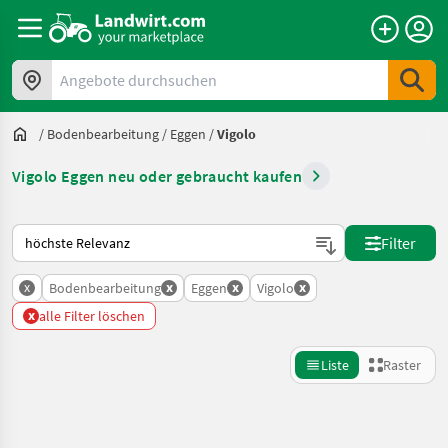
Angebote durchsuchen
/
Bodenbearbeitung
/
Eggen
/
Vigolo
Vigolo Eggen neu oder gebraucht kaufen
So wird auf Landwirt.com sortiert
Filter
x
x
x
x
Bodenbearbeitung
Eggen
Vigolo
x
alle Filter löschen
Liste
Raster