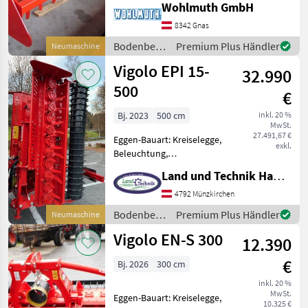
Wohlmuth GmbH
Zapfwellendurchtrieb
Leichtzügige Kreiselegge
8342 Gnas
Vigolo EN-S 300 für
Bodenbearbeitung
Premium Plus Händler
Neumaschine
Traktoren bis ca. 140 PS, Pac
/ Vigolo
Vigolo EPI 15-
32.990
500
€
Bj. 2023
500 cm
inkl. 20 %
MwSt.
27.491,67 €
Eggen-Bauart: Kreiselegge,
exkl.
Beleuchtung,
Klappvorrichtung,
Land und Technik HandelsgesmbH
Zapfwellendurchtrieb 120-
200PS Kraftbedarf, 22
4792 Münzkirchen
Rotoren, 320mm
Bodenbearbeitung
Premium Plus Händler
Neumaschine
Zinkenlänge, Packerwalze
/ Vigolo
Vigolo EN-S 300
470mm dm, hydr. Tiefen
12.390
€
Bj. 2026
300 cm
inkl. 20 %
MwSt.
Eggen-Bauart: Kreiselegge,
10.325 €