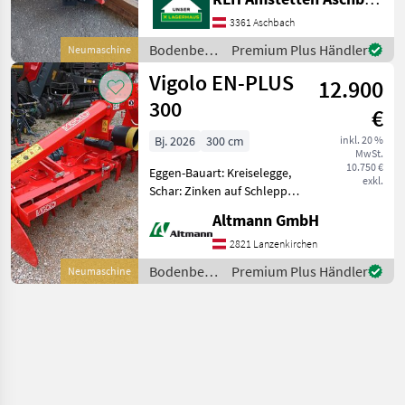
Beleuchtung Planierschiene
Hydr.
3361 Aschbach
Transportverriegelung
Bodenbearbeitung
Premium Plus Händler
Neumaschine
Packerwalze
/ Vigolo
Vigolo EN-PLUS
Bodenbearbeitung Eggen
12.900
300
€
Bj. 2026
300 cm
inkl. 20 %
MwSt.
10.750 €
Eggen-Bauart: Kreiselegge,
exkl.
Schar: Zinken auf Schlepp,
Zapfwellendurchtrieb
Altmann GmbH
Vigolo Kreiselegge EN-PLUS
300 Turm Kat II, mit
2821 Lanzenkirchen
beidseitigen Streben 1
Bodenbearbeitung
Premium Plus Händler
Neumaschine
Ganggetriebe A8 540
/ Vigolo