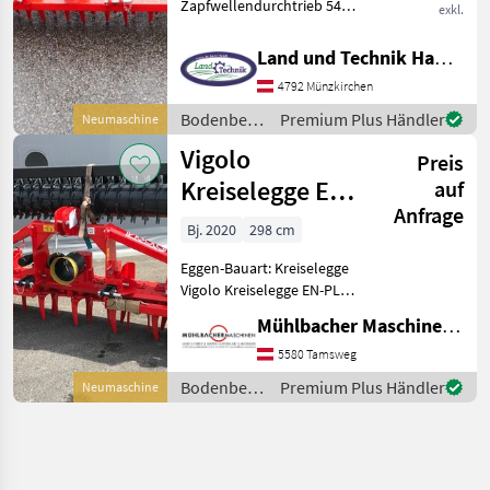
Zapfwellendurchtrieb 540
exkl.
U/min Getriebe, Durchtrieb,
70-140PS Leistungsbedarf,
Land und Technik HandelsgesmbH
höhenverstellbare
4792 Münzkirchen
Seitenblech, gebogene
Seitenstreben, Packe
Bodenbearbeitung
Premium Plus Händler
Neumaschine
/ Vigolo
Vigolo
Preis
Kreiselegge EN-
auf
Anfrage
PLUS 300
Bj. 2020
298 cm
Packerwalze
Eggen-Bauart: Kreiselegge
Vigolo Kreiselegge EN-PLUS
300 Packerwalze -
Mühlbacher Maschinen GmbH
Einstufengetriebe für
Zapfwellendrehzahl 540
5580 Tamsweg
U/min - Getriebekörper mit
Bodenbearbeitung
Premium Plus Händler
Neumaschine
einsatzgehärtete
/ Vigolo