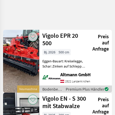
Vigolo EPR 20
Preis
500
auf
Anfrage
Bj. 2026
500 cm
Eggen-Bauart: Kreiselegge,
Schar: Zinken auf Schlepp,
Klappvorrichtung,
Altmann GmbH
Nachlaufeinrichtung,
Beleuchtung VIGOLO
2821 Lanzenkirchen
Kreiselegge EPR 20 500
Bodenbearbeitung
Premium Plus Händler
Neumaschine
klappbar Turm Kat II, 1-
/ Vigolo
Vigolo EN - S 300
Ganggetri
Preis
mit Stabwalze
auf
Anfrage