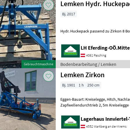
Lemken Hydr. Huckepa
Bj. 2017
Hydr. 
LH Eferding-OÖ.Mitte
4061 Pasching
Bodenbearbeitung / Lemken
Gebrauchtmaschine
Lemken Zirkon
Bj. 1901
1 h
250 cm
Eggen-Bauart: Kreiselegge, Hitch, Nachla
Zapfwellendurchtrieb 2, 5m Kreiselegge - Zahnpackerwalze -
Huckepack Aufnahme - Zapfwel
Lagerhaus Innviertel
4552 Wartberg an der Krems