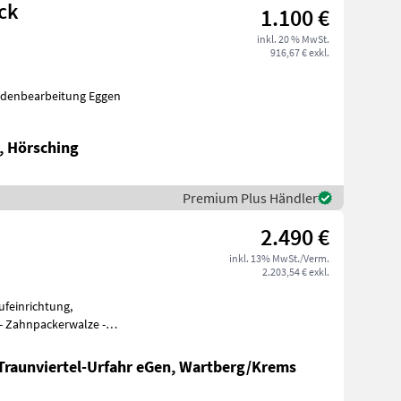
ck
1.100 €
inkl. 20 % MwSt.
916,67 € exkl.
Huckepack passend zu Zirkon 8 Bodenbearbeitung Eggen
, Hörsching
Premium Plus Händler
2.490 €
inkl. 13% MwSt./Verm.
2.203,54 € exkl.
ufeinrichtung,
lendurchtrieb Boden
-Traunviertel-Urfahr eGen, Wartberg/Krems