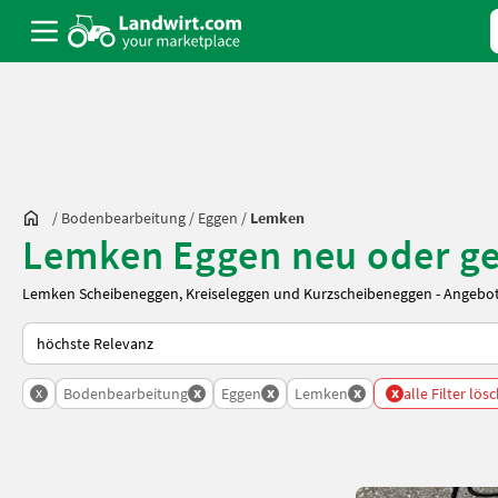
/
Bodenbearbeitung
/
Eggen
/
Lemken
Lemken Eggen neu oder g
Lemken Scheibeneggen, Kreiseleggen und Kurzscheibeneggen - Angebote
So wird auf Landwirt.com sortiert
x
x
x
x
x
Bodenbearbeitung
Eggen
Lemken
alle Filter lös