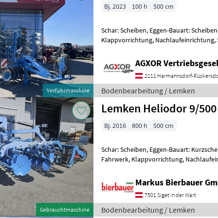
Bj. 2023
100 h
500 cm
Schar: Scheiben, Eggen-Bauart: Scheibe
Klappvorrichtung, Nachlaufeinrichtung,
Kurzscheibenegge - mit 5, 0m Arbeits
AGXOR Vertriebsgesel
2111 Harmannsdorf-Rückersdo
Bodenbearbeitung / Lemken
Vorführmaschine
Lemken Heliodor 9/500
Bj. 2016
800 h
500 cm
Schar: Scheiben, Eggen-Bauart: Kurzsch
Fahrwerk, Klappvorrichtung, Nachlaufei
Hydr. C
Markus Bierbauer G
7501 Siget in der Wart
Bodenbearbeitung / Lemken
Gebrauchtmaschine