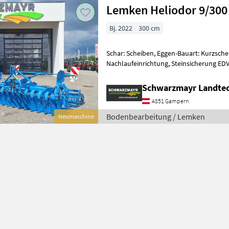
Lemken Heliodor 9/300
Bj. 2022
300 cm
Schar: Scheiben, Eggen-Bauart: Kurzsch
Nachlaufeinrichtung, Steinsicherung EDV: 71761 Kurzsch
mit 3, 0m Arbeitsbreite - mit 140x14
Schwarzmayr Landte
4851 Gampern
Bodenbearbeitung / Lemken
Neumaschine