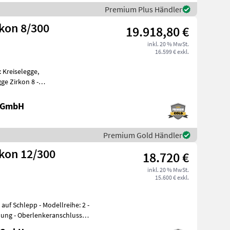
Premium Plus Händler
kon 8/300
19.918,80 €
inkl. 20 % MwSt.
16.599 € exkl.
 Kreiselegge,
ge Zirkon 8 -
chlaufwalze -Messerz
e GmbH
Premium Gold Händler
kon 12/300
18.720 €
inkl. 20 % MwSt.
15.600 € exkl.
auf Schlepp - Modellreihe: 2 -
lung - Oberlenkeranschluss