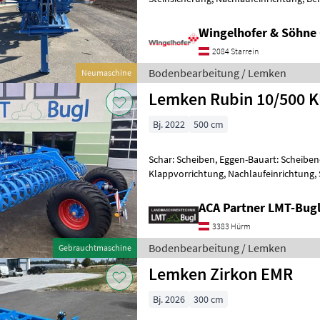
Scheibenegge Rubin 10 TF 500 - Modellre
Wingelhofer & Söhn
2084 Starrein
Bodenbearbeitung / Lemken
Neumaschine
Lemken Rubin 10/500 
Bj. 2022
500 cm
Schar: Scheiben, Eggen-Bauart: Scheibe
Klappvorrichtung, Nachlaufeinrichtung,
10/500 KUA * Transport-Aufsattelein
ACA Partner LMT-Bug
3383 Hürm
Bodenbearbeitung / Lemken
Gebrauchtmaschine
Lemken Zirkon EMR
Bj. 2026
300 cm