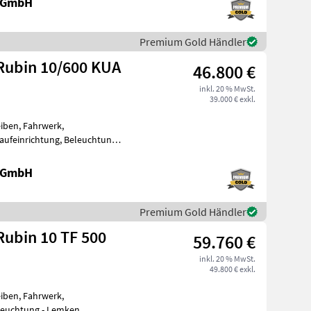
e GmbH
Premium Gold Händler
Rubin 10/600 KUA
46.800 €
inkl. 20 % MwSt.
39.000 € exkl.
iben, Fahrwerk,
aufeinrichtung, Beleuchtung -
 - Nachlau
e GmbH
Premium Gold Händler
ubin 10 TF 500
59.760 €
inkl. 20 % MwSt.
49.800 € exkl.
iben, Fahrwerk,
eleuchtung - Lemken