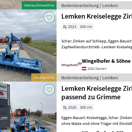
Bodenbearbeitung / Lemken
Gebrauchtmaschine
Lemken Kreiselegge Zir
Bj. 2023
300 cm
Schar: Zinken auf Schlepp, Eggen-Bauart:
Zapfwellendurchtrieb -Lemken Kreiseleg
Zahnpackerwalze 550 - Abstreifer für Na
Wingelhofer & Söhn
2084 Starrein
Bodenbearbeitung / Lemken
Neumaschine
Lemken Kreiselegge Zir
passend zu Grimme
Bj. 2026
300 cm
Eggen-Bauart: Kreiselegge, Schar: Zinken 
ohne Walze und ohne Träger mit Einstel
Kat.3 - Unterlenkeranschlu