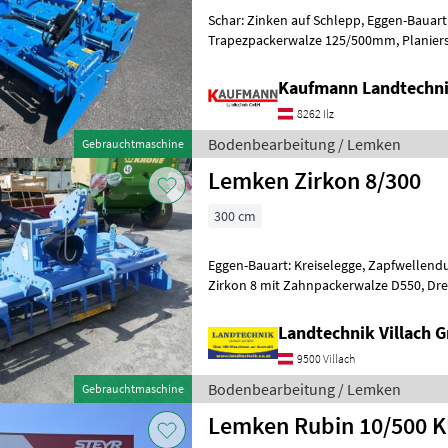
Schar: Zinken auf Schlepp, Eggen-Bauart
Trapezpackerwalze 125/500mm, Planierschild mit hyd. Einstellung,
hyd. Tiefeneinstellung, Walterschei
Kaufmann Landtechn
8262 Ilz
Bodenbearbeitung / Lemken
Gebrauchtmaschine
Lemken Zirkon 8/300
300 cm
Eggen-Bauart: Kreiselegge, Zapfwellend
Zirkon 8 mit Zahnpackerwalze D550, Dreipunkt Turm schwere
Ausführung, Unterlenker KAT 2, Pl
Landtechnik Villach
9500 Villach
Bodenbearbeitung / Lemken
Gebrauchtmaschine
Lemken Rubin 10/500 