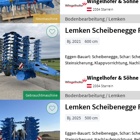
Wingelhofer & Söhn
2084 Starrein
Bodenbearbeitung / Lemken
Neumaschine
Lemken Scheibenegge 
Bj. 2021
600 cm
Eggen-Bauart: Scheibenegge, Schar: Sche
Steinsicherung, Klappvorrichtung, Nachl
Lemken Scheibenegge Rubin 10/600 KUA
Wingelhofer & Söhn
2084 Starrein
Bodenbearbeitung / Lemken
Gebrauchtmaschine
Lemken Scheibenegge R
Bj. 2025
500 cm
Eggen-Bauart: Scheibenegge, Schar: Sche
Steinsicherung, Nachlaufeinrichtung, B