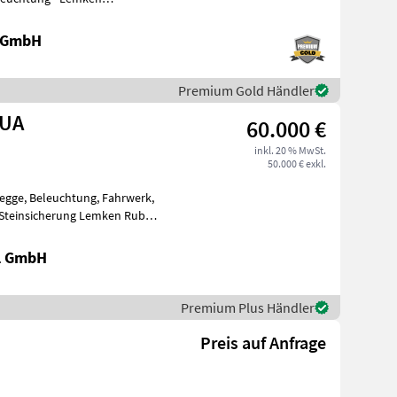
ihe: 2 - EU Type
e GmbH
Premium Gold Händler
KUA
60.000 €
inkl. 20 % MwSt.
50.000 € exkl.
negge, Beleuchtung, Fahrwerk,
 Steinsicherung Lemken Rubin
l GmbH
Premium Plus Händler
Preis auf Anfrage