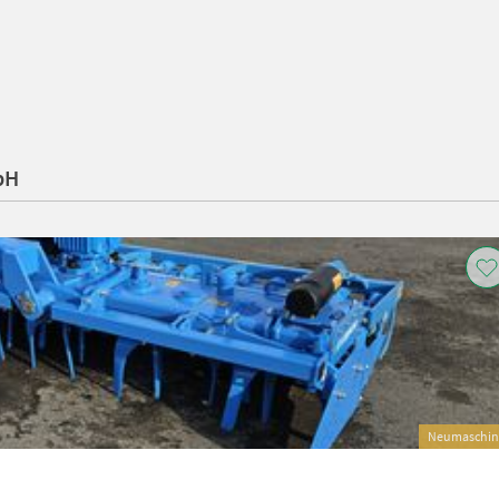
bH
Neumaschin