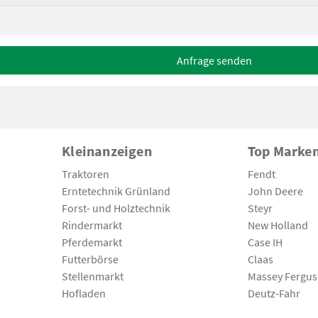
Anfrage senden
Kleinanzeigen
Top Marke
Traktoren
Fendt
Erntetechnik Grünland
John Deere
Forst- und Holztechnik
Steyr
Rindermarkt
New Holland
Pferdemarkt
Case IH
Futterbörse
Claas
Stellenmarkt
Massey Fergu
Hofladen
Deutz-Fahr