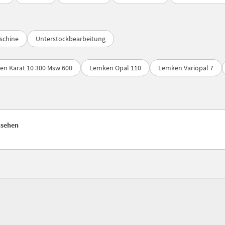
schine
Unterstockbearbeitung
n Karat 10 300 Msw 600
Lemken Opal 110
Lemken Variopal 7
nsehen