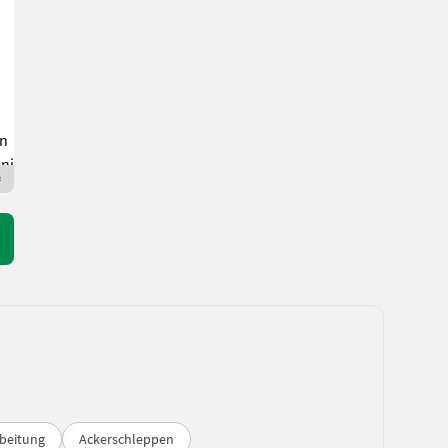
Preis auf Anfrage
Bj. 2023
300 cm
Kaufmann Landtechnik GmbH
8262 Steiermark
Premium Plus Händler
beitung
Ackerschleppen