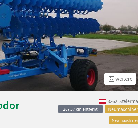
weitere
8262
Steierma
odor
Neumaschine
267.87 km entfernt
Neumaschine