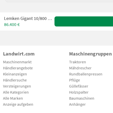
Lemken Gigant 10/800 Heliodor
86.400 €
Landwirt.com
Maschinengruppen
Maschinenmarkt
Traktoren
Händlerangebote
Mähdrescher
Kleinanzeigen
Rundballenpressen
Händlersuche
Pflüge
Versteigerungen
Güllefässer
Alle Kategorien
Holzspalter
Alle Marken
Baumaschinen
Anzeige aufgeben
Anhänger