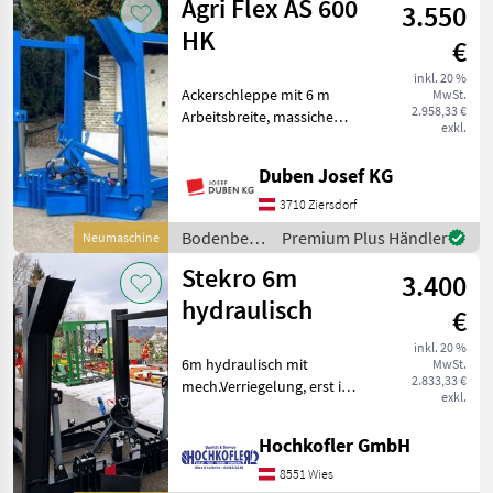
Agri Flex AS 600
3.550
HK
€
inkl. 20 %
Ackerschleppe mit 6 m
MwSt.
2.958,33 €
Arbeitsbreite, massiche
exkl.
Ausführung,
Dreipunktanbau KAT II/III,
Duben Josef KG
hydraulische Klappung mit
zwei Zylindern und
3710 Ziersdorf
Transportverriegelung.
Bodenbearbeitung
Premium Plus Händler
Neumaschine
Unser Ver
/ Agri Flex
Stekro 6m
3.400
hydraulisch
€
inkl. 20 %
6m hydraulisch mit
MwSt.
2.833,33 €
mech.Verriegelung, erst im
exkl.
Zulauf! Bodenbearbeitung
Ackerschleppen
Hochkofler GmbH
8551 Wies