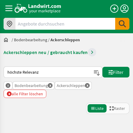
Angebote durchsuchen
/
Bodenbearbeitung
/
Ackerschleppen
Ackerschleppen neu / gebraucht kaufen
So wird auf Landwirt.com sortiert
Filter
x
x
x
Bodenbearbeitung
Ackerschleppen
x
alle Filter löschen
Liste
Raster