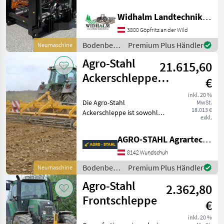
Ackerschleppen
Widhalm Landtechnik GmbH
Agro-Stahl
2
3800 Göpfritz an der Wild
Agri Flex
1
Bodenbearbeitung
Premium Plus Händler
Neumaschine
/ Stekro
Agro-Stahl
21.615,60
MARKTPLATZ
Ackerschleppe
€
Marktplatz
Händlerangebote
Kleinanzeigen
5m/ 6m/ 7m
inkl. 20 %
Die Agro-Stahl
MwSt.
18.013 €
Ackerschleppe ist sowohl
exkl.
auf schweren als auch auf
leichten Böden eine wahre
AGRO-STAHL Agrartechnik und Stahlbau GmbH
Bereicherung für jeden
Landwirt. Nicht nur 2
8142 Wundschuh
hintereinander
Bodenbearbeitung
Premium Plus Händler
Neumaschine
angeordnete P
/ Agro-
Agro-Stahl
2.362,80
Stahl
Frontschleppe
€
inkl. 20 %