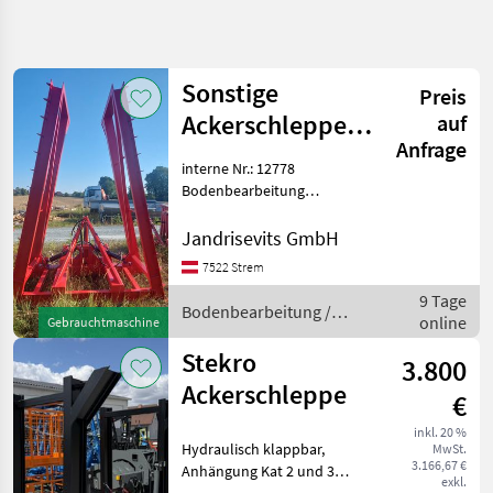
Suche
verfeinern
Sonstige
Preis
Kategorie
Land
Filter
3
Ackerschleppe
auf
Anfrage
8,50 Meter
19
interne Nr.: 12778
AKTUELLER
Zurücksetzen
Ergebnisse
PFAD
Bodenbearbeitung
anzeigen
Ackerschleppen
Landtechnik
Jandrisevits GmbH
Bodenbearbeitung
7522 Strem
Ackerschleppen
9 Tage
Bodenbearbeitung /
online
Gebrauchtmaschine
KATEGORIE
Sonstige
WÄHLEN
Stekro
3.800
Ackerschleppe
Sonstige
8
€
inkl. 20 %
NOPO
4
Hydraulisch klappbar,
MwSt.
3.166,67 €
Anhängung Kat 2 und 3
exkl.
Stekro
4
Bodenbearbeitung