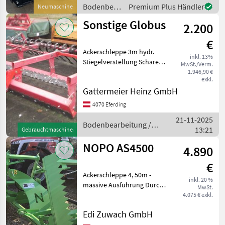
Bodenbearbeitung
Premium Plus Händler
Neumaschine
/ Stekro
Sonstige Globus
2.200
€
Ackerschleppe 3m hydr.
inkl. 13%
Stiegelverstellung Scharen
MwSt./Verm.
wechselbar 1. Balken im
1.946,90 €
exkl.
Winkel verstellbar
Gattermeier Heinz GmbH
Bodenbearbeitung
Ackerschleppen
4070 Eferding
21-11-2025
Bodenbearbeitung /
13:21
Gebrauchtmaschine
Sonstige
NOPO AS4500
4.890
€
Ackerschleppe 4, 50m -
inkl. 20 %
massive Ausführung Durch
MwSt.
die patentierte Bauweise ist
4.075 € exkl.
wenig Kraftbedarf beim
Edi Zuwach GmbH
Traktor nötig - kann bereits