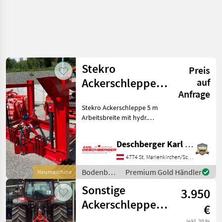
Stekro
Preis
Ackerschleppe 5
auf
Anfrage
m klappbar
Stekro Ackerschleppe 5 m
Arbeitsbreite mit hydr.
Klappung (2 Zylinder) und
mech.
Deschberger Karl Landtechnik GesmbH & Co KG
Sicherheitsverriegelung;
Gewicht: ca. 800 kg - Ihr
4774 St. Marienkirchen/Schärding
Ansprechpartner - Hr.
Bodenbearbeitung
Premium Gold Händler
Neumaschine
Eichberger
/ Stekro
Sonstige
3.950
Ackerschleppe 6
€
Meter
inkl. 20 %