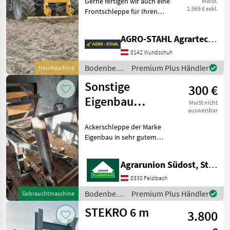
Gerne fertigen wir auch eine
MwSt.
1.969 € exkl.
Frontschleppe für Ihren
Betrieb an, wobei
Kundenwünsche oberste
AGRO-STAHL Agrartechnik und Stahlbau GmbH
Priorität besitzen. •
Arbeitsbreite von 2, 5 m bis
8142 Wundschuh
3 m erhältlich • c
Bodenbearbeitung
Premium Plus Händler
Neumaschine
/ Agro-
Sonstige
300 €
Stahl
Eigenbau
MwSt nicht
ausweisbar
Ackerschleppe
Ackerschleppe der Marke
Eigenbau in sehr gutem
Zustand steht zum
Verkauf!! 3m Arbeitsbreite
Agrarunion Südost, Standort Gniebing
hydraulische Klappung
(doppelwirkender Zylinder)
8330 Feldbach
Doppelstahlträger f
Bodenbearbeitung
Premium Plus Händler
Gebrauchtmaschine
/ Sonstige
STEKRO 6 m
3.800