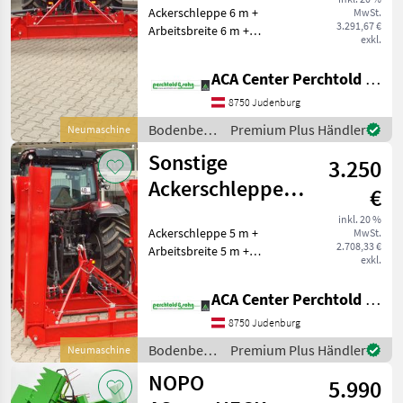
Ackerschleppe 6 m +
MwSt.
3.291,67 €
Arbeitsbreite 6 m +
exkl.
hydraulische Klappung mit
2 doppelwirkenden
ACA Center Perchtold - Perchtold & Sohn GmbH
Zylinder + mechanische
Transportsicherung +
8750 Judenburg
Planierkeil
Bodenbearbeitung
Premium Plus Händler
Neumaschine
Bodenbearbeitung Acke
/ Sonstige
Sonstige
3.250
Ackerschleppe 5
€
Meter
inkl. 20 %
Ackerschleppe 5 m +
MwSt.
2.708,33 €
Arbeitsbreite 5 m +
exkl.
hydraulische Klappung mit
2 doppelwirkenden
ACA Center Perchtold - Perchtold & Sohn GmbH
Zylinder + mechanische
Transportsicherung +
8750 Judenburg
Planierkeil
Bodenbearbeitung
Premium Plus Händler
Neumaschine
Bodenbearbeitung Acke
/ Sonstige
NOPO
5.990