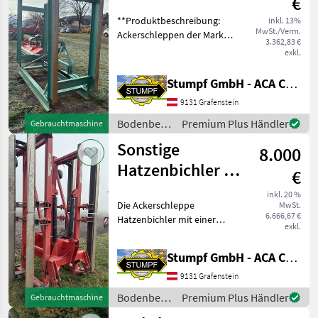
€
**Produktbeschreibung:
inkl. 13%
MwSt./Verm.
Ackerschleppen der Marke
3.362,83 €
Stekro** Die
exkl.
Ackerschleppen der
renommierten Marke
Stumpf GmbH - ACA Center Stumpf
Stekro stehen für Qualität
9131 Grafenstein
und Zuverlässigkeit in der
landwirts
Bodenbearbeitung
Premium Plus Händler
Gebrauchtmaschine
/ Stekro
Sonstige
8.000
Hatzenbichler 6
€
m
inkl. 20 %
Die Ackerschleppe
MwSt.
6.666,67 €
Hatzenbichler mit einer
exkl.
Arbeitsbreite von 6 Metern
ist ein zuverlässiges und
Stumpf GmbH - ACA Center Stumpf
vielseitiges Gerät der Marke
Sonstige, das sich ideal für
9131 Grafenstein
landwirtscha
Bodenbearbeitung
Premium Plus Händler
Gebrauchtmaschine
/ Sonstige