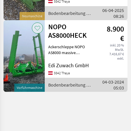
mit einem 100 PS Traktor
3842 Thaya
gezogen we
06-04-2025
Bodenbearbeitung /
08:26
Neumaschine
NOPO
NOPO
8.900
AS8000HECK
€
inkl. 20 %
Ackerschleppe NOPO
MwSt.
AS8000 massive
7.416,67 €
Ausführung, patentierte
exkl.
Bauweise mit schrägen
Edi Zuwach GmbH
Schildern als Schutz vor
3842 Thaya
übermäßiger
04-03-2024
Materialabtragung und
Bodenbearbeitung /
05:03
stopfen. Feldprobe mög
Vorführmaschine
NOPO