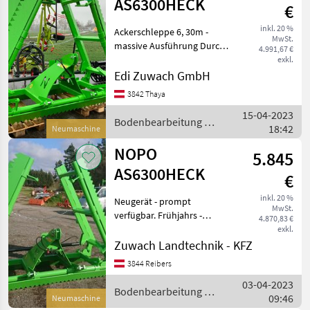
AS6300HECK
€
inkl. 20 %
Ackerschleppe 6, 30m -
MwSt.
massive Ausführung Durch
4.991,67 €
die patentierte Bauweise ist
exkl.
wenig Kraftbedarf beim
Edi Zuwach GmbH
Traktor nötig - kann bereits
3842 Thaya
mit einem 100 PS Traktor
15-04-2023
gezogen we
Bodenbearbeitung /
18:42
Neumaschine
NOPO
NOPO
5.845
AS6300HECK
€
inkl. 20 %
Neugerät - prompt
MwSt.
verfügbar. Frühjahrs -
4.870,83 €
AKTION - AKTION
exkl.
Ackerschleppe mit 6, 30m
Zuwach Landtechnik - KFZ
Arbeitsbreite - massive
3844 Reibers
Ausführung hydraulisch
03-04-2023
klappbar, Frontschiene
Bodenbearbeitung /
09:46
verstell
Neumaschine
NOPO