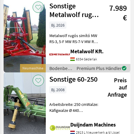
Sonstige
7.989
Metalwolf rugós
€
simító
Bj. 2026
Metalwolf rugós simító MW
RS-3, 5-F MW RS-7-V MW RS-
9-V Szállítás módja:
Metalwolf Kft.
függesztett, vontatott
Munkaszélessége [m]: 3, 5 7
6334 Géderlak
9 Szállítási szélessége [m]:
Bodenbearbeitung
Premium Plus Händler
Neumaschine
3, 5 2, 6
/ Sonstige
Sonstige 60-250
Preis
auf
Bj. 2008
Anfrage
Arbeitsbreite: 250 cmWalze:
Käfigwalze Ø 440
mmArbeitstiefe: Bis ca. 26–
28 cm, abhängig vom
Duijndam Machines
Modell und der Einstellung
2913 L Nieuwerkerk a/d IJssel