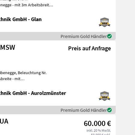
hnik GmbH - Glan
Premium Gold Händler
U MSW
Preis auf Anfrage
eibenegge, Beleuchtung Nr.
cm Ra
hnik GmbH - Aurolzmünster
Premium Gold Händler
KUA
60.000 €
inkl. 20 % MwSt.
50.000 € exkl.