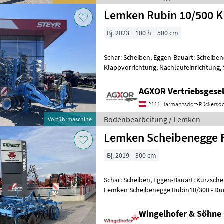
Lemken Rubin 10/500 
Bj. 2023
100 h
500 cm
Schar: Scheiben, Eggen-Bauart: Scheibe
Klappvorrichtung, Nachlaufeinrichtung,
Kurzscheibenegge - mit 5, 0m Arbeits
AGXOR Vertriebsgesel
2111 Harmannsdorf-Rückersdo
Bodenbearbeitung / Lemken
Vorführmaschine
Lemken Scheibenegge R
Bj. 2019
300 cm
Schar: Scheiben, Eggen-Bauart: Kurzsch
Lemken Scheibenegge Rubin10/300 - Du
Messerwalze - Seitenbegrenzung Sechsc
Wingelhofer & Söhn