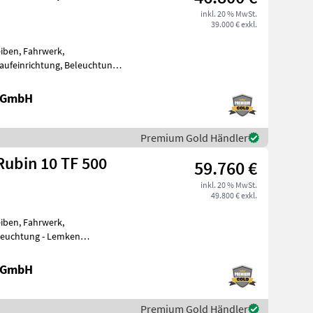
inkl. 20 % MwSt.
39.000 € exkl.
iben, Fahrwerk,
aufeinrichtung, Beleuchtung -
 - Nachlau
e GmbH
Premium Gold Händler
ubin 10 TF 500
59.760 €
inkl. 20 % MwSt.
49.800 € exkl.
iben, Fahrwerk,
eleuchtung - Lemken
ihe: 2 - EU Type
e GmbH
Premium Gold Händler