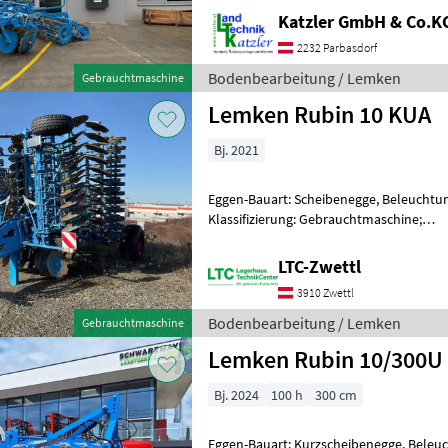
Katzler GmbH & Co.K
2232 Parbasdorf
Bodenbearbeitung / Lemken
Gebrauchtmaschine
Lemken Rubin 10 KUA
Bj. 2021
Eggen-Bauart: Scheibenegge, Beleuchtun
Klassifizierung: Gebrauchtmaschine;
Seriennummer/Fahrgestellnummer: 487007
Scheibendurchmess
LTC-Zwettl
3910 Zwettl
Bodenbearbeitung / Lemken
Gebrauchtmaschine
Lemken Rubin 10/300
Bj. 2024
100 h
300 cm
Eggen-Bauart: Kurzscheibenegge, Beleuc