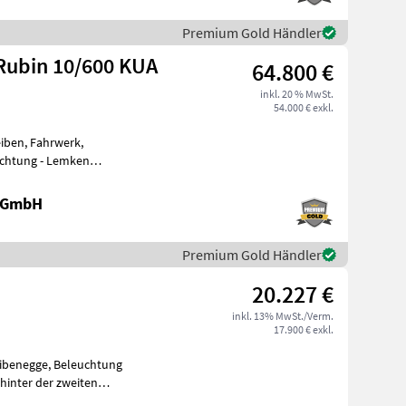
Premium Gold Händler
Rubin 10/600 KUA
64.800 €
inkl. 20 % MwSt.
54.000 € exkl.
iben, Fahrwerk,
uchtung - Lemken
eleinrichtung: Trans
e GmbH
Premium Gold Händler
20.227 €
inkl. 13% MwSt./Verm.
17.900 € exkl.
eibenegge, Beleuchtung
 hinter der zweiten
are äußer