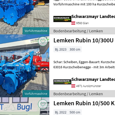
Vorführmaschine mit 100 ha Kurzscheibenegge - mit 3m Arbeitsbreite -
mit Unterlenkeranschluss KAT 3 L2
Schwarzmayr Landtec
9560 Glan
Bodenbearbeitung / Lemken
Vorführmaschine
Lemken Rubin 10/300
Bj. 2023
300 cm
Schar: Scheiben, Eggen-Bauart: Kurzsch
63016 Kurzscheibenegge - mit 3m Arbeitsbreite - mit
Unterlenkeranschluss KAT 3 L2 - mit 80 
Schwarzmayr Landtec
4971 Aurolzmünster
Bodenbearbeitung / Lemken
Vorführmaschine
Lemken Rubin 10/500 
Bj. 2022
500 cm