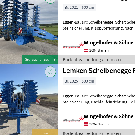
Bj. 2021
600 cm
Eggen-Bauart: Scheibenegge, Schar: Sche
Steinsicherung, Klappvorrichtung, Nachl
Lemken Scheibenegge Rubin 10/600 KUA
Wingelhofer & Söhn
2084 Starrein
Bodenbearbeitung / Lemken
Gebrauchtmaschine
Lemken Scheibenegge R
Bj. 2025
500 cm
Eggen-Bauart: Scheibenegge, Schar: Sche
Steinsicherung, Nachlaufeinrichtung, B
Scheibenegge Rubin 10 TF 500 - Modellre
Wingelhofer & Söhn
2084 Starrein
Bodenbearbeitung / Lemken
Neumaschine