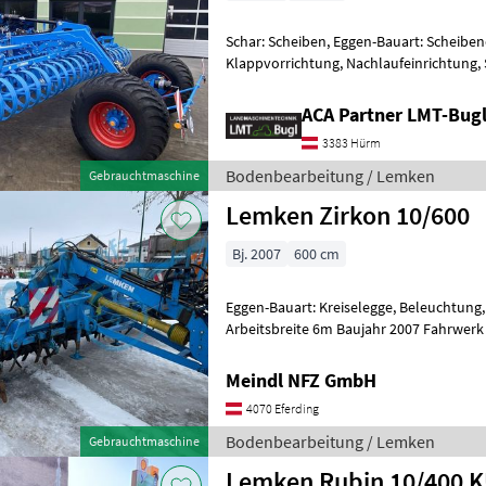
Schar: Scheiben, Eggen-Bauart: Scheibe
Klappvorrichtung, Nachlaufeinrichtung,
10/500 KUA * Transport-Aufsattelein
ACA Partner LMT-Bug
3383 Hürm
Bodenbearbeitung / Lemken
Gebrauchtmaschine
Lemken Zirkon 10/600
Bj. 2007
600 cm
Eggen-Bauart: Kreiselegge, Beleuchtung
Arbeitsbreite 6m Baujahr 2007 Fahrwerk
Bodenbearbeitung Eggen
Meindl NFZ GmbH
4070 Eferding
Bodenbearbeitung / Lemken
Gebrauchtmaschine
Lemken Rubin 10/400 