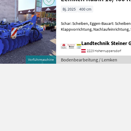
Bj. 2025
400 cm
Schar: Scheiben, Eggen-Bauart: Scheibe
Klappvorrichtung, Nachlaufeinrichtung,
10/400 Kurzscheibenegge, 4 Meter
Landtechnik Steiner
2223 Hohenruppersdorf
Bodenbearbeitung / Lemken
Vorführmaschine