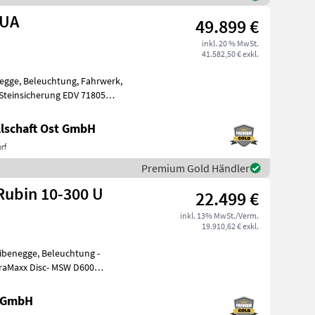
KUA
49.899 €
inkl. 20 % MwSt.
41.582,50 € exkl.
negge, Beleuchtung, Fahrwerk,
 Steinsicherung EDV 71805
lschaft Ost GmbH
rf
Premium Gold Händler
ubin 10-300 U
22.499 €
inkl. 13% MwSt./Verm.
19.910,62 € exkl.
eibenegge, Beleuchtung -
raMaxx Disc- MSW D600
heibe D
e GmbH