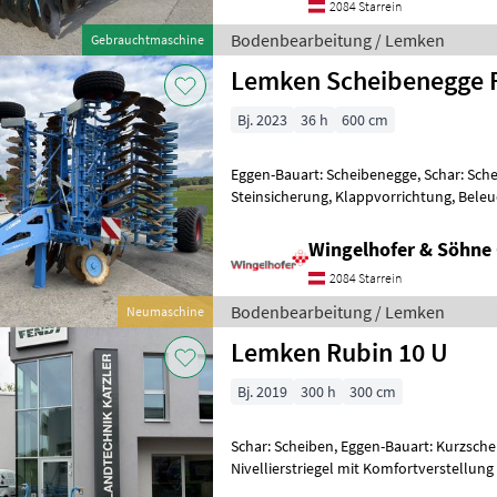
2084 Starrein
Bodenbearbeitung / Lemken
Gebrauchtmaschine
Lemken Scheibenegge 
Bj. 2023
36 h
600 cm
Eggen-Bauart: Scheibenegge, Schar: Sche
Steinsicherung, Klappvorrichtung, Bele
Scheibenegge Rubin 10/600 KUA - Aufsatt
Wingelhofer & Söhn
2084 Starrein
Bodenbearbeitung / Lemken
Neumaschine
Lemken Rubin 10 U
Bj. 2019
300 h
300 cm
Schar: Scheiben, Eggen-Bauart: Kurzsch
Nivellierstriegel mit Komfortverstellung
Scheibenreihe Mechanisch einschwenkb