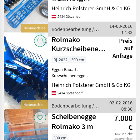
Nachlaufeinrichtung
Heinrich Polsterer GmbH & Co KG
Lemken
Bodenbearbeitung Eggen
2434 Götzendorf
Amazone
14-03-2016
Neumaschine
Bodenbearbeitung /
17:33
Rolmako
Pöttinger
Rolmako
Preis
Kurzscheibenegge
auf
Kuhn
Anfrage
3m U693 NEU
Bj. 2022
300 cm
Alle 51
anzeigen
Eggen-Bauart:
Kurzscheibenegge
MARKTPLATZ
Kurzscheibenegge -
Heinrich Polsterer GmbH & Co KG
Arbeitsbreite 3m -OFAS
Marktplatz
Händlerangebote
Kleinanzeigen
2434 Götzendorf
Scheiben -SKF Lager
(wartungsfrei) -Rohrwalze -
02-02-2016
Neumaschine
Bodenbearbeitung /
Striegel Bodenbearbeitung
08:30
Rolmako
Eggen
Scheibenegge
7.000
Rolmako 3 m
€
MwSt nicht
300 cm
ausweisbar