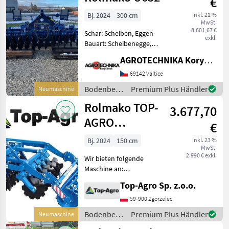
€
Bj. 2024
300 cm
inkl. 21 %
MwSt.
8.601,67 €
Schar: Scheiben, Eggen-
exkl.
Bauart: Scheibenegge,
Beleuchtung, Hitch,
AGROTECHNIKA Koryčánek s.r.o.
Steinsicherung -
Anbaugerät - AB 3, 0 m -
69142 Valtice
wartungsfreie Lager - OFAS-
Bodenbearbeitung
Premium Plus Händler
Neumaschine
Scheiben (560 mm) - hydr.
/ Rolmako
Rolmako TOP-
V-Ring
3.677,70
AGRO
€
Kurzscheibenegge
Bj. 2024
150 cm
inkl. 23 %
MwSt.
U645 ab 1,25m
2.990 € exkl.
Wir bieten folgende
bis 2,0m
Maschine an:
Kurzscheibenegge U645 ab
Top-Agro Sp. z.o.o.
1, 25m bis 2, 0m Preise für
Standardausstattung: 1,
59-900 Zgorzelec
25m - 2990 € netto 1, 50m -
Bodenbearbeitung
Premium Plus Händler
Neumaschine
3390 € netto 1, 75m -
/ Rolmako