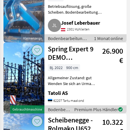
Betriebsauflösung, große
Scheiben. Bodenbearbeitung
Eggen
Josef Leberbauer
2301 Mühlleiten
Bodenbearbeitung /
1 Monat online
Kleinanzeige
Eggen
Spring Expert 9
26.900
DEMO
€
NUGARULL
Bj. 2022
900 cm
PÕLLUÄKE
Allgemeiner Zustand: gut
ROLMAKO S
Wenden Sie sich an Urmas
Oja, um weitere
Tatoli AS
Informationen zu erhalten.
Bodenbearbeitung Eggen
62207 Tartu maakond
Bodenbearbeitung
Premium Plus Händler
Gebrauchtmaschine
/ Rolmako
Scheibenegge -
10.322
Rolmako U652