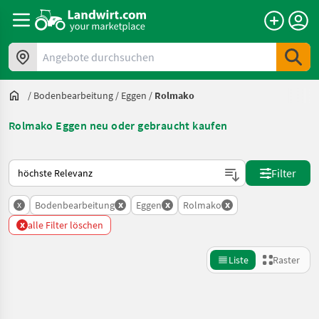
Angebote durchsuchen
/
Bodenbearbeitung
/
Eggen
/
Rolmako
Rolmako Eggen neu oder gebraucht kaufen
So wird auf Landwirt.com sortiert
Filter
x
x
x
x
Bodenbearbeitung
Eggen
Rolmako
x
alle Filter löschen
Liste
Raster