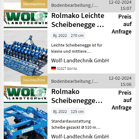
PREMIUM (Schmieren alle
12-02-2024
Neumaschine
Bodenbearbeitung /
150 ha bei Maschinen in der
15:07
Rolmako
Arbeitsbre
Rolmako Leichte
Preis
Scheibenegge U
auf
Anfrage
622 Ø 510mm |
Bj. 2022
270 cm
2,70m | 3,0
Leichte Scheibenegge ist für
kleine und mittlere
landwirtschaftliche Betriebe
Wolf-Landtechnik GmbH
vorgesehen, in denen
02827 Görlitz
Schlepper von kleinerer
Leistung zur Verfügung
12-02-2024
Neumaschine
Bodenbearbeitung /
stehen. Ein wichtig
15:06
Rolmako
Rolmako
Preis
Scheibenegge
auf
Anfrage
für Wein- und
Bj. 2022
125 cm
Gartenbau U 645
Standardausstattung
| 1,2
Scheibe gezackt Ø 510 mm,
Borstahl 45-48 HRC,
Wolf-Landtechnik GmbH