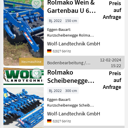
Rolmako Wein &
Preis
Gartenbau U 645
auf
Anfrage
- 1,5 m
Bj. 2022
150 cm
Eggen-Bauart:
Kurzscheibenegge Rolmako
Scheibenegge für den Wein
Wolf-Landtechnik GmbH
- und Gartenbau U 645 - 1, 5
02827 Görlitz
m Arbeitsbreite 1, 50 Meter
Scheibe gezackt Ø 560 mm,
12-02-2024
Neumaschine
Bodenbearbeitung /
Kegelrollenlager,
15:22
Rolmako
Rolmako
Preis
Scheibenegge
auf
Anfrage
U693 3m
Bj. 2022
300 cm
Eggen-Bauart:
Kurzscheibenegge Scheibe
gezackt Ø 510 mm, Borstahl
Wolf-Landtechnik GmbH
45-48 HRC,
02827 Görlitz
Kegelrollenlagerung ZVL