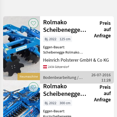
Suche
verfeinern
Rolmako
Preis
Kategorie
Land
Filter
4
Scheibenegge
auf
Anfrage
Weinbau U645
12
Bj. 2022
125 cm
AKTUELLER
Zurücksetzen
Ergebnisse
AKTIONSPREIS!!
PFAD
Eggen-Bauart:
anzeigen
Scheibenegge Rolmako
Landtechnik
U645 Scheibenegge
Heinrich Polsterer GmbH & Co KG
Bodenbearbeitung
AKTIONSPREIS!!! Besonders
2434 Götzendorf
gut für Weingärten und
Eggen
andere Obstplantagen
26-07-2016
Rolmako
Neumaschine
Bodenbearbeitung /
geeignet. Kompakt: leicht
11:28
Rolmako
und kurz, w
Rolmako
Preis
KATEGORIE
WÄHLEN
Scheibenegge
auf
Anfrage
schwer 3m U671
Rolmako
Bj. 2022
300 cm
NEU
Eggen-Bauart:
Maschio
Kurzscheibenegge,