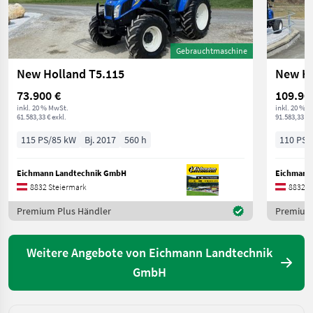
Gebrauchtmaschine
New Holland T5.115
New Ho
73.900 €
109.90
inkl. 20 % MwSt.
inkl. 20 % 
61.583,33 € exkl.
91.583,33 € 
115 PS/85 kW
Bj. 2017
560 h
110 PS/
Eichmann Landtechnik GmbH
Eichmann
8832 Steiermark
8832 S
Premium Plus Händler
Premium 
Weitere Angebote von Eichmann Landtechnik
GmbH