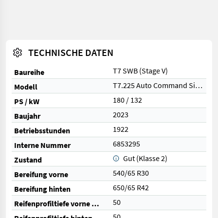
TECHNISCHE DATEN
T7 SWB (Stage V)
Baureihe
T7.225 Auto Command SideWinder II (Stage V)
Modell
180 / 132
PS / kW
2023
Baujahr
1922
Betriebsstunden
6853295
Interne Nummer
Gut (Klasse 2)
Zustand
540/65 R30
Bereifung vorne
650/65 R42
Bereifung hinten
50
Reifenprofiltiefe vorne (%)
50