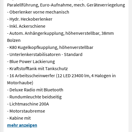
Paralellführung, Euro-Aufnahme, mech. Geräteverriegelung
- Oberlenker vorne mechanisch
- Hydr. Heckoberlenker
- Inkl. Ackerschiene
- Autom. Anhängerkupplung, höhenverstellbar, 38mm
Bolzen
- K80 Kugelkopfkupplung, höhenverstellbar
- Unterlenkerstabilisatoren - Standard
- Blue Power Lackierung
- Kraftstofftank mit Tankschutz
- 16 Arbeitsscheinwerfer (12 LED 23400 lm, 4 Halogen in
Motorhaube)
- Deluxe Radio mit Bluetooth
- Rundumleuchte beidseitig
- Lichtmaschine 200A
- Motorstaubremse
- Kabine mit
Sofort Verfügbar! New Holland T7.225 Auto Command. Wie vom Ku
mehr anzeigen