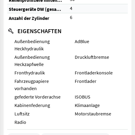
Reifenprofiltiefe hinten (%)
4
Steuergeräte DW (gesamt)
6
Anzahl der Zylinder
EIGENSCHAFTEN
Außenbedienung
AdBlue
Heckhydraulik
Außenbedienung
Druckluftbremse
Heckzapfwelle
Fronthydraulik
Frontladerkonsole
Fahrzeugpapiere
Frontlader
vorhanden
gefederte Vorderachse
ISOBUS
Kabinenfederung
Klimaanlage
Luftsitz
Motorstaubremse
Radio