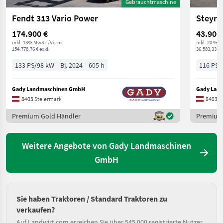
Gebrauchtmaschine
Fendt 313 Vario Power
Steyr P
174.900 €
43.900
inkl. 13% MwSt./Verm.
inkl. 20 % 
154.778,76 € exkl.
36.583,33 € 
133 PS/98 kW
Bj. 2024
605 h
116 PS/
Gady Landmaschinen GmbH
Gady Lan
8403 Steiermark
8403 S
Premium Gold Händler
Premium
Weitere Angebote von Gady Landmaschinen
GmbH
Sie haben Traktoren / Standard Traktoren zu
verkaufen?
Auf Landwirt.com erreichen Sie über 545.000 registrierte Nutzer.