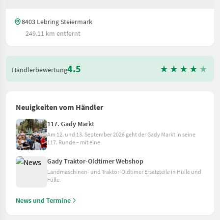
8403 Lebring Steiermark
249.11 km entfernt
4.5
Händlerbewertung
Neuigkeiten vom Händler
117. Gady Markt
Am 12. und 13. September 2026 geht der Gady Markt in seine
117. Runde – mit eine
Gady Traktor-Oldtimer Webshop
Landmaschinen- und Traktor-Oldtimer Ersatzteile in Hülle und
Fülle.
News und Termine