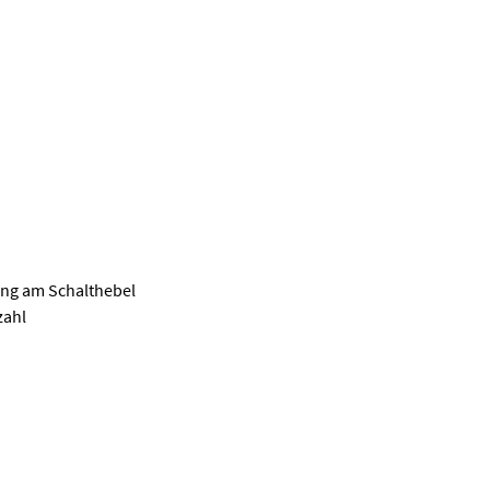
ng am Schalthebel
zahl