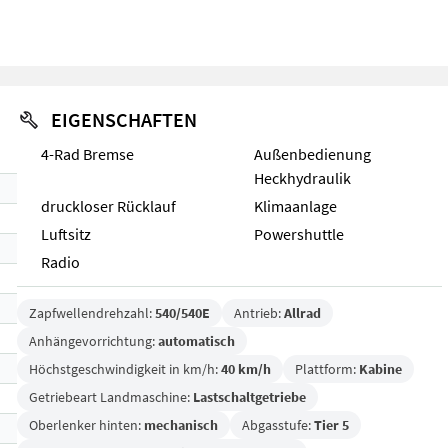
EIGENSCHAFTEN
4-Rad Bremse
Außenbedienung
Heckhydraulik
druckloser Rücklauf
Klimaanlage
Luftsitz
Powershuttle
Radio
Zapfwellendrehzahl:
540/540E
Antrieb:
Allrad
Anhängevorrichtung:
automatisch
Höchstgeschwindigkeit in km/h:
40 km/h
Plattform:
Kabine
Getriebeart Landmaschine:
Lastschaltgetriebe
Oberlenker hinten:
mechanisch
Abgasstufe:
Tier 5