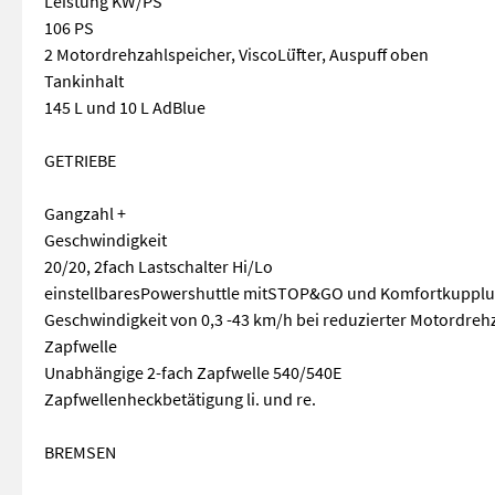
Leistung KW/PS
106 PS
2 Motordrehzahlspeicher, ViscoLü̈fter, Auspuff oben
Tankinhalt
145 L und 10 L AdBlue
GETRIEBE
Gangzahl +
Geschwindigkeit
20/20, 2fach Lastschalter Hi/Lo
einstellbaresPowershuttle mitSTOP&GO und Komfortkupplu
Geschwindigkeit von 0,3 -43 km/h bei reduzierter Motordreh
Zapfwelle
Unabhängige 2-fach Zapfwelle 540/540E
Zapfwellenheckbetätigung li. und re.
BREMSEN