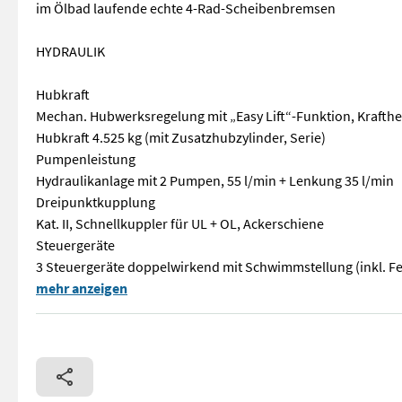
im Ölbad laufende echte 4-Rad-Scheibenbremsen
HYDRAULIK
Hubkraft
Mechan. Hubwerksregelung mit „Easy Lift“-Funktion, Krafth
Hubkraft 4.525 kg (mit Zusatzhubzylinder, Serie)
Pumpenleistung
Hydraulikanlage mit 2 Pumpen, 55 l/min + Lenkung 35 l/min
Dreipunktkupplung
Kat. II, Schnellkuppler für UL + OL, Ackerschiene
Steuergeräte
3 Steuergeräte doppelwirkend mit Schwimmstellung (inkl. Fes
MOTOR Motorbauart 4 Zylinder FARMotionDieselmotor Hubraum 
mehr anzeigen