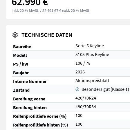
62.990 €
inkl. 20 % MwSt.
/ 52.491,67 € exkl. 20 % MwSt.
TECHNISCHE DATEN
Serie 5 Keyline
Baureihe
5105 Plus Keyline
Modell
106 / 78
PS / kW
2026
Baujahr
Aktionspreisblatt
Interne Nummer
Besonders gut (Klasse 1)
Zustand
420/70R24
Bereifung vorne
480/70R34
Bereifung hinten
100
Reifenprofiltiefe vorne (%)
100
Reifenprofiltiefe hinten (%)