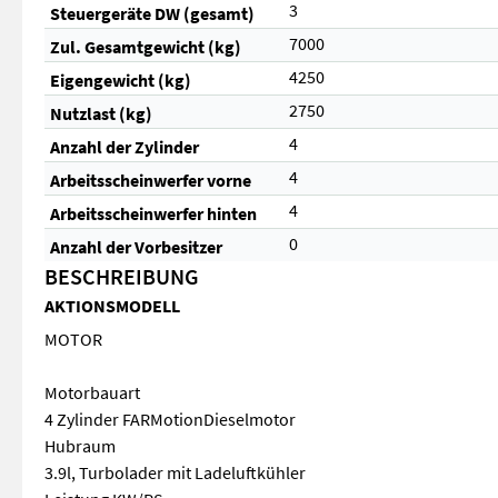
3
Steuergeräte DW (gesamt)
7000
Zul. Gesamtgewicht (kg)
4250
Eigengewicht (kg)
2750
Nutzlast (kg)
4
Anzahl der Zylinder
4
Arbeitsscheinwerfer vorne
4
Arbeitsscheinwerfer hinten
0
Anzahl der Vorbesitzer
BESCHREIBUNG
AKTIONSMODELL
MOTOR
Motorbauart
4 Zylinder FARMotionDieselmotor
Hubraum
3.9l, Turbolader mit Ladeluftkühler