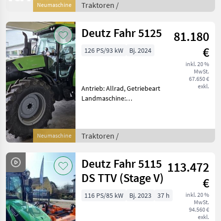
540/540E/1000/1000E,
Traktoren /
Neumaschine
Höchstgeschwindigkeit in
km/h: 50 km/h, Aufla
Deutz Fahr 5125
81.180
€
126 PS/93 kW
Bj. 2024
inkl. 20 %
MwSt.
67.650 €
exkl.
Antrieb: Allrad, Getriebeart
Landmaschine:
Lastschaltgetriebe,
Plattform: Kabine,
Zapfwellendrehzahl:
Traktoren /
Neumaschine
540/540E/1000/1000E,
Höchstgeschwindigkeit in
km/h: 40 km/h, Aufladu
Deutz Fahr 5115
113.472
DS TTV (Stage V)
€
116 PS/85 kW
Bj. 2023
37 h
inkl. 20 %
MwSt.
94.560 €
exkl.