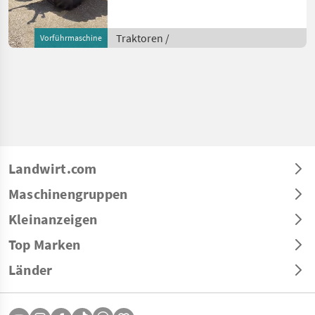
Getriebe, Plattform: Kabine,
Zapfwellendrehzahl:
540/750/1000,
Traktoren /
Vorführmaschine
Höchstgeschwindigkeit in
km/h: 50 km/h, Aufladung:
T
Landwirt.com
Maschinengruppen
Kleinanzeigen
Top Marken
Länder