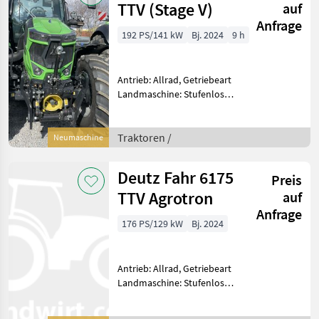
TTV (Stage V)
auf
Anfrage
192 PS/141 kW
Bj. 2024
9 h
Antrieb: Allrad, Getriebeart
Landmaschine: Stufenloses
Getriebe, Plattform: Kabine,
Zapfwellendrehzahl:
540E/1000/1000E,
Traktoren /
Neumaschine
Höchstgeschwindigkeit in
km/h: 50 km/h, Aufladung
Deutz Fahr 6175
Preis
TTV Agrotron
auf
Anfrage
176 PS/129 kW
Bj. 2024
Antrieb: Allrad, Getriebeart
Landmaschine: Stufenloses
Getriebe, Plattform: Kabine,
Zapfwellendrehzahl: