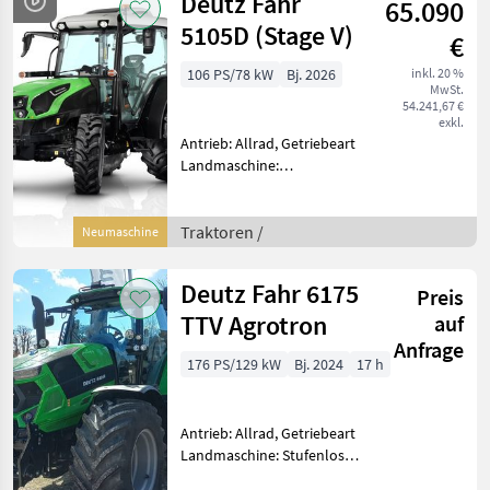
Deutz Fahr
65.090
km/h: 40 km/h, Aufladung:
Tu
5105D (Stage V)
€
106 PS/78 kW
Bj. 2026
inkl. 20 %
MwSt.
54.241,67 €
exkl.
Antrieb: Allrad, Getriebeart
Landmaschine:
Lastschaltgetriebe,
Plattform: Kabine,
Zapfwellendrehzahl:
Traktoren /
Neumaschine
540/540E/1000,
Höchstgeschwindigkeit in
Deutz Fahr 6175
Preis
km/h: 40 km/h, Aufladung:
Tu
TTV Agrotron
auf
Anfrage
176 PS/129 kW
Bj. 2024
17 h
Antrieb: Allrad, Getriebeart
Landmaschine: Stufenloses
Getriebe, Plattform: Kabine,