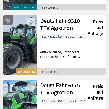
Zapfwellendrehzahl:
540/540E/1000/1000E,
Traktoren /
Vorführmaschine
Höchstgeschwindigkeit in
km/h: 50 km/h, Aufla
Deutz Fahr 9310
Preis
TTV Agrotron
auf
Anfrage
312 PS/229 kW
Bj. 2024
22 h
Antrieb: Allrad, Getriebeart
Landmaschine: Stufenloses
Getriebe, Plattform: Kabine,
Zapfwellendrehzahl:
540E/1000/1000E,
Traktoren /
Neumaschine
Höchstgeschwindigkeit in
km/h: 50 km/h, Aufladung
Deutz Fahr 6175
Preis
TTV Agrotron
auf
Anfrage
176 PS/129 kW
Bj. 2024
25 h