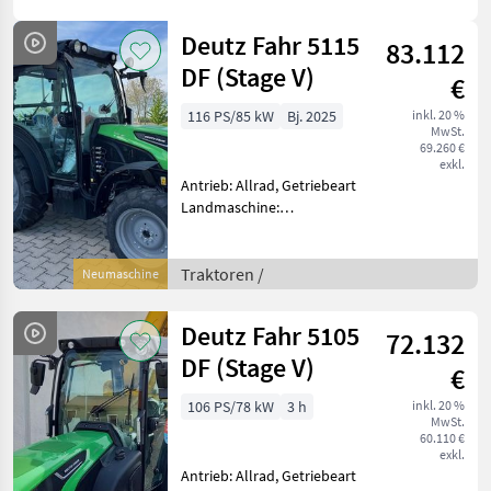
Deutz Fahr 5115
83.112
DF (Stage V)
€
116 PS/85 kW
Bj. 2025
inkl. 20 %
MwSt.
69.260 €
exkl.
Antrieb: Allrad, Getriebeart
Landmaschine:
Lastschaltgetriebe,
Plattform: Kabine,
Zapfwellendrehzahl:
Traktoren /
Neumaschine
540/540E/1000,
Höchstgeschwindigkeit in
Deutz Fahr 5105
72.132
km/h: 40 km/h, Aufladung:
Tu
DF (Stage V)
€
106 PS/78 kW
3 h
inkl. 20 %
MwSt.
60.110 €
exkl.
Antrieb: Allrad, Getriebeart