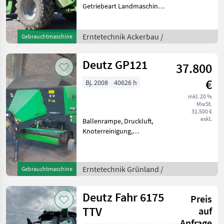
Getriebeart Landmaschine:
Hydrostatgetriebe,
Bordcomputer, Kabine,
Klimaanlage, Strohhäcksler,
Erntetechnik Ackerbau /
Gebrauchtmaschine
Schneidwerk Mähdrescher
DEUTZ-FAHR Topliner 4075
Deutz GP121
37.800
€
Bj. 2008
40626 h
inkl. 20 %
MwSt.
31.500 €
exkl.
Ballenrampe, Druckluft,
Knoterreinigung,
Rollenniederhalter,
Schneidwerk, Tandemachse
autom. Zentralschmierung
Erntetechnik Grünland /
Gebrauchtmaschine
XXL Tandemachse
nachlaufgelenkt
Druckluftbremse Bereifun
Deutz Fahr 6175
Preis
TTV
auf
Anfrage