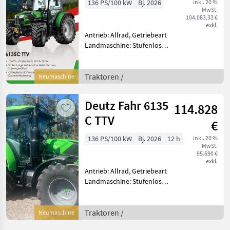
136 PS/100 kW
Bj. 2026
inkl. 20 %
MwSt.
104.083,33 €
exkl.
Antrieb: Allrad, Getriebeart
Landmaschine: Stufenloses
Getriebe, Plattform: Kabine,
Zapfwellendrehzahl:
540/540E/1000,
Traktoren /
Neumaschine
Höchstgeschwindigkeit in
km/h: 50 km/h, Aufladung:
Deutz Fahr 6135
114.828
C TTV
€
136 PS/100 kW
Bj. 2026
12 h
inkl. 20 %
MwSt.
95.690 €
exkl.
Antrieb: Allrad, Getriebeart
Landmaschine: Stufenloses
Getriebe, Plattform: Kabine,
Zapfwellendrehzahl:
540/540E/1000,
Traktoren /
Neumaschine
Höchstgeschwindigkeit in