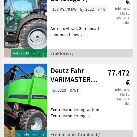
€
106 PS/78 kW
Bj. 2022
74 h
inkl. 20 %
MwSt.
65.570 €
exkl.
Antrieb: Allrad, Getriebeart
Landmaschine:
Lastschaltgetriebe,
Plattform: Kabine,
Zapfwellendrehzahl:
Traktoren /
Gebrauchtmaschine
540/540E/1000,
Höchstgeschwindigkeit in
Deutz Fahr
77.472
km/h: 40 km/h, Aufladung:
Tu
VARIMASTER
€
1060
Bj. 2023
875 h
inkl. 20 %
MwSt.
64.560 €
exkl.
Zentralschmierung: autom.
Zentralschmierung,
Ballenkammer: variable
Ballenkammer, Druckluft,
Netzbindung,
Erntetechnik Grünland /
Vorführmaschine