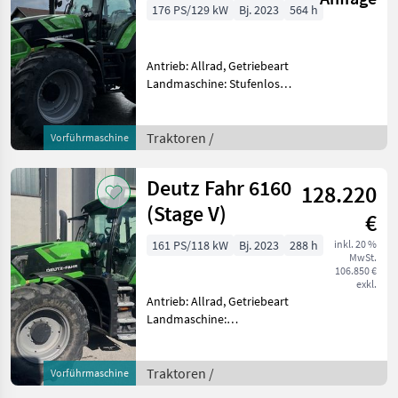
176 PS/129 kW
Bj. 2023
564 h
Antrieb: Allrad, Getriebeart
Landmaschine: Stufenloses
Getriebe, Plattform: Kabine,
Zapfwellendrehzahl:
540/540E/1000/1000E,
Traktoren /
Vorführmaschine
Höchstgeschwindigkeit in
km/h: 50 km/h, Aufla
Deutz Fahr 6160
128.220
(Stage V)
€
161 PS/118 kW
Bj. 2023
288 h
inkl. 20 %
MwSt.
106.850 €
exkl.
Antrieb: Allrad, Getriebeart
Landmaschine:
Lastschaltgetriebe,
Plattform: Kabine,
Zapfwellendrehzahl:
Traktoren /
Vorführmaschine
540/540E/1000/1000E,