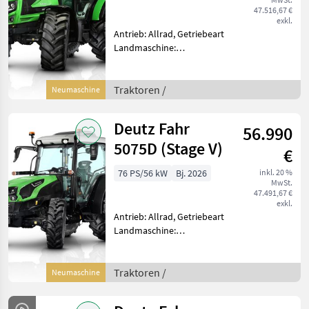
47.516,67 €
exkl.
Antrieb: Allrad, Getriebeart
Landmaschine:
Lastschaltgetriebe,
Plattform: Kabine,
Zapfwellendrehzahl:
Traktoren /
Neumaschine
540/540E,
Höchstgeschwindigkeit in
Deutz Fahr
56.990
km/h: 40 km/h, Aufladung:
Turbola
5075D (Stage V)
€
76 PS/56 kW
Bj. 2026
inkl. 20 %
MwSt.
47.491,67 €
exkl.
Antrieb: Allrad, Getriebeart
Landmaschine:
Lastschaltgetriebe,
Plattform: Kabine,
Zapfwellendrehzahl:
Traktoren /
Neumaschine
540/540E/1000,
Höchstgeschwindigkeit in