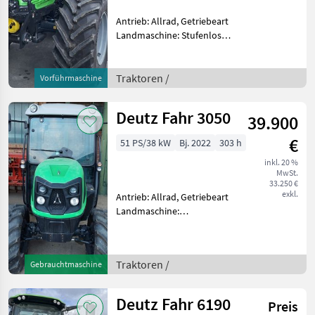
Antrieb: Allrad, Getriebeart
Landmaschine: Stufenloses
Getriebe, Plattform: Kabine,
Zapfwellendrehzahl:
540/540E/1000/1000E,
Traktoren /
Vorführmaschine
Höchstgeschwindigkeit in
km/h: 50 km/h, Aufla
Deutz Fahr 3050
39.900
€
51 PS/38 kW
Bj. 2022
303 h
inkl. 20 %
MwSt.
33.250 €
exkl.
Antrieb: Allrad, Getriebeart
Landmaschine:
Schaltgetriebe, Plattform:
Kabine,
Zapfwellendrehzahl:
Traktoren /
Gebrauchtmaschine
540/540E,
Höchstgeschwindigkeit in
km/h: 30 km/h, Aufladung:
Deutz Fahr 6190
Preis
Turbolader,