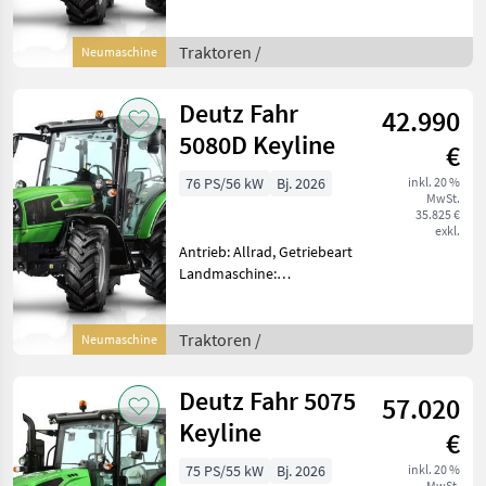
Lastschaltgetriebe,
Plattform: Kabine,
Zapfwellendrehzahl:
Traktoren /
Neumaschine
540/540E/1000,
Höchstgeschwindigkeit in
Deutz Fahr
42.990
km/h: 40 km/h, Aufladung:
Tu
5080D Keyline
€
76 PS/56 kW
Bj. 2026
inkl. 20 %
MwSt.
35.825 €
exkl.
Antrieb: Allrad, Getriebeart
Landmaschine:
Schaltgetriebe, Plattform:
Kabine,
Zapfwellendrehzahl:
Traktoren /
Neumaschine
540/540E,
Höchstgeschwindigkeit in
Deutz Fahr 5075
57.020
km/h: 40 km/h, Aufladung:
Turbolader
Keyline
€
75 PS/55 kW
Bj. 2026
inkl. 20 %
MwSt.