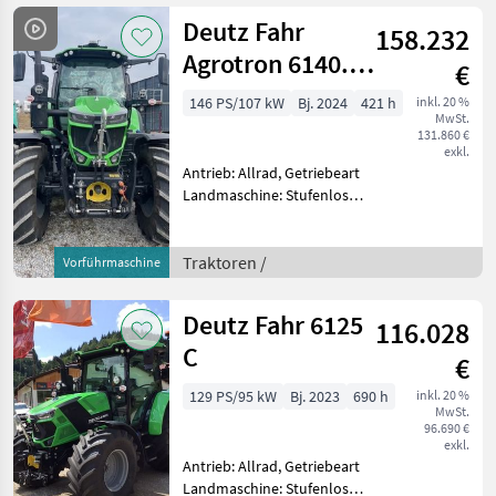
Höchstgeschwindigkeit in
Deutz Fahr
158.232
km/h: 50 km/h, Aufladu
Agrotron 6140.4
€
TTV
146 PS/107 kW
Bj. 2024
421 h
inkl. 20 %
MwSt.
131.860 €
exkl.
Antrieb: Allrad, Getriebeart
Landmaschine: Stufenloses
Getriebe, Plattform: Kabine,
Zapfwellendrehzahl:
540/540E/1000,
Traktoren /
Vorführmaschine
Höchstgeschwindigkeit in
km/h: 50 km/h, Aufladung:
Deutz Fahr 6125
116.028
C
€
129 PS/95 kW
Bj. 2023
690 h
inkl. 20 %
MwSt.
96.690 €
exkl.
Antrieb: Allrad, Getriebeart
Landmaschine: Stufenloses