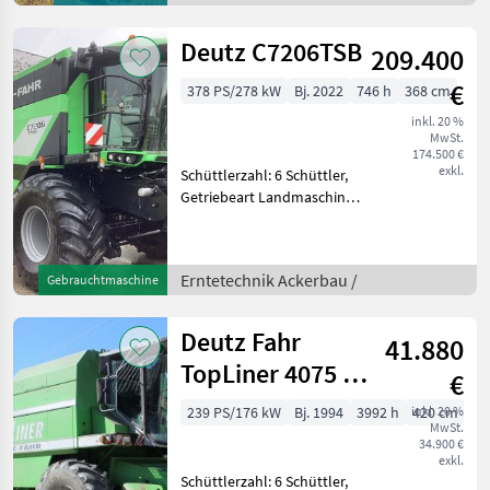
Rollenniederhalter,
Schneidwerk
Deutz C7206TSB
209.400
Hochleistungs-
Rundballenpresse m
€
378 PS/278 kW
Bj. 2022
746 h
368 cm
inkl. 20 %
MwSt.
174.500 €
exkl.
Schüttlerzahl: 6 Schüttler,
Getriebeart Landmaschine:
Hydrostatgetriebe,
Bordcomputer,
Ertragsmessung-GPS,
Erntetechnik Ackerbau /
Gebrauchtmaschine
Kabine, Klimaanlage,
Maisaustrüstung, Allrad,
Strohhäcksler Der DE
Deutz Fahr
41.880
TopLiner 4075 H
€
mit Schneidwerk
239 PS/176 kW
Bj. 1994
3992 h
inkl. 20 %
420 cm
MwSt.
34.900 €
exkl.
Schüttlerzahl: 6 Schüttler,