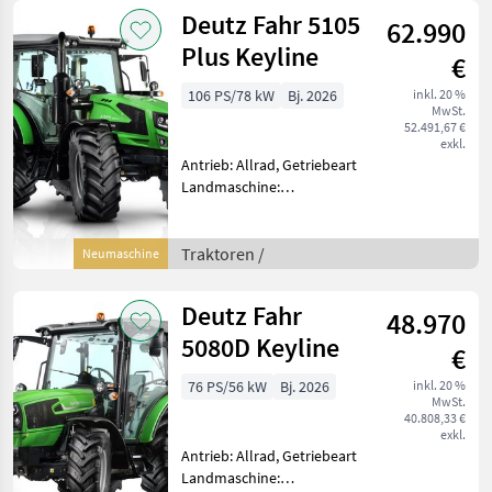
km/h: 50 km/h, Aufladung:
Deutz Fahr 5105
62.990
Plus Keyline
€
106 PS/78 kW
Bj. 2026
inkl. 20 %
MwSt.
52.491,67 €
exkl.
Antrieb: Allrad, Getriebeart
Landmaschine:
Lastschaltgetriebe,
Plattform: Kabine,
Zapfwellendrehzahl:
Traktoren /
Neumaschine
540/540E,
Höchstgeschwindigkeit in
Deutz Fahr
48.970
km/h: 40 km/h, Aufladung:
Turbola
5080D Keyline
€
76 PS/56 kW
Bj. 2026
inkl. 20 %
MwSt.
40.808,33 €
exkl.
Antrieb: Allrad, Getriebeart
Landmaschine: