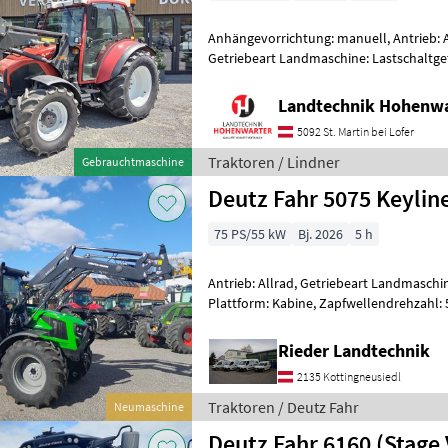
Anhängevorrichtung: manuell, Antrieb: A
Getriebeart Landmaschine: Lastschaltge
in km/h: 40 km/h, Kreuzsteuerhebe
Landtechnik Hohenw
5092 St. Martin bei Lofer
Traktoren / Lindner
Gebrauchtmaschine
Deutz Fahr 5075 Keylin
75 PS/55 kW
Bj. 2026
5 h
Antrieb: Allrad, Getriebeart Landmaschin
Plattform: Kabine, Zapfwellendrehzahl: 
Höchstgeschwindigkeit in km/h: 40 km/h
Rieder Landtechnik
2135 Kottingneusiedl
Traktoren / Deutz Fahr
Neumaschine
Deutz Fahr 6160 (Stage 