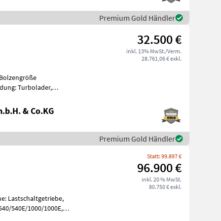
Premium Gold Händler
32.500 €
inkl. 13% MwSt./Verm.
28.761,06 € exkl.
 Bolzengröße
dung: Turbolader,
, Getriebeart Landmaschine:
.b.H. & Co.KG
Premium Gold Händler
Statt: 99.897 €
96.900 €
inkl. 20 % MwSt.
80.750 € exkl.
e: Lastschaltgetriebe,
 540/540E/1000/1000E,
erte Vorde