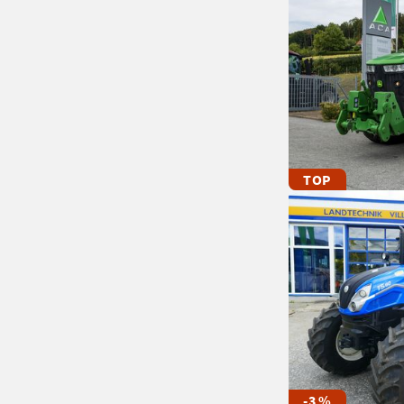
TOP
-3 %