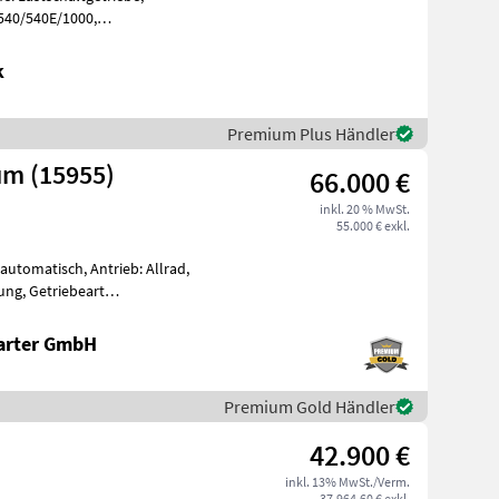
 540/540E/1000,
, Aufladung: Tu
k
Premium Plus Händler
um (15955)
66.000 €
inkl. 20 % MwSt.
55.000 € exkl.
automatisch, Antrieb: Allrad,
ung, Getriebeart
hstgesch
arter GmbH
Premium Gold Händler
42.900 €
inkl. 13% MwSt./Verm.
37.964,60 € exkl.