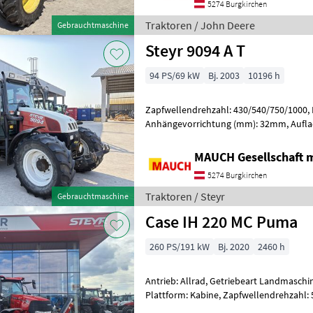
5274 Burgkirchen
Traktoren / John Deere
Gebrauchtmaschine
Steyr 9094 A T
94 PS/69 kW
Bj. 2003
10196 h
Zapfwellendrehzahl: 430/540/750/1000,
Anhängevorrichtung (mm): 32mm, Aufla
Höchstgeschwindigkeit in km/h: 40 km/h
MAUCH Gesellschaft m
5274 Burgkirchen
Traktoren / Steyr
Gebrauchtmaschine
Case IH 220 MC Puma
260 PS/191 kW
Bj. 2020
2460 h
Antrieb: Allrad, Getriebeart Landmaschin
Plattform: Kabine, Zapfwellendrehzahl:
Druckluftbremse, Fronthydraulik, gefed