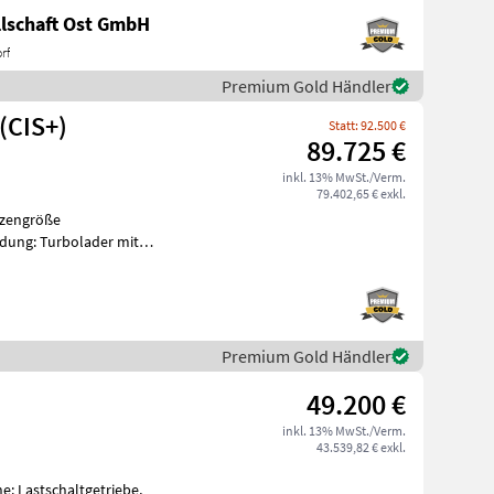
lschaft Ost GmbH
rf
Premium Gold Händler
 (CIS+)
Statt: 92.500 €
89.725 €
inkl. 13% MwSt./Verm.
79.402,65 € exkl.
lzengröße
dung: Turbolader mit
 in km/h: 40 km/h, Getriebe
Premium Gold Händler
49.200 €
inkl. 13% MwSt./Verm.
43.539,82 € exkl.
e: Lastschaltgetriebe,