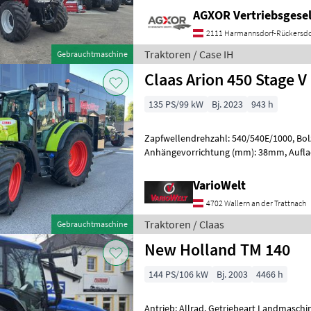
AGXOR Vertriebsgesel
2111 Harmannsdorf-Rückersdo
Traktoren / Case IH
Gebrauchtmaschine
Claas Arion 450 Stage V
135 PS/99 kW
Bj. 2023
943 h
Zapfwellendrehzahl: 540/540E/1000, Bo
Anhängevorrichtung (mm): 38mm, Aufla
Ladeluftkühlung, Höchstgeschwindigkeit
VarioWelt
4702 Wallern an der Trattnach
Traktoren / Claas
Gebrauchtmaschine
New Holland TM 140
144 PS/106 kW
Bj. 2003
4466 h
Antrieb: Allrad, Getriebeart Landmaschin