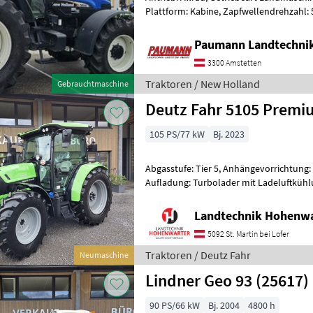
Plattform: Kabine, Zapfwellendrehzahl:
Höchstgeschwindigkeit in km/h: 40 km/h
Paumann Landtechni
3300 Amstetten
Traktoren / New Holland
Gebrauchtmaschine
Deutz Fahr 5105 Premi
105 PS/77 kW
Bj. 2023
Abgasstufe: Tier 5, Anhängevorrichtung: 
Aufladung: Turbolader mit Ladeluftkühl
Landmaschine: Lastschaltgetriebe, Höc
Landtechnik Hohenw
5092 St. Martin bei Lofer
Traktoren / Deutz Fahr
Neumaschine
Lindner Geo 93 (25617)
90 PS/66 kW
Bj. 2004
4800 h