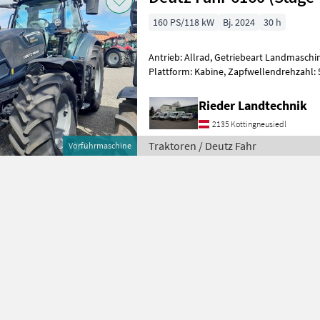
160 PS/118 kW
Bj. 2024
30 h
Antrieb: Allrad, Getriebeart Landmaschin
Plattform: Kabine, Zapfwellendrehzahl:
Höchstgeschwindigkeit in km/h: 50 km/h
Rieder Landtechnik
2135 Kottingneusiedl
Traktoren / Deutz Fahr
Vorführmaschine