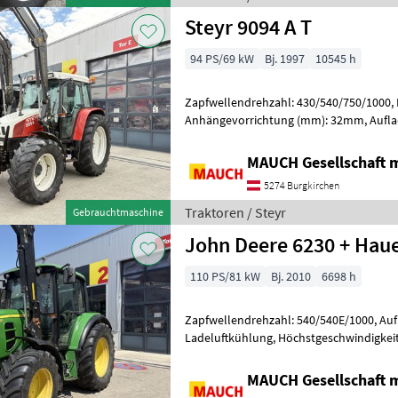
Steyr 9094 A T
94 PS/69 kW
Bj. 1997
10545 h
Zapfwellendrehzahl: 430/540/750/1000,
Anhängevorrichtung (mm): 32mm, Auflad
Landmaschine: Lastschaltgetriebe, Antrie
MAUCH Gesellschaft m
5274 Burgkirchen
Traktoren / Steyr
Gebrauchtmaschine
John Deere 6230 + Haue
110 PS/81 kW
Bj. 2010
6698 h
Zapfwellendrehzahl: 540/540E/1000, Auf
Ladeluftkühlung, Höchstgeschwindigkeit
Getriebeart Landmaschine: Lastschaltget
MAUCH Gesellschaft m