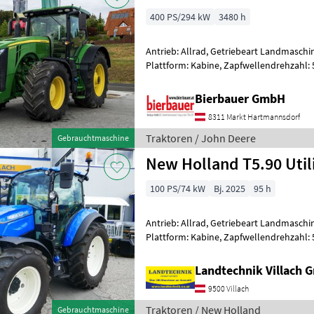
400 PS/294 kW
3480 h
Antrieb: Allrad, Getriebeart Landmaschin
Plattform: Kabine, Zapfwellendrehzahl: 
Höchstgeschwindigkeit in km/h: 50 km/h
Bierbauer GmbH
8311 Markt Hartmannsdorf
Traktoren / John Deere
Gebrauchtmaschine
New Holland T5.90 Uti
100 PS/74 kW
Bj. 2025
95 h
Antrieb: Allrad, Getriebeart Landmaschin
Plattform: Kabine, Zapfwellendrehzahl:
Höchstgeschwindigkeit in km/h: 40 km/h
Landtechnik Villach
9500 Villach
Traktoren / New Holland
Gebrauchtmaschine