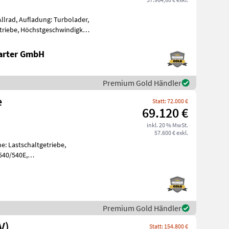
llrad, Aufladung: Turbolader,
triebe, Höchstgeschwindigkeit
arter GmbH
Premium Gold Händler
e
Statt: 72.000 €
69.120 €
inkl. 20 % MwSt.
57.600 € exkl.
e: Lastschaltgetriebe,
540/540E,
, Aufladung: Turbola
Premium Gold Händler
V)
Statt: 154.800 €