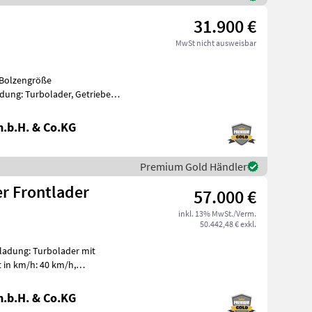
31.900 €
MwSt nicht ausweisbar
 Bolzengröße
ung: Turbolader, Getriebeart
b: Allrad, Pla
.b.H. & Co.KG
Premium Gold Händler
r Frontlader
57.000 €
inkl. 13% MwSt./Verm.
50.442,48 € exkl.
ladung: Turbolader mit
 in km/h: 40 km/h,
riebe, Antri
.b.H. & Co.KG