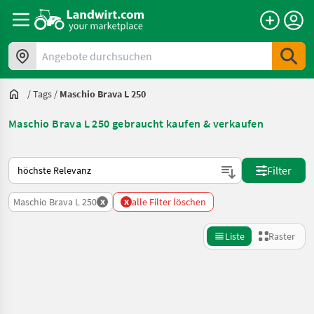
Angebote durchsuchen
/
Tags
/
Maschio Brava L 250
Maschio Brava L 250 gebraucht kaufen & verkaufen
So wird auf Landwirt.com sortiert
Filter
x
x
Maschio Brava L 250
alle Filter löschen
Liste
Raster
Suche