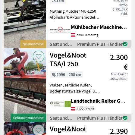
250 cm
inkl. 20 %
MwSt.
Front-
6.991,67 €
Müthing Mulcher MU-L250
Heckanbau
exkl.
Alpinshark Aktionsmodell -
Keilriemenschutz mit
Mühlbacher Maschinen GmbH
Kontrollöffnung -
hochvergütete M-
5580 Tamsweg
Hammerschlegel DURAX,
Saat und
Premium Plus Händler
Neumaschine
aus Spezialstahl
Pflege /
Vogel&Noot
geschmiedet - l
2.300
Müthing
TSA/L250
€
Bj. 1996
250 cm
MwSt nicht
ausweisbar
Walzen, seitliche Kufen,
Bodenstützwalze Vogel u.
Noot Heckmulcher 250cm
Landtechnik Reiter GmbH.
Arbeitsbreite mechanische
Seitenverstellung
4122 Arnreit
Gelenkwelle Nachlaufwalze
Saat und
Premium Plus Händler
Gebrauchtmaschine
Antrieb über Riemen
Pflege /
Vogel&Noot
2.390
Vogel&Noot