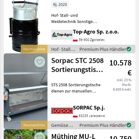
63L-100L-150L-
Bj. 2020
250L
Hof- Stall- und
Weidetechnik Sonstige
Maschinen Hof- Stall- und
Top-Agro Sp. z.o.o.
Weidetechnik
59-900 Zgorzelec
Hof- Stall-
Premium Plus Händler
Neumaschine
und
Sorpac STC 2508
10.578
Weidetechnik
/ Sonstige
Sortierungstische
€
dienen
inkl. 23 %
STS 2508 Sortierungstische
MwSt.
8.600 € exkl.
dienen zur manuellen
Sortierung von Kartoffeln
und Zwiebel. Sie werden in
SORPAC Sp.j.
verschiedenen Größen
produziert. Je nach Wunsch
63233 Jaraczewo
können die Sorti
Gemüsebau
Premium Plus Händler
Neumaschine
/ Sorpac
Müthing MU-L
10.750