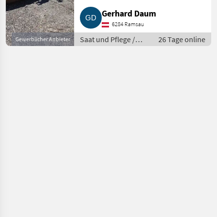
einem super Zustand zu
Gerhard Daum
verkaufen. Bei Interesse einfach
melden. Saat und Pflege
6284 Ramsau
Mulchgeräte
Saat und Pflege /
26 Tage online
Gewerblicher Anbieter
Mulchgeräte