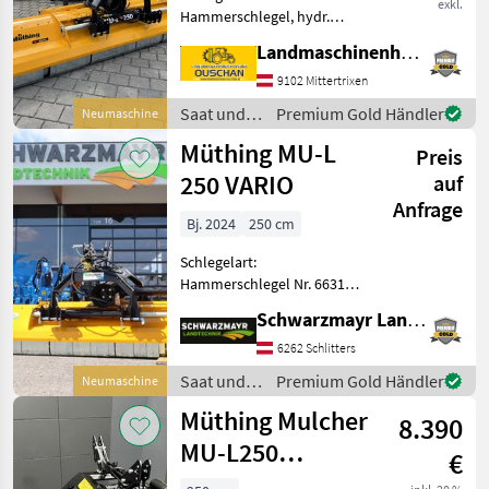
exkl.
Hammerschlegel, hydr.
Seitenverschub, Walzen,
Landmaschinenhandel Ouschan Anton
Freilauf im Getriebe,
seitliche Kufen,
9102 Mittertrixen
Bodenstützwalze Müthing
Saat und
Premium Gold Händler
Neumaschine
MU-L 250 Heckmulcher -
Pflege /
Müthing MU-L
Arbeitsbreite 250cm -
Preis
Müthing
250 VARIO
auf
Anfrage
Bj. 2024
250 cm
Schlegelart:
Hammerschlegel Nr. 66313
Müthing MU-L 250 Vario
Schwarzmayr Landtechnik GmbH - Schlitters
Technische Daten:
Arbeitsbreite 250cm
6262 Schlitters
Außenbreite 267cm Max.
Saat und
Premium Gold Händler
Neumaschine
Traktor-PS bei 1000U/min
Pflege /
Müthing Mulcher
130PS
8.390
Müthing
MU-L250
€
Alpinshark