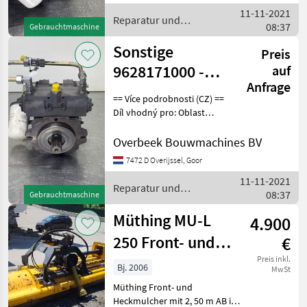
11-11-2021
Weitere Informat
Reparatur und
08:37
Gebrauchtmaschine
Ersatzteile / Sonstige
Sonstige
Preis
9628171000 -
auf
Anfrage
Linde HPV55-02L
== Více podrobnosti (CZ) ==
2501 - Drive
Díl vhodný pro: Oblast
působnosti konstrukce
pump
DPH/marže: Odpočet DPH
Overbeek Bouwmachines BV
pro podnikatele Sériové
7472 D Overijssel, Goor
číslo: H2X262C02116 ==
11-11-2021
Weitere Informat
Reparatur und
08:37
Gebrauchtmaschine
Ersatzteile / Sonstige
Müthing MU-L
4.900
250 Front- und
€
Heckmulcher
Preis inkl.
Bj. 2006
MwSt
Müthing Front- und
Heckmulcher mit 2, 50 m AB in