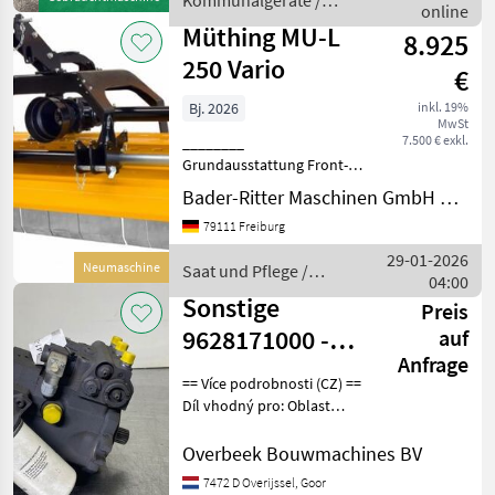
Kommunalgeräte /
Schneidschiene,
online
Sonstige
Kurzhäcksell
Müthing MU-L
8.925
250 Vario
€
Bj. 2026
inkl. 19%
MwSt
7.500 € exkl.
________
Grundausstattung Front-
und Heckanbau mit
Bader-Ritter Maschinen GmbH & Co. KG
Dreipunktbock
79111 Freiburg
(Doppelbock) Kat. 1 + 2 Aus
Feinkornstahl QSt/E für
29-01-2026
Neumaschine
Saat und Pflege /
hydraulische
04:00
Müthing
Seitenverschiebung: MU-L
Sonstige
Preis
180 -
9628171000 -
auf
Anfrage
Linde HPV55-02L
== Více podrobnosti (CZ) ==
2501 - Drive
Díl vhodný pro: Oblast
působnosti konstrukce
pump
DPH/marže: Odpočet DPH
Overbeek Bouwmachines BV
pro podnikatele Sériové
7472 D Overijssel, Goor
číslo: H2X262C01832 ==