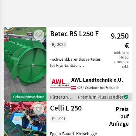
Betec RS L250 F
9.250
€
Bj. 2026
inkl. 20 %
MwSt.
- schwenkbarer Siloverteiler
7.708,33 €
für Frontanbau -
exkl.
Trommeldurchmesser:
1.400mm - Trommelbreite:
AWL Landtechnik e.U.
2.500mm - durch die große
4264 Grünbach bei Freistadt
Anzahl von Verteilblechen
(56 Stück) ergibt s
Fütterungstechnik
Premium Plus Händler
Gebrauchtmaschine
/ Betec
Celli L 250
Preis
auf
Bj. 1991
Anfrage
Eggen-Bauart: Kreiselegge