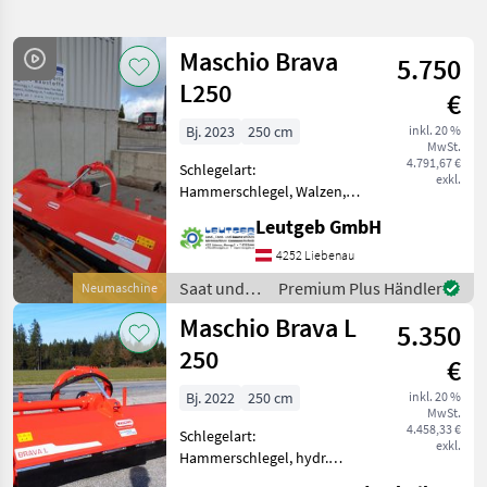
verfeinern
Maschio Brava
5.750
Kategorie
Land
Filter
2
L250
€
23
Bj. 2023
250 cm
inkl. 20 %
AKTUELLER
Zurücksetzen
Ergebnisse
MwSt.
PFAD
4.791,67 €
anzeigen
Schlegelart:
exkl.
Maschio
Hammerschlegel, Walzen,
Brava L
Freilauf im Getriebe *2, 50
250
Leutgeb GmbH
m Arbeitsbreite für
Schlepper bis 80 PS *mit
4252 Liebenau
KATEGORIE
mechanischer Verschiebung
WÄHLEN
Saat und
Premium Plus Händler
Neumaschine
*Universal-Dreipunktbock,
Pflege /
Maschio Brava L
*Ei
Landtechnik
22
5.350
Maschio
250
€
Kommunaltechnik
1
Bj. 2022
250 cm
inkl. 20 %
MwSt.
MARKTPLATZ
4.458,33 €
Schlegelart:
exkl.
Hammerschlegel, hydr.
Marktplatz
Händlerangebote
Kleinanzeigen
Seitenverschub, Walzen,