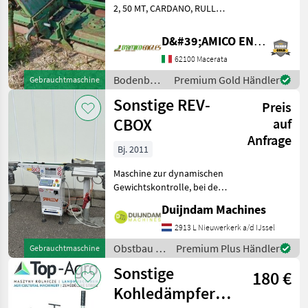
2, 50 MT, CARDANO, RULLO
A SPUNTONI
Bodenbearbeitung Eggen
D&#39;AMICO ENGLES SRL
62100 Macerata
Bodenbearbeitung
Premium Gold Händler
Gebrauchtmaschine
/ Celli
Sonstige REV-
Preis
CBOX
auf
Anfrage
Bj. 2011
Maschine zur dynamischen
Gewichtskontrolle, bei der
Produkte auf einem
Duijndam Machines
Förderband transportiert
und während der
2913 L Nieuwerkerk a/d IJssel
Bewegung gewogen
Obstbau /
Premium Plus Händler
Gebrauchtmaschine
werden. Der Computer
Sonstige
Sonstige
erkennt anhand
180 €
Kohledämpfer