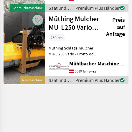
780kg Eigengewicht *
Saat und
Premium Plus Händler
Gebrauchtmaschine
Dreipunktbock Kat 2 für
Pflege /
Müthing Mulcher
Front und Heckan
Preis
Müthing
MU-L250 Vario
auf
Anfrage
Front- oder Heck
250 cm
Müthing Schlägelmulcher
MU-L 250 Vario - Front- oder
Heckanbau Dreipunktbock
Mühlbacher Maschinen GmbH
Kat. I + II - Getriebe mit
Freilauf und Durchtrieb für
5580 Tamsweg
540 U/min -
Saat und
Premium Plus Händler
Neumaschine
Keilriemenschut
Pflege /
Müthing