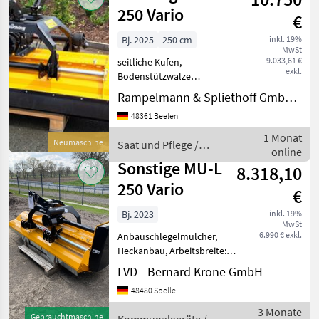
250 Vario
€
Bj. 2025
250 cm
inkl. 19%
MwSt
9.033,61 €
seitliche Kufen,
exkl.
Bodenstützwalze
Grundausstattung • Aus
Rampelmann & Spliethoff GmbH & Co.KG
Feinkornstahl QSt/E für
48361 Beelen
Front- oder Heckanbau mit
Dreipunktbock Kat. 1 + 2 •
1 Monat
Neumaschine
Saat und Pflege /
Mechanische
online
Müthing
Seitenverschiebung
Sonstige MU-L
8.318,10
250 Vario
€
Bj. 2023
inkl. 19%
MwSt
6.990 € exkl.
Anbauschlegelmulcher,
Heckanbau, Arbeitsbreite:
250 cm, für Traktoren von
LVD - Bernard Krone GmbH
45-130 PS, mech.
48480 Spelle
Seitenverschiebung: 56 cm,
verstellbare Vario-
3 Monate
Gebrauchtmaschine