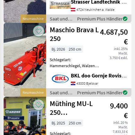
Strasser Landtechnik GmbH
Freilauf im Getriebe - hydr.
Seitenverschub
4724 Neukirchen a. Walde
doppelwirkend - für
Saat und
Premium Plus Händler
Neumaschine
Traktoren von 50-80PS -
Pflege /
Maschio Brava L
Dreipunktanbau für
4.687,50
Maschio
250
€
Bj. 2026
250 cm
inkl. 25%
MwSt.
3.750 € exkl.
Schlegelart:
Hammerschlegel, Walzen
Mulcher Maschio Brava L •
BKL doo Gornje Rovisce Kroatien
Möglichkeit, bis zu 6 cm zu
mulchen • Mulcher der
43000 Bjelovar
mittleren Kategorie • für
Saat und
Premium Plus Händler
Neumaschine
Obst- und Weinbau, Land
Pflege /
Müthing MU-L
9.400
Maschio
250
€
Heckmulcher
Bj. 2025
250 cm
inkl. 20 %
MwSt.
7.833,33 €
Schlegelart: