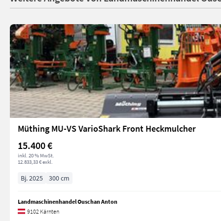
Müthing MU-VS VarioShark Front Heckmulcher
15.400 €
inkl. 20 % MwSt.
12.833,33 € exkl.
Bj. 2025
300 cm
Landmaschinenhandel Ouschan Anton
9102 Kärnten