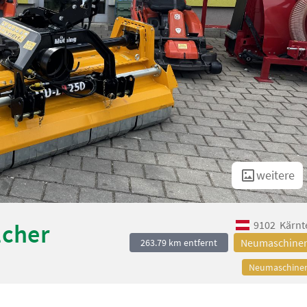
weitere
9102
Kärnt
lcher
Neumaschine
263.79 km entfernt
Neumaschine