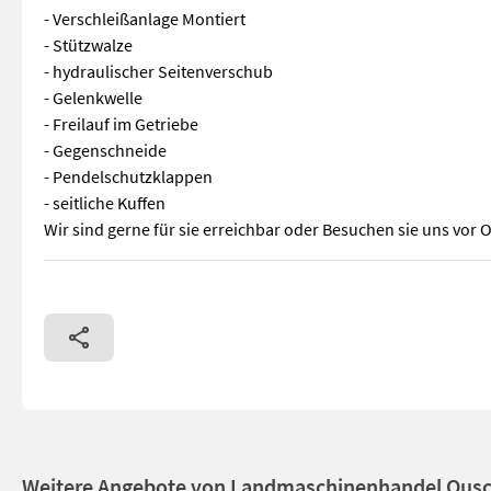
- Verschleißanlage Montiert
- Stützwalze
- hydraulischer Seitenverschub
- Gelenkwelle
- Freilauf im Getriebe
- Gegenschneide
- Pendelschutzklappen
- seitliche Kuffen
Wir sind gerne für sie erreichbar oder Besuchen sie uns vor O
Müthing MU-L 250 Heckmulcher - Arbeitsbreite 250cm - Dreipun
Weitere Angebote von Landmaschinenhandel Ous