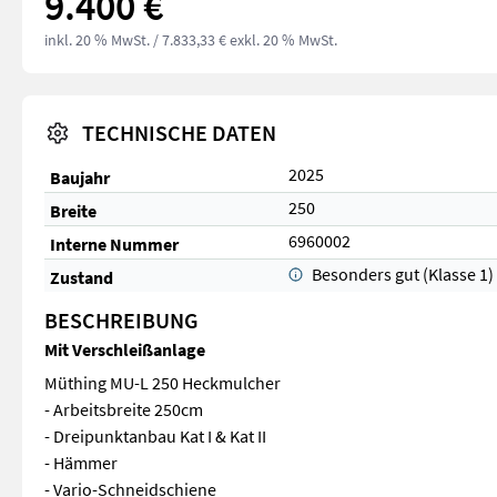
9.400 €
inkl. 20 % MwSt.
/ 7.833,33 € exkl. 20 % MwSt.
TECHNISCHE DATEN
2025
Baujahr
250
Breite
6960002
Interne Nummer
Besonders gut (Klasse 1)
Zustand
BESCHREIBUNG
Mit Verschleißanlage
Müthing MU-L 250 Heckmulcher
- Arbeitsbreite 250cm
- Dreipunktanbau Kat I & Kat II
- Hämmer
- Vario-Schneidschiene