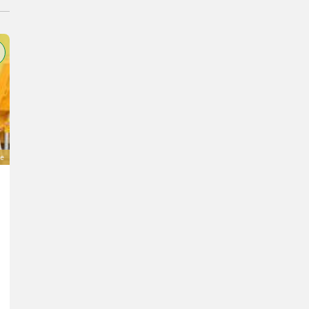
e
Müthing AlpinShark Vario 250 Mulcher
8.299 €
inkl. 20 % MwSt.
6.915,83 € exkl.
Bj. 2025
250 cm
Landmaschinenhandel Ouschan Anton
9102 Kärnten