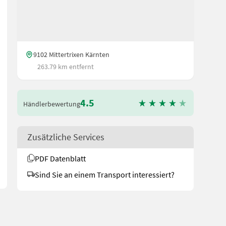
9102 Mittertrixen Kärnten
263.79 km entfernt
4.5
Händlerbewertung
anlage Montiert - Stützwalze - hydraulischer Seitenverschub - Gele
Zusätzliche Services
PDF Datenblatt
Sind Sie an einem Transport interessiert?