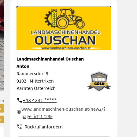
Landmaschinenhandel Ouschan
Anton
Rammersdorf 9
9102 - Mittertrixen
Kärnten Österreich
+43 4231 *****
en
n
www.landmaschinen-ouschan.at/new2/?
page_id=17295
n
Rückruf anfordern