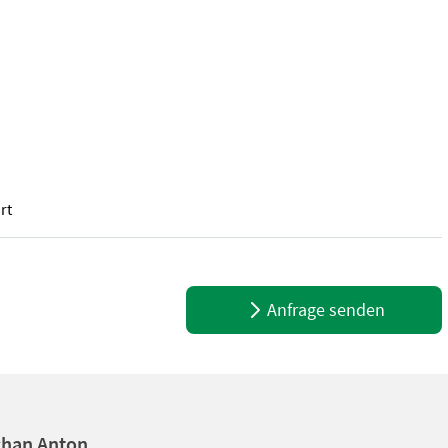
rt
ktanbau Kat I & Kat II - Hämmer - Vario-Schneidschiene - Verschleiß
Anfrage senden
chan Anton