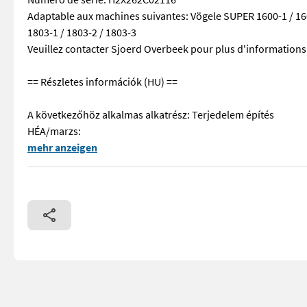
Adaptable aux machines suivantes: Vögele SUPER 1600-1 / 1600-
1803-1 / 1803-2 / 1803-3
Veuillez contacter Sjoerd Overbeek pour plus d'informations
== Részletes információk (HU) ==
A következőhöz alkalmas alkatrész: Terjedelem építés
HÉA/marzs:
== Více podrobnosti (CZ) == Díl vhodný pro: Oblast působno
mehr anzeigen