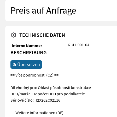
Preis auf Anfrage
TECHNISCHE DATEN
6141-001-04
Interne Nummer
BESCHREIBUNG
Übersetzen
== Více podrobnosti (CZ) ==
Díl vhodný pro: Oblast působnosti konstrukce
DPH/marže: Odpočet DPH pro podnikatele
Sériové číslo: H2X262C02116
== Weitere Informationen (DE) ==