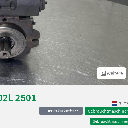
weitere
02L 2501
7472
Gebrauchtmaschine
1109.78 km entfernt
Gebrauchtmaschine