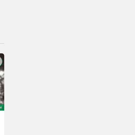
e
Sonstige Hydraulikschieberblock VD8A/DD
816 €
inkl. 20 % MwSt.