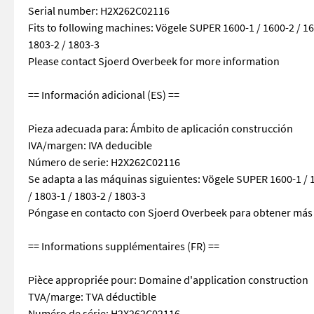
Serial number: H2X262C02116
Fits to following machines: Vögele SUPER 1600-1 / 1600-2 / 160
1803-2 / 1803-3
Please contact Sjoerd Overbeek for more information
== Información adicional (ES) ==
Pieza adecuada para: Ámbito de aplicación construcción
IVA/margen: IVA deducible
Número de serie: H2X262C02116
Se adapta a las máquinas siguientes: Vögele SUPER 1600-1 / 16
/ 1803-1 / 1803-2 / 1803-3
Póngase en contacto con Sjoerd Overbeek para obtener más
== Informations supplémentaires (FR) ==
Pièce appropriée pour: Domaine d'application construction
TVA/marge: TVA déductible
Numéro de série: H2X262C02116