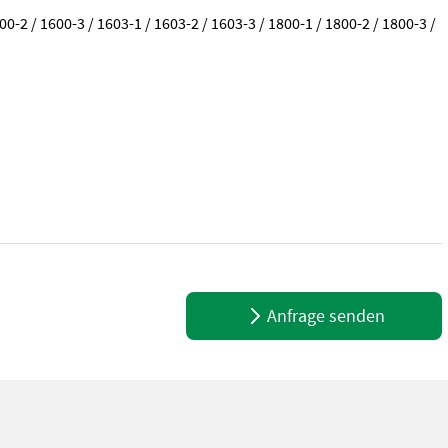
2 / 1600-3 / 1603-1 / 1603-2 / 1603-3 / 1800-1 / 1800-2 / 1800-3 /
sti konstrukce DPH/marže: Odpočet DPH pro podnikatele Sériové čí
Anfrage senden