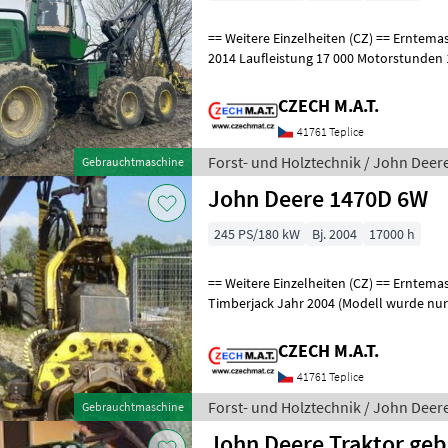
== Weitere Einzelheiten (CZ) == Erntemaschine JohnDeere 1470 E Jahr
2014 Laufleistung 17 000 Motorstunden 
6x6 Antrieb Mähdrescherkopf
CZECH M.A.T.
41761 Teplice
Forst- und Holztechnik / John Deer
Gebrauchtmaschine
John Deere 1470D 6W
245 PS/180 kW
Bj. 2004
17000 h
== Weitere Einzelheiten (CZ) == Erntemaschine JohnDeere 1470 D
Timberjack Jahr 2004 (Modell wurde nur 2002-2006 produziert) 17 000
Motorstunden keine unnötige El
CZECH M.A.T.
41761 Teplice
Forst- und Holztechnik / John Deer
Gebrauchtmaschine
John Deere Traktor ge