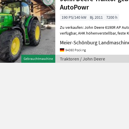
AutoPowr
190 PS/140 kW
Bj. 2011
7200 h
Zu verkaufen: John Deere 6190R AP AutoPowr 7200 Std, sofort
verfügbar, AHK höhenverstellbar, feste K80, Starfire Vorbereitung,
Arbeitsscheinwerfer, Load Sensin
Meier-Schönburg Landmaschin
94060 Pocking
Traktoren / John Deere
Gebrauchtmaschine