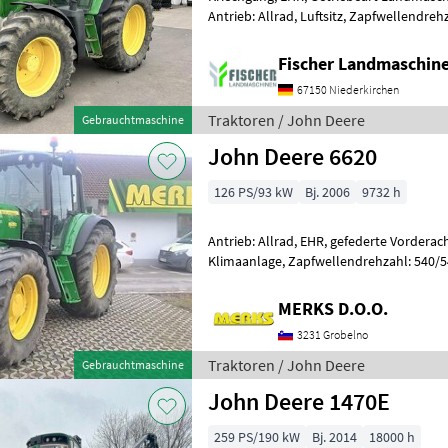
Antrieb: Allrad, Luftsitz, Zapfwellendreh
Klimaanlage, gefederte Vorderachse, Hö
Fischer Landmaschi
67150 Niederkirchen
Traktoren / John Deere
Gebrauchtmaschine
John Deere 6620
126 PS/93 kW
Bj. 2006
9732 h
Antrieb: Allrad, EHR, gefederte Vorderac
Klimaanlage, Zapfwellendrehzahl: 540/
PREMIUM MOTOR John Deere 6-Zylinde
MERKS D.O.O.
3231 Grobelno
Traktoren / John Deere
Gebrauchtmaschine
John Deere 1470E
259 PS/190 kW
Bj. 2014
18000 h