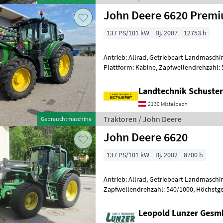
John Deere 6620 Premi
137 PS/101 kW
Bj. 2007
12753 h
Antrieb: Allrad, Getriebeart Landmaschin
Plattform: Kabine, Zapfwellendrehzahl:
Höchstgeschwindigkeit in km/h: 40 km/h
Landtechnik Schuster
2130 Mistelbach
Traktoren / John Deere
Gebrauchtmaschine
John Deere 6620
137 PS/101 kW
Bj. 2002
8700 h
Antrieb: Allrad, Getriebeart Landmaschin
Zapfwellendrehzahl: 540/1000, Höchstge
km/h, Bolzengröße Anhängevorrichtun
Leopold Lunzer Ges