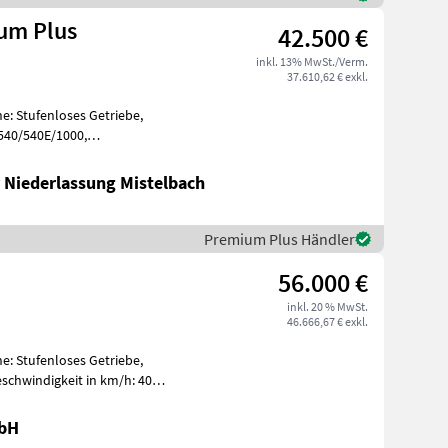
um Plus
42.500 €
inkl. 13% MwSt./Verm.
37.610,62 € exkl.
e: Stufenloses Getriebe,
 540/540E/1000,
, Aufladung:
 Niederlassung Mistelbach
Premium Plus Händler
56.000 €
inkl. 20 % MwSt.
46.666,67 € exkl.
e: Stufenloses Getriebe,
schwindigkeit in km/h: 40
g (mm
mbH