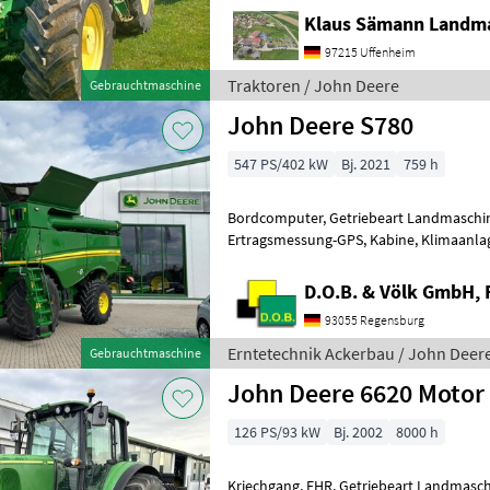
Klaus Sämann Landma
97215 Uffenheim
Traktoren / John Deere
Gebrauchtmaschine
John Deere S780
547 PS/402 kW
Bj. 2021
759 h
Bordcomputer, Getriebeart Landmaschin
Ertragsmessung-GPS, Kabine, Klimaanlag
vorne optional: Reifen nach Wahl oder 
D.O.B. & Völk GmbH, 
93055 Regensburg
Erntetechnik Ackerbau / John Deer
Gebrauchtmaschine
John Deere 6620 Motor
126 PS/93 kW
Bj. 2002
8000 h
Kriechgang, EHR, Getriebeart Landmaschi