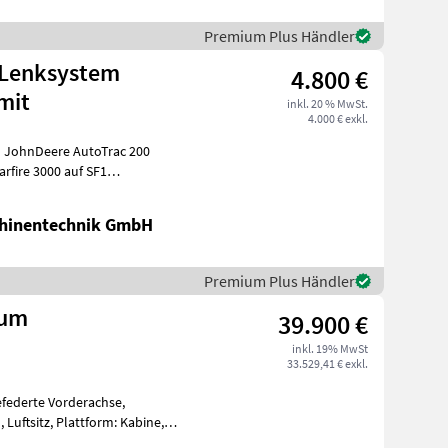
Premium Plus Händler
 Lenksystem
4.800 €
mit
inkl. 20 % MwSt.
4.000 € exkl.
 JohnDeere AutoTrac 200
r
hinentechnik GmbH
Premium Plus Händler
ium
39.900 €
inkl. 19% MwSt
33.529,41 € exkl.
efederte Vorderachse,
Luftsitz, Plattform: Kabine,
nthyd