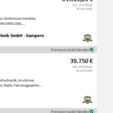
inkl. 20 % MwSt.
28.761 € exkl.
e: Stufenloses Getriebe,
 540/540E/1000,
, Aufladung:
chnik GmbH - Gampern
Premium Gold Händler
39.750 €
inkl. 20 % MwSt.
33.125 € exkl.
nthydraulik, druckloser
e, Radio, Fahrzeugpapiere
htung (mm):
Premium Gold Händler