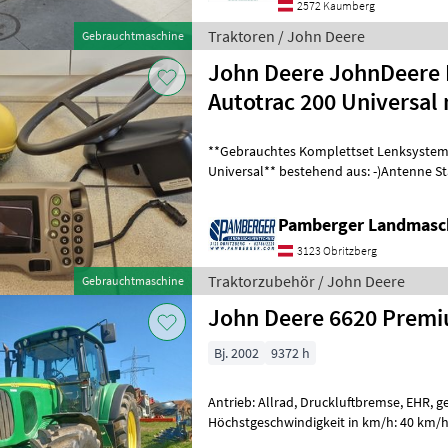
2572 Kaumberg
Traktoren / John Deere
Gebrauchtmaschine
John Deere JohnDeere
Autotrac 200 Universal 
**Gebrauchtes Komplettset Lenksystem
Universal** bestehend aus: -)Antenne Starfire 3000 auf SF1
-)GreenStar 1800 Display -)Lenkradmoto
Pamberger Landmasc
3123 Obritzberg
Traktorzubehör / John Deere
Gebrauchtmaschine
John Deere 6620 Prem
Bj. 2002
9372 h
Antrieb: Allrad, Druckluftbremse, EHR, g
Höchstgeschwindigkeit in km/h: 40 km/h, 
Zapfwellendrehzahl: 540/750/1000, Fro