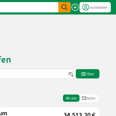
Anmelden
fen
Filter
Liste
Raster
ium
34.513,20 €