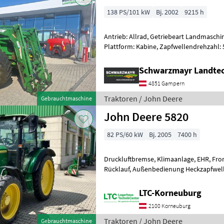
138 PS/101 kW
Bj. 2002
9215 h
Antrieb: Allrad, Getriebeart Landmaschin
Plattform: Kabine, Zapfwellendrehzahl:
Höchstgeschwindigkeit in km/h: 50 km/h
Schwarzmayr Landte
4851 Gampern
Traktoren / John Deere
Gebrauchtmaschine
John Deere 5820
82 PS/60 kW
Bj. 2005
7400 h
Druckluftbremse, Klimaanlage, EHR, Fro
Rücklauf, Außenbedienung Heckzapfwell
vorhanden, Bolzengröße Anhängevorric
LTC-Korneuburg
2100 Korneuburg
Traktoren / John Deere
Gebrauchtmaschine