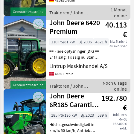
48268 Greven
Zapfwellendrehzahl:
540/750/1000 Gepflegter
1 Monat
Gebrauchtmaschine
Traktoren / John
und sofort einsatzbereiter
online
Deere
JD 6420 wird im Kunde
John Deere 6420
40.113
Premium
€
110 PS/81 kW
Bj. 2006
4321 h
MwSt nicht
ausweisbar
== Flere oplysninger (DK) ==
Er til salg: Til salg nu Stand:
Velholdt John Deere 6420
Lintrup Maskinhandel A/S
Premium der registrerer
6660 Lintrup
første gang den 20.6.2006
og vi har den originale re
Noch 6 Tage
Gebrauchtmaschine
Traktoren / John
online
Deere
John Deere
192.780
6R185 Garantie
€
03/2028
185 PS/136 kW
Bj. 2023
539 h
inkl. 19%
MwSt
162.000 €
Höchstgeschwindigkeit in
exkl.
km/h: 50 km/h, Antrieb: