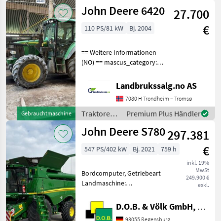
John Deere
John Deere 6420
kontaktieren
27.700
€
110 PS/81 kW
Bj. 2004
== Weitere Informationen
(NO) == mascus_category:
Traktoren Bitte geben Sie
auf Anfrage die
Landbrukssalg.no AS
Referenznummer an: 8492
7080 H Trondheim – Tromsø
Weitere Bilder finden Sie
unter en.landbrukssalg
Traktoren /
Premium Plus Händler
Gebrauchtmaschine
John Deere
John Deere S780
297.381
€
547 PS/402 kW
Bj. 2021
759 h
inkl. 19%
MwSt
Bordcomputer, Getriebeart
249.900 €
Landmaschine:
exkl.
Hydrostatgetriebe,
Ertragsmessung-GPS,
D.O.B. & Völk GmbH, Filiale Regensburg
Kabine, Klimaanlage,
93055 Regensburg