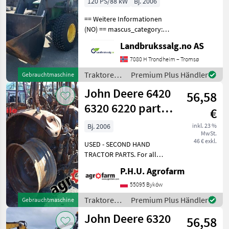
120 PS/88 kW
Bj. 2006
== Weitere Informationen
(NO) == mascus_category:
Traktoren Bitte geben Sie
Landbrukssalg.no AS
auf Anfrage die
Referenznummer an: 7957
7080 H Trondheim – Tromsø
Weitere Bilder finden Sie
Traktoren /
Premium Plus Händler
Gebrauchtmaschine
unter en.landbrukssalg
John Deere
John Deere 6420
56,58
6320 6220 parts,
€
ersatzteile,
Bj. 2006
inkl. 23 %
MwSt.
pieces
46 € exkl.
USED - SECOND HAND
TRACTOR PARTS. For all
parts call us or send
P.H.U. Agrofarm
message by e-mail either
whatsapp. TRAKTOR -
55095 Byków
SCHLEPPER ERSATZTEILE.
Traktoren /
Premium Plus Händler
Gebrauchtmaschine
Bei weiteren fragen
John Deere
John Deere 6320
kontaktieren
56,58