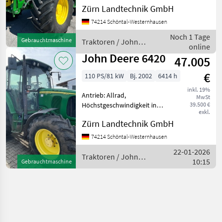
Allrad Zum Verkauf steht
Zürn Landtechnik GmbH
ein gebrauchter John Deere
74214 Schöntal-Westernhausen
6R 185. Hersteller:
JohnDeere Modell: 6R 185
Noch 1 Tage
Gebrauchtmaschine
Traktoren / John
Leistung: 185 PS Mot
online
Deere
John Deere 6420
47.005
€
110 PS/81 kW
Bj. 2002
6414 h
inkl. 19%
Antrieb: Allrad,
MwSt
Höchstgeschwindigkeit in
39.500 €
exkl.
km/h: 40 km/h,
Zürn Landtechnik GmbH
Zapfwellendrehzahl:
540/750/1000 Zum Verkauf
74214 Schöntal-Westernhausen
Steht ein gebrauchter John
22-01-2026
Deere 6420 Traktor - John
Traktoren / John
10:15
Gebrauchtmaschine
deere 4, 5l
Deere