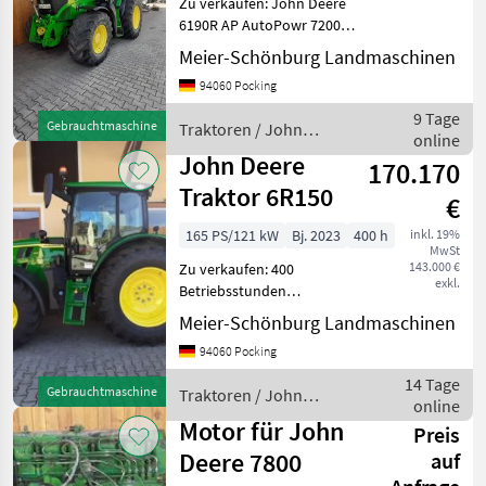
Zu verkaufen: John Deere
6190R AP AutoPowr 7200
Std, sofort verfügbar, AHK
Meier-Schönburg Landmaschinen
höhenverstellbar, feste K80,
94060 Pocking
Starfire Vorbereitung,
Arbeitsscheinwerfer, Load
9 Tage
Gebrauchtmaschine
Traktoren / John
Sensin
online
Deere
John Deere
170.170
Traktor 6R150
€
165 PS/121 kW
Bj. 2023
400 h
inkl. 19%
MwSt
143.000 €
Zu verkaufen: 400
exkl.
Betriebsstunden
JohnDeere 6R150 4
Meier-Schönburg Landmaschinen
Zylinder, super Traktor,
94060 Pocking
Zustand wie neu AutoPowr
Getriebe Stufenlos, 50km/h
14 Tage
Gebrauchtmaschine
Traktoren / John
ComfortView-Kabine
online
Deere
CommandARM
Motor für John
Preis
Deere 7800
auf