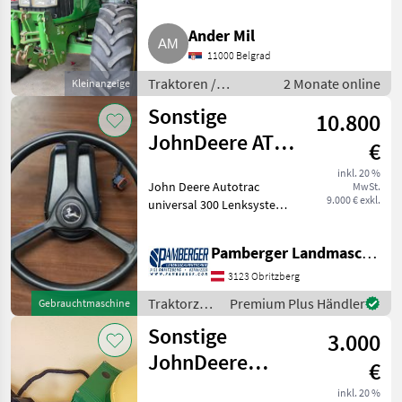
Traktoren Standard Traktoren
Ander Mil
11000 Belgrad
Traktoren /
2 Monate online
Kleinanzeige
Standard
Sonstige
10.800
Traktoren
JohnDeere ATU
€
300+4640+Starfire
inkl. 20 %
John Deere Autotrac
MwSt.
6000
9.000 € exkl.
universal 300 Lenksystem,
John Deere SF6000
Empfänger - SF1 (+/- 15 cm)
Pamberger Landmaschinentechnik GmbH
Signalgenauigkeit, John
Deere 4640 Monitor (26 cm
3123 Obritzberg
Bildschirmgrösse), A
Traktorzubehör
Premium Plus Händler
Gebrauchtmaschine
/ Sonstige
Sonstige
3.000
JohnDeere
€
Greenstar 1800
inkl. 20 %