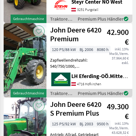
Steyr Center NÖ West
Powershuttle,
Kabinenfederung,
3251 Purgstall
Außenbedienung
Traktoren /
Premium Plus Händler
Gebrauchtmaschine
Heckzapfwelle, Kriechgang,
John Deere
John Deere 6420
Fahrzeugpapiere
42.900
vorhanden, Radio,
Premium
€
120 PS/88 kW
Bj. 2006
8080 h
inkl. 13%
MwSt./Verm.
37.964,60 €
Zapfwellendrehzahl:
exkl.
540/750/1000,
Powershuttle,
LH Eferding-OÖ.Mitte, Landtechnik Hofkirchen
Frontladerkonsole, Luftsitz,
EHR,
4716 Hofkirchen
Höchstgeschwindigkeit in
Traktoren /
Premium Plus Händler
Gebrauchtmaschine
km/h: 50 km/h, Plattform:
John Deere
John Deere 6420
Kabine, Getriebeart
49.300
Landmaschine: Stufe
S Premium Plus
€
125 PS/92 kW
Bj. 2003
9500 h
inkl. 13%
MwSt./Verm.
43.628,32 €
Antrieb: Allrad, Getriebeart