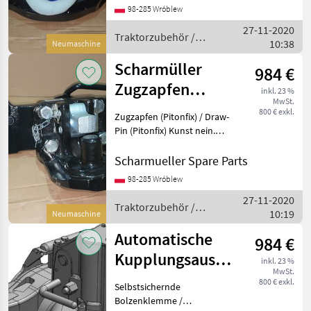
Nummer. 05.6390.46-A02 ----
98-285 Wróblew
-- //// Schreib uns an //// ----
27-11-2020
--- ----- /
Traktorzubehör /
10:38
Neumaschine
Scharmüller
Scharmüller
984 €
Zugzapfen
inkl. 23 %
MwSt.
(Pitonfix) /
800 € exkl.
Zugzapfen (Pitonfix) / Draw-
Draw-Pin Einsatz
Pin (Pitonfix) Kunst nein.
07.6390.32-A02 Dimension
390/25/32 (Wir haben
Scharmueller Spare Parts
andere Dimensionen / we
98-285 Wróblew
have other dimensions) -----
27-11-2020
-////
Traktorzubehör /
10:19
Neumaschine
Scharmüller
Automatische
984 €
Kupplungsausrückung
inkl. 23 %
MwSt.
Gabelkopf Typ
800 € exkl.
Selbstsichernde
u.a. John Deere
Bolzenklemme /