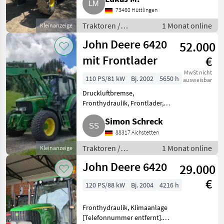
Neuzustand, er wurde weder im
Salz noch im Schnee bewegt.
73460 Hüttlingen
Der Schlepper hat Vol
Traktoren /
1 Monat online
Kleinanzeige
Standard Traktoren
John Deere 6420
52.000
mit Frontlader
€
MwSt nicht
110 PS/81 kW
Bj. 2002
5650 h
ausweisbar
Druckluftbremse,
Fronthydraulik, Frontlader,
Frontzapfwelle, gefederte
Simon Schreck
Vorderachse, Klimaanlage,
Plattform: Kabine, Getriebeart
88317 Aichstetten
Landmaschine: Stufenloses
Traktoren /
1 Monat online
Kleinanzeige
Getriebe, Luftsitz,
Standard Traktoren
John Deere 6420
29.000
€
120 PS/88 kW
Bj. 2004
4216 h
Fronthydraulik, Klimaanlage
[Telefonnummer entfernt].