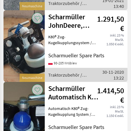
19-01-2021
Traktorzubehör /
13:40
Neumaschine
Scharmüller
Scharmüller
1.291,50
JohnDeere,
€
Valtra, Kubota,
inkl. 23 %
K80® Zug-
MwSt.
Fendt, MF, JCB
Kugelkupplungssystem /
1.050 € exkl.
K80®
Kugelkupplungssystem
Scharmueller Spare Parts
Artikel Nummer. 07.6330.42-
98-285 Wróblew
A02 Dimension 330/25/32
30-11-2020
(Wir haben andere
Traktorzubehör /
13:22
Dimensionen / wir haben
Neumaschine
Scharmüller
andere Dime
Scharmüller
1.414,50
Automatisch K80
€
Kugeleinsatz /
inkl. 23 %
Automatisch K80® Zug-
MwSt.
Ball K80 insert
Kugelkupplung System /
1.150 € exkl.
Automatic K80® Ball
Coupling System Artikel
Scharmueller Spare Parts