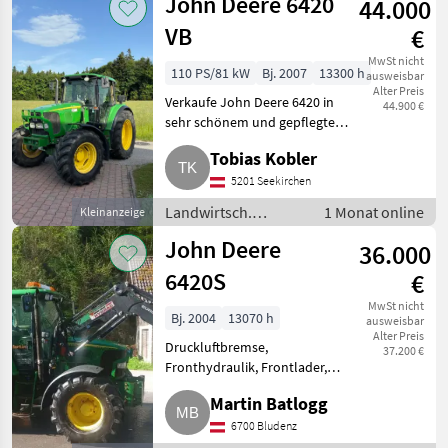
John Deere 6420
44.000
Sonstige Reparatur
und Ersatzteile
VB
€
MwSt nicht
110 PS/81 kW
Bj. 2007
13300 h
ausweisbar
Alter Preis
Verkaufe John Deere 6420 in
44.900 €
sehr schönem und gepflegtem
Zustand, funktioniert
Tobias Kobler
einwandfrei. Pickerl, TÜV wird
noch neu gemacht. Der Traktor
5201 Seekirchen
befindet sich in Österreic
Landwirtsch.
1 Monat online
Kleinanzeige
Motorfahrzeuge /
John Deere
36.000
Transporter und
Motorkarren
6420S
€
MwSt nicht
Bj. 2004
13070 h
ausweisbar
Alter Preis
Druckluftbremse,
37.200 €
Fronthydraulik, Frontlader,
Frontzapfwelle, gefederte
Martin Batlogg
Vorderachse, Plattform: Kabine,
Getriebeart Landmaschine:
6700 Bludenz
Stufenloses Getriebe, Luftsitz, 4-