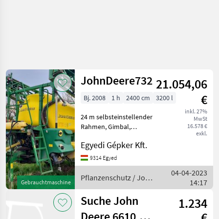
JohnDeere732
21.054,06
€
Bj. 2008
1 h
2400 cm
3200 l
inkl. 27%
24 m selbsteinstellender
MwSt
Rahmen, Gimbal,
16.578 €
exkl.
hydraulische
Egyedi Gépker Kft.
Stangenverstellung,
Monitorsteuerung, in
9314 Egyed
gutem Zustand zu
04-04-2023
verkaufen Pflanzenschutz
Pflanzenschutz / John
14:17
Gebrauchtmaschine
Feldspritzen
Deere
Suche John
1.234
Deere 6610,
€