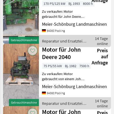
Anfrage
170 PS/125 kW
Bj. 1993
8000 h
Zu verkaufen: Motor
gebraucht für John Deere
7800 Wir sind Händler,
Meier-Schönburg Landmaschinen
Reparaturwerkstatt speziell
94060 Pocking
für JohnDeere Traktoren an
der österreichischen Grenze
14 Tage
Gebrauchtmaschine
Reparatur und Ersatzteile
Tausende n
online
/ John Deere
Motor für John
Preis
Deere 2040
auf
Anfrage
75 PS/55 kW
Bj. 1982
7500 h
Zu verkaufen: Motor
gebraucht von einem John
Deere 2040 Passt in 1640,
Meier-Schönburg Landmaschinen
2040, 2250, 2450. Passt
94060 Pocking
teilweise auch in 2140, 2250,
2650, 2850 Wir sind Händler
14 Tage
Gebrauchtmaschine
Reparatur und Ersatzteile
und R
online
/ John Deere
Motor für John
Preis