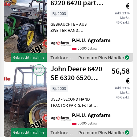
6220 6420 parts,
€
ersatzteile,
Bj. 2003
inkl. 23 %
MwSt.
pieces
46 € exkl.
GEBRAUCHTE – AUS
ZWEITER HAND:
TRAKTORTEILE. Für alle
P.H.U. Agrofarm
Teile rufen Sie uns bitte an
oder senden Sie uns eine
55095 Byków
Nachricht per E-Mail oder
Traktoren /
Premium Plus Händler
Gebrauchtmaschine
WhatsApp. TRAKTOR –
John Deere
John Deere 6420
SCHLEPPER-E
56,58
SE 6320 6520
€
parts,
Bj. 2003
inkl. 23 %
MwSt.
ersatzteile,
46 € exkl.
USED - SECOND HAND
pieces
TRACTOR PARTS. For all
parts call us or send
P.H.U. Agrofarm
message by e-mail either
whatsapp. TRAKTOR -
55095 Byków
SCHLEPPER ERSATZTEILE.
Traktoren /
Premium Plus Händler
Gebrauchtmaschine
Bei weiteren fragen