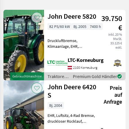
verfeinern
John Deere 5820
39.750
Kategorie
Land
Filter
2
€
82 PS/60 kW
Bj. 2005
7400 h
54
inkl. 20 %
AKTUELLER
Zurücksetzen
Ergebnisse
MwSt.
Druckluftbremse,
PFAD
33.125 €
anzeigen
Klimaanlage, EHR,
exkl.
John
Fronthydraulik, druckloser
Deere
Rücklauf, Außenbedienung
6420
LTC-Korneuburg
Heckzapfwelle, Radio,
2100 Korneuburg
KATEGORIE
Fahrzeugpapiere
WÄHLEN
vorhanden, Bolzengröße
Traktoren
Premium Gold Händler
Gebrauchtmaschine
Anhängevorrichtung (mm):
/ John
John Deere 6420
Landtechnik
52
Preis
Deere
S
auf
Forsttechnik
2
Anfrage
Bj. 2004
MARKTPLATZ
EHR, Luftsitz, 4-Rad Bremse,
druckloser Rücklauf,
Marktplatz
Händlerangebote
Kleinanzeigen
Frontladerkonsole,