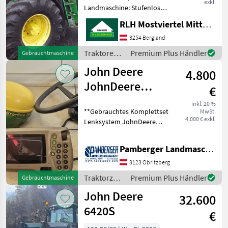
exkl.
Landmaschine: Stufenloses
Getriebe, Plattform: Kabine,
RLH Mostviertel Mitte - Standort BERGLAND
Zapfwellendrehzahl:
540/540E/1000,
3254 Bergland
Höchstgeschwindigkeit in
Traktoren /
Premium Plus Händler
Gebrauchtmaschine
km/h: 50 km/h, Aufladung:
John Deere
John Deere
4.800
JohnDeere
€
Lenksystem
inkl. 20 %
**Gebrauchtes Komplettset
MwSt.
Autotrac 200
4.000 € exkl.
Lenksystem JohnDeere
Universal mit
AutoTrac 200 Universal**
bestehend aus: -)Antenne
Pamberger Landmaschinentechnik GmbH
Starfire 3000 auf SF1
-)GreenStar 1800 Display
3123 Obritzberg
-)Lenkradmotor
Traktorzubehör
Premium Plus Händler
Gebrauchtmaschine
/ John
John Deere
32.600
Deere
6420S
€