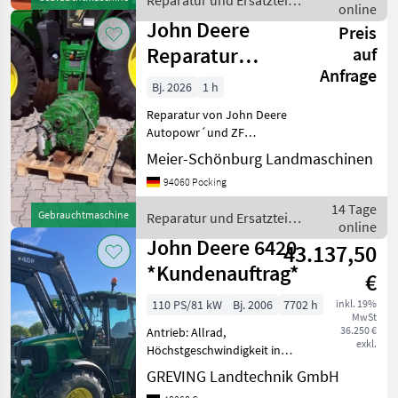
Reparatur und Ersatzteile
f
online
/ John Deere
John Deere
Preis
Reparatur
auf
Anfrage
JohnDeere
Bj. 2026
1 h
Autopowr
Reparatur von John Deere
Getriebe
Autopowr´und ZF
Getriebe: Wir überholen
Meier-Schönburg Landmaschinen
und reparieren alle John
94060 Pocking
Deere Getriebe und
Traktoren: AutoPowr,
14 Tage
Gebrauchtmaschine
Reparatur und Ersatzteile
PowerQuad, Powershift,
online
/ John Deere
Austausc
John Deere 6420
43.137,50
*Kundenauftrag*
€
110 PS/81 kW
Bj. 2006
7702 h
inkl. 19%
MwSt
36.250 €
Antrieb: Allrad,
exkl.
Höchstgeschwindigkeit in
km/h: 40 km/h, Plattform:
GREVING Landtechnik GmbH
Kabine,