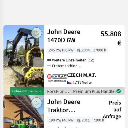
John Deere
55.808
1470D 6W
€
245 PS/180 kW
Bj. 2004
17000 h
== Weitere Einzelheiten (CZ)
== Erntemaschine
JohnDeere 1470 D
CZECH M.A.T.
Timberjack Jahr 2004
(Modell wurde nur 2002-
41761 Teplice
2006 produziert) 17 000
Forst- und
Premium Plus Händler
Gebrauchtmaschine
Motorstunden keine
Holztechnik
John Deere
unnötige El
Preis
/ John
Deere
Traktor
auf
Anfrage
gebraucht 6190R
190 PS/140 kW
Bj. 2011
7200 h
AutoPowr