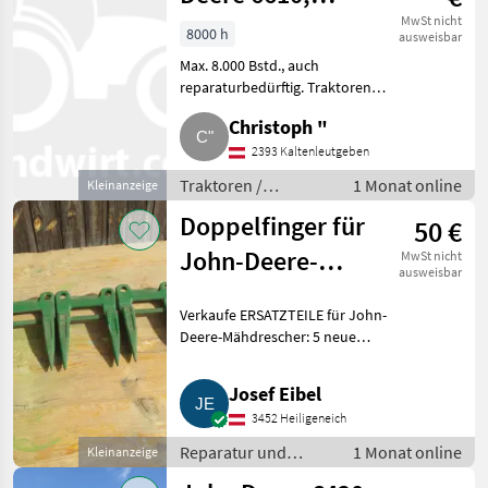
6810, 6320,
MwSt nicht
8000 h
ausweisbar
6330, 6420, 6430
Max. 8.000 Bstd., auch
reparaturbedürftig. Traktoren
Standard Traktoren
Christoph "
2393 Kaltenleutgeben
Traktoren /
1 Monat online
Kleinanzeige
Standard Traktoren
Doppelfinger für
50 €
John-Deere-
MwSt nicht
ausweisbar
Mähdrescher
Verkaufe ERSATZTEILE für John-
Deere-Mähdrescher: 5 neue
DOPPELFINGER mit Mittelsteg,
Ersatzteil-Nummer Z11228.
Josef Eibel
Gesamtpreis € 50. Zusendung
3452 Heiligeneich
möglich, zuzüglich Versand
Reparatur und
1 Monat online
Kleinanzeige
Ersatzteile /