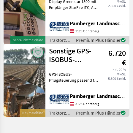
Display Greenstar 1800 mit
MwSt.
mit StarFire iTC
2.500 € exkl.
Empfänger StarFire iTC, A-
Säulenhalterung und Kabel
Traktorzubehör
Pamberger Landmaschinentechnik GmbH
Spurführung/GPS
3123 Obritzberg
Traktorzubehör
Premium Plus Händler
Gebrauchtmaschine
/ Sonstige
Sonstige GPS-
6.720
ISOBUS-
€
Pflugsteuerung
inkl. 20 %
GPS-ISOBUS-
MwSt.
für Vario Pflüge
5.600 € exkl.
Pflugsteuerung passend für
NewHolland Intelliview
IV/Steyr S-Tech700 / Case
Pamberger Landmaschinentechnik GmbH
AFS700, Trimble
FM1000/FMX, Trimble
3123 Obritzberg
XCN2050 / TMX2050,
Traktorzubehör
Premium Plus Händler
Neumaschine
Trimble XCN-1050 / GFX7
/ Sonstige