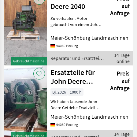
Deere 2040
auf
Anfrage
Zu verkaufen: Motor
gebraucht von einem John
Deere 2040 Passt in 1640,
2040, 2250, 2450. Passt
Meier-Schönburg Landmaschinen
teilweise auch in 2140, 2250,
94060 Pocking
2650, 2850 Wir sind Händler
14 Tage
und R
Reparatur und Ersatzteile
online
Gebrauchtmaschine
/ John Deere
Ersatzteile für
Preis
John Deere
auf
Anfrage
Getriebe
Bj. 2026
1000 h
Wir haben tausende John
Deere Getriebe Ersatzteile
am Lager. Alle Typen vom
Meier-Schönburg Landmaschinen
920 - bis zur aktuellen 6-R
94060 Pocking
Serie. Wir sind Händler und
Reparaturwerkstatt speziell
14 Tage
Gebrauchtmaschine