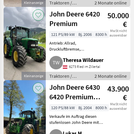
Traktoren /
2 Monate online
Kleinanzeige
Rad Bremse
Standard
John Deere 6420
50.000
Traktoren
Premium
€
MwSt nicht
121 PS/89 kW
Bj. 2006
8300 h
ausweisbar
Antrieb: Allrad,
Druckluftbremse,
Fronthydraulik, Frontzapfwelle,
Theresa Wildauer
gefederte Vorderachse,
Klimaanlage, Plattform: Kabine,
6273 Ried im Zillertal
Getriebeart Landmaschine:
Traktoren /
2 Monate online
Kleinanzeige
Schaltgetriebe, EHR, Luftsi
Standard
John Deere 6430
43.900
Traktoren
6420 Premium
€
stufenlos Vario
MwSt nicht
120 PS/88 kW
Bj. 2004
8000 h
ausweisbar
Fendt Traktor
Verkaufe im Auftrag diesen
stufenlosen John Deere mit
8.500 Bstd. Er befindet sich im
Lukas M.