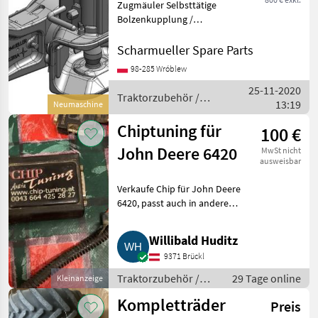
Zugmäuler Selbsttätige
Gabelkopf Typ
Bolzenkupplung /
Automatic Clevis Type
u.a. Valtra
Artikel Nummer.
Scharmueller Spare Parts
07.3903.292-A02 Dimension
98-285 Wróblew
390/25/32 (Wir haben
25-11-2020
andere Dimensionen / we
Traktorzubehör /
13:19
have other di
Neumaschine
Scharmüller
Chiptuning für
100 €
John Deere 6420
MwSt nicht
ausweisbar
Verkaufe Chip für John Deere
6420, passt auch in andere
Modelle mit VP 44 Pumpe, 4-
Zylinder. Traktorzubehör
Willibald Huditz
Sonstiges Traktorzubehör
9371 Brückl
Traktorzubehör /
29 Tage online
Kleinanzeige
Sonstiges
Kompletträder
Preis
Traktorzubehör