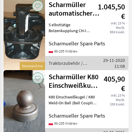
Scharmüller
1.045,50
automatischer
€
Zugmaul
inkl. 23 %
S elbsttätige
MwSt.
Gabelkopf Typ
Bolzenkupplung CH-I
850 € exkl.
(38mm) / Automatic Clevis
u.a. Fall
Type CH-I (38mm Bolt)
Scharmueller Spare Parts
Artikel Nummer.
98-285 Wróblew
05.3253.321-A02 Dimension
29-11-2020
325/26/26 (Wir haben
Traktorzubehör /
11:08
andere Dimensione
Neumaschine
Scharmüller
Scharmüller K80
405,90
Einschweißkugel
€
/ K80 Weld-On
inkl. 23 %
K80 Einschweißkugel / K80
MwSt.
Ball
Weld-On Ball (Ball Coupling
330 € exkl.
System) Art.Nr. 10.845.081.0
(also available with a
Scharmueller Spare Parts
holder Art.Nr. 02.481.351) ---
98-285 Wróblew
---//// Schreib uns