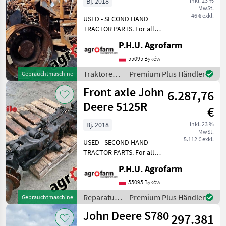
Bj. 2018
inkl. 23 %
MwSt.
ersatzteile,
46 € exkl.
USED - SECOND HAND
pieces
TRACTOR PARTS. For all
parts call us or send
P.H.U. Agrofarm
message by e-mail either
whatsapp. TRAKTOR -
55095 Byków
SCHLEPPER ERSATZTEILE.
Traktoren /
Premium Plus Händler
Gebrauchtmaschine
Bei weiteren fragen
John Deere
Front axle John
kontaktieren
6.287,76
Deere 5125R
€
Bj. 2018
inkl. 23 %
MwSt.
5.112 € exkl.
USED - SECOND HAND
TRACTOR PARTS. For all
parts call us or send
P.H.U. Agrofarm
message by e-mail either
whatsapp. TRAKTOR -
55095 Byków
SCHLEPPER ERSATZTEILE.
Reparatur
Premium Plus Händler
Gebrauchtmaschine
Bei weiteren fragen
und
John Deere S780
kontaktieren
297.381
Ersatzteile