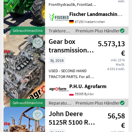
exkl.
Fronthydraulik, Frontlader,
EHR, Frontladerkonsole,
Fischer Landmaschinen GmbH
Zapfwellendrehzahl:
540/540E/1000,
67150 Niederkirchen
Klimaanlage,
Traktoren /
Premium Plus Händler
Gebrauchtmaschine
Höchstgeschwindigkeit in
John Deere
Gear box
km/h: 40 km/h
5.573,13
Geschwindigkeit:
transmission
€
rear axle John
Bj. 2018
inkl. 23 %
MwSt.
Deere 5125R
4.531 € exkl.
USED - SECOND HAND
TRACTOR PARTS. For all
parts call us or send
P.H.U. Agrofarm
message by e-mail either
whatsapp. TRAKTOR -
55095 Byków
SCHLEPPER ERSATZTEILE.
Reparatur
Premium Plus Händler
Gebrauchtmaschine
Bei weiteren fragen
und
John Deere
kontaktieren
56,58
Ersatzteile
/ John
5125R 5100 R
€
Deere
5115 parts,