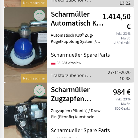
13:22
Dimensionen / wir haben
Neumaschine
Scharmüller
andere Dime
Scharmüller
1.414,50
Automatisch K80
€
Kugeleinsatz /
inkl. 23 %
Automatisch K80® Zug-
MwSt.
Ball K80 insert
Kugelkupplung System /
1.150 € exkl.
Automatic K80® Ball
Coupling System Artikel
Scharmueller Spare Parts
Nummer. 05.6390.46-A02 ----
98-285 Wróblew
-- //// Schreib uns an //// ----
27-11-2020
--- ----- /
Traktorzubehör /
10:38
Neumaschine
Scharmüller
Scharmüller
984 €
Zugzapfen
inkl. 23 %
MwSt.
(Pitonfix) /
800 € exkl.
Zugzapfen (Pitonfix) / Draw-
Draw-Pin Einsatz
Pin (Pitonfix) Kunst nein.
07.6390.32-A02 Dimension
390/25/32 (Wir haben
Scharmueller Spare Parts
andere Dimensionen / we