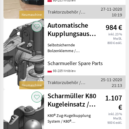
98-285 Wróblew
have other dimensions) -----
27-11-2020
-////
Traktorzubehör /
10:19
Neumaschine
Scharmüller
Automatische
984 €
Kupplungsausrückung
inkl. 23 %
MwSt.
Gabelkopf Typ
800 € exkl.
Selbstsichernde
u.a. John Deere
Bolzenklemme /
Automatische
Gabelkopfausführung
Scharmueller Spare Parts
Art.Nr. 07.3303.299-A17
98-285 Wróblew
Abmessung 330/25/32 (Wir
25-11-2020
haben andere
Traktorzubehör /
21:13
Abmessungen) ------////
Neumaschine
Scharmüller
Unser Sc
Scharmüller K80
1.107
Kugeleinsatz /
€
Kugel K80
inkl. 23 %
K80® Zug-Kugelkupplung
MwSt.
Einsatz
System / K80®
900 € exkl.
Kugelkupplungssystem