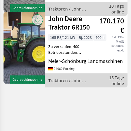
Arbeitsscheinwerfer, Load
10 Tage
Gebrauchtmaschine
Traktoren / John
Sensin
online
Deere
John Deere
170.170
Traktor 6R150
€
165 PS/121 kW
Bj. 2023
400 h
inkl. 19%
MwSt
143.000 €
Zu verkaufen: 400
exkl.
Betriebsstunden
JohnDeere 6R150 4
Meier-Schönburg Landmaschinen
Zylinder, super Traktor,
94060 Pocking
Zustand wie neu AutoPowr
Getriebe Stufenlos, 50km/h
15 Tage
Gebrauchtmaschine
Traktoren / John
ComfortView-Kabine
online
Deere
CommandARM