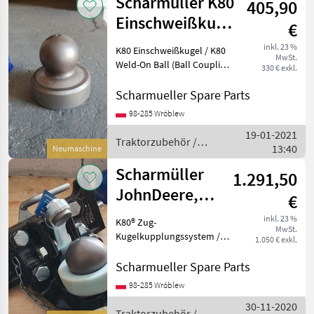
Scharmüller K80
405,90
Einschweißkugel
€
/ K80 Weld-On
inkl. 23 %
K80 Einschweißkugel / K80
MwSt.
Ball
Weld-On Ball (Ball Coupling
330 € exkl.
System) Art.Nr. 10.845.081.0
(also available with a
Scharmueller Spare Parts
holder Art.Nr. 02.481.351) ---
98-285 Wróblew
---//// Schreib uns
19-01-2021
Traktorzubehör /
13:40
Neumaschine
Scharmüller
Scharmüller
1.291,50
JohnDeere,
€
Valtra, Kubota,
inkl. 23 %
K80® Zug-
MwSt.
Fendt, MF, JCB
Kugelkupplungssystem /
1.050 € exkl.
K80®
Kugelkupplungssystem
Scharmueller Spare Parts
Artikel Nummer. 07.6330.42-
98-285 Wróblew
A02 Dimension 330/25/32
30-11-2020
(Wir haben andere
Traktorzubehör /