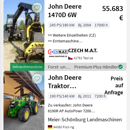
Holztechnik
John Deere
55.683
/ John
Deere
1470D 6W
€
245 PS/180 kW
Bj. 2004
17000 h
== Weitere Einzelheiten (CZ)
== Erntemaschine
JohnDeere 1470 D
CZECH M.A.T.
Timberjack Jahr 2004
(Modell wurde nur 2002-
41761 Teplice
2006 produziert) 17 000
Forst- und
Premium Plus Händler
Gebrauchtmaschine
Motorstunden keine
Holztechnik
John Deere
unnötige El
Preis
/ John
Deere
Traktor
auf
Anfrage
gebraucht 6190R
190 PS/140 kW
Bj. 2011
7200 h
AutoPowr
Zu verkaufen: John Deere
6190R AP AutoPowr 7200
Std, sofort verfügbar, AHK
Meier-Schönburg Landmaschinen
höhenverstellbar, feste K80,
94060 Pocking
Starfire Vorbereitung,