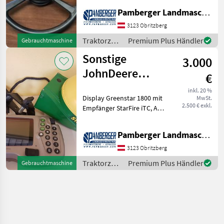
Empfänger - SF1 (+/- 15 cm)
Pamberger Landmaschinentechnik GmbH
Signalgenauigkeit, John
Deere 4640 Monitor (26 cm
3123 Obritzberg
Bildschirmgrösse), A
Traktorzubehör
Premium Plus Händler
Gebrauchtmaschine
/ Sonstige
Sonstige
3.000
JohnDeere
€
Greenstar 1800
inkl. 20 %
Display Greenstar 1800 mit
MwSt.
mit StarFire iTC
2.500 € exkl.
Empfänger StarFire iTC, A-
Säulenhalterung und Kabel
Traktorzubehör
Pamberger Landmaschinentechnik GmbH
Spurführung/GPS
3123 Obritzberg
Traktorzubehör
Premium Plus Händler
Gebrauchtmaschine
/ Sonstige