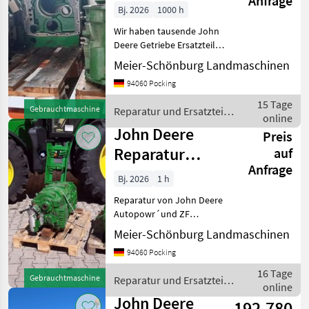
Anfrage
Getriebe
Bj. 2026
1000 h
Wir haben tausende John
Deere Getriebe Ersatzteile
am Lager. Alle Typen vom
Meier-Schönburg Landmaschinen
920 - bis zur aktuellen 6-R
94060 Pocking
Serie. Wir sind Händler und
Reparaturwerkstatt speziell
15 Tage
Gebrauchtmaschine
Reparatur und Ersatzteile
f
online
/ John Deere
John Deere
Preis
Reparatur
auf
Anfrage
JohnDeere
Bj. 2026
1 h
Autopowr
Reparatur von John Deere
Getriebe
Autopowr´und ZF
Getriebe: Wir überholen
Meier-Schönburg Landmaschinen
und reparieren alle John
94060 Pocking
Deere Getriebe und
Traktoren: AutoPowr,
16 Tage
Gebrauchtmaschine
Reparatur und Ersatzteile
PowerQuad, Powershift,
online
/ John Deere
Austausc
John Deere
192.780