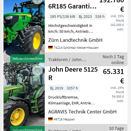
6R185 Garantie
€
03/2028
185 PS/136 kW
Bj. 2023
539 h
inkl. 19%
MwSt
162.000 €
Höchstgeschwindigkeit in
exkl.
km/h: 50 km/h, Antrieb:
Allrad Zum Verkauf steht
Zürn Landtechnik GmbH
ein gebrauchter John Deere
74214 Schöntal-Westernhausen
6R 185. Hersteller:
JohnDeere Modell: 6R 185
Noch 1 Tag
Gebrauchtmaschine
Traktoren / John
Leistung: 185 PS Mot
online
Deere
John Deere 5125
65.331
R
€
Bj. 2019
3357 h
inkl. 19%
MwSt
54.900 €
Druckluftbremse,
exkl.
Klimaanlage, EHR, Antrieb:
Allrad, Frontzapfwelle,
AGRAVIS Technik Center GmbH
Fronthydraulik 5125 R 010
49716 Meppen
Gebr. John Deere
Allradschlepper 020 Kabine,
10 Tage
Gebrauchtmaschine