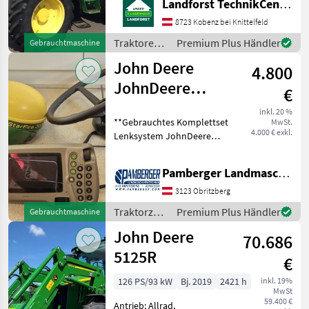
Landforst TechnikCenter Knittelfeld
lt. Hydraulikpumpe PFC
Fronthubwerk
8723 Kobenz bei Knittelfeld
CommandArm hydr.
Traktoren /
Premium Plus Händler
Gebrauchtmaschine
Bremse E-ICV Steuergerät
John Deere
John Deere
Hauer Fro
4.800
JohnDeere
€
Lenksystem
inkl. 20 %
**Gebrauchtes Komplettset
MwSt.
Autotrac 200
4.000 € exkl.
Lenksystem JohnDeere
Universal mit
AutoTrac 200 Universal**
bestehend aus: -)Antenne
Pamberger Landmaschinentechnik GmbH
Starfire 3000 auf SF1
-)GreenStar 1800 Display
3123 Obritzberg
-)Lenkradmotor
Traktorzubehör
Premium Plus Händler
Gebrauchtmaschine
/ John
John Deere
70.686
Deere
5125R
€
126 PS/93 kW
Bj. 2019
2421 h
inkl. 19%
MwSt
59.400 €
Antrieb: Allrad,