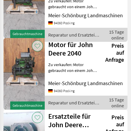
Zu verkaufen: Motor
gebraucht von einem John
Deere 2040 Passt in 1640,
Meier-Schönburg Landmaschinen
2040, 2250, 2450. Passt
94060 Pocking
teilweise auch in 2140, 2250,
2650, 2850 Wir sind Händler
15 Tage
Gebrauchtmaschine
Reparatur und Ersatzteile
und R
online
/ John Deere
Motor für John
Preis
Deere 2040
auf
Anfrage
Zu verkaufen: Motor
gebraucht von einem John
Deere 2040 Passt in 1640,
2040, 2250, 2450. Passt
Meier-Schönburg Landmaschinen
teilweise auch in 2140, 2250,
94060 Pocking
2650, 2850 Wir sind Händler
15 Tage
und R
Reparatur und Ersatzteile
online
Gebrauchtmaschine
/ John Deere
Ersatzteile für
Preis
John Deere
auf