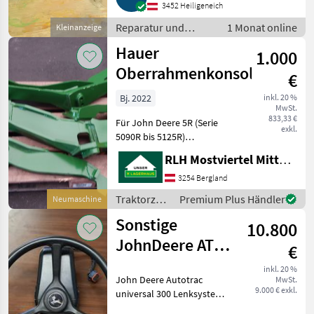
3452 Heiligeneich
möglich, zuzüglich Versand
Reparatur und
1 Monat online
Kleinanzeige
Ersatzteile /
Hauer
1.000
Sonstige Reparatur
und Ersatzteile
Oberrahmenkonsole
€
Bj. 2022
inkl. 20 %
MwSt.
833,33 €
Für John Deere 5R (Serie
exkl.
5090R bis 5125R)
Produktion Augusta USA,
RLH Mostviertel Mitte - Standort BERGLAND
Hauer Oberrahmen, Mit
Schrauben Traktorzubehör
3254 Bergland
Konsolen
Traktorzubehör
Premium Plus Händler
Neumaschine
/ Hauer
Sonstige
10.800
JohnDeere ATU
€
300+4640+Starfire
inkl. 20 %
John Deere Autotrac
MwSt.
6000
9.000 € exkl.
universal 300 Lenksystem,
John Deere SF6000