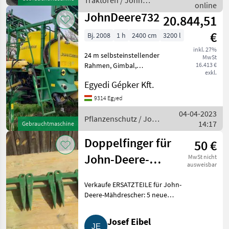
Traktoren / John
Heizung, Lüftung, Klima,
online
Deere
Luftsi
JohnDeere732
20.844,51
€
Bj. 2008
1 h
2400 cm
3200 l
inkl. 27%
24 m selbsteinstellender
MwSt
Rahmen, Gimbal,
16.413 €
exkl.
hydraulische
Egyedi Gépker Kft.
Stangenverstellung,
Monitorsteuerung, in
9314 Egyed
gutem Zustand zu
04-04-2023
verkaufen Pflanzenschutz
Pflanzenschutz / John
14:17
Gebrauchtmaschine
Feldspritzen
Deere
Doppelfinger für
50 €
John-Deere-
MwSt nicht
ausweisbar
Mähdrescher
Verkaufe ERSATZTEILE für John-
Deere-Mähdrescher: 5 neue
DOPPELFINGER mit Mittelsteg,
Ersatzteil-Nummer Z11228.
Josef Eibel
Gesamtpreis € 50. Zusendung