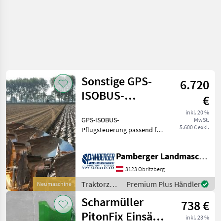
Sonstige GPS-
6.720
ISOBUS-
€
Pflugsteuerung
inkl. 20 %
GPS-ISOBUS-
MwSt.
für Vario Pflüge
5.600 € exkl.
Pflugsteuerung passend für
NewHolland Intelliview
IV/Steyr S-Tech700 / Case
Pamberger Landmaschinentechnik GmbH
AFS700, Trimble
FM1000/FMX, Trimble
3123 Obritzberg
XCN2050 / TMX2050,
Traktorzubehör
Premium Plus Händler
Neumaschine
Trimble XCN-1050 / GFX7
/ Sonstige
Scharmüller
738 €
PitonFix Einsätz
inkl. 23 %