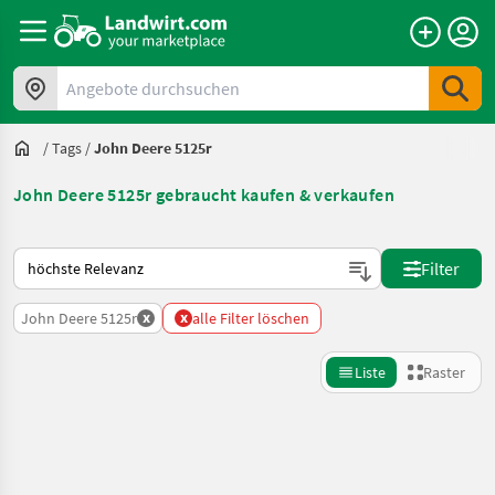
Angebote durchsuchen
/
Tags
/
John Deere 5125r
John Deere 5125r gebraucht kaufen & verkaufen
So wird auf Landwirt.com sortiert
Filter
x
x
John Deere 5125r
alle Filter löschen
Liste
Raster
Suche