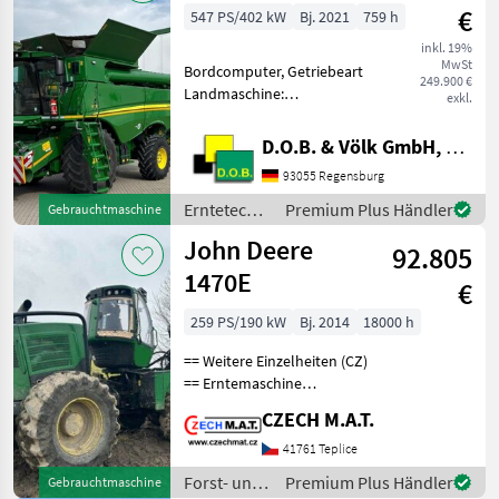
/ John
€
547 PS/402 kW
Bj. 2021
759 h
Deere
inkl. 19%
MwSt
Bordcomputer, Getriebeart
249.900 €
Landmaschine:
exkl.
Hydrostatgetriebe,
Ertragsmessung-GPS,
D.O.B. & Völk GmbH, Filiale Regensburg
Kabine, Klimaanlage,
93055 Regensburg
Strohhäcksler Bereifung
vorne optional: Reifen nach
Erntetechnik
Premium Plus Händler
Gebrauchtmaschine
Wahl oder Ketten m
Ackerbau /
John Deere
92.805
John Deere
1470E
€
259 PS/190 kW
Bj. 2014
18000 h
== Weitere Einzelheiten (CZ)
== Erntemaschine
JohnDeere 1470 E Jahr
CZECH M.A.T.
2014 Laufleistung 17 000
Motorstunden 190 kW
41761 Teplice
Motor Gewicht 22.9t 6x6
Forst- und
Premium Plus Händler
Gebrauchtmaschine
Antrieb Mähdrescherkopf