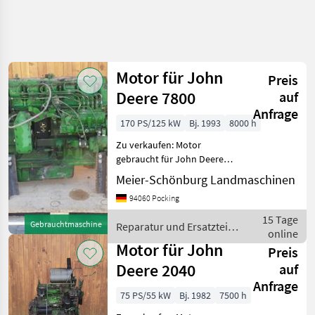
Motor für John
Preis
Deere 7800
auf
Anfrage
170 PS/125 kW
Bj. 1993
8000 h
Zu verkaufen: Motor
gebraucht für John Deere
7800 Wir sind Händler,
Meier-Schönburg Landmaschinen
Reparaturwerkstatt speziell
94060 Pocking
für JohnDeere Traktoren an
der österreichischen Grenze
15 Tage
Gebrauchtmaschine
Reparatur und Ersatzteile
Tausende n
online
/ John Deere
Motor für John
Preis
Deere 2040
auf
Anfrage
75 PS/55 kW
Bj. 1982
7500 h