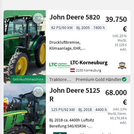
verfeinern
John Deere 5820
39.750
Kategorie
Land
Filter
2
€
82 PS/60 kW
Bj. 2005
7400 h
34
inkl. 20 %
AKTUELLER
Zurücksetzen
Ergebnisse
MwSt.
Druckluftbremse,
PFAD
33.125 €
anzeigen
Klimaanlage, EHR,
exkl.
John
Fronthydraulik, druckloser
Deere
Rücklauf, Außenbedienung
5125r
LTC-Korneuburg
Heckzapfwelle, Radio,
2100 Korneuburg
KATEGORIE
Fahrzeugpapiere
WÄHLEN
vorhanden, Bolzengröße
Traktoren
Premium Gold Händler
Gebrauchtmaschine
Anhängevorrichtung (mm):
/ John
John Deere 5125
Landtechnik
32
68.000
Deere
R
€
Forsttechnik
2
125 PS/92 kW
Bj. 2018
4400 h
inkl. 13%
MwSt./Verm.
MARKTPLATZ
60.176,99 €
Bj. 2018 ca. 4400h Luftsitz
exkl.
Bereifung 540/65R34 -
Marktplatz
Händlerangebote
Kleinanzeigen
440/65R24 auf Fixfelgen 117