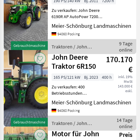
190 PS/140 kW
Bj. 2011
7200 h
AutoPowr
Zu verkaufen: John Deere
6190R AP AutoPowr 7200
Std, sofort verfügbar, AHK
Meier-Schönburg Landmaschinen
höhenverstellbar, feste K80,
94060 Pocking
Starfire Vorbereitung,
Arbeitsscheinwerfer, Load
9 Tage
Gebrauchtmaschine
Traktoren / John
Sensin
online
Deere
John Deere
170.170
Traktor 6R150
€
165 PS/121 kW
Bj. 2023
400 h
inkl. 19%
MwSt
143.000 €
Zu verkaufen: 400
exkl.
Betriebsstunden
JohnDeere 6R150 4
Meier-Schönburg Landmaschinen
Zylinder, super Traktor,
94060 Pocking
Zustand wie neu AutoPowr
Getriebe Stufenlos, 50km/h
14 Tage
Gebrauchtmaschine
Traktoren / John
ComfortView-Kabine
online
Deere
CommandARM
Motor für John
Preis