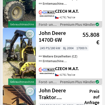
== Erntemaschine
JohnDeere 1470 E Jahr
CZECH M.A.T.
2014 Laufleistung 17 000
Motorstunden 190 kW
41761 Teplice
Motor Gewicht 22.9t 6x6
Forst- und
Premium Plus Händler
Gebrauchtmaschine
Antrieb Mähdrescherkopf
Holztechnik
John Deere
55.808
/ John
Deere
1470D 6W
€
245 PS/180 kW
Bj. 2004
17000 h
== Weitere Einzelheiten (CZ)
== Erntemaschine
JohnDeere 1470 D
CZECH M.A.T.
Timberjack Jahr 2004
(Modell wurde nur 2002-
41761 Teplice
2006 produziert) 17 000
Forst- und
Premium Plus Händler
Gebrauchtmaschine
Motorstunden keine
Holztechnik
John Deere
unnötige El
Preis
/ John
Deere
Traktor
auf
Anfrage
gebraucht 6190R