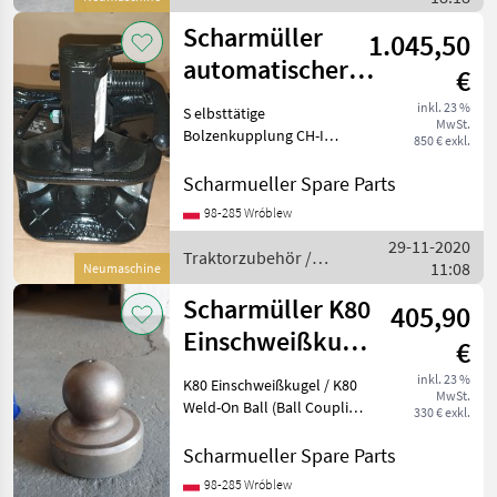
Scharmüller
Scharmüller
1.045,50
automatischer
€
Zugmaul
inkl. 23 %
S elbsttätige
MwSt.
Gabelkopf Typ
Bolzenkupplung CH-I
850 € exkl.
(38mm) / Automatic Clevis
u.a. Fall
Type CH-I (38mm Bolt)
Scharmueller Spare Parts
Artikel Nummer.
98-285 Wróblew
05.3253.321-A02 Dimension
29-11-2020
325/26/26 (Wir haben
Traktorzubehör /
11:08
andere Dimensione
Neumaschine
Scharmüller
Scharmüller K80
405,90
Einschweißkugel
€
/ K80 Weld-On
inkl. 23 %
K80 Einschweißkugel / K80
MwSt.
Ball
Weld-On Ball (Ball Coupling
330 € exkl.
System) Art.Nr. 10.845.081.0
(also available with a
Scharmueller Spare Parts
holder Art.Nr. 02.481.351) ---
98-285 Wróblew
---//// Schreib uns