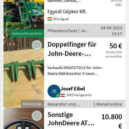
Rahmen, Gimbal,
16.578 €
exkl.
hydraulische
Egyedi Gépker Kft.
Stangenverstellung,
Monitorsteuerung, in
9314 Egyed
gutem Zustand zu
04-04-2023
verkaufen Pflanzenschutz
Pflanzenschutz / John
14:17
Gebrauchtmaschine
Feldspritzen
Deere
Doppelfinger für
50 €
John-Deere-
MwSt nicht
ausweisbar
Mähdrescher
Verkaufe ERSATZTEILE für John-
Deere-Mähdrescher: 5 neue
DOPPELFINGER mit Mittelsteg,
Ersatzteil-Nummer Z11228.
Josef Eibel
Gesamtpreis € 50. Zusendung
3452 Heiligeneich
möglich, zuzüglich Versand
Reparatur und
1 Monat online
Kleinanzeige
Ersatzteile /
Sonstige
10.800
Sonstige Reparatur
und Ersatzteile
JohnDeere ATU
€