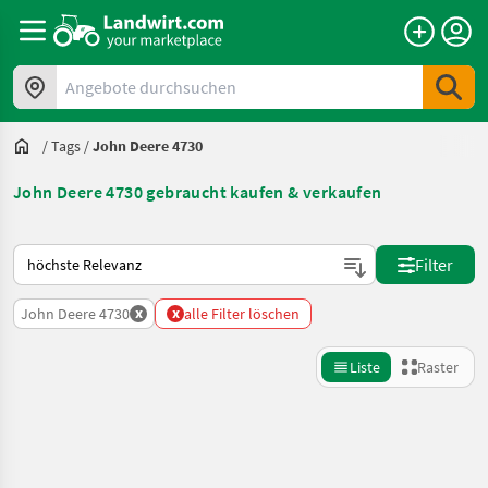
Angebote durchsuchen
/
Tags
/
John Deere 4730
John Deere 4730 gebraucht kaufen & verkaufen
So wird auf Landwirt.com sortiert
Filter
x
x
John Deere 4730
alle Filter löschen
Liste
Raster
Suche