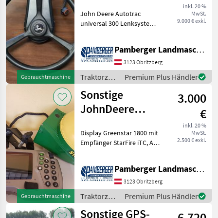
300+4640+Starfire
inkl. 20 %
John Deere Autotrac
MwSt.
6000
9.000 € exkl.
universal 300 Lenksystem,
John Deere SF6000
Empfänger - SF1 (+/- 15 cm)
Pamberger Landmaschinentechnik GmbH
Signalgenauigkeit, John
Deere 4640 Monitor (26 cm
3123 Obritzberg
Bildschirmgrösse), A
Traktorzubehör
Premium Plus Händler
Gebrauchtmaschine
/ Sonstige
Sonstige
3.000
JohnDeere
€
Greenstar 1800
inkl. 20 %
Display Greenstar 1800 mit
MwSt.
mit StarFire iTC
2.500 € exkl.
Empfänger StarFire iTC, A-
Säulenhalterung und Kabel
Traktorzubehör
Pamberger Landmaschinentechnik GmbH
Spurführung/GPS
3123 Obritzberg
Traktorzubehör
Premium Plus Händler
Gebrauchtmaschine
/ Sonstige
Sonstige GPS-
6.720