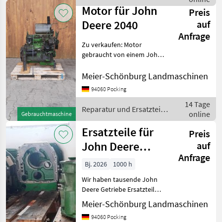
/ John Deere
Motor für John
Preis
Deere 2040
auf
Anfrage
Zu verkaufen: Motor
gebraucht von einem John
Deere 2040 Passt in 1640,
2040, 2250, 2450. Passt
Meier-Schönburg Landmaschinen
teilweise auch in 2140, 2250,
94060 Pocking
2650, 2850 Wir sind Händler
14 Tage
und R
Reparatur und Ersatzteile
online
Gebrauchtmaschine
/ John Deere
Ersatzteile für
Preis
John Deere
auf
Anfrage
Getriebe
Bj. 2026
1000 h
Wir haben tausende John
Deere Getriebe Ersatzteile
am Lager. Alle Typen vom
Meier-Schönburg Landmaschinen
920 - bis zur aktuellen 6-R
94060 Pocking
Serie. Wir sind Händler und