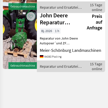
Reparaturwerkstatt speziell
15 Tage
Gebrauchtmaschine
Reparatur und Ersatzteile
f
online
/ John Deere
John Deere
Preis
Reparatur
auf
Anfrage
JohnDeere
Bj. 2026
1 h
Autopowr
Reparatur von John Deere
Getriebe
Autopowr´und ZF
Getriebe: Wir überholen
Meier-Schönburg Landmaschinen
und reparieren alle John
94060 Pocking
Deere Getriebe und
Traktoren: AutoPowr,
15 Tage
Gebrauchtmaschine
Reparatur und Ersatzteile
PowerQuad, Powershift,
online
/ John Deere
Austausc