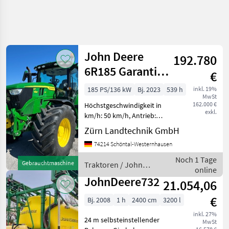
John Deere
192.780
6R185 Garantie
€
03/2028
185 PS/136 kW
Bj. 2023
539 h
inkl. 19%
MwSt
162.000 €
Höchstgeschwindigkeit in
exkl.
km/h: 50 km/h, Antrieb:
Allrad Zum Verkauf steht
Zürn Landtechnik GmbH
ein gebrauchter John Deere
74214 Schöntal-Westernhausen
6R 185. Hersteller:
JohnDeere Modell: 6R 185
Noch 1 Tage
Gebrauchtmaschine
Traktoren / John
Leistung: 185 PS Mot
online
Deere
JohnDeere732
21.054,06
€
Bj. 2008
1 h
2400 cm
3200 l
inkl. 27%
24 m selbsteinstellender
MwSt