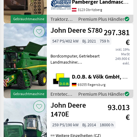
Pamberger Landmaschinentechnik GmbH
Starfire 3000 auf SF1
-)GreenStar 1800 Display
3123 Obritzberg
-)Lenkradmotor
Traktorzubehör
Premium Plus Händler
Gebrauchtmaschine
/ John
John Deere S780
297.381
Deere
€
547 PS/402 kW
Bj. 2021
759 h
inkl. 19%
MwSt
Bordcomputer, Getriebeart
249.900 €
Landmaschine:
exkl.
Hydrostatgetriebe,
Ertragsmessung-GPS,
D.O.B. & Völk GmbH, Filiale Regensburg
Kabine, Klimaanlage,
93055 Regensburg
Strohhäcksler Bereifung
vorne optional: Reifen nach
Erntetechnik
Premium Plus Händler
Gebrauchtmaschine
Wahl oder Ketten m
Ackerbau /
John Deere
93.013
John Deere
1470E
€
259 PS/190 kW
Bj. 2014
18000 h
== Weitere Einzelheiten (CZ)