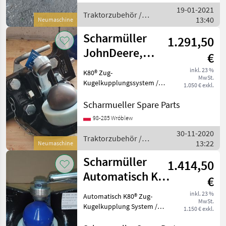
19-01-2021
Traktorzubehör /
13:40
Neumaschine
Scharmüller
Scharmüller
1.291,50
JohnDeere,
€
Valtra, Kubota,
inkl. 23 %
K80® Zug-
MwSt.
Fendt, MF, JCB
Kugelkupplungssystem /
1.050 € exkl.
K80®
Kugelkupplungssystem
Scharmueller Spare Parts
Artikel Nummer. 07.6330.42-
98-285 Wróblew
A02 Dimension 330/25/32
30-11-2020
(Wir haben andere
Traktorzubehör /
13:22
Dimensionen / wir haben
Neumaschine
Scharmüller
andere Dime
Scharmüller
1.414,50
Automatisch K80
€
Kugeleinsatz /
inkl. 23 %
Automatisch K80® Zug-
MwSt.
Ball K80 insert
Kugelkupplung System /
1.150 € exkl.
Automatic K80® Ball