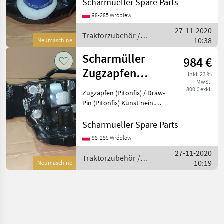
Coupling System Artikel
Scharmueller Spare Parts
Nummer. 05.6390.46-A02 ----
98-285 Wróblew
-- //// Schreib uns an //// ----
27-11-2020
--- ----- /
Traktorzubehör /
10:38
Neumaschine
Scharmüller
Scharmüller
984 €
Zugzapfen
inkl. 23 %
MwSt.
(Pitonfix) /
800 € exkl.
Zugzapfen (Pitonfix) / Draw-
Draw-Pin Einsatz
Pin (Pitonfix) Kunst nein.
07.6390.32-A02 Dimension
390/25/32 (Wir haben
Scharmueller Spare Parts
andere Dimensionen / we
98-285 Wróblew
have other dimensions) -----
27-11-2020
-////
Traktorzubehör /
10:19
Neumaschine
Scharmüller