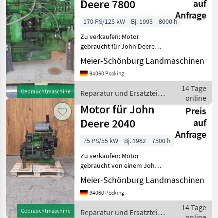
Deere 7800
auf
Anfrage
170 PS/125 kW
Bj. 1993
8000 h
Zu verkaufen: Motor
gebraucht für John Deere
7800 Wir sind Händler,
Meier-Schönburg Landmaschinen
Reparaturwerkstatt speziell
94060 Pocking
für JohnDeere Traktoren an
der österreichischen Grenze
14 Tage
Gebrauchtmaschine
Reparatur und Ersatzteile
Tausende n
online
/ John Deere
Motor für John
Preis
Deere 2040
auf
Anfrage
75 PS/55 kW
Bj. 1982
7500 h
Zu verkaufen: Motor
gebraucht von einem John
Deere 2040 Passt in 1640,
Meier-Schönburg Landmaschinen
2040, 2250, 2450. Passt
94060 Pocking
teilweise auch in 2140, 2250,
2650, 2850 Wir sind Händler
14 Tage
Gebrauchtmaschine
Reparatur und Ersatzteile
und R
online