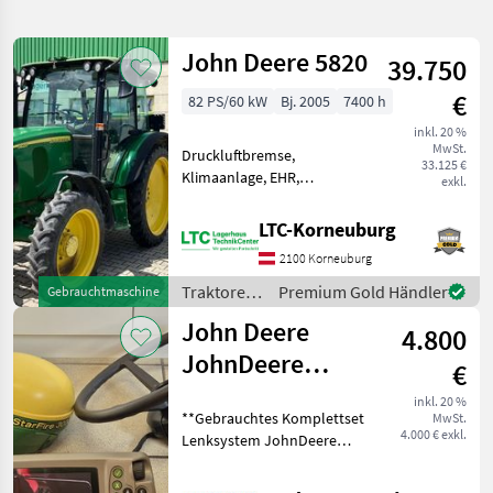
verfeinern
John Deere 5820
39.750
Kategorie
Land
Filter
2
€
82 PS/60 kW
Bj. 2005
7400 h
27
inkl. 20 %
AKTUELLER
Zurücksetzen
Ergebnisse
MwSt.
Druckluftbremse,
PFAD
33.125 €
anzeigen
Klimaanlage, EHR,
exkl.
John
Fronthydraulik, druckloser
Deere
Rücklauf, Außenbedienung
4730
LTC-Korneuburg
Heckzapfwelle, Radio,
2100 Korneuburg
KATEGORIE
Fahrzeugpapiere
WÄHLEN
vorhanden, Bolzengröße
Traktoren
Premium Gold Händler
Gebrauchtmaschine
Anhängevorrichtung (mm):
/ John
John Deere
Landtechnik
25
4.800
Deere
JohnDeere
€
Forsttechnik
2
Lenksystem
inkl. 20 %
**Gebrauchtes Komplettset
MwSt.
Autotrac 200
MARKTPLATZ
4.000 € exkl.
Lenksystem JohnDeere
Universal mit
AutoTrac 200 Universal**
Marktplatz
Händlerangebote
Kleinanzeigen
bestehend aus: -)Antenne