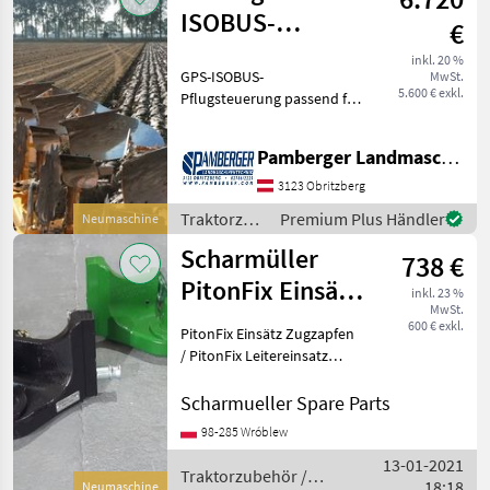
ISOBUS-
€
Pflugsteuerung
inkl. 20 %
GPS-ISOBUS-
MwSt.
für Vario Pflüge
5.600 € exkl.
Pflugsteuerung passend für
NewHolland Intelliview
IV/Steyr S-Tech700 / Case
Pamberger Landmaschinentechnik GmbH
AFS700, Trimble
FM1000/FMX, Trimble
3123 Obritzberg
XCN2050 / TMX2050,
Traktorzubehör
Premium Plus Händler
Neumaschine
Trimble XCN-1050 / GFX7
/ Sonstige
Scharmüller
738 €
PitonFix Einsätz
inkl. 23 %
MwSt.
Zugzapfen /
600 € exkl.
PitonFix Einsätz Zugzapfen
PitonFix Insert
/ PitonFix Leitereinsatz
Artikel Nummer. 05.6330.10-
A02 / 05.6330.10-A17
Scharmueller Spare Parts
Dimension 330/25/32 (Wir
98-285 Wróblew
haben andere Dimensionen
13-01-2021
/ wir haben
Traktorzubehör /
18:18
Neumaschine