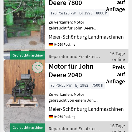
Deere 7800
auf
Anfrage
170 PS/125 kW
Bj. 1993
8000 h
Zu verkaufen: Motor
gebraucht für John Deere
7800 Wir sind Händler,
Meier-Schönburg Landmaschinen
Reparaturwerkstatt speziell
94060 Pocking
für JohnDeere Traktoren an
der österreichischen Grenze
16 Tage
Gebrauchtmaschine
Reparatur und Ersatzteile
Tausende n
online
/ John Deere
Motor für John
Preis
Deere 2040
auf
Anfrage
75 PS/55 kW
Bj. 1982
7500 h
Zu verkaufen: Motor
gebraucht von einem John
Deere 2040 Passt in 1640,
Meier-Schönburg Landmaschinen
2040, 2250, 2450. Passt
94060 Pocking
teilweise auch in 2140, 2250,
2650, 2850 Wir sind Händler
16 Tage
Gebrauchtmaschine
Reparatur und Ersatzteile
und R
online