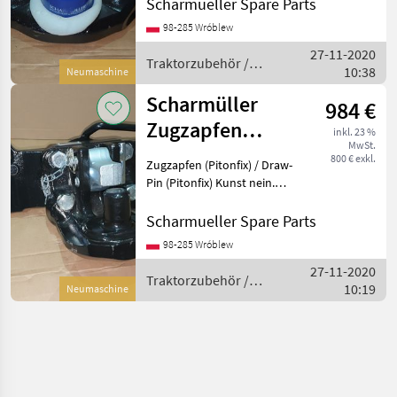
Coupling System Artikel
Scharmueller Spare Parts
Nummer. 05.6390.46-A02 ----
98-285 Wróblew
-- //// Schreib uns an //// ----
27-11-2020
--- ----- /
Traktorzubehör /
10:38
Neumaschine
Scharmüller
Scharmüller
984 €
Zugzapfen
inkl. 23 %
MwSt.
(Pitonfix) /
800 € exkl.
Zugzapfen (Pitonfix) / Draw-
Draw-Pin Einsatz
Pin (Pitonfix) Kunst nein.
07.6390.32-A02 Dimension
390/25/32 (Wir haben
Scharmueller Spare Parts
andere Dimensionen / we
98-285 Wróblew
have other dimensions) -----
27-11-2020
-////
Traktorzubehör /
10:19
Neumaschine
Scharmüller