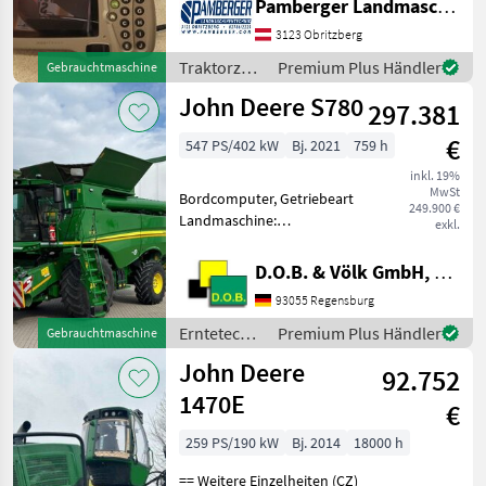
Pamberger Landmaschinentechnik GmbH
Starfire 3000 auf SF1
Marktplatz
Händlerangebote
Kleinanzeigen
-)GreenStar 1800 Display
3123 Obritzberg
-)Lenkradmotor
Traktorzubehör
Premium Plus Händler
Gebrauchtmaschine
/ John
John Deere S780
297.381
Deere
€
547 PS/402 kW
Bj. 2021
759 h
inkl. 19%
MwSt
Bordcomputer, Getriebeart
249.900 €
Landmaschine:
exkl.
Hydrostatgetriebe,
Ertragsmessung-GPS,
D.O.B. & Völk GmbH, Filiale Regensburg
Kabine, Klimaanlage,
93055 Regensburg
Strohhäcksler Bereifung
vorne optional: Reifen nach
Erntetechnik
Premium Plus Händler
Gebrauchtmaschine
Wahl oder Ketten m
Ackerbau /
John Deere
92.752
John Deere
1470E
€
259 PS/190 kW
Bj. 2014
18000 h
== Weitere Einzelheiten (CZ)