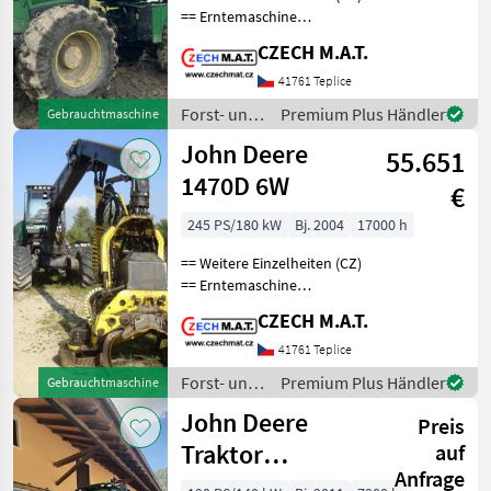
== Erntemaschine
JohnDeere 1470 E Jahr
CZECH M.A.T.
2014 Laufleistung 17 000
Motorstunden 190 kW
41761 Teplice
Motor Gewicht 22.9t 6x6
Forst- und
Premium Plus Händler
Gebrauchtmaschine
Antrieb Mähdrescherkopf
Holztechnik
John Deere
55.651
/ John
Deere
1470D 6W
€
245 PS/180 kW
Bj. 2004
17000 h
== Weitere Einzelheiten (CZ)
== Erntemaschine
JohnDeere 1470 D
CZECH M.A.T.
Timberjack Jahr 2004
(Modell wurde nur 2002-
41761 Teplice
2006 produziert) 17 000
Forst- und
Premium Plus Händler
Gebrauchtmaschine
Motorstunden keine
Holztechnik
John Deere
unnötige El
Preis
/ John
Deere
Traktor
auf
Anfrage
gebraucht 6190R