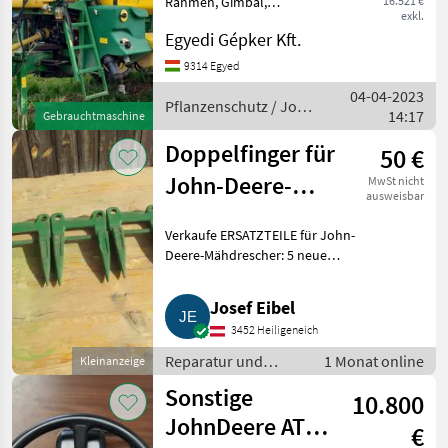
Rahmen, Gimbal,
16.521 €
exkl.
hydraulische
Egyedi Gépker Kft.
Stangenverstellung,
Monitorsteuerung, in
9314 Egyed
gutem Zustand zu
04-04-2023
verkaufen Pflanzenschutz
Pflanzenschutz / John
14:17
Gebrauchtmaschine
Feldspritzen
Deere
Doppelfinger für
50 €
John-Deere-
MwSt nicht
ausweisbar
Mähdrescher
Verkaufe ERSATZTEILE für John-
Deere-Mähdrescher: 5 neue
DOPPELFINGER mit Mittelsteg,
Ersatzteil-Nummer Z11228.
Josef Eibel
Gesamtpreis € 50. Zusendung
3452 Heiligeneich
möglich, zuzüglich Versand
Reparatur und
1 Monat online
Kleinanzeige
Ersatzteile /
Sonstige
10.800
Sonstige Reparatur
und Ersatzteile
JohnDeere ATU
€