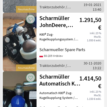
19-01-2021
Traktorzubehör /
13:40
Neumaschine
Scharmüller
Scharmüller
1.291,50
JohnDeere,
€
Valtra, Kubota,
inkl. 23 %
K80® Zug-
MwSt.
Fendt, MF, JCB
Kugelkupplungssystem /
1.050 € exkl.
K80®
Kugelkupplungssystem
Scharmueller Spare Parts
Artikel Nummer. 07.6330.42-
98-285 Wróblew
A02 Dimension 330/25/32
30-11-2020
(Wir haben andere
Traktorzubehör /
13:22
Dimensionen / wir haben
Neumaschine
Scharmüller
andere Dime
Scharmüller
1.414,50
Automatisch K80
€
Kugeleinsatz /
inkl. 23 %
Automatisch K80® Zug-
MwSt.
Ball K80 insert
Kugelkupplung System /
1.150 € exkl.
Automatic K80® Ball