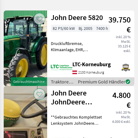
verfeinern
John Deere 5820
39.750
Kategorie
Land
Filter
2
€
82 PS/60 kW
Bj. 2005
7400 h
27
inkl. 20 %
AKTUELLER
Zurücksetzen
Ergebnisse
MwSt.
Druckluftbremse,
PFAD
33.125 €
anzeigen
Klimaanlage, EHR,
exkl.
John
Fronthydraulik, druckloser
Deere
Rücklauf, Außenbedienung
1270g
LTC-Korneuburg
28x26
Heckzapfwelle, Radio,
5
2100 Korneuburg
Fahrzeugpapiere
vorhanden, Bolzengröße
Traktoren
Premium Gold Händler
Gebrauchtmaschine
KATEGORIE
Anhängevorrichtung (mm):
/ John
WÄHLEN
John Deere
4.800
Deere
JohnDeere
Landtechnik
25
€
Lenksystem
inkl. 20 %
Forsttechnik
2
**Gebrauchtes Komplettset
MwSt.
Autotrac 200
4.000 € exkl.
Lenksystem JohnDeere
Universal mit
AutoTrac 200 Universal**
MARKTPLATZ
bestehend aus: -)Antenne