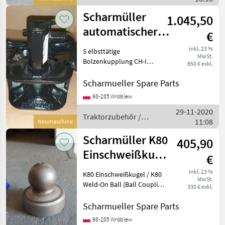
Scharmüller
Scharmüller
1.045,50
automatischer
€
Zugmaul
inkl. 23 %
S elbsttätige
MwSt.
Gabelkopf Typ
Bolzenkupplung CH-I
850 € exkl.
(38mm) / Automatic Clevis
u.a. Fall
Type CH-I (38mm Bolt)
Scharmueller Spare Parts
Artikel Nummer.
98-285 Wróblew
05.3253.321-A02 Dimension
29-11-2020
325/26/26 (Wir haben
Traktorzubehör /
11:08
andere Dimensione
Neumaschine
Scharmüller
Scharmüller K80
405,90
Einschweißkugel
€
/ K80 Weld-On
inkl. 23 %
K80 Einschweißkugel / K80
MwSt.
Ball
Weld-On Ball (Ball Coupling
330 € exkl.
System) Art.Nr. 10.845.081.0
(also available with a
Scharmueller Spare Parts
holder Art.Nr. 02.481.351) ---
98-285 Wróblew
---//// Schreib uns