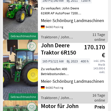
190 PS/140 kW
Bj. 2011
7200 h
AutoPowr
Zu verkaufen: John Deere
6190R AP AutoPowr 7200
Std, sofort verfügbar, AHK
Meier-Schönburg Landmaschinen
höhenverstellbar, feste K80,
94060 Pocking
Starfire Vorbereitung,
Arbeitsscheinwerfer, Load
11 Tage
Gebrauchtmaschine
Traktoren / John
Sensin
online
Deere
John Deere
170.170
Traktor 6R150
€
165 PS/121 kW
Bj. 2023
400 h
inkl. 19%
MwSt
143.000 €
Zu verkaufen: 400
exkl.
Betriebsstunden
JohnDeere 6R150 4
Meier-Schönburg Landmaschinen
Zylinder, super Traktor,
94060 Pocking
Zustand wie neu AutoPowr
Getriebe Stufenlos, 50km/h
16 Tage
Gebrauchtmaschine
Traktoren / John
ComfortView-Kabine
online
Deere
CommandARM
Motor für John
Preis