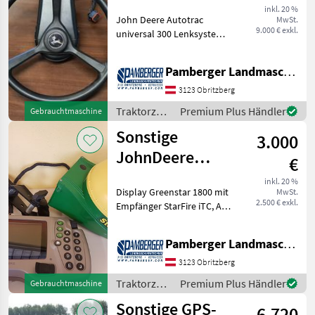
300+4640+Starfire
inkl. 20 %
John Deere Autotrac
MwSt.
6000
9.000 € exkl.
universal 300 Lenksystem,
John Deere SF6000
Empfänger - SF1 (+/- 15 cm)
Pamberger Landmaschinentechnik GmbH
Signalgenauigkeit, John
Deere 4640 Monitor (26 cm
3123 Obritzberg
Bildschirmgrösse), A
Traktorzubehör
Premium Plus Händler
Gebrauchtmaschine
/ Sonstige
Sonstige
3.000
JohnDeere
€
Greenstar 1800
inkl. 20 %
Display Greenstar 1800 mit
MwSt.
mit StarFire iTC
2.500 € exkl.
Empfänger StarFire iTC, A-
Säulenhalterung und Kabel
Traktorzubehör
Pamberger Landmaschinentechnik GmbH
Spurführung/GPS
3123 Obritzberg
Traktorzubehör
Premium Plus Händler
Gebrauchtmaschine
/ Sonstige
Sonstige GPS-
6.720