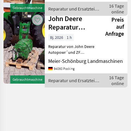
Reparaturwerkstatt speziell
16 Tage
Gebrauchtmaschine
Reparatur und Ersatzteile
f
online
/ John Deere
John Deere
Preis
Reparatur
auf
Anfrage
JohnDeere
Bj. 2026
1 h
Autopowr
Reparatur von John Deere
Getriebe
Autopowr´und ZF
Getriebe: Wir überholen
Meier-Schönburg Landmaschinen
und reparieren alle John
94060 Pocking
Deere Getriebe und
Traktoren: AutoPowr,
16 Tage
Gebrauchtmaschine
Reparatur und Ersatzteile
PowerQuad, Powershift,
online
/ John Deere
Austausc