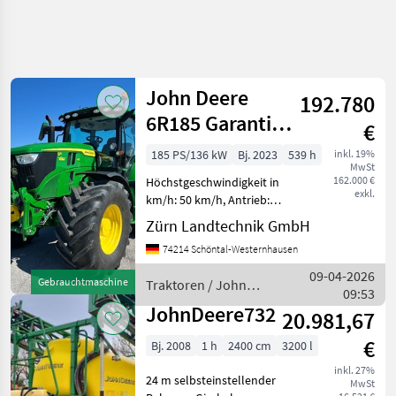
John Deere
192.780
6R185 Garantie
€
03/2028
185 PS/136 kW
Bj. 2023
539 h
inkl. 19%
MwSt
162.000 €
Höchstgeschwindigkeit in
exkl.
km/h: 50 km/h, Antrieb:
Allrad Zum Verkauf steht
Zürn Landtechnik GmbH
ein gebrauchter John Deere
74214 Schöntal-Westernhausen
6R 185. Hersteller:
JohnDeere Modell: 6R 185
09-04-2026
Gebrauchtmaschine
Traktoren / John
Leistung: 185 PS Mot
09:53
Deere
JohnDeere732
20.981,67
€
Bj. 2008
1 h
2400 cm
3200 l
inkl. 27%
24 m selbsteinstellender
MwSt