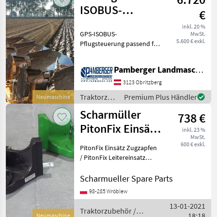
ISOBUS-
€
Pflugsteuerung
inkl. 20 %
GPS-ISOBUS-
MwSt.
für Vario Pflüge
5.600 € exkl.
Pflugsteuerung passend für
NewHolland Intelliview
IV/Steyr S-Tech700 / Case
Pamberger Landmaschinentechnik GmbH
AFS700, Trimble
FM1000/FMX, Trimble
3123 Obritzberg
XCN2050 / TMX2050,
Traktorzubehör
Premium Plus Händler
Neumaschine
Trimble XCN-1050 / GFX7
/ Sonstige
Scharmüller
738 €
PitonFix Einsätz
inkl. 23 %
MwSt.
Zugzapfen /
600 € exkl.
PitonFix Einsätz Zugzapfen
PitonFix Insert
/ PitonFix Leitereinsatz
Artikel Nummer. 05.6330.10-
A02 / 05.6330.10-A17
Scharmueller Spare Parts
Dimension 330/25/32 (Wir
98-285 Wróblew
haben andere Dimensionen
13-01-2021
/ wir haben
Traktorzubehör /
18:18
Neumaschine