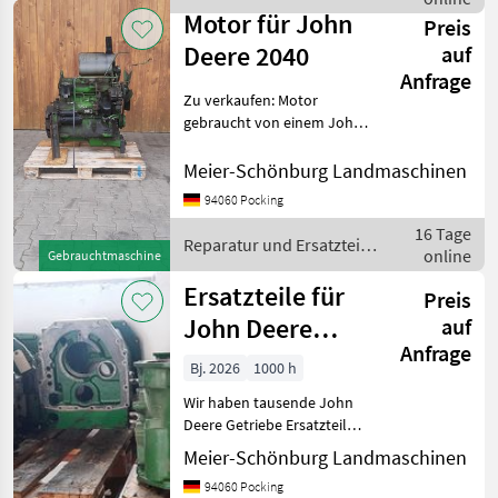
/ John Deere
Motor für John
Preis
Deere 2040
auf
Anfrage
Zu verkaufen: Motor
gebraucht von einem John
Deere 2040 Passt in 1640,
2040, 2250, 2450. Passt
Meier-Schönburg Landmaschinen
teilweise auch in 2140, 2250,
94060 Pocking
2650, 2850 Wir sind Händler
16 Tage
und R
Reparatur und Ersatzteile
online
Gebrauchtmaschine
/ John Deere
Ersatzteile für
Preis
John Deere
auf
Anfrage
Getriebe
Bj. 2026
1000 h
Wir haben tausende John
Deere Getriebe Ersatzteile
am Lager. Alle Typen vom
Meier-Schönburg Landmaschinen
920 - bis zur aktuellen 6-R
94060 Pocking
Serie. Wir sind Händler und