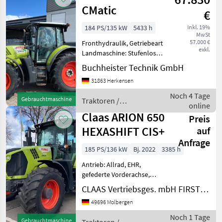
CMatic
€
184 PS/135 kW
5433 h
inkl. 19%
MwSt
57.000 €
Fronthydraulik, Getriebeart
exkl.
Landmaschine: Stufenloses
Getriebe, gefederte
Buchheister Technik GmbH
Vorderachse, Luftsitz, EHR,
31863 Herkensen
Antrieb: Allrad,
Klimaanlage,
Noch 4 Tage
Gebrauchtmaschine
Traktoren /
Zapfwellendrehzahl:
online
Claas
540/540E/1000/1000E,
Claas ARION 650
Preis
HEXASHIFT CIS+
auf
Anfrage
185 PS/136 kW
Bj. 2022
3385 h
Antrieb: Allrad, EHR,
gefederte Vorderachse,
Plattform: Kabine,
CLAAS Vertriebsges. mbH FIRST CLAAS USED Center Molbergen
Klimaanlage 1000 1000 E
49696 Molbergen
540 540 E Allrad
Arbeitsscheinwerfer
Noch 1 Tage
Gebrauchtmaschine