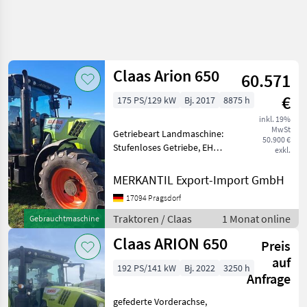
Claas Arion 650
60.571
€
175 PS/129 kW
Bj. 2017
8875 h
inkl. 19%
MwSt
Getriebeart Landmaschine:
50.900 €
Stufenloses Getriebe, EHR,
exkl.
Antrieb: Allrad,
Druckluftbremse,
MERKANTIL Export-Import GmbH
Klimaanlage,
17094 Pragsdorf
Zapfwellendrehzahl:
540/540E/1000/1000E,
Traktoren / Claas
1 Monat online
Gebrauchtmaschine
gefederte Vorderachse,
Claas ARION 650
Höchstge
Preis
auf
192 PS/141 kW
Bj. 2022
3250 h
Anfrage
gefederte Vorderachse,