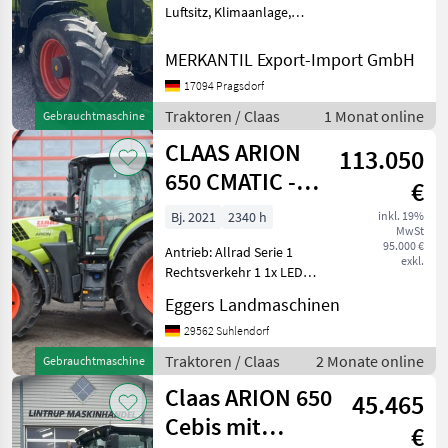
Luftsitz, Klimaanlage,
Antrieb: Allrad, EHR,
Höchstgeschwindigkeit in
MERKANTIL Export-Import GmbH
km/h: 40 km/h
17094 Pragsdorf
Geschwindigkeit: 40 km/h,
Erstzulassung: 2022,
Traktoren / Claas
1 Monat online
Gebrauchtmaschine
Druckluftanlag
CLAAS ARION
113.050
650 CMATIC -
€
Stage V CIS
Bj. 2021
2340 h
inkl. 19%
MwSt
95.000 €
Antrieb: Allrad Serie 1
exkl.
Rechtsverkehr 1 1x LED
Rundumwarnleuchte,
Eggers Landmaschinen
klappbar, links 1
Ausstattung - Europäische
29562 Suhlendorf
Union 1 Frontkraftheber
Traktoren / Claas
2 Monate online
Gebrauchtmaschine
ohne Steckansc
Claas ARION 650
45.465
Cebis mit
€