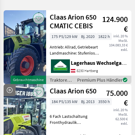
verfeinern
Claas Arion 650
124.900
Kategorie
Land
Filter
2
CMATIC CEBIS
€
25
175 PS/129 kW
Bj. 2020
1822 h
inkl. 20 %
AKTUELLER
Zurücksetzen
Ergebnisse
MwSt.
PFAD
104.083,33 €
anzeigen
Antrieb: Allrad, Getriebeart
exkl.
Claas
Landmaschine: Stufenloses
Arion
Getriebe, Plattform: Kabine,
650
Lagerhaus Wechselgau reg. Gen.m.b.H.
Zapfwellendrehzahl:
Cmatic
540/1000,
Cebis
8230 Hartberg
Höchstgeschwindigkeit in
Traktoren /
Premium Plus Händler
Gebrauchtmaschine
KATEGORIE
km/h: 50 km/h, Aufladung:
Claas
WÄHLEN
Claas Arion 650
Turbo
75.000
Landtechnik
25
€
184 PS/135 kW
Bj. 2013
3550 h
inkl. 20 %
MARKTPLATZ
MwSt.
6 Fach Lastschaltung
62.500 €
Fronthydraulik
exkl.
Marktplatz
Händlerangebote
Kleinanzeigen
Frontzapfwelle 4 DW
Steuergeräte 2