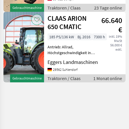
stan Koła napędzające: 4
Traktoren / Claas
23 Tage online
Gebrauchtmaschine
koła Sprzęt różnego typu: p
CLAAS ARION
66.640
650 CMATIC
€
185 PS/136 kW
Bj. 2016
7300 h
inkl. 19%
MwSt
56.000 €
Antrieb: Allrad,
exkl.
Höchstgeschwindigkeit in
km/h: 50 km/h, Plattform:
Eggers Landmaschinen
Kabine,
Zapfwellendrehzahl:
29562 Suhlendorf
540/540E/1000/1000E
Traktoren / Claas
1 Monat online
Gebrauchtmaschine
Business-Paket /
Steckanschluss vorne 1x
DW 1x RL /