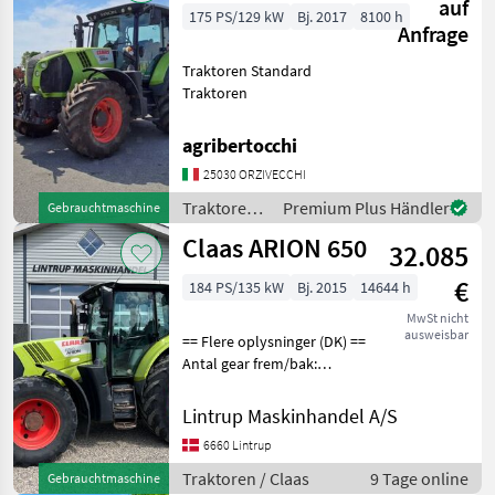
auf
175 PS/129 kW
Bj. 2017
8100 h
Anfrage
Traktoren Standard
Traktoren
agribertocchi
25030 ORZIVECCHI
Traktoren /
Premium Plus Händler
Gebrauchtmaschine
Claas
Claas ARION 650
32.085
€
184 PS/135 kW
Bj. 2015
14644 h
MwSt nicht
ausweisbar
== Flere oplysninger (DK) ==
Antal gear frem/bak:
Hexashift Er til salg: Til salg
nu Claas Arion 650 der er
Lintrup Maskinhandel A/S
registreret første gang den
6660 Lintrup
15/04-2015 og vi har den o
Traktoren / Claas
9 Tage online
Gebrauchtmaschine