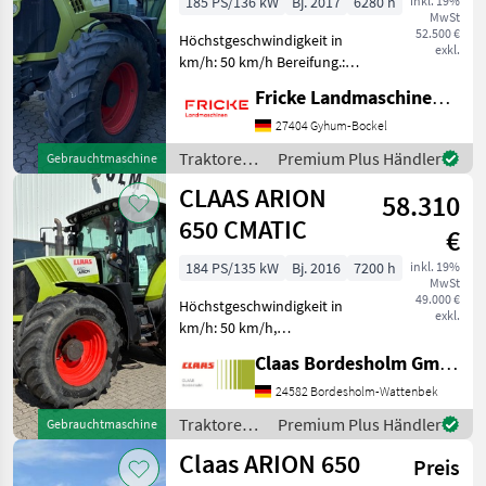
185 PS/136 kW
Bj. 2017
6280 h
inkl. 19%
MwSt
52.500 €
Höchstgeschwindigkeit in
exkl.
km/h: 50 km/h Bereifung.:
540/65 R28 + 650/65 R38,
Fricke Landmaschinen GmbH
Frontkraftheber,
Frontzapfwelle,
27404 Gyhum-Bockel
schwenkbare Kotflügel
Traktoren /
Premium Plus Händler
Gebrauchtmaschine
vorne, K80 Festanbau,
Claas
CLAAS ARION
automatische
58.310
650 CMATIC
€
184 PS/135 kW
Bj. 2016
7200 h
inkl. 19%
MwSt
49.000 €
Höchstgeschwindigkeit in
exkl.
km/h: 50 km/h,
Zapfwellendrehzahl:
Claas Bordesholm GmbH
540/540E/1000/1000E -175
PS Nennleistung, 184 PS
24582 Bordesholm-Wattenbek
max. Leistung -CLAAS
Traktoren /
Premium Plus Händler
Gebrauchtmaschine
Frontkraftheber 4, 0 t -
Claas
Claas ARION 650
Außenbetätig
Preis