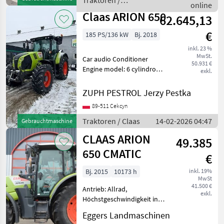
Traktoren /
Betriebsstunden: 3385 h
online
Claas
Druckluftanlage (2-K
Claas ARION 650
62.645,13
€
185 PS/136 kW
Bj. 2018
inkl. 23 %
MwSt.
Car audio Conditioner
50.931 €
Engine model: 6 cylindrowy
exkl.
turbo intercooler --- Stan:
Używany - bardzo dobry
ZUPH PESTROL Jerzy Pestka
stan Koła napędzające: 4
89-511 Cekcyn
koła Sprzęt różnego typu:
przedni podn
Traktoren / Claas
14-02-2026 04:47
Gebrauchtmaschine
CLAAS ARION
49.385
650 CMATIC
€
Bj. 2015
10173 h
inkl. 19%
MwSt
41.500 €
Antrieb: Allrad,
exkl.
Höchstgeschwindigkeit in
km/h: 50 km/h, Plattform:
Eggers Landmaschinen
Kabine,