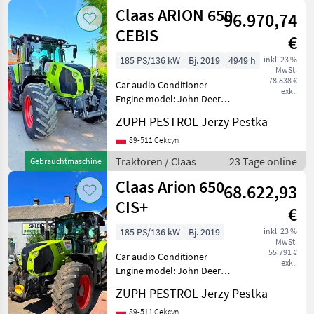
Claas ARION 650
96.970,74
CEBIS
€
185 PS/136 kW
Bj. 2019
4949 h
inkl. 23 %
MwSt.
78.838 €
Car audio Conditioner
exkl.
Engine model: John Deere
6 cylindrowy turbo
ZUPH PESTROL Jerzy Pestka
intercooler --- Stan:
Używany - bardzo dobry
89-511 Cekcyn
stan Koła napędzające: 4
Traktoren / Claas
23 Tage online
Gebrauchtmaschine
koła Sprzęt różnego typu: p
Claas Arion 650
68.622,93
CIS+
€
185 PS/136 kW
Bj. 2019
inkl. 23 %
MwSt.
55.791 €
Car audio Conditioner
exkl.
Engine model: John Deere
6 cylindrowy turbo
ZUPH PESTROL Jerzy Pestka
intercooler --- Stan:
Używany - bardzo dobry
89-511 Cekcyn