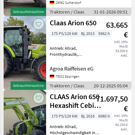
Zapfwellendrehzahl:
29562 Suhlendorf
540/540E/1000/1000E
Traktoren / Claas
31-01-2026 09:51
Gebrauchtmaschine
Frontkraftheber 3, 0t /
Claas Arion 650
Außenbetätigung für
63.665
Frontkraf
€
175 PS/129 kW
Bj. 2013
5962 h
inkl. 19%
MwSt
Antrieb: Allrad,
53.500 €
Fronthydraulik,
exkl.
Frontzapfwelle, gefederte
Vorderachse, Getriebeart
Agroa Raiffeisen eG
Landmaschine:
75031 Eppingen
Lastschaltgetriebe,
Plattform: Kabine,
Traktoren / Claas
20-12-2025 05:04
Gebrauchtmaschine
Klimaanlage,
CLAAS Arion 650
Zapfwellendrehzahl: 54
71.697,50
Hexashift Cebis +
€
FL 120
175 PS/129 kW
Bj. 2016
6980 h
inkl. 19%
MwSt
60.250 €
Antrieb: Allrad,
exkl.
Höchstgeschwindigkeit in