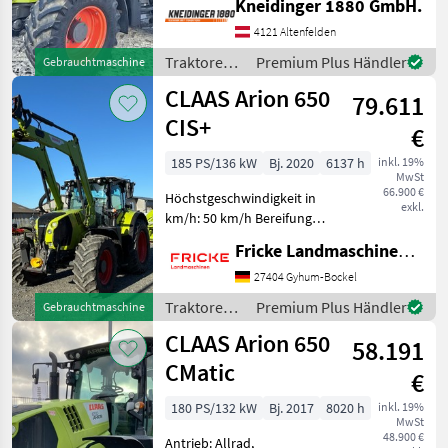
Kneidinger 1880 GmbH.
Mittelachssteuergeräte
4121 Altenfelden
Loadsensing K80 650/65-38
Reifen 30% 540/65-28
Traktoren /
Premium Plus Händler
Gebrauchtmaschine
Reifen 10% Hyd
Claas
CLAAS Arion 650
79.611
CIS+
€
185 PS/136 kW
Bj. 2020
6137 h
inkl. 19%
MwSt
66.900 €
Höchstgeschwindigkeit in
exkl.
km/h: 50 km/h Bereifung
540/65 R28 + 650/65 R38,
Fricke Landmaschinen GmbH
Frontkraftheber,
Frontzapfwelle,
27404 Gyhum-Bockel
mechanischer Oberlenker
Traktoren /
Premium Plus Händler
Gebrauchtmaschine
vorne, 1x DW Steuergeräte
Claas
CLAAS Arion 650
vorne, g
58.191
CMatic
€
180 PS/132 kW
Bj. 2017
8020 h
inkl. 19%
MwSt
48.900 €
Antrieb: Allrad,