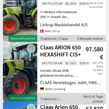
Frontkraftheber
184 PS/135 kW
Bj. 2014
6334 h
MwSt nicht
ausweisbar
== Weitere Informationen
(DK) == Anzahl der
Vorwärts-/Rückwärtsgänge:
Lintrup Maskinhandel A/S
Hexashift Zu verkaufen:
Jetzt zu verkaufen Claas
6660 Lintrup
Arion 650, erstmals am
Traktoren / Claas
3 Monate online
Gebrauchtmaschine
28.08.2014 zugelassen;
Claas ARION 650
97.580
HEXASHIFT CIS+
€
185 PS/136 kW
Bj. 2022
3250 h
inkl. 19%
MwSt
82.000 €
Antrieb: Allrad, EHR,
exkl.
gefederte Vorderachse,
Getriebeart Landmaschine:
CLAAS Vertriebsges. mbH, FIRST CLAAS USED Center Landsberg
Lastschaltgetriebe,
06188 Landsberg
Plattform: Kabine,
Klimaanlage,
Noch 8 Tage
Gebrauchtmaschine
Traktoren /
Zapfwellendrehzahl: 540
online
Claas
1000 1000 E 540 540 E Al
Claas Arion 650
67.830