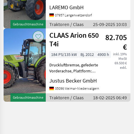
km/h: 40 km/h,
LAREMO GmbH
Zapfwellendrehzahl:
540/540E/1000/1000E
07957 Langenwetzendorf
Traktor Claas Arion 650
Traktoren / Claas
25-09-2025 10:03
Gebrauchtmaschine
Hexashift Cebis mit
CLAAS Arion 650
Frontlader FL 120 -6-Zyl
82.705
T4i
€
184 PS/135 kW
Bj. 2012
4900 h
inkl. 19%
MwSt
69.500 €
Druckluftbremse, gefederte
exkl.
Vorderachse, Plattform:
Kabine, Fronthydraulik
Justus Becker GmbH
Angeboten wird ein CLAAS
Arion 650 T4i. Erstzulassung
35096 Weimar-Niederwalgern
2012, 184 PS, 135 KW und
Traktoren / Claas
18-02-2025 06:49
Gebrauchtmaschine
5467 Betriebsst