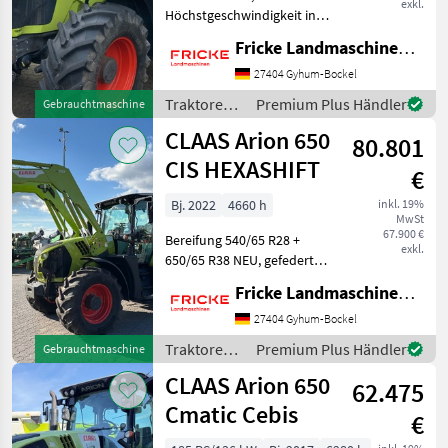
exkl.
Höchstgeschwindigkeit in
km/h: 40 km/h, Plattform:
Fricke Landmaschinen GmbH
Kabine,
Zapfwellendrehzahl:
27404 Gyhum-Bockel
540/750/1000 Bereifung.:
Traktoren /
Premium Plus Händler
Gebrauchtmaschine
540/65 R28 + 650/65 R38,
Claas
CLAAS Arion 650
Frontkraftheber, gefed
80.801
CIS HEXASHIFT
€
Bj. 2022
4660 h
inkl. 19%
MwSt
67.900 €
Bereifung 540/65 R28 +
exkl.
650/65 R38 NEU, gefederte
Vorderachse, Frontlader
Fricke Landmaschinen GmbH
Claas FL 150 mit
Euroaufnahme und 3.
27404 Gyhum-Bockel
Steuerkreis, mechanische
Traktoren /
Premium Plus Händler
Gebrauchtmaschine
Geräteverriegelung,
Claas
CLAAS Arion 650
Druckluftb
62.475
Cmatic Cebis
€