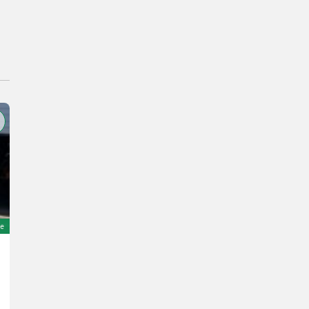
e
Fendt 820 Vario
98.400 €
inkl. 20 % MwSt.
82.000 € exkl.