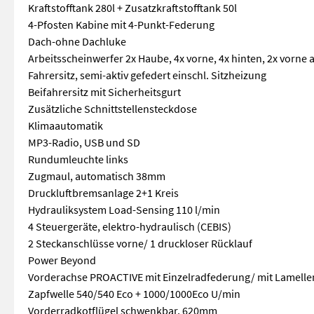
Kraftstofftank 280l + Zusatzkraftstofftank 50l
4-Pfosten Kabine mit 4-Punkt-Federung
Dach-ohne Dachluke
Arbeitsscheinwerfer 2x Haube, 4x vorne, 4x hinten, 2x vorne a
Fahrersitz, semi-aktiv gefedert einschl. Sitzheizung
Beifahrersitz mit Sicherheitsgurt
Zusätzliche Schnittstellensteckdose
Klimaautomatik
MP3-Radio, USB und SD
Rundumleuchte links
Zugmaul, automatisch 38mm
Druckluftbremsanlage 2+1 Kreis
Hydrauliksystem Load-Sensing 110 l/min
4 Steuergeräte, elektro-hydraulisch (CEBIS)
2 Steckanschlüsse vorne/ 1 druckloser Rücklauf
Power Beyond
Vorderachse PROACTIVE mit Einzelradfederung/ mit Lamell
Zapfwelle 540/540 Eco + 1000/1000Eco U/min
Vorderradkotflügel schwenkbar, 620mm