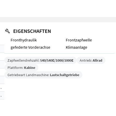
EIGENSCHAFTEN
Fronthydraulik
Frontzapfwelle
gefederte Vorderachse
Klimaanlage
Zapfwellendrehzahl:
540/540E/1000/1000E
Antrieb:
Allrad
Plattform:
Kabine
Getriebeart Landmaschine:
Lastschaltgetriebe
TM800/Festfelge
M800/Festfelge