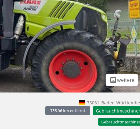
weitere
75031
Baden-Württembe
Gebrauchtmaschine
755.96 km entfernt
Gebrauchtmaschine