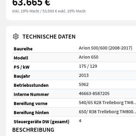
63.665 €
inkl. 19% MwSt
/ 53.500 € exkl. 19% MwSt
TECHNISCHE DATEN
Arion 500/600 (2008-2017)
Baureihe
Arion 650
Modell
175 / 129
PS / kW
2013
Baujahr
5962
Betriebsstunden
46663-8587205
Interne Nummer
540/65 R28 Trelleborg 
Bereifung vorne
650/ R38 Trelleborg T
Bereifung hinten
4
Steuergeräte DW (gesamt)
BESCHREIBUNG