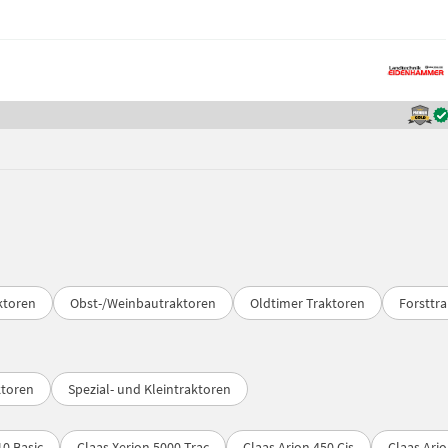
ktoren
Obst-/Weinbautraktoren
Oldtimer Traktoren
Forsttr
ktoren
Spezial- und Kleintraktoren
10 Basic
Claas Xerion 5000 Trac
Claas Arion 450 Cis
Claas Ari