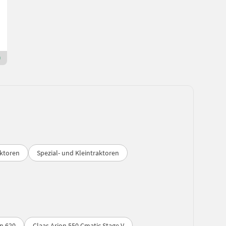
205 PS/151 kW
Bj. 2010
5800 h
MAUCH Gesellschaft m.b.H. & Co.KG
5274 Oberösterreich
Premium Gold Händler
aktoren
Spezial- und Kleintraktoren
on 620
Claas Arion 550 Cmatic Stage V