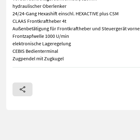
hydraulischer Oberlenker
24/24-Gang Hexashift einschl. HEXACTIVE plus CSM
CLAAS Frontkraftheber 4t
Außenbetätigung für Frontkraftheber und Steuergerät vorne
Frontzapfwelle 1000 U/min
elektronische Lageregelung
CEBIS Bedienterminal
Zugpendel mit Zugkugel
Kraftstofftank 280l + Zusatzkraftstofftank 50l 4-Pfosten K