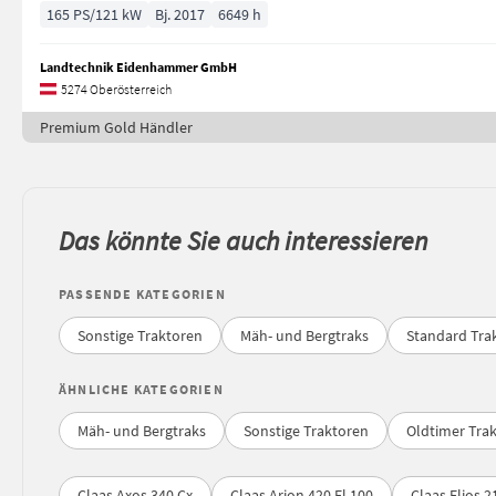
165 PS/121 kW
Bj. 2017
6649 h
Landtechnik Eidenhammer GmbH
5274 Oberösterreich
Premium Gold Händler
Das könnte Sie auch interessieren
PASSENDE KATEGORIEN
Sonstige Traktoren
Mäh- und Bergtraks
Standard Tra
ÄHNLICHE KATEGORIEN
Mäh- und Bergtraks
Sonstige Traktoren
Oldtimer Tra
Claas Axos 340 Cx
Claas Arion 420 Fl 100
Claas Elios 2