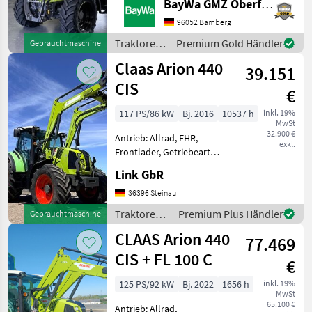
BayWa GMZ Oberfranken
gefederte Vorderachse,
Höchstgeschwindigkeit in
96052 Bamberg
km/h: 40 km/h, Luftsitz,
Traktoren
Premium Gold Händler
Gebrauchtmaschine
Zapfwellendrehzahl:
/ Claas
Claas Arion 440
540/750/1000,
39.151
CIS
€
117 PS/86 kW
Bj. 2016
10537 h
inkl. 19%
MwSt
32.900 €
Antrieb: Allrad, EHR,
exkl.
Frontlader, Getriebeart
Landmaschine:
Link GbR
Lastschaltgetriebe,
Plattform: Kabine,
36396 Steinau
Klimaanlage,
Traktoren /
Premium Plus Händler
Gebrauchtmaschine
Zapfwellendrehzahl:
Claas
CLAAS Arion 440
540/540E/1000/1000E
77.469
Frontlader Claas FL
CIS + FL 100 C
€
125 PS/92 kW
Bj. 2022
1656 h
inkl. 19%
MwSt
65.100 €
Antrieb: Allrad,