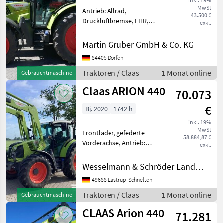
inkl. 19%
MwSt
Antrieb: Allrad,
43.500 €
Druckluftbremse, EHR,
exkl.
Höchstgeschwindigkeit in
km/h: 40 km/h, Luftsitz,
Martin Gruber GmbH & Co. KG
Plattform: Kabine,
84405 Dorfen
Zapfwellendrehzahl:
540/750/1000 CLAAS ARION
Traktoren / Claas
1 Monat online
Gebrauchtmaschine
440 4-Zylinder 4,
Claas ARION 440
70.073
€
Bj. 2020
1742 h
inkl. 19%
MwSt
Frontlader, gefederte
58.884,87 €
Vorderachse, Antrieb:
exkl.
Allrad, Getriebeart
Landmaschine:
Wesselmann & Schröder Landmaschinen Lastrup-Schnelten
Lastschaltgetriebe,
49688 Lastrup-Schnelten
Klimaanlage, Powershuttle,
Höchstgeschwindigkeit in
Traktoren / Claas
1 Monat online
Gebrauchtmaschine
km/h: 40 km/h Geschwi
CLAAS Arion 440
71.281