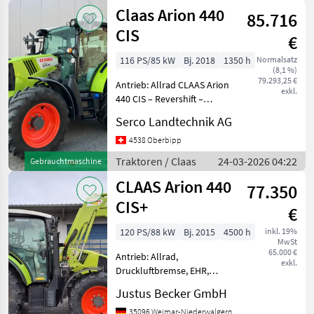
Claas Arion 440
Masch
85.716
CIS
€
116 PS/85 kW
Bj. 2018
1350 h
Normalsatz
(8,1 %)
79.293,25 €
Antrieb: Allrad CLAAS Arion
exkl.
440 CIS – Revershift –
Quadrishift – AdBlue –
Serco Landtechnik AG
Automatische
Anhängerkupplung –
4538 Oberbipp
Druckluftbremsen – 4x DW
Traktoren / Claas
24-03-2026 04:22
Gebrauchtmaschine
– Load Sensing-
CLAAS Arion 440
540/540E/1000 - FH
77.350
CIS+
€
120 PS/88 kW
Bj. 2015
4500 h
inkl. 19%
MwSt
65.000 €
Antrieb: Allrad,
exkl.
Druckluftbremse, EHR,
Frontladerkonsole,
Justus Becker GmbH
Frontlader, gefederte
Vorderachse,
35096 Weimar-Niederwalgern