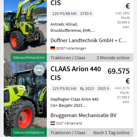
CIS
€
120 PS/88 kW
3750 h
inkl. 19%
MwSt
59.900 €
Antrieb: Allrad,
exkl.
Druckluftbremse, EHR,
Frontladerkonsole,
Duffner Landtechnik GmbH + Co KG
Frontlader, Frontzapfwelle,
gefederte Vorderachse,
88367 Hohentengen
Höchstgeschwindigkeit in
Traktoren / Claas
3 Monate online
Gebrauchtmaschine
km/h: 40 km/h, Luftsitz,
CLAAS Arion 440
Plattform: Kabi
69.575
CIS
€
125 PS/92 kW
Bj. 2023
2925 h
inkl. 21 %
MwSt.
57.500 €
Gepflegter Claas Arion 440
exkl.
Cis+ Baujahr 2023
Vorderreifen 480/65R28
Bruggeman Mechanisatie BV
Hinterreifen 600/65R38
Quadrishift-Getriebe
8107 A Broekland
Klimaanlage FlexPilot-
Traktoren / Claas
Noch 1 Tag online
Gebrauchtmaschine
Steuerung 110-LS-Pumpe