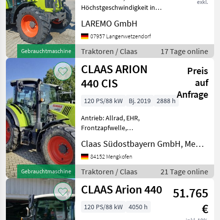
exkl.
Höchstgeschwindigkeit in
km/h: 40 km/h, Plattform:
LAREMO GmbH
Kabine,
Zapfwellendrehzahl:
07957 Langenwetzendorf
540/750/1000 -
Traktoren / Claas
17 Tage online
Gebrauchtmaschine
Standardtraktor mit 4-
CLAAS ARION
Zylinder FPT Motor mit
Preis
max. 125 PS
440 CIS
auf
Anfrage
120 PS/88 kW
Bj. 2019
2888 h
Antrieb: Allrad, EHR,
Frontzapfwelle,
Höchstgeschwindigkeit in
Claas Südostbayern GmbH, Mengkofen
km/h: 40 km/h,
Zapfwellendrehzahl:
84152 Mengkofen
540/750/1000,
Traktoren / Claas
21 Tage online
Gebrauchtmaschine
Fronthydraulik Für weitere
CLAAS Arion 440
Informationen sprechen Sie
51.765
uns
€
120 PS/88 kW
4050 h