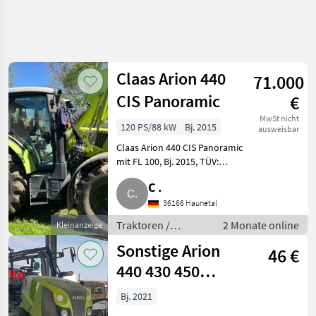
Claas Arion 440
71.000
CIS Panoramic
€
MwSt nicht
120 PS/88 kW
Bj. 2015
ausweisbar
Claas Arion 440 CIS Panoramic
mit FL 100, Bj. 2015, TÜV:
05/2028, 2.800 Bstd., Leistung
C .
120 PS, Reifen: 480/65/28 und
600/65/38, beide 95% neu
36166 Haunetal
bereift in Okt. 24 und
Traktoren /
2 Monate online
Kleinanzeige
Standard
Sonstige Arion
46 €
Traktoren
440 430 450
parts,
Bj. 2021
ersatzteile,