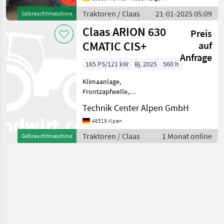
Höchstgeschwindigkeit in
Traktoren / Claas
21-01-2025 05:09
Gebrauchtmaschine
km/h: 40 km/h, Luftsitz,
Claas ARION 630
Plattform: Kabine,
Preis
Zapfwellendr
CMATIC CIS+
auf
Anfrage
165 PS/121 kW
Bj. 2025
560 h
Klimaanlage,
Frontzapfwelle,
Fronthydraulik ARION 630
Technik Center Alpen GmbH
CMATIC CIS+ [ [010]
ClaasArion 630 CMATIC CIS+
46519 Alpen
Stage V [020] in
Traktoren / Claas
1 Monat online
Gebrauchtmaschine
Serienlieferumfang,
zusätzlich mit: [060] AUTO
PI