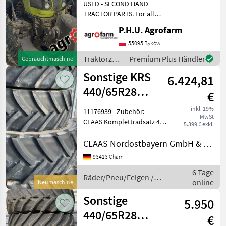
USED - SECOND HAND
pieces
TRACTOR PARTS. For all
parts call us or send
P.H.U. Agrofarm
message by e-mail either
whatsapp. TRAKTOR -
55095 Byków
SCHLEPPER ERSATZTEILE.
Traktorzubehör
Premium Plus Händler
Gebrauchtmaschine
Bei weiteren fragen
/ Sonstige
Sonstige KRS
kontaktieren
6.424,81
440/65R28
€
480/70R38 MITAS
inkl. 19%
11176939 - Zubehör: -
MwSt
CLAAS Komplettradsatz 440
5.399 € exkl.
/ 65 R28 Mitas 480 / 70 R38
Mitas - Passend z.B. für
CLAAS Nordostbayern GmbH & Co. KG, Cham
CLAAS Arion 420. - Preis:
93413 Cham
5.399 EURO netto - Mobil /
6 Tage
WhatsApp: 0
Räder/Pneu/Felgen /
online
Neumaschine
Sonstige
Sonstige
5.950
440/65R28
€