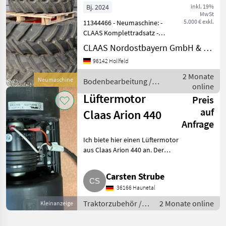
480/70R38
Bj. 2024
inkl. 19%
MwSt
TRELLEBORG
5.000 € exkl.
11344466 - Neumaschine: -
CLAAS Komplettradsatz -
Passend für CLAAS Arion
CLAAS Nordostbayern GmbH & Co. KG, Hollfeld
420-410, Typ A72. - Baujahr:
96142 Hollfeld
KW 27 / 2024 - VR 440 / 65
R28 Trelleborg; HR 480 / 70
2 Monate
Neumaschine
Bodenbearbeitung /
R38 Tr
online
Sonstige
Lüftermotor
Preis
auf
Claas Arion 440
Anfrage
Ich biete hier einen Lüftermotor
aus Claas Arion 440 an. Der
Motor läuft, hat aber nicht mehr
die volle Leistung. Vielleicht
Carsten Strube
etwas für Bastler. Ich verkaufe
36166 Haunetal
nicht ge
Traktorzubehör /
2 Monate online
Kleinanzeige
Traktormotor