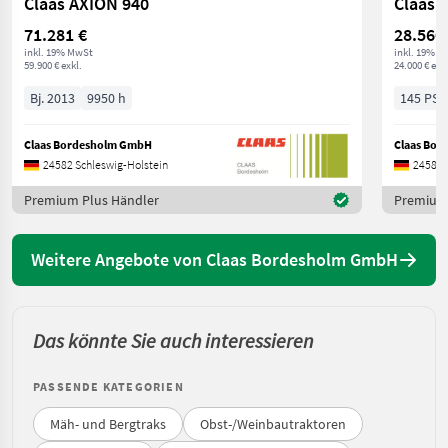
Claas AXION 940
Claas 
71.281 €
28.560
inkl. 19% MwSt
inkl. 19% M
59.900 € exkl.
24.000 € exkl
Bj. 2013
9950 h
145 PS/
Claas Bordesholm GmbH
Claas Bo
24582 Schleswig-Holstein
24582 
Premium Plus Händler
Premium 
Weitere Angebote von Claas Bordesholm GmbH
Das könnte Sie auch interessieren
PASSENDE KATEGORIEN
Mäh- und Bergtraks
Obst-/Weinbautraktoren