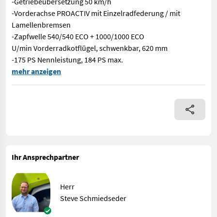
-Getriebeübersetzung 50 km/h
-Vorderachse PROACTIV mit Einzelradfederung / mit
Lamellenbremsen
-Zapfwelle 540/540 ECO + 1000/1000 ECO
U/min Vorderradkotflügel, schwenkbar, 620 mm
-175 PS Nennleistung, 184 PS max.
-175 PS Nennleistung, 184 PS max. Leistung -CLAAS Frontkraft
mehr anzeigen
Ihr Ansprechpartner
Herr
Steve Schmiedseder