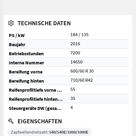
TECHNISCHE DATEN
184 / 135
PS / kW
2016
Baujahr
7200
Betriebsstunden
14650
Interne Nummer
600/60 R 30
Bereifung vorne
710/60 R42
Bereifung hinten
55
Reifenprofiltiefe vorne (%)
35
Reifenprofiltiefe hinten (%)
4
Steuergeräte DW (gesamt)
EIGENSCHAFTEN
Zapfwellendrehzahl:
540/540E/1000/1000E