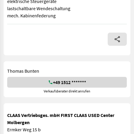
elektrische Steuergeräte
lastschaltbare Wendeschaltung
mech. Kabinenfederung
1000 1000 E 540 540 E Allrad Arbeitsscheinwerfer Betriebsstu
Thomas Bunten
+49 1512 *******
Verkaufsberater direkt anrufen
CLAAS Vertriebsges. mbH FIRST CLAAS USED Center
Molbergen
Ermker Weg 15 b