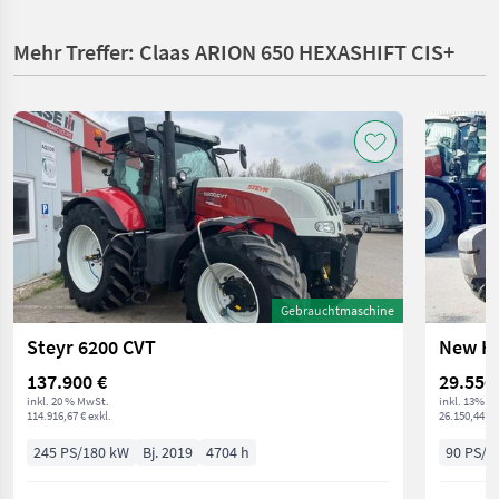
Mehr Treffer: Claas ARION 650 HEXASHIFT CIS+
Gebrauchtmaschine
Steyr 6200 CVT
New Ho
137.900 €
29.550
inkl. 20 % MwSt.
inkl. 13% M
114.916,67 € exkl.
26.150,44 € 
245 PS/180 kW
Bj. 2019
4704 h
90 PS/6