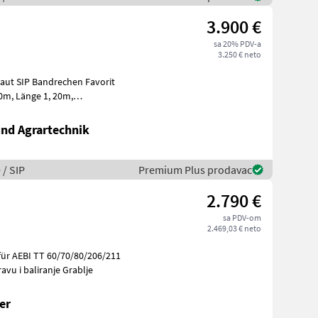
3.900 €
sa 20% PDV-a
3.250 € neto
avorit
 Ge
und Agrartechnik
 / SIP
Premium Plus prodavac
2.790 €
sa PDV-om
2.469,03 € neto
rema za travu i baliranje Grablje
er