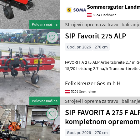
Sommersguter Land
8654 Fischbach
Strojevi i oprema za travu i baliranje
Polovna mašina
SIP Favorit 275 ALP
God. pr. 2026
270 cm
FAVORIT A 275 ALP Arbeitsbreite 2.7 m Gewicht 353 kg Leistungsbedarf
15/20 Leistung 2.7 ha/h Transportbreite 3.15 m Transporthöhe 1 m
Anb
Felix Kreuzer Ges.m.b.H
5201 Seekirchen
Strojevi i oprema za travu i baliranje
Polovna mašina
SIP FAVORIT A 275 F ALP
kompletnom opremom
God. pr. 2026
270 cm