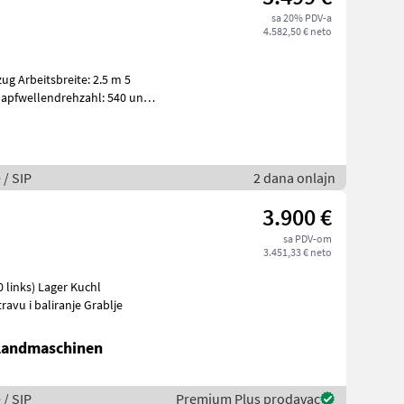
sa 20% PDV-a
4.582,50 € neto
g Arbeitsbreite: 2.5 m 5
Zapfwellendrehzahl: 540 und
 / SIP
2 dana onlajn
3.900 €
sa PDV-om
3.451,33 € neto
prema za travu i baliranje Grablje
 Landmaschinen
 / SIP
Premium Plus prodavac