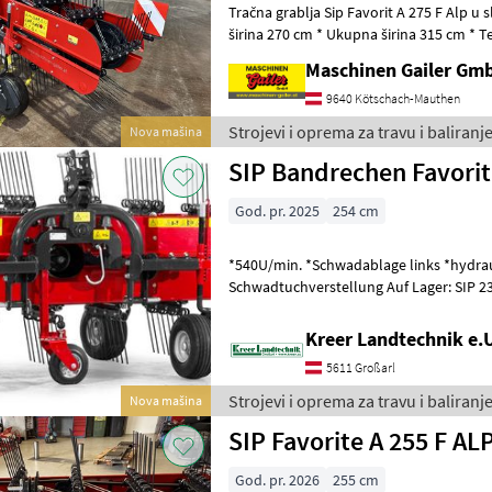
Tračna grablja Sip Favorit A 275 F Alp u sljedeć
širina 270 cm * Ukupna širina 315 cm * T
redu (5 redova) * Brzin
Maschinen Gailer Gm
9640 Kötschach-Mauthen
Strojevi i oprema za travu i baliranje
Nova mašina
God. pr. 2025
254 cm
*540U/min. *Schwadablage links *hydraulische
Schwadtuchverstellung Auf Lager: SIP 234 Alpin, Favorit 224 Strojevi i
oprema za travu i baliranje Grablje
Kreer Landtechnik e.
5611 Großarl
Strojevi i oprema za travu i baliranje
Nova mašina
SIP Favorite A 255 F AL
God. pr. 2026
255 cm