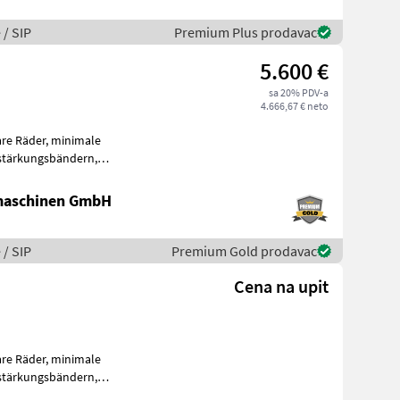
 / SIP
Premium Plus prodavac
5.600 €
sa 20% PDV-a
4.666,67 € neto
r, minimale
Bodenanpassung mit einstellbaren Federn, Transportsic
maschinen GmbH
 / SIP
Premium Gold prodavac
Cena na upit
r, minimale
Bodenanpassung mit einstellbaren Federn, Transportsic