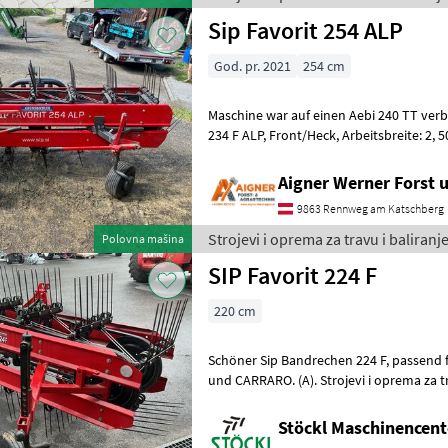
Sip Favorit 254 ALP
God. pr. 2021
254 cm
Maschine war auf einen Aebi 240 TT verbaut SIP Bandrechen F
234 F ALP, Front/Heck, Arbeitsbreite: 2, 50m, Länge 1, 20m,
Maschinenbreite: 2, 5m, Höhe: 1, 00m,
Aigner Werner Forst 
9863 Rennweg am Katschberg
Strojevi i oprema za travu i baliranje
Polovna mašina
SIP Favorit 224 F
220 cm
Schöner Sip Bandrechen 224 F, passend für AEBI TT 60/70/80/206/211
und CARRARO. (A). Strojevi i op
Stöckl Maschinencent