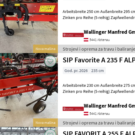
Arbeitsbreite 250 cm Außenbreite 295 c
Zinken pro Reihe (5-reihig) Zapfwellend
1000 U/min (beide Riemenscheiben
Wallinger Manfred G
5441 Abtenau
Strojevi i oprema za travu i baliranje
Nova mašina
SIP Favorite A 235 F AL
God. pr. 2026
235 cm
Arbeitsbreite 230 cm Außenbreite 275 c
Zinken pro Reihe (5-reihig) Zapfwellend
1000 U/min (beide Riemenscheiben
Wallinger Manfred G
5441 Abtenau
Strojevi i oprema za travu i baliranje
Nova mašina
SIP FAVORIT A 255 F ALP