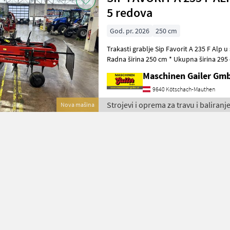
5 redova
God. pr. 2026
250 cm
Trakasti grablje Sip Favorit A 235 F Alp u s
Radna širina 250 cm * Ukupna širina 295 
po redu (5 redova) * Brz
Maschinen Gailer Gm
9640 Kötschach-Mauthen
Strojevi i oprema za travu i baliranje
Nova mašina