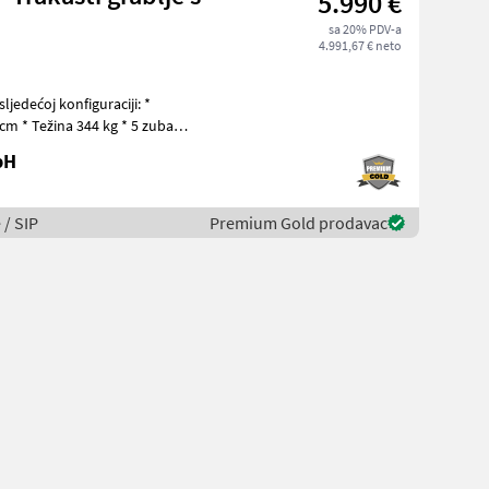
5.990 €
sa 20% PDV-a
4.991,67 € neto
ljedećoj konfiguraciji: *
cm * Težina 344 kg * 5 zubaca
bH
 / SIP
Premium Gold prodavac