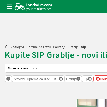
/
Strojevi I Oprema Za Travu I Baliranje
/
Grablje
/
Sip
Kupite SIP Grablje - novi il
Način na koji sortira Landwirt.com
x
x
x
x
x
Strojevi I Oprema Za Travu I Baliranje
Grablje
Sip
Obriš