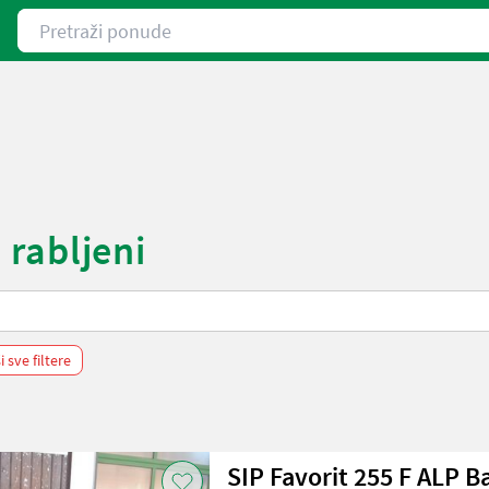
Pretraži ponude
i rabljeni
i sve filtere
SIP Favorit 255 F ALP Bandrechen