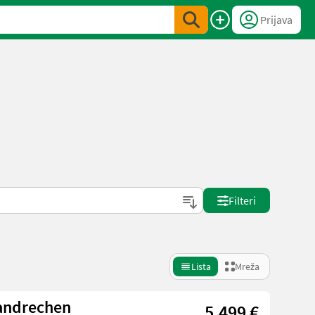
Prijava
Filteri
Lista
Mreža
5.499 €