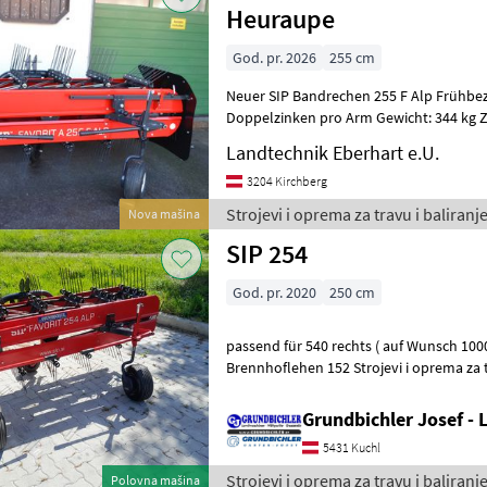
Heuraupe
God. pr. 2026
255 cm
Neuer SIP Bandrechen 255 F Alp Frühbezu
Doppelzinken pro Arm Gewicht: 344 kg 
1000 U/min Leistungsbedarf: 20P
Landtechnik Eberhart e.U.
3204 Kirchberg
Strojevi i oprema za travu i baliranje
Nova mašina
SIP 254
God. pr. 2020
250 cm
passend für 540 rechts ( auf Wunsch 1000 links) Lager Kuchl
Brennhoflehen 152 Strojevi i o
Grundbichler Josef -
5431 Kuchl
Strojevi i oprema za travu i baliranje
Polovna mašina