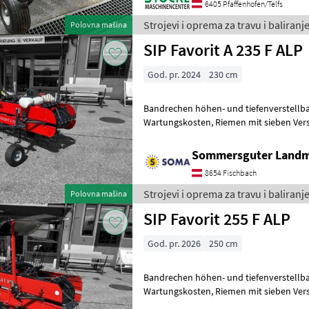
6405 Pfaffenhofen/Telfs
Strojevi i oprema za travu i baliranje
Polovna mašina
SIP Favorit A 235 F ALP
God. pr. 2024
230 cm
Bandrechen höhen- und tiefenverstellbare Räde
Wartungskosten, Riemen mit sieben Verstärkungsbändern,
Sommersguter Land
8654 Fischbach
Strojevi i oprema za travu i baliranje
Polovna mašina
SIP Favorit 255 F ALP
God. pr. 2026
250 cm
Bandrechen höhen- und tiefenverstellbare Räde
Wartungskosten, Riemen mit sieben Verstärkungsbändern,