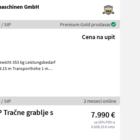
maschinen GmbH
 / SIP
Premium Gold prodavac
Cena na upit
 / SIP
2 meseci online
 Tračne grablje s
7.990 €
sa 20% PDV-a
6.658,33 € neto