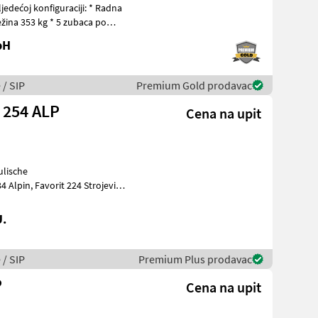
oj konfiguraciji: * Radna
ežina 353 kg * 5 zubaca po
bH
 / SIP
Premium Gold prodavac
SIP Bandrechen Favorit 254 ALP
Cena na upit
U.
 / SIP
Premium Plus prodavac
P
Cena na upit