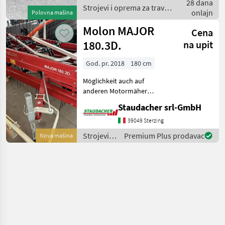
28 dana
Grablje
Strojevi i oprema za travu i
onlajn
Polovna mašina
baliranje / Molon
Molon MAJOR
Cena
180.3D.
na upit
God. pr. 2018
180 cm
Möglichkeit auch auf
anderen Motormäher
anzupassen Strojevi i
Staudacher srl-GmbH
oprema za travu i baliranje
Grablje
39049 Sterzing
Strojevi i
Premium Plus prodavac
Nova mašina
oprema
za travu i
baliranje /
Molon