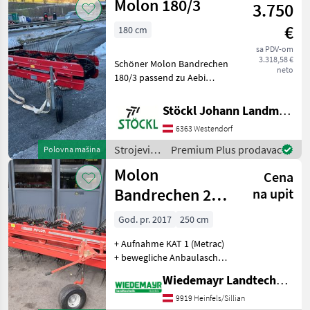
Molon 180/3
3.750
za travu i
baliranje
€
180 cm
/ Molon
sa PDV-om
3.318,58 €
Schöner Molon Bandrechen
neto
180/3 passend zu Aebi
Motormäher, (B) Strojevi i
oprema za travu i baliranje
Stöckl Johann Landmaschinen GesmbH & Co KG
Grablje
6363 Westendorf
Strojevi i
Premium Plus prodavac
Polovna mašina
oprema
Molon
Cena
za travu i
baliranje /
Bandrechen 250
na upit
Molon
/ 5 reihig
God. pr. 2017
250 cm
+ Aufnahme KAT 1 (Metrac)
+ bewegliche Anbaulaschen
+ 540 U/min + 5
Wiedemayr Landtechnik GmbH
Zinkenreihen + großer
Schwadformer + Bereifung
9919 Heinfels/Sillian