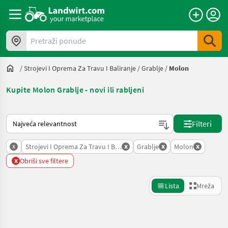
Pretraži ponude
/
Strojevi I Oprema Za Travu I Baliranje
/
Grablje
/
Molon
Kupite Molon Grablje - novi ili rabljeni
Način na koji sortira Landwirt.com
Filteri
x
x
x
x
Strojevi I Oprema Za Travu I Baliranje
Grablje
Molon
x
Obriši sve filtere
Lista
Mreža