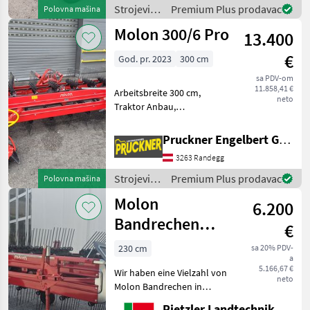
15x6.00-6 + Abstellstütze
Strojevi i
Premium Plus prodavac
Polovna mašina
mit Rolle + Gel
oprema
Molon 300/6 Pro
13.400
za travu i
baliranje /
€
God. pr. 2023
300 cm
Molon
sa PDV-om
11.858,41 €
Arbeitsbreite 300 cm,
neto
Traktor Anbau,
Tastradfahrwerk,
Weistedreieckaufnahme mit
Pruckner Engelbert GmbH
Federung, Bereifung
3263 Randegg
16x6.50-8 mit Kurieger-
Seitenräumer neuwertig !!!
Strojevi i
Premium Plus prodavac
Polovna mašina
S
oprema
Molon
6.200
za travu i
baliranje /
Bandrechen
€
Molon
230/4
230 cm
sa 20% PDV-
a
5.166,67 €
Wir haben eine Vielzahl von
neto
Molon Bandrechen in
unserem Lager in Ried
Rietzler Landtechnik