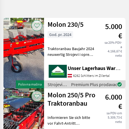
Precizirajte
pretragu
Molon 230/5
5.000
Kategorija
Država
Filteri
4
€
God. pr. 2024
Prikaži
sa 20% PDV-
TRENUTNA
Resetuj
20
a
Traktoranbau Baujahr 2024
PUTANJA
4.166,67 €
rezultata
neuwertig Strojevi i oprema
neto
Poljoprivredna
za travu i baliranje Grablje
tehnika
Unser Lagerhaus Warenhandelsges.m.b.H.
Strojevi I
Oprema
6262 Schlitters im Zillertal
Za Travu I
Baliranje
Strojevi i
Premium Plus prodavac
Polovna mašina
oprema
Grablje
Molon 250/5 Pro
6.000
za travu i
Molon
baliranje /
Traktoranbau
€
Molon
IZABERITE
sa PDV-om
KATEGORIJU
Informieren Sie sich bitte
5.309,73 €
neto
vor Fahrt-Antritt
Molon
telefonisch, ob die von