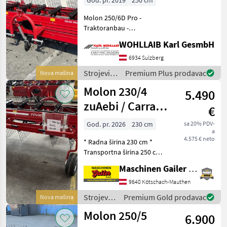
God. pr. 2019
250 cm
Molon 250/6D Pro -
Traktoranbau -
Neumaschine - 14
WOHLLAIB Karl GesmbH
Zinkenträger - 6
Doppelzinken pro
6934 Sulzberg
Zinkenträger - Tastrad inkl.
Strojevi i
Premium Plus prodavac
Nova mašina
Pendelausgleich Kat. 2 -
oprema
Molon 230/4
Außenbreite
5.490
za travu i
baliranje /
zuAebi / Carraro
€
Molon
/ Reforma
God. pr. 2026
230 cm
sa 20% PDV-
a
4.575 € neto
* Radna širina 230 cm *
Transportna širina 250 cm *
Težina samo 260 kg * 4
Maschinen Gailer GmbH
dvostruka reda zubaca *
Gume s balonima *
9640 Kötschach-Mauthen
Praktično podešavanje
Strojevi i
Premium Gold prodavac
Nova mašina
visine * Podesiva i sklopi
oprema
Molon 250/5
6.900
za travu i