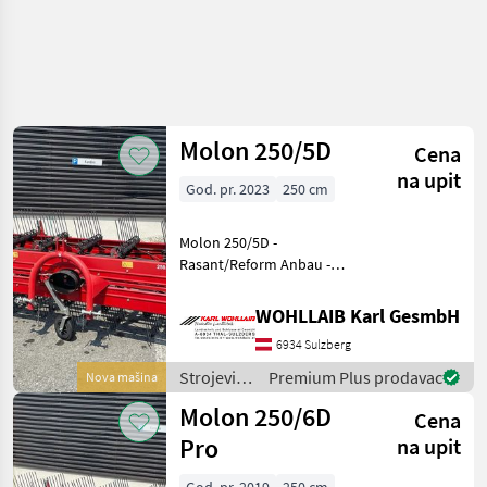
Molon 250/5D
Cena
na upit
God. pr. 2023
250 cm
Molon 250/5D -
Rasant/Reform Anbau -
Neumaschine - 14
Zinkenträger - 5
WOHLLAIB Karl GesmbH
Doppelzinken pro
6934 Sulzberg
Zinkenträger - Außenbreite
280 cm - Arbeitsbreite 250
Strojevi i
Premium Plus prodavac
Nova mašina
cm - Ge
oprema
Molon 250/6D
Cena
za travu i
baliranje /
Pro
na upit
Molon