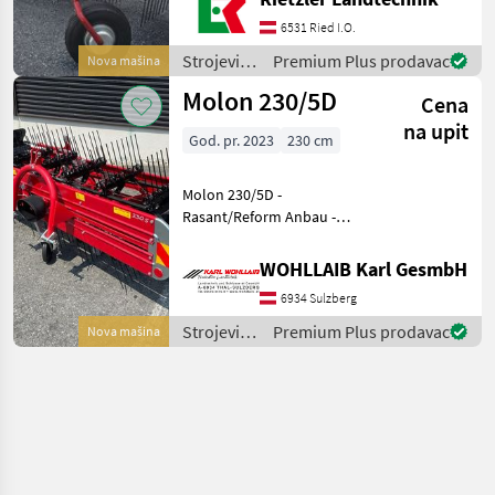
vorrätig, darunter auch
Modelle mit Breiten von
6531 Ried I.O.
230.4 € 6200, -- inkl 20%
Strojevi i
Premium Plus prodavac
Nova mašina
NEU 250.5 pro
oprema
Molon 230/5D
Cena
za travu i
baliranje /
na upit
God. pr. 2023
230 cm
Molon
Molon 230/5D -
Rasant/Reform Anbau -
Neumaschine - 13
Zinkenträger - 5
WOHLLAIB Karl GesmbH
Doppelzinken pro
6934 Sulzberg
Zinkenträger - Außenbreite
260 cm - Arbeitsbreite 230
Strojevi i
Premium Plus prodavac
Nova mašina
cm - Ge
oprema
za travu i
baliranje /
Molon