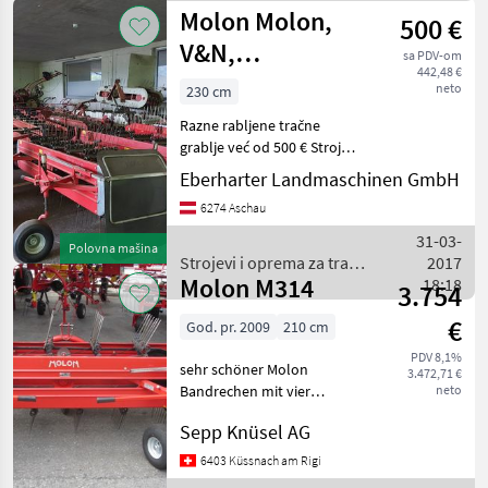
Molon Molon,
500 €
V&N,
sa PDV-om
442,48 €
Reforma,....
neto
230 cm
Razne rabljene tračne
grablje već od 500 € Strojevi
i oprema za travu i baliranje
Eberharter Landmaschinen GmbH
Grablje
6274 Aschau
31-03-
Polovna mašina
Strojevi i oprema za travu
2017
Molon M314
i baliranje / Molon
18:18
3.754
€
God. pr. 2009
210 cm
PDV 8,1%
sehr schöner Molon
3.472,71 €
Bandrechen mit vier
neto
Zinkenreihen, passend zu
Sepp Knüsel AG
Reform oder Rasant. 540
U/Min links Strojevi i
6403 Küssnach am Rigi
oprema za travu i baliranje