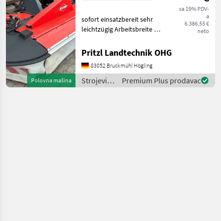
sa 19% PDV-
a
sofort einsatzbereit sehr
6.386,55 €
leichtzügig Arbeitsbreite 2,
neto
95 m Antriebssatz
1000U/min. 4 Trommeln
Pritzl Landtechnik OHG
Schnitthöhenverstellung 2
83052 Bruckmühl Högling
Federn für Entlastung
Gelenkwelle Prednja kos
Strojevi i
Premium Plus prodavac
Polovna mašina
oprema
za travu i
baliranje /
Kuhn