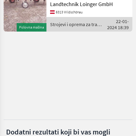
Landtechnik Loinger GmbH
Grablje
Molon
6313 Wildschönau
22-01-
Strojevi i oprema za travu
SIP
2024 18:39
Polovna mašina
i baliranje / Avant
Knüsel
Daros
Vogel&Noot
Prikaži
sve
(16)
MARKETPLACE
Ponude
Marketplace
Oglasi
trgovaca
Dodatni rezultati koji bi vas mogli