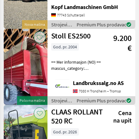
Fendt Rundballenpresse
Kopf Landmaschinen GmbH
Typ Rotana 160V Combi
Baujahr 2026 40km/h Netz-
77743 Schutterzell
und Folienbindung,
Strojevi i
Premium Plus prodavac
Nova mašina
integrierte Wickelein
oprema
Stoll ES2500
9.200
za travu i
baliranje /
€
God. pr. 2004
Fendt
== Mer informasjon (NO) ==
mascus_category:
otherharvesters Please
provide reference number
Landbrukssalg.no AS
upon request: 9506 See
7080 H Trondheim – Tromsø
en.landbrukssalg.no/9506
for more images Specif
Strojevi i
Premium Plus prodavac
Polovna mašina
oprema
CLAAS ROLLANT
Cena
za travu i
baliranje /
520 RC
na upit
Stoll
God. pr. 2026