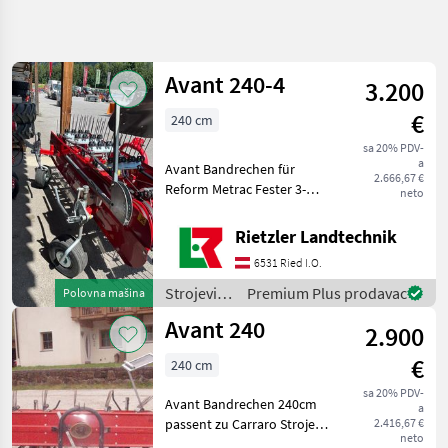
Precizirajte
pretragu
Avant 240-4
3.200
Kategorija
Država
Filteri
4
€
240 cm
sa 20% PDV-
Prikaži 2
TRENUTNA
Resetuj
a
Avant Bandrechen für
PUTANJA
rezultata
2.666,67 €
Reform Metrac Fester 3-
neto
Poljoprivredna
Punkt-Anschluss Kat. I mit
tehnika
Gelenken Einstellbarer
Rietzler Landtechnik
Strojevi I
Heuschutz aus Kunststoff
Oprema
6531 Ried I.O.
Ballon Räder 15.00 x 6“ - 6
Za Travu I
Gewebe Eins
Baliranje
Strojevi i
Premium Plus prodavac
Polovna mašina
oprema
Grablje
Avant 240
2.900
za travu i
Avant
baliranje /
€
240 cm
Avant
IZABERITE
sa 20% PDV-
KATEGORIJU
Avant Bandrechen 240cm
a
passent zu Carraro Strojevi i
2.416,67 €
neto
Avant
oprema za travu i baliranje