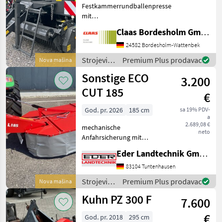
Festkammerrundballenpresse
mit
Presskammerdurchmesser
Claas Bordesholm GmbH
1, 25 m Presskammerbreite
1, 20 m / in
24582 Bordesholm-Wattenbek
Serienausrüstung: Pickup:
Strojevi i
Premium Plus prodavac
Nova mašina
Aufnahmebreite 2, 10 m / 4
oprema
Sonstige ECO
Zinkenreihen, kurvenb
3.200
za travu i
baliranje /
CUT 185
€
Claas
God. pr. 2026
185 cm
sa 19% PDV-
a
2.689,08 €
mechanische
neto
Anfahrsicherung mit
hydraulischer Aushebung
Eder Landtechnik GmbH
Schnitthöhenverstellung
mithilfe von Distanzringen
83104 Tuntenhausen
auf den Mähteller Schlüssel
Strojevi i
Premium Plus prodavac
Nova mašina
für Messerschnellwechsel
oprema
Kuhn PZ 300 F
Arbe
7.600
za travu i
baliranje /
€
God. pr. 2018
295 cm
Sonstige