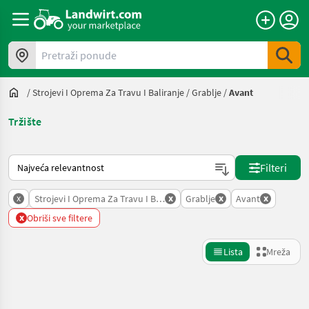
Pretraži ponude
/
Strojevi I Oprema Za Travu I Baliranje
/
Grablje
/
Avant
Tržište
Način na koji sortira Landwirt.com
Filteri
x
x
x
x
Strojevi I Oprema Za Travu I Baliranje
Grablje
Avant
x
Obriši sve filtere
Lista
Mreža