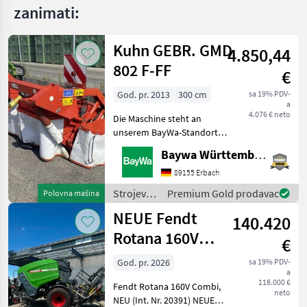
zanimati:
Kuhn GEBR. GMD
4.850,44
802 F-FF
€
God. pr. 2013
300 cm
sa 19% PDV-
a
4.076 € neto
Die Maschine steht an
unserem BayWa-Standort
in DE-88214
Baywa Württemberg
Ravensburg.Gerne steht
Ihnen Herr Schmid unter
89155 Erbach
Tel.: 0151 1610 3978 für Ihre
Strojevi i
Premium Gold prodavac
Polovna mašina
Anfrage zur
oprema
NEUE Fendt
Verfügung!Kuhn GMD
140.420
za travu i
baliranje
Rotana 160V
€
/ Kuhn
Combi
God. pr. 2026
sa 19% PDV-
a
Rundballenpresse,
118.000 €
Fendt Rotana 160V Combi,
i
neto
NEU (Int. Nr. 20391) NEUE