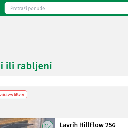
Pretraži ponude
 ili rabljeni
riši sve filtere
Lavrih HillFlow 256