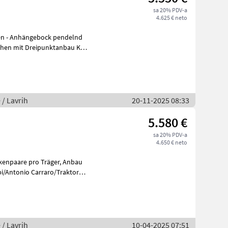
sa 20% PDV-a
4.625 € neto
en - Anhängebock pendelnd
hen mit Dreipunktanbau Kat.
 / Lavrih
20-11-2025 08:33
5.580 €
sa 20% PDV-a
4.650 € neto
aare pro Träger, Anbau
 / Lavrih
10-04-2025 07:51