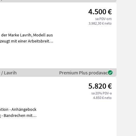
4.500 €
sa PDV-om
3.982,30 € neto
ke Lavrih, Modell aus
eugt mit einer Arbeitsbreite
 / Lavrih
Premium Plus prodavac
5.820 €
sa 20% PDV-a
4.850 € neto
ktion - Anhängebock
 - Bandrechen mit
 pro Reihe