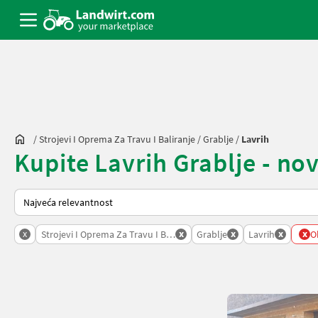
/
Strojevi I Oprema Za Travu I Baliranje
/
Grablje
/
Lavrih
Kupite Lavrih Grablje - novi
Način na koji sortira Landwirt.com
x
x
x
x
x
Strojevi I Oprema Za Travu I Baliranje
Grablje
Lavrih
Ob