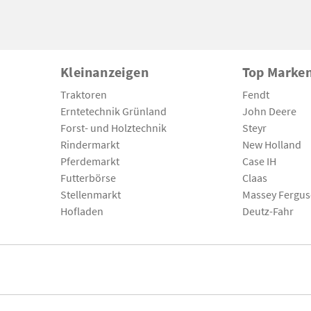
Kleinanzeigen
Top Marke
Traktoren
Fendt
Erntetechnik Grünland
John Deere
Forst- und Holztechnik
Steyr
Rindermarkt
New Holland
Pferdemarkt
Case IH
Futterbörse
Claas
Stellenmarkt
Massey Fergu
Hofladen
Deutz-Fahr