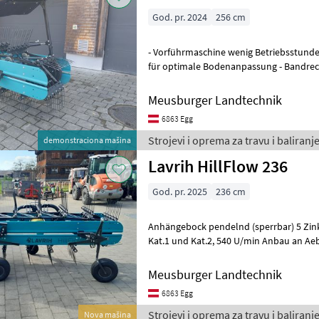
God. pr. 2024
256 cm
- Vorführmaschine wenig Betriebsstund
für optimale Bodenanpassung - Bandrec
1/2 - 5 Zinkenpaare pro Reihe - g
Meusburger Landtechnik
6863 Egg
Strojevi i oprema za travu i baliranje
demonstraciona mašina
Lavrih HillFlow 236
God. pr. 2025
236 cm
Anhängebock pendelnd (sperrbar) 5 Zinkenp
Kat.1 und Kat.2, 540 U/min Anbau an Aebi/Antonio Carraro/Traktor
heck Schwadtuch mech. einstellba
Meusburger Landtechnik
6863 Egg
Strojevi i oprema za travu i baliranje
Nova mašina