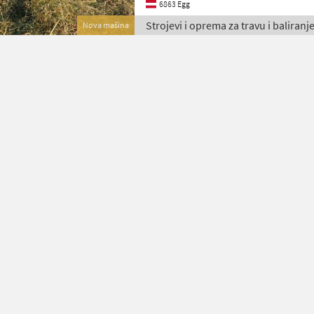
6863 Egg
Strojevi i oprema za travu i baliranje
Nova mašina