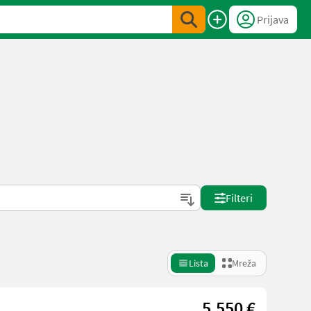
Prijava
Filteri
Lista
Mreža
5.550 €