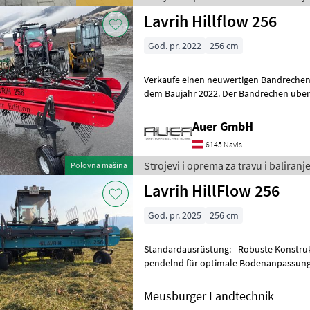
Lavrih Hillflow 256
God. pr. 2022
256 cm
Verkaufe einen neuwertigen Bandrechen der Mar
dem Baujahr 2022. Der Bandrechen überz
von 256 cm, die eine effiziente
Auer GmbH
6145 Navis
Strojevi i oprema za travu i baliranje
Polovna mašina
Lavrih HillFlow 256
God. pr. 2025
256 cm
Standardausrüstung: - Robuste Konstru
pendelnd für optimale Bodenanpassung
Dreipunktanbau Kat. 1/2 - 5 Zinkenpaare
Meusburger Landtechnik