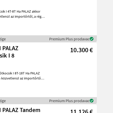
Ha PALAZ akkor
l az importőrtől, a régió
tige
Premium Plus prodavac
I PALAZ
10.300 €
ik I 8
k I 8T-18T Ha PALAZ
 közvetlenül az importőrtől,
tige
Premium Plus prodavac
I PALAZ Tandem
11.126 €