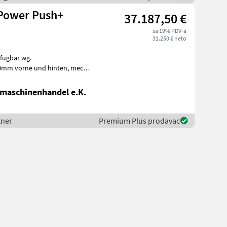
 Power Push+
37.187,50 €
sa 19% PDV-a
31.250 € neto
rfügbar wg.
AHK, Aufsatzwände 600mm seitlich abklappbar, S
maschinenhandel e.K.
tner
Premium Plus prodavac