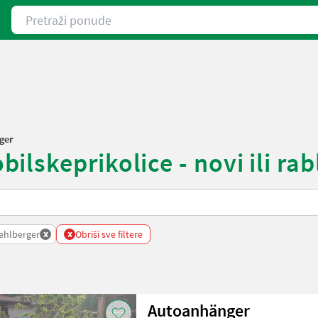
Pretraži ponude
ger
lskeprikolice - novi ili rab
x
x
ehlberger
Obriši sve filtere
Autoanhänger