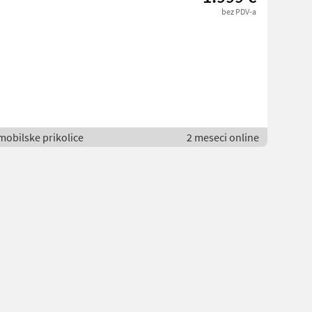
bez PDV-a
omobilske prikolice
2 meseci online