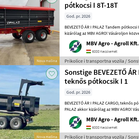
pótkocsi I 8T-18T
God. pr. 2026
BEVEZETŐ ÁR I PALAZ Tandem pótkocsi I 8T-18T Ha P
kizárólag az MBV AGRO! Vásároljon közvetlenü
legnagyobb PALAZ kereskedőitől. Az
MBV Agro - Agroll Kft.
6000 Kecskemét
Prikolice i transportna vozila / Sons
Nova mašina
Sonstige BEVEZETŐ ÁR 
teknős pótkocsik I 1
God. pr. 2026
BEVEZETŐ ÁR I PALAZ CARGO, teknős pótkocsik I 12-18T I 2 tengely Ha
PALAZ akkor kizárólag az MBV AGRO! Vás
importőrtől, a régió legnagyobb PA
MBV Agro - Agroll Kft.
6000 Kecskemét
Prikolice i transportna vozila / Sons
Nova mašina