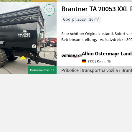
Brantner TA 20053 XXL
God. pr. 2023
26 m³
Sehr schöner Originalzustand. Sofort ve
Betriebsumstellung. - Aufsatzdreicke 300mm vorne und hinten, mech.
Albin Ostermayr Land
93352 Rohr i. Nb
Prikolice i transportna vozila / Bran
Polovna mašina