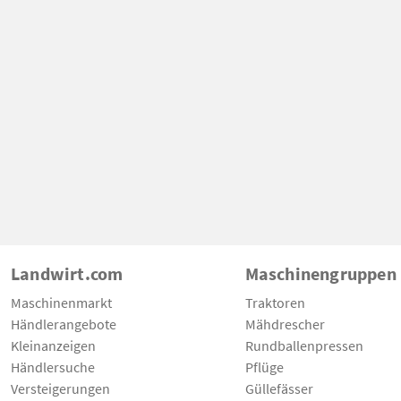
Landwirt.com
Maschinengruppen
Maschinenmarkt
Traktoren
Händlerangebote
Mähdrescher
Kleinanzeigen
Rundballenpressen
Händlersuche
Pflüge
Versteigerungen
Güllefässer