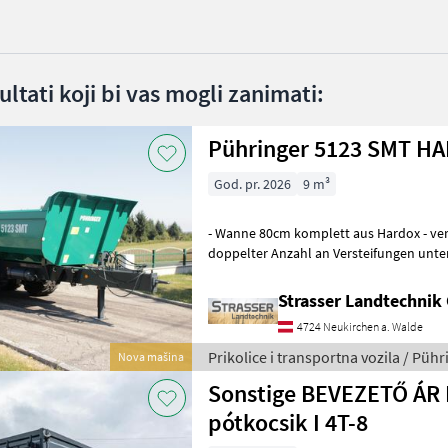
ltati koji bi vas mogli zanimati:
Pühringer 5123 SMT HA
God. pr. 2026
9 m³
- Wanne 80cm komplett aus Hardox - ve
doppelter Anzahl an Versteifungen unt
(Pendelbordwand oben mit erhöhtem D
Strasser Landtechni
4724 Neukirchen a. Walde
Prikolice i transportna vozila / Pühr
Nova mašina
Sonstige BEVEZETŐ ÁR I
pótkocsik I 4T-8