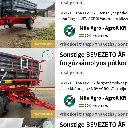
God. pr. 2026
BEVEZETŐ ÁR I PALAZ 1 tengelyes pótkocsik I 4T-8T 
kizárólag az MBV AGRO! Vásároljon közvetlenü
legnagyobb PALAZ kereskedőitő
MBV Agro - Agroll Kft.
6000 Kecskemét
Prikolice i transportna vozila / Sons
Nova mašina
Sonstige BEVEZETŐ ÁR 
forgózsámolyos pótkocs
God. pr. 2026
BEVEZETŐ ÁR I PALAZ forgózsámolyos pótkocsi
akkor kizárólag az MBV AGRO! Vásároljon
a régió legnagyobb PALAZ keresked
MBV Agro - Agroll Kft.
6000 Kecskemét
Prikolice i transportna vozila / Sons
Nova mašina
Sonstige BEVEZETŐ ÁR 