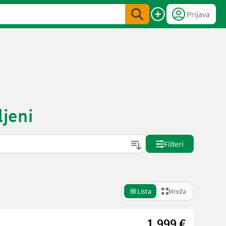
Prijava
ljeni
Filteri
Lista
Mreža
1.999 €