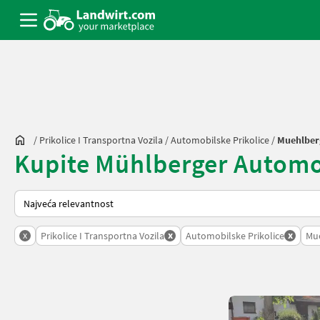
/
Prikolice I Transportna Vozila
/
Automobilske Prikolice
/
Muehlber
Kupite Mühlberger Automobi
Način na koji sortira Landwirt.com
x
x
x
Prikolice I Transportna Vozila
Automobilske Prikolice
Mu