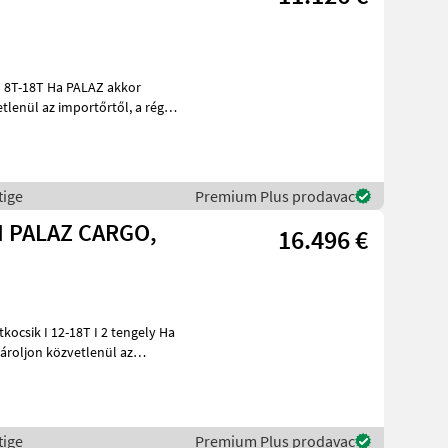
ALAZ akkor
l az importőrtől, a régió
tige
Premium Plus prodavac
I PALAZ CARGO,
16.496 €
ároljon közvetlenül az
tige
Premium Plus prodavac