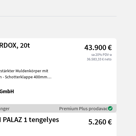
RDOX, 20t
43.900 €
sa 20% PDV-a
36.583,33 € neto
rstärkter Muldenkörper mit
en - Schotterklappe 400mm
r
k GmbH
inger
Premium Plus prodavac
 PALAZ 1 tengelyes
5.260 €