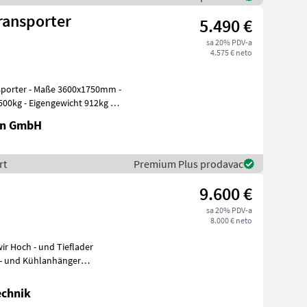
ransporter
5.490 €
sa 20% PDV-a
4.575 € neto
0x1750mm -
t 912kg -
en GmbH
rt
Premium Plus prodavac
9.600 €
sa 20% PDV-a
8.000 € neto
ader
r - und Kühlanhänger
n
echnik