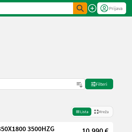
Prijava
Filteri
Lista
Mreža
350X1800 3500HZG
10.990 €