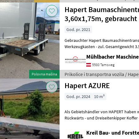
Hapert Baumaschinent
3,60x1,75m, gebraucht
God. pr. 2021
Gebrauchter Hapert Baumaschinentransporter - Maße 360
Werkzeugkasten - zul. Gesamtgewicht 3.500kg - Eigengewich
Nutzlast 2.588kg - Tandem
Mühlbacher Maschin
5580 Tamsweg
Prikolice i transportna vozila / Hape
Polovna mašina
Hapert AZURE
God. pr. 2024
10 m³
Als Gebietshändler von HAPERT haben wir Hoch - und Tiefl
Rückwärts - und Dreiseitenkipper Koffe
Baumaschinen - und Auto (Universal)tra
Kreil Bau- und Forstt