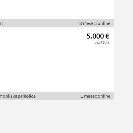
rt
3 meseci online
5.000 €
bez PDV-a
omobilske prikolice
1 mesec online