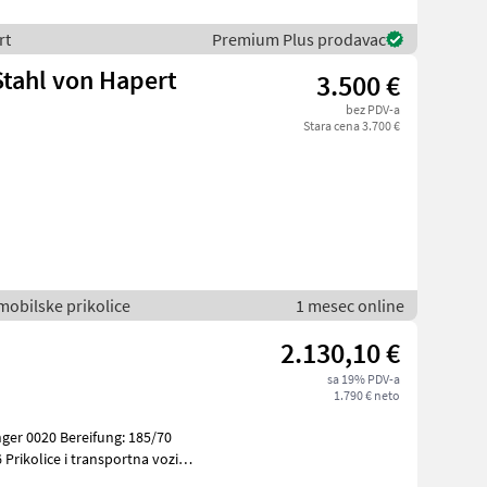
rt
Premium Plus prodavac
tahl von Hapert
3.500 €
bez PDV-a
Stara cena 3.700 €
omobilske prikolice
1 mesec online
2.130,10 €
sa 19% PDV-a
1.790 € neto
ger 0020 Bereifung: 185/70
la