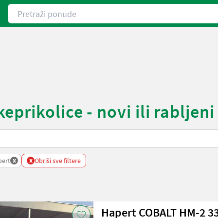
Pretraži ponude
rikolice - novi ili rabljeni
x
x
pert
Obriši sve filtere
Hapert COBALT HM-2 3