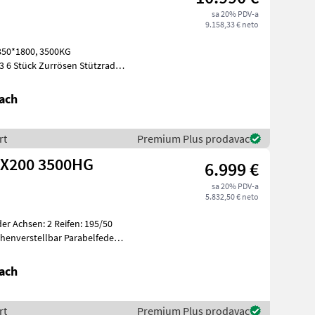
sa 20% PDV-a
9.158,33 € neto
13 6 Stück Zurrösen Stützrad
lattf
ach
rt
Premium Plus prodavac
0X200 3500HG
6.999 €
sa 20% PDV-a
5.832,50 € neto
ach
rt
Premium Plus prodavac