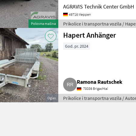
AGRAVIS Technik Center GmbH
49716 Meppen
Prikolice i transportna vozila / Hape
Polovna mašina
Hapert Anhänger
God. pr. 2024
Ramona Rautschek
78086 Brigachtal
Prikolice i transportna vozila / Aut
Oglas