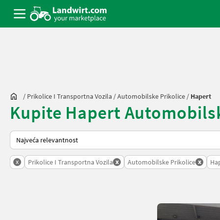
/
Prikolice I Transportna Vozila
/
Automobilske Prikolice
/
Hapert
Kupite Hapert Automobilskep
Način na koji sortira Landwirt.com
x
x
x
Prikolice I Transportna Vozila
Automobilske Prikolice
Ha