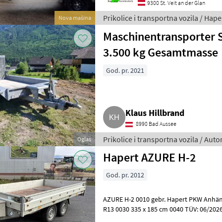
9300 St. Veit an der Glan
Prikolice i transportna vozila / Hape
Nova mašina
Maschinentransporter S
3.500 kg Gesamtmasse
God. pr. 2021
Klaus Hillbrand
8990 Bad Aussee
Prikolice i transportna vozila / Aut
Oglas
Hapert AZURE H-2
God. pr. 2012
AZURE H-2 0010 gebr. Hapert PKW Anhän
R13 0030 335 x 185 cm 0040 TÜV: 06/2026 Prikolice i transportna vozi
Automobilske prikolice