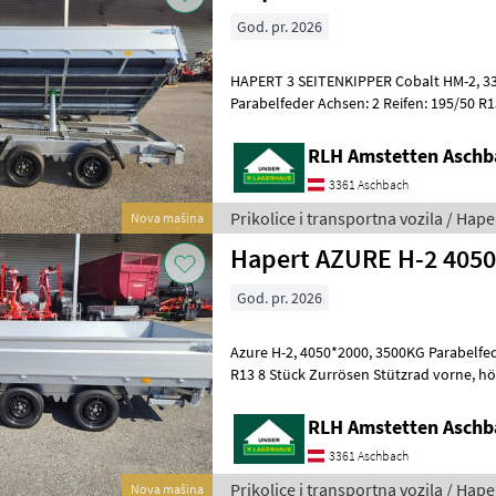
God. pr. 2026
HAPERT 3 SEITENKIPPER Cobalt HM-2, 3350*1800, 3500KG
Parabelfeder Achsen: 2 Reifen: 195/50 R
vorne, höhenverstellbar Parabelfeder (B
RLH Amstetten Aschb
3361 Aschbach
Prikolice i transportna vozila / Hape
Nova mašina
Hapert AZURE H-2 405
God. pr. 2026
Azure H-2, 4050*2000, 3500KG Parabelfeder Achsen: 2 Reifen: 195/50
R13 8 Stück Zurrösen Stützrad vorne, höhenverstellbar Parabelfeder
(Blattfeder 12V, nach Normen de
RLH Amstetten Aschb
3361 Aschbach
Prikolice i transportna vozila / Hape
Nova mašina