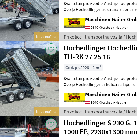
Kvalitetan proizvod iz Austrije - od profe
Ovo je Hochedlinger trostrana kiper prik
* Točna oznaka mode
Maschinen Gailer Gm
9640 Kötschach-Mauthen
Prikolice i transportna vozila / Hoc
Nova mašina
Hochedlinger Hochedlin
TH-RK 27 25 16
God. pr. 2026
3 m³
Kvalitetan proizvod iz Austrije - od profe
Ovo je Hochedlinger prikolica za kiper
sljedećim značajkama: *
Maschinen Gailer Gm
9640 Kötschach-Mauthen
Prikolice i transportna vozila / Hoc
Nova mašina
Hochedlinger S 230 G. 
1000 FP, 2230x1300 m