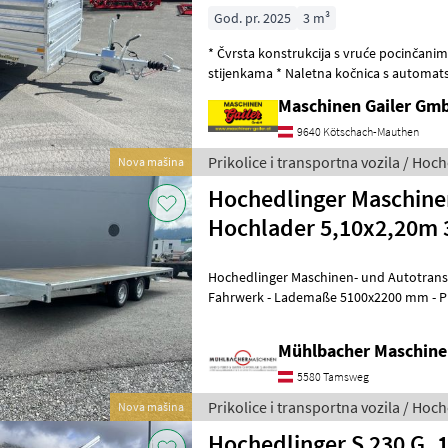
God. pr. 2025
3 m³
* Čvrsta konstrukcija s vruće pocinčanim
stijenkama * Naletna kočnica s automatskim hodom unatrag * Maks.
bruto težina vozila 1350 kg * Dimenzije
Maschinen Gailer Gm
9640 Kötschach-Mauthen
Prikolice i transportna vozila / Hoc
Nova mašina
Hochedlinger Maschine
Hochlader 5,10x2,20m 
Hochedlinger Maschinen- und Autotransporter mit 
Fahrwerk - Lademaße 5100x2200 mm - Plattformanhänger mit V
Deichsel - Auflaufgebremst mit Rückfah
Mühlbacher Maschin
5580 Tamsweg
Prikolice i transportna vozila / Hoc
Nova mašina
Hochedlinger S 230 G. 