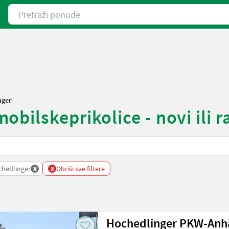
Pretraži ponude
nger
bilskeprikolice - novi ili r
x
x
hedlinger
Obriši sve filtere
Hochedlinger PKW-Anhä