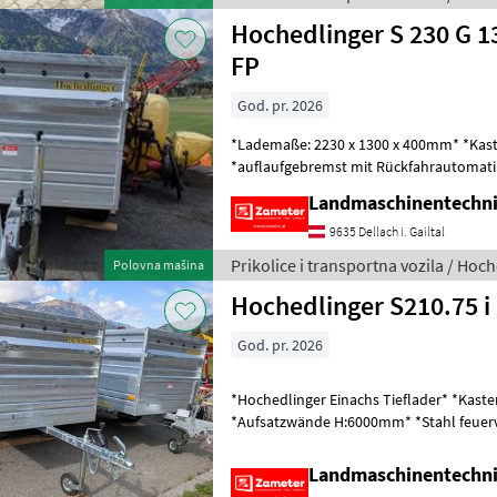
Hochedlinger S 230 G 1
FP
God. pr. 2026
*Lademaße: 2230 x 1300 x 400mm* *Kas
*auflaufgebremst mit Rückfahrautomati
verstärkt mit Kurbelautomatik* *Aufsa
Landmaschinentechni
9635 Dellach i. Gailtal
Prikolice i transportna vozila / Hoc
Polovna mašina
Hochedlinger S210.75 
God. pr. 2026
*Hochedlinger Einachs Tieflader* *Kas
*Aufsatzwände H:6000mm* *Stahl feuerv
Gummiseil montiert* *stabile Stahl
Landmaschinentechni