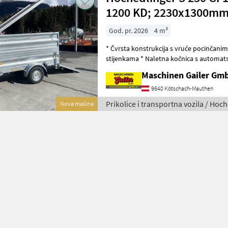
1200 KD; 2230x1300m
God. pr. 2026
4 m³
* Čvrsta konstrukcija s vruće pocinčanim
stijenkama * Naletna kočnica s automa
bruto težina vozila 1350 kg * Dimenzije
Maschinen Gailer Gm
9640 Kötschach-Mauthen
Prikolice i transportna vozila / Hoc
Nova mašina