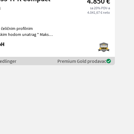
4.850 €
m
sa 20% PDV-a
4.041,67 € neto
 čeličnim profilnim
tskim hodom unatrag * Maks.
bH
hedlinger
Premium Gold prodavac