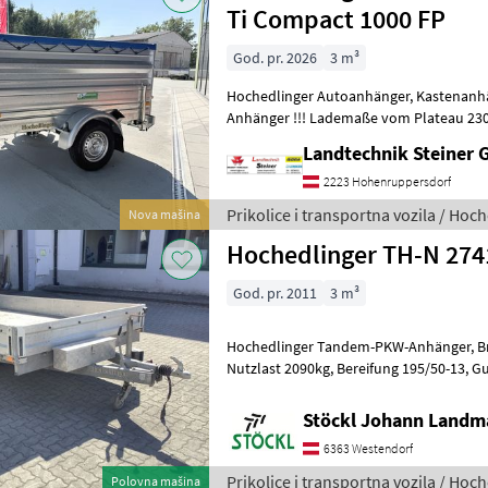
Ti Compact 1000 FP
God. pr. 2026
3 m³
Hochedlinger Autoanhänger, Kastenanhänger mit Abdeckplane, Profi-
Anhänger !!! Lademaße vom Plateau 230 x 130 cm, Stahlbordwand 40
cm, Aufsatzbordwand 60
Landtechnik Steiner
2223 Hohenruppersdorf
Prikolice i transportna vozila / Hoc
Nova mašina
Hochedlinger TH-N 274
God. pr. 2011
3 m³
Hochedlinger Tandem-PKW-Anhänger, Brückenmaß ca. 4, 10x2, 10m,
Nutzlast 2090kg, Bereifung 195/50-13, Gutachten gültig bis 11/25,
Stützen hinten, Standort Westendorf (A
Stöckl Johann Landm
6363 Westendorf
Prikolice i transportna vozila / Hoc
Polovna mašina