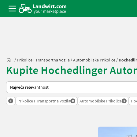
/
Prikolice I Transportna Vozila
/
Automobilske Prikolice
/
Hochedli
Kupite Hochedlinger Automo
Način na koji sortira Landwirt.com
x
x
x
Prikolice I Transportna Vozila
Automobilske Prikolice
Hoc