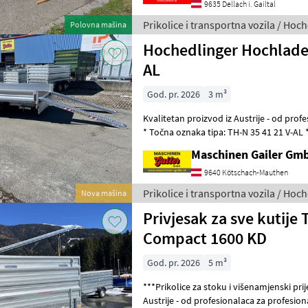
9635 Dellach i. Gailtal
Prikolice i transportna vozila / Hoc
Polovna mašina
Hochedlinger Hochlader
AL
God. pr. 2026
3 m³
Kvalitetan proizvod iz Austrije - od profe
* Točna oznaka tipa: TH-N 35 41 21 V-AL 
tandem prikolica s ravnom p
Maschinen Gailer Gm
9640 Kötschach-Mauthen
Prikolice i transportna vozila / Hoc
Nova mašina
Privjesak za sve kutije 
Compact 1600 KD
God. pr. 2026
5 m³
***Prikolice za stoku i višenamjenski prijevoznici Kvaliteta
Austrije - od profesionalaca za profesionalce!! ``` * Točn