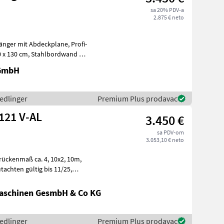
sa 20% PDV-a
2.875 € neto
 GmbH
hedlinger
Premium Plus prodavac
121 V-AL
3.450 €
sa PDV-om
3.053,10 € neto
aschinen GesmbH & Co KG
hedlinger
Premium Plus prodavac