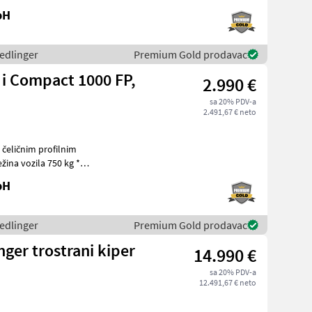
bH
hedlinger
Premium Gold prodavac
 i Compact 1000 FP,
2.990 €
sa 20% PDV-a
2.491,67 € neto
 čeličnim profilnim
žina vozila 750 kg *
 11
bH
hedlinger
Premium Gold prodavac
ger trostrani kiper
14.990 €
sa 20% PDV-a
12.491,67 € neto