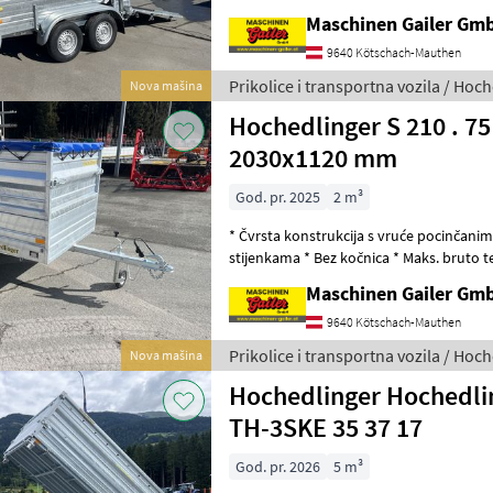
tipa: TT.V 27 25 13 K
Maschinen Gailer Gm
9640 Kötschach-Mauthen
Prikolice i transportna vozila / Hoc
Nova mašina
Hochedlinger S 210 . 75
2030x1120 mm
God. pr. 2025
2 m³
* Čvrsta konstrukcija s vruće pocinčanim
stijenkama * Bez kočnica * Maks. bruto te
Unutarnje dimenzije utovara cca.: 2030 x
Maschinen Gailer Gm
9640 Kötschach-Mauthen
Prikolice i transportna vozila / Hoc
Nova mašina
Hochedlinger Hochedlin
TH-3SKE 35 37 17
God. pr. 2026
5 m³