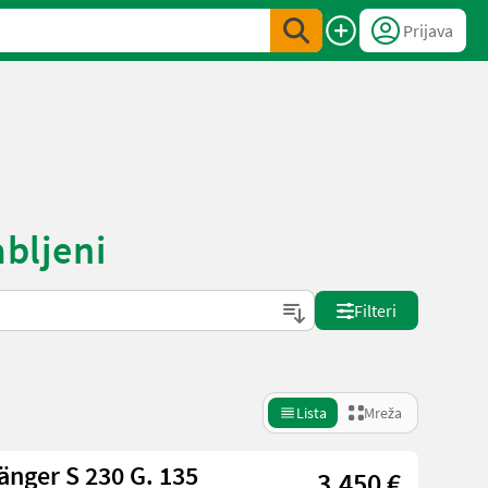
Prijava
abljeni
Filteri
Lista
Mreža
nger S 230 G. 135
3.450 €