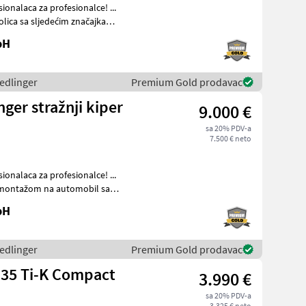
sionalaca za profesionalce! ...
olica sa sljedećim značajkama:
bH
hedlinger
Premium Gold prodavac
ger stražnji kiper
9.000 €
sa 20% PDV-a
7.500 € neto
sionalaca za profesionalce! ...
 s montažom na automobil sa
bH
hedlinger
Premium Gold prodavac
135 Ti-K Compact
3.990 €
m
sa 20% PDV-a
3.325 € neto