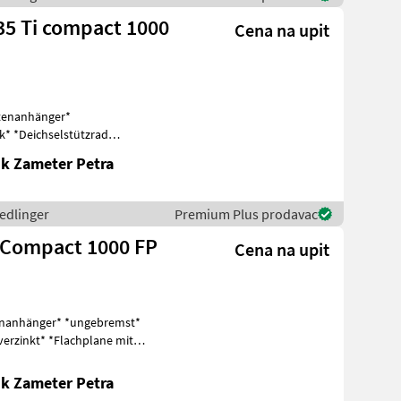
35 Ti compact 1000
Cena na upit
tenanhänger*
k* *Deichselstützrad
tzbordwände H: 60
k Zameter Petra
hedlinger
Premium Plus prodavac
i Compact 1000 FP
Cena na upit
tenanhänger* *ungebremst*
erzinkt* *Flachplane mit
k Zameter Petra