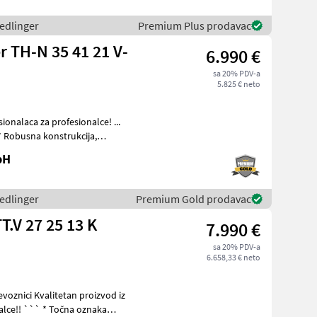
hedlinger
Premium Plus prodavac
 TH-N 35 41 21 V-
6.990 €
sa 20% PDV-a
5.825 € neto
sionalaca za profesionalce! ...
* Robusna konstrukcija,
bH
hedlinger
Premium Gold prodavac
TT.V 27 25 13 K
7.990 €
sa 20% PDV-a
6.658,33 € neto
n proizvod iz
a oznaka