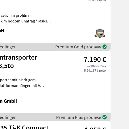
 čeličnim profilnim
bH
hedlinger
Premium Gold prodavac
ntransporter
7.190 €
3,5to
sa 20% PDV-a
5.991,67 € neto
niedrigem
rm
en GmbH
hedlinger
Premium Plus prodavac
135 Ti-K Compact