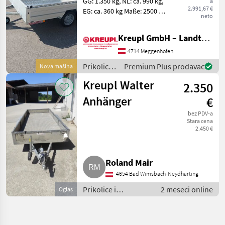
GG: 1.350 kg, NL: ca. 990 kg,
a
Bordwände
2.991,67 €
EG: ca. 360 kg Maße: 2500 x
neto
2100 x 350 mm Bereifung:
195/50 R13C, Ladehöhe: ca.
Kreupl GmbH – Landtechnik – Schlosserei – Anhänger
430 mm Alu-Bordwände
350 mm Stützrad
4714 Meggenhofen
automatik Bod
Prikolice i
Premium Plus prodavac
Nova mašina
transportna
Kreupl Walter
2.350
vozila /
Kreupl
Anhänger
€
bez PDV-a
Stara cena
2.450 €
Roland Mair
4654 Bad Wimsbach-Neydharting
Prikolice i
2 meseci online
Oglas
transportna vozila /
Automobilske
prikolice