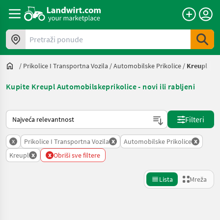
Pretraži ponude
/
Prikolice I Transportna Vozila
/
Automobilske Prikolice
/
Kreupl
Kupite Kreupl Automobilskeprikolice - novi ili rabljeni
Način na koji sortira Landwirt.com
Filteri
x
x
x
Prikolice I Transportna Vozila
Automobilske Prikolice
x
x
Kreupl
Obriši sve filtere
Lista
Mreža