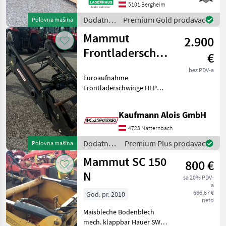
paralelnim priključkom.
5101 Bergheim
Uključen nosač za Lindner
Dodatna
Premium Gold prodavac
Polovna mašina
Geotrac 65,
oprema
Mammut
2.900
za
traktore /
Frontladerschwinge
€
Mammut
HLP125
bez PDV-a
Euroaufnahme
Frontladerschwinge HLP
125 Mammut DW
Hubzylinder 3 Steuerkreis
Kaufmann Alois GmbH
Die Fa. Kaufmann zeigt
Ihnen die Maschine bzw.
4723 Natternbach
Gerät gerne am Betrieb und
Dodatna
Premium Plus prodavac
Polovna mašina
b
oprema
Mammut SC 150
800 €
za
traktore /
N
sa 20% PDV-
Mammut
a
666,67 €
God. pr. 2010
neto
Maisbleche Bodenblech
mech. klappbar Hauer SWE-