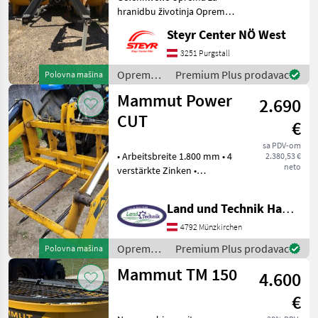
hranidbu životinja Oprema
za silazu
Steyr Center NÖ West
3251 Purgstall
Oprema
Premium Plus prodavac
Polovna mašina
za
Mammut Power
2.690
hranidbu
životinja /
CUT
€
Mammut
sa PDV-om
• Arbeitsbreite 1.800 mm • 4
2.380,53 €
neto
verstärkte Zinken •
Ballendurchmesser max.
1.800 mm • Dreipunktanbau
Land und Technik HandelsgesmbH
• Eigengewicht ca. 400 kg
Silažna korpa, Lakirano,
4792 Münzkirchen
Hidro pogon,
Oprema
Premium Plus prodavac
Polovna mašina
za
Mammut TM 150
4.600
hranidbu
životinja /
€
Mammut