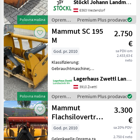
Stöckl Johann Landmaschinen GesmbH & Co KG
hranidbu životinja Ostala
tehnika prehrane
6363 Westendorf
Oprema
Premium Plus prodavac
Polovna mašina
za
Mammut SC 195
2.750
hranidbu
životinja /
M
€
Mammut
God. pr. 2010
sa PDV-om
2.433,63 €
neto
Klassifizierung:
Gebrauchtmaschine;
Seriennummer/Fahrgestellnummer:
Lagerhaus Zwettl Landtechnik
10103037; Nettogewicht
(kg): 730; Service Historie:
3910 Zwettl
Ja; Anzahl Vorbesitzer: 1;
Oprema
Premium Plus prodavac
Polovna mašina
Weitere Maschinenm
za
Mammut
3.300
hranidbu
životinja /
Flachsilovertreiler
€
Mammut
SF 175 HSB
God. pr. 2010
sa 20% PDV-
a
2.750 € neto
Gelenkwelle Oprema za