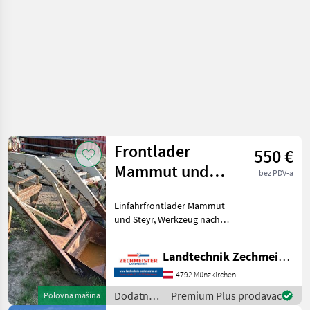
Mammut
Frontlader
550 €
Mammut und
bez PDV-a
Steyr
Einfahrfrontlader Mammut
und Steyr, Werkzeug nach
Aufpreis Dodatna oprema
za traktore Prednji
Landtechnik Zechmeister GmbH & Co KG
utovarivači
4792 Münzkirchen
Dodatna
Premium Plus prodavac
Polovna mašina
oprema