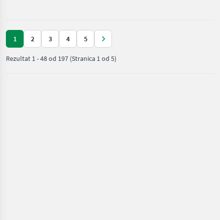
za
hranidbu
životinja /
Mammut
1
2
3
4
5
Rezultat
1
-
48
od
197
(Stranica 1 od 5)