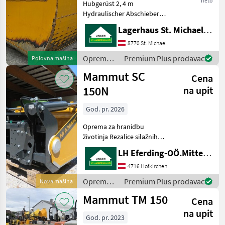
neto
Hubgerüst 2, 4 m
Hydraulischer Abschieber
XL E-Punktansteuerung 4
Lagerhaus St. Michael ob Leoben eGen
DW 1xDW erforderlich
Hydraulischer Oberlenker
8770 St. Michael
Um Ihnen unnötige
Oprema
Premium Plus prodavac
Polovna mašina
Wartezeiten oder
za
Mammut SC
Wegstrecken zu e
Cena
hranidbu
životinja /
150N
na upit
Mammut
God. pr. 2026
Oprema za hranidbu
životinja Rezalice silažnih
blokova
LH Eferding-OÖ.Mitte, Landtechnik Hofkirchen
4716 Hofkirchen
Oprema
Premium Plus prodavac
Nova mašina
za
Mammut TM 150
Cena
hranidbu
životinja /
na upit
God. pr. 2023
Mammut