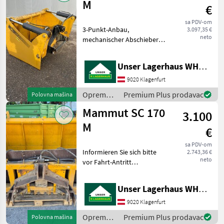
životinja /
M
€
Mammut
sa PDV-om
3-Punkt-Anbau,
3.097,35 €
neto
mechanischer Abschieber
Informieren Sie sich bitte
vor Fahrt-Antritt
Unser Lagerhaus WHG, Kärnten, Klagenfurt
telefonisch, ob die von
Ihnen angefragte Maschine
9020 Klagenfurt
aktuell bei uns am Lager
Oprema
Premium Plus prodavac
Polovna mašina
steht.
za
Mammut SC 170
3.100
hranidbu
životinja /
M
€
Mammut
sa PDV-om
Informieren Sie sich bitte
2.743,36 €
neto
vor Fahrt-Antritt
telefonisch, ob die von
Ihnen angefragte Maschine
Unser Lagerhaus WHG, Kärnten, Klagenfurt
aktuell bei uns am Lager
steht. Wir inserieren auch
9020 Klagenfurt
Maschinen, die sic
Oprema
Premium Plus prodavac
Polovna mašina