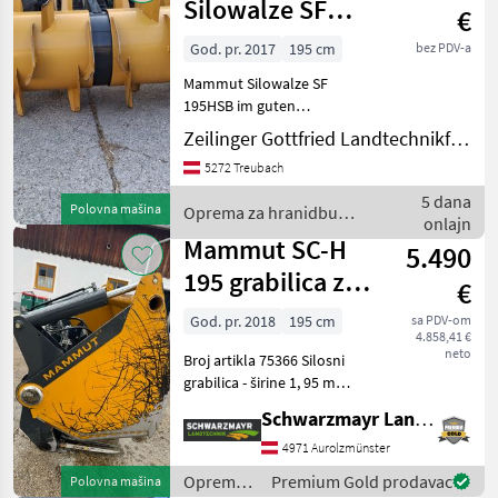
životinja /
Silowalze SF
€
Mammut
195HSB
God. pr. 2017
195 cm
bez PDV-a
Mammut Silowalze SF
195HSB im guten
gebrauchten, gepflegten
Zeilinger Gottfried Landtechnikfachbetrieb
Zustand wie Neu
5272 Treubach
Trommelbreite: 1950mm
Arbeitsbreite: ca. 1950mm
5 dana
Polovna mašina
Oprema za hranidbu
Trommeldurchmesser:
onlajn
životinja / Mammut
1040mm Eigengewic
Mammut SC-H
5.490
195 grabilica za
€
silos
God. pr. 2018
195 cm
sa PDV-om
4.858,41 €
neto
Broj artikla 75366 Silosni
grabilica - širine 1, 95 m
Rabljeno, iz konsignacije, s
Schwarzmayr Landtechnik GmbH - Aurolzmünster
13% PDV-a Prodajni tim
tvrtke Schwarzmayr rado će
4971 Aurolzmünster
vam pokazati opremu/stroj
Oprema
Premium Gold prodavac
Polovna mašina
i moli