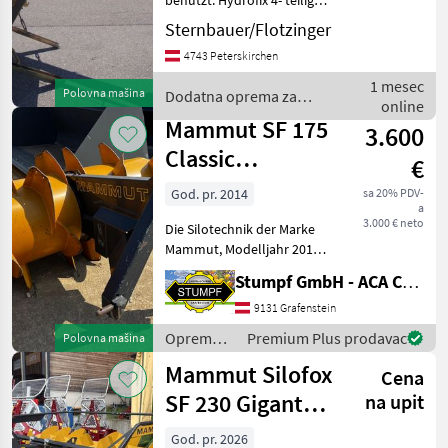
benutzt. Hydrofix 4- teilig
mit E- Stecker, Anbauteile
Sternbauer/Flotzinger
für Fendt 307, 308, 309 Ci.
4743 Peterskirchen
Podizajni cilindar: Sa
dvostrukim djelovanjem,
1 mesec
Polovna mašina
Dodatna oprema za
Prednji utovariva
online
traktore / Mammut
Mammut SF 175
3.600
Classic
€
Heckanbau
God. pr. 2014
sa 20% PDV-
a
3.000 € neto
Die Silotechnik der Marke
Mammut, Modelljahr 2014,
präsentiert sich als
Stumpf GmbH - ACA Center Stumpf
zuverlässiges und
effizientes Gerät für
9131 Grafenstein
landwirtschaftliche
Oprema
Premium Plus prodavac
Polovna mašina
Anwendungen. Dieses
za
Mammut Silofox
Modell gehört
Cena
hranidbu
životinja /
SF 230 Gigant
na upit
Mammut
Front-Heck
God. pr. 2026