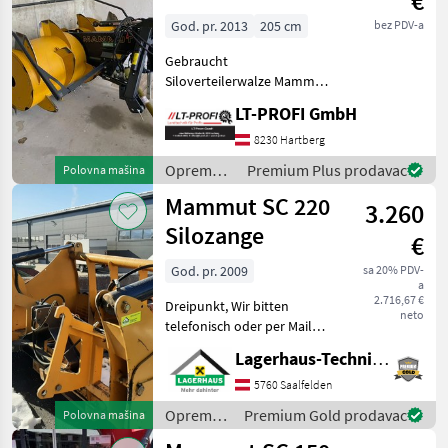
€
Mammut
205 Titan
God. pr. 2013
205 cm
bez PDV-a
Gebraucht
Siloverteilerwalze Mammut
SF 205 Titan
LT-PROFI GmbH
"PRIVATVERKAUF" - Front-
Heckanbau
8230 Hartberg
(Umkehrgetriebe) -
Oprema
Premium Plus prodavac
Polovna mašina
Hydraulische Schwenkung -
za
Mammut SC 220
Gelenkwelle Super
3.260
hranidbu
životinja /
Silozange
€
Mammut
God. pr. 2009
sa 20% PDV-
a
2.716,67 €
Dreipunkt, Wir bitten
neto
telefonisch oder per Mail
Ihren Besuch
Lagerhaus-Technik Saalfelden
bekanntzugeben, um
ausreichend Zeit für die
5760 Saalfelden
Beratung und eventuell
Oprema
Premium Gold prodavac
Polovna mašina
einer Probefahrt für Sie zu
za
rese