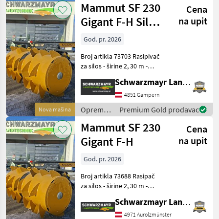
Mammut SF 230
Cena
za
traktore /
Gigant F-H Silo
na upit
Mammut
posipač
God. pr. 2026
Broj artikla 73703 Rasipivač
za silos - širine 2, 30 m -
promjera bubnja 1, 30 m
Schwarzmayr Landtechnik GmbH - Gampern
(uključujući kante) - s
kardanskim vratilom - s
4851 Gampern
trokutastim priključkom za
Oprema
Premium Gold prodavac
Nova mašina
alat - pog
za
Mammut SF 230
Cena
hranidbu
životinja /
Gigant F-H
na upit
Mammut
God. pr. 2026
Broj artikla 73688 Rasipač
za silos - širine 2, 30 m -
promjera bubnja 1, 30 m
Schwarzmayr Landtechnik GmbH - Aurolzmünster
(uključujući kante) - s
kardanskim vratilom - s
4971 Aurolzmünster