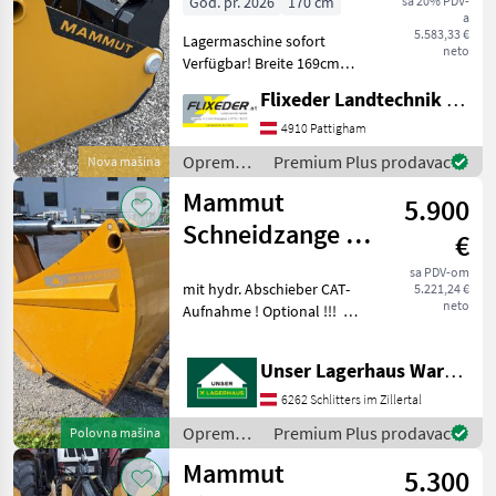
God. pr. 2026
170 cm
sa 20% PDV-
a
5.583,33 €
Lagermaschine sofort
neto
Verfügbar! Breite 169cm
Höhe 0, 80 m Tiefe 0, 78 m
Flixeder Landtechnik GmbH
Volumen 1, 05 m³
Eigengewicht 655 kg mit
4910 Pattigham
Euroaufnahme und
Oprema
Premium Plus prodavac
Nova mašina
Maisblech Weitere
za
Mammut
Aufnahmen auf Wu
5.900
hranidbu
životinja /
Schneidzange SC
€
Mammut
195 XL
sa PDV-om
mit hydr. Abschieber CAT-
5.221,24 €
neto
Aufnahme ! Optional !!! mit
3-Punkt-Aufnahme Oprema
za hranidbu životinja
Unser Lagerhaus Warenhandelsges.m.b.H.
Rezalice silažnih blokova
6262 Schlitters im Zillertal
Oprema
Premium Plus prodavac
Polovna mašina
za
Mammut
5.300
hranidbu