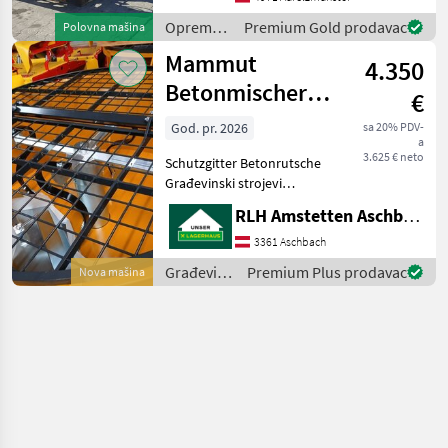
Sa 16 zubaca - S
Oprema
Premium Gold prodavac
Polovna mašina
trotočkovnim priključk
za
Mammut
4.350
hranidbu
životinja /
Betonmischer
€
Mammut
Turbo Mix TM
God. pr. 2026
sa 20% PDV-
a
150
3.625 € neto
Schutzgitter Betonrutsche
Građevinski strojevi
Mješalice betona
RLH Amstetten Aschbach
3361 Aschbach
Građevinski
Premium Plus prodavac
Nova mašina
strojevi /
Mammut