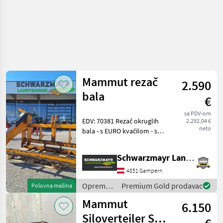
Mammut rezač
2.590
bala
€
sa PDV-om
EDV: 70381 Rezač okruglih
2.292,04 €
neto
bala - s EURO kvačilom - s 4
zupca - potreban 1
dvostruko djelujući
Schwarzmayr Landtechnik GmbH - Gampern
regulacijski ventil Rabljeno,
iz konsignacije, s 13% PDV-a
4851 Gampern
D x Š x V:
Oprema
Premium Gold prodavac
Polovna mašina
za
Mammut
6.150
hranidbu
životinja /
Siloverteiler SF