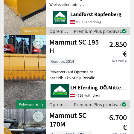
Wartezeiten oder
Wegstrecken zu ersparen,
Landforst Kapfenberg
bitten wir Sie um vorherige
Kontaktaufnahme, falls Sie
8605 Kapfenberg
eine unserer Maschinen
Oprema
Premium Plus prodavac
Nova mašina
besichtigen bzw. Probe fahr
za
Mammut SC 195
2.850
hranidbu
životinja /
H
€
Mammut
God. pr. 2014
bez PDV-a
Privatverkauf Oprema za
hranidbu životinja Rezalice
silažnih blokova
LH Eferding-OÖ.Mitte, Landtechnik Hofkirchen
4716 Hofkirchen
Oprema
Premium Plus prodavac
Polovna mašina
za
Mammut SC
6.700
hranidbu
životinja /
170M
€
Mammut