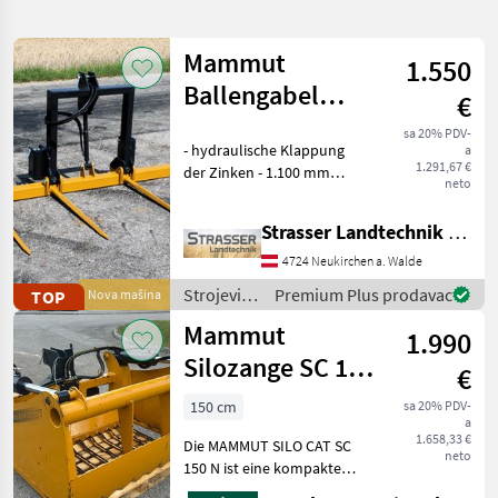
pretragu
Mammut
1.550
Kategorija
Država
Filteri
1
Ballengabel
€
hydraulisch
Prikaži
sa 20% PDV-
TRENUTNA
- hydraulische Klappung
Resetuj
197
a
doppelt
PUTANJA
1.291,67 €
der Zinken - 1.100 mm
rezultata
neto
Mammut
Schwerlastzinken mit
45mm Durchmesser und
Strasser Landtechnik GmbH
IZABERITE
M28 Gewinde -
KATEGORIJU
Durchgehende
4724 Neukirchen a. Walde
Konusbuchsen aus
Strojevi i
Premium Plus prodavac
TOP
Nova mašina
Poljoprivredna tehnika
164
Vollmaterial -
oprema
Dreipunktanbau
Mammut
1.990
za travu i
Izgradnja
31
baliranje /
Silozange SC 150
€
Mammut
N
Ostalo
2
150 cm
sa 20% PDV-
a
1.658,33 €
Die MAMMUT SILO CAT SC
MARKETPLACE
neto
150 N ist eine kompakte
Silozange, die speziell für
Ponude