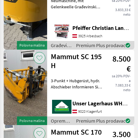
Neumaschine, mit
sa 20% PDV-
a
Gelenkwelle Građevinski
3.833,33 €
strojevi Mješalice betona
neto
Pfeiffer Christian Landtechnik
3925 Arbesbach
Građevinski
Premium Plus prodavac
Polovna mašina
strojevi /
Mammut SC 195
8.500
Mammut
H
€
sa 20% PDV-
3-Punkt + Hubgerüst, hydr.
a
7.083,33 €
Abschieber Informieren Sie
neto
sich bitte vor Fahrt-Antritt
telefonisch, ob die von
Unser Lagerhaus WHG, Kärnten, Klagenfurt
Ihnen angefragte Maschine
aktuell bei uns am Lager
9020 Klagenfurt
steht.
Oprema
Premium Plus prodavac
Polovna mašina
za
Mammut SC 170
3.500
hranidbu