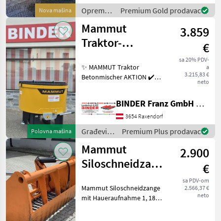
trokutastim priključkom za
Oprema
Premium Gold prodavac
Nova mašina
alat - pogod
za
Mammut
3.859
hranidbu
životinja /
Traktor-
€
Mammut
Betonmischer
sa 20% PDV-
✨ MAMMUT Traktor
a
TM 125 lagernd
3.215,83 €
Betonmischer AKTION ✔️
neto
Modell : Turbo Mix TM 125
NEU - lagernd ✔️ in
BINDER Franz GmbH & CoKG
serienmäßiger Ausführung
✔️ Serienmäßig wird der
3654 Raxendorf
TURBO MIX ✔️ mittels Trakt
Građevinski
Premium Plus prodavac
Polovna mašina
strojevi /
Mammut
2.900
Mammut
Siloschneidzange
€
190
sa PDV-om
Mammut Siloschneidzange
2.566,37 €
neto
mit Haueraufnahme 1, 18m,
Breite 1, 90m, Standort
Westendorf (A) Oprema za