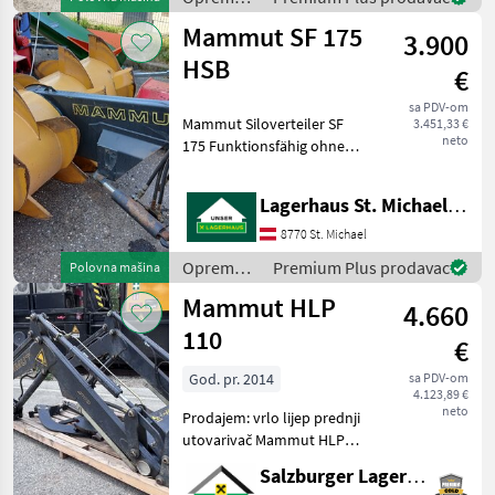
za
Mammut SF 175
3.900
hranidbu
životinja /
HSB
€
Mammut
sa PDV-om
Mammut Siloverteiler SF
3.451,33 €
neto
175 Funktionsfähig ohne
Schutzbügel ohne
Gelenkwelle Um Ihnen
Lagerhaus St. Michael ob Leoben eGen
unnötige Wartezeiten oder
Wegstrecken zu ersparen,
8770 St. Michael
bitten wir Sie um vorhe
Oprema
Premium Plus prodavac
Polovna mašina
za
Mammut HLP
4.660
hranidbu
životinja /
110
€
Mammut
God. pr. 2014
sa PDV-om
4.123,89 €
neto
Prodajem: vrlo lijep prednji
utovarivač Mammut HLP
110 s trećim hidrauličkim
Salzburger Lagerhaus-Technik
krugom, Euro spojnicom i