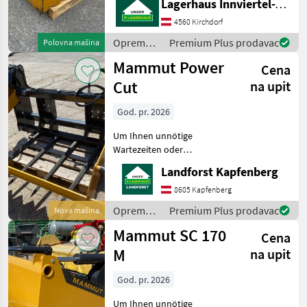
Lagerhaus Innviertel-Traunviertel-Urfahr eGen, Kirchdorf
Marketplace
Oglasi
den Anbau an Frontladern,
trgovaca
Hofladern oder kleineren
4560 Kirchdorf
Traktoren konzipiert ist
Oprema
Premium Plus prodavac
Polovna mašina
Abmessungen
za
Mammut Power
Cena
hranidbu
životinja /
Cut
na upit
Mammut
God. pr. 2026
Um Ihnen unnötige
Wartezeiten oder
Wegstrecken zu ersparen,
Landforst Kapfenberg
bitten wir Sie um vorherige
Kontaktaufnahme, falls Sie
8605 Kapfenberg
eine unserer Maschinen
Oprema
Premium Plus prodavac
Nova mašina
besichtigen bzw. Probe fahr
za
Mammut SC 170
Cena
hranidbu
životinja /
M
na upit
Mammut
God. pr. 2026
Um Ihnen unnötige