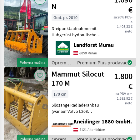
životinja /
N
€
Mammut
God. pr. 2010
sa 20% PDV-
a
1.408,33 €
Dreipunktaufnahme mit
neto
Hubgerüst hydraulische
Steuerung Aufnahmebreite
Landforst Murau
170 cm inkl. mechanischer
Oberlenker Um Ihnen
8850 Murau
unnötige Wartezeiten oder
Oprema
Premium Plus prodavac
Polovna mašina
Wegstrecken zu e
za
Mammut Silocut
1.800
hranidbu
životinja /
170 M
€
Mammut
170 cm
sa PDV-om
1.592,92 €
neto
Silozange Radladeranbau
(war auf Volvo L208
montiert) Oprema za
Kneidinger 1880 GmbH.
hranidbu životinja Oprema
za silazu
4121 Altenfelden
Oprema
Premium Plus prodavac
Polovna mašina