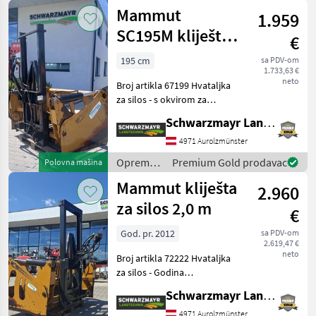
za
Mammut
1.959
hranidbu
životinja /
SC195M kliješta
€
Mammut
za silose
195 cm
sa PDV-om
1.733,63 €
neto
Broj artikla 67199 Hvataljka
za silos - s okvirom za
podizanje (visina podizanja
Schwarzmayr Landtechnik GmbH - Aurolzmünster
cca. 1, 2 m) - s 3-smjernim
upravljačkim blokom - sa
4971 Aurolzmünster
16 vilica - s 3-točkovnim
Oprema
Premium Gold prodavac
Polovna mašina
prik
za
Mammut kliješta
2.960
hranidbu
životinja /
za silos 2,0 m
€
Mammut
God. pr. 2012
sa PDV-om
2.619,47 €
neto
Broj artikla 72222 Hvataljka
za silos - Godina
proizvodnje: 2012 - Širina 2
Schwarzmayr Landtechnik GmbH - Aurolzmünster
m - S podiznim okvirom - S
Bowdenovom komandom -
4971 Aurolzmünster