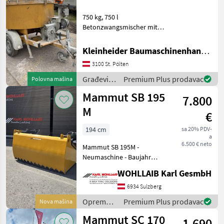
750 kg, 750 l
Betonzwangsmischer mit
Elektroantrieb auf
Einachsanhänger mit
Kleinheider Baumaschinenhandel GmbH.
Straßenzulassung
3100 St. Pölten
Građevinski strojevi
Građevinski damperi
Građevinski
Premium Plus prodavac
Polovna mašina
strojevi /
Mammut SB 195
7.800
Mammut
M
€
194 cm
sa 20% PDV-
a
6.500 € neto
Mammut SB 195M -
Neumaschine - Baujahr
2026 - Euroaufnahme - 2
WOHLLAIB Karl GesmbH
Stk. Zylinder durchmesser
110mm - Füllvolumen 1,
6934 Sulzberg
21m³ - 830 kg - Blocktiefe 0,
Oprema
Premium Plus prodavac
Nova mašina
78m - B
za
Mammut SC 170
1.690
hranidbu