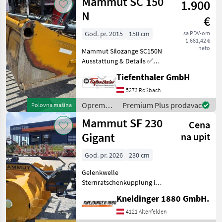
Mammut SC 150
1.900
hranidbu
životinja /
N
€
Mammut
God. pr. 2015
150 cm
sa PDV-om
1.681,42 €
neto
Mammut Silozange SC150N
Ausstattung & Details ✅
Euroaufnahme Eine
Tiefenthaler GmbH
Besichtigung und
Probefahrt sind nach
5273 Roßbach
Vereinbarung möglich. Der
Oprema
Premium Plus prodavac
Polovna mašina
Standort ist St. Veit im Inn
za
Mammut SF 230
Cena
hranidbu
životinja /
Gigant
na upit
Mammut
God. pr. 2026
230 cm
Gelenkwelle
Sternratschenkupplung im
Verteiler Gewicht 1025kg
Kneidinger 1880 GmbH.
Wasserbefüllbar plus
1000kg Durchmesser 1, 30m
4121 Altenfelden
Trommelbreite 2, 30m