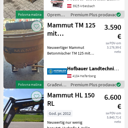
hranidbu životinja Oprema
za silazu
3925 Arbesbach
Oprema
Premium Plus prodavac
Polovna mašina
za
Mammut TM 125
3.590
hranidbu
životinja /
mit
€
Mammut
Hydraulikantrieb
sa PDV-om
Neuwertiger Mammut
3.176,99 €
neto
Betonmischer TM 125 mit
Hydraulik-Motor-Antrieb ,
Staplergabel-und-
Hofbauer Landtechnik GmbH
Dreipunkt-Aufnahme ,
Schwenkrutsche mit
4184 Helfenberg
Verlängerung , ... Sofort
Građevinski
Premium Plus prodavac
Polovna mašina
Verfügbar !!
strojevi /
Mammut HL 150
6.600
Mammut
RL
€
God. pr. 2012
sa PDV-om
5.840,71 €
neto
Neuwertig nur wenig