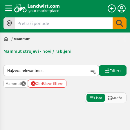
Pretraži ponude
/
Mammut
Mammut strojevi - novi / rabljeni
Način na koji sortira Landwirt.com
Filteri
x
x
Mammut
Obriši sve filtere
Lista
Mreža
Precizirajte