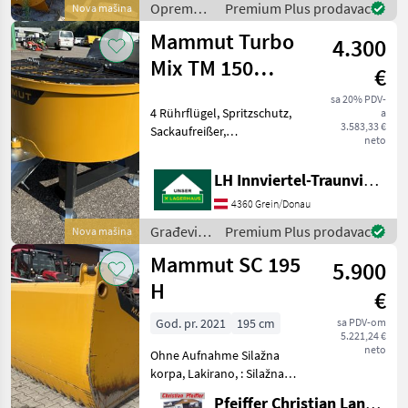
Oprema
Premium Plus prodavac
Nova mašina
Front und Heckanbau
za
Mammut Turbo
Streubreit
4.300
hranidbu
životinja /
Mix TM 150
€
Mammut
(neues Modell)
sa 20% PDV-
4 Rührflügel, Spritzschutz,
a
3.583,33 €
Sackaufreißer,
neto
Auslaufrutsche, > Ebenfalls
erhältlich und auf Lager:
LH Innviertel-Traunviertel-Urfahr
Turbo Mix TM 125 SF
Selbstbefüller € 5.660, - inkl.
4360 Grein/Donau
Mwst., Turbo
Građevinski
Premium Plus prodavac
Nova mašina
strojevi /
Mammut SC 195
5.900
Mammut
H
€
God. pr. 2021
195 cm
sa PDV-om
5.221,24 €
neto
Ohne Aufnahme Silažna
korpa, Lakirano, : Silažna
korpa, : Lakirano Oprema za
Pfeiffer Christian Landtechnik