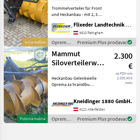
Trommelverteiler für Front
und Heckanbau - mit 2, 30m
breite - mit 1, 30m
Flixeder Landtechnik GmbH
Trommeldurchmesser (inkl.
Schaufeln) - mit
4910 Pattigham
Gelenkwelle - mit
Oprema
Premium Plus prodavac
Nova mašina
Gerätedreieckanbau - mit
za
Mammut
92
2.300
hranidbu
životinja /
Siloverteilerwalze
€
Mammut
175 cm
sa PDV-om
Heckanbau Gelenkwelle
2.035,40 €
neto
Oprema za hranidbu
životinja Oprema za silazu
Kneidinger 1880 GmbH.
4121 Altenfelden
Oprema
Premium Plus prodavac
Polovna mašina
za
hranidbu
životinja /