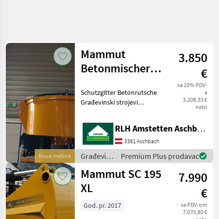
Mammut
3.850
Betonmischer
€
Turbo Mix TM
sa 20% PDV-
Schutzgitter Betonrutsche
a
125
3.208,33 €
Građevinski strojevi
neto
Mješalice betona
RLH Amstetten Aschbach
3361 Aschbach
Građevinski
Premium Plus prodavac
Nova mašina
strojevi /
Mammut SC 195
7.990
Mammut
XL
€
God. pr. 2017
sa PDV-om
7.070,80 €