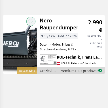
Precizirajte
pretragu
Nero
2.990
Kategorija
Država
Filteri
4
Raupendumper
€
9 KS/7 kW
God. pr. 2026
sa 20% PDV-
Prikaži 1
TRENUTNA
Resetuj
a
PUTANJA
rezultata
2.491,67 €
Daten: - Motor: Briggs &
neto
Izgradnja
Stratton - Leistung: 9 PS -
Hubraum: 270 cm³ -
Gradevinski
KOL-Technik, Franz Lampl-Küssner
Kraftstoff: Benzin -
Strojevi
Ladekapazität: 500 kg -
8093 St. Peter am Ottersbach
Gradevinski
Ladefläche: hydraulisch
Damperi
Građevinski
Premium Plus prodavac
Nova mašina
kippbar - Getrieb
strojevi /
Nero
Nero
IZABERITE
KATEGORIJU
Nero