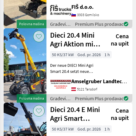
FIŠ d.o.o.
3303 Gomilsko
Građevinski
Premium Plus prodavac
Polovna mašina
strojevi /
Dieci 20.4 Mini
Cena
JCB
Agri Aktion mit
na upit
Österreichpaket
50 KS/37 kW
God. pr. 2026
1 h
Der neue DIECI Mini Agri
Smart 20.4 setzt neue
Maßstäbe auf dem Mini-
Amselgruber Landtechnik GmbH
Teleskopladermarkt. Stufe
5 Motor - -Größte Kabine
5121 Tarsdorf
(Baugleich vom Modell 26.6
Građevinski
Premium Plus prodavac
Polovna mašina
Mini Agri) -50
strojevi /
Dieci 20.4 E Mini
Cena
Dieci
Agri Smart
na upit
ELEKTRO
50 KS/37 kW
God. pr. 2026
1 h
Teleskoplader