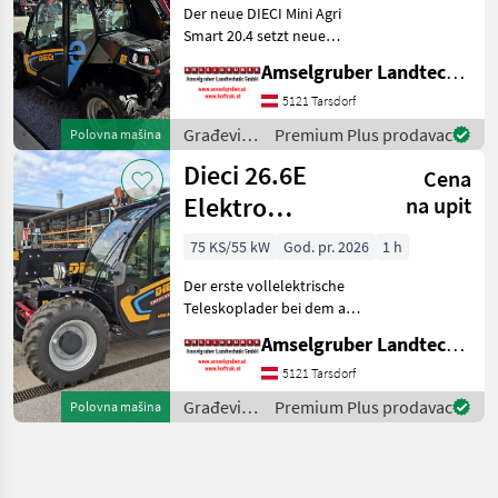
Der neue DIECI Mini Agri
TOP
Smart 20.4 setzt neue
Maßstäbe auf dem Mini-
Amselgruber Landtechnik GmbH
Teleskopladermarkt. 100 %
Elektro! -Größte Kabine
5121 Tarsdorf
(Baugleich vom Modell 26.6
Građevinski
Premium Plus prodavac
Polovna mašina
Mini Agri) -Echt
strojevi /
Dieci 26.6E
Cena
Dieci
Elektro
na upit
Teleskoplader
75 KS/55 kW
God. pr. 2026
1 h
mit
Der erste vollelektrische
Österreichpaket
Teleskoplader bei dem an
wirklich alles gedacht
Amselgruber Landtechnik GmbH
wurde - MADE BY DIECI!
AKTION: DIECI 26.6 E
5121 Tarsdorf
Elektro Mini Agri NEU mit
Građevinski
Premium Plus prodavac
Polovna mašina
Österreichpaket (TOP
strojevi /
Dieci