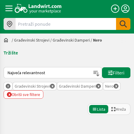
Pretraži ponude
/
Građevinski Strojevi
/
Građevinski Damperi
/
Nero
Tržište
Način na koji sortira Landwirt.com
Filteri
x
x
x
x
Gradevinski Strojevi
Gradevinski Damperi
Nero
x
Obriši sve filtere
Lista
Mreža