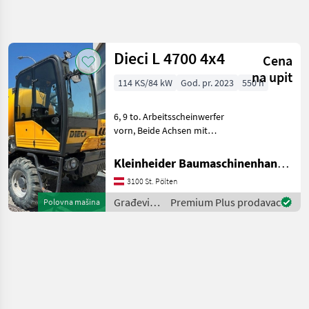
Precizirajte
pretragu
Dieci L 4700 4x4
Cena
Kategorija
Država
Filteri
4
na upit
114 KS/84 kW
God. pr. 2023
550 h
Prikaži 1
TRENUTNA
Resetuj
6, 9 to. Arbeitsscheinwerfer
PUTANJA
rezultata
vorn, Beide Achsen mit
Izgradnja
automatischer 45%
Differentialsperre. -
Gradevinski
Kleinheider Baumaschinenhandel GmbH.
Strojevi
Geschlossene Kabine mit
3100 St. Pölten
Schiebefenster auf
Gradevinski
Damperi
Motorseite, Doppeltür mit
Građevinski
Premium Plus prodavac
Polovna mašina
Öffnun
strojevi /
Dieci
Dieci
IZABERITE
KATEGORIJU
Dieci