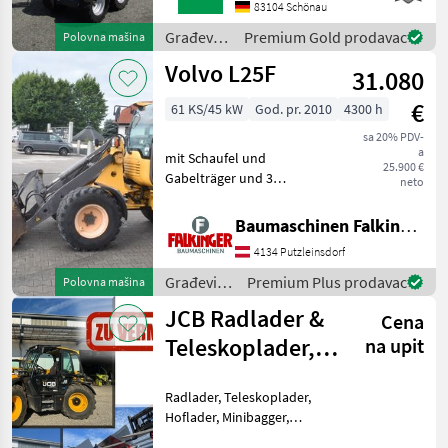
COMPACT
83104 Schönau
WERKZEUGAUFNAHMEMotor-
Građevinski
Premium Gold prodavac
Polovna mašina
Moderner Kubota
strojevi /
Volvo L25F
Dreizylinderdieselmotor,
31.080
Sonstige
Typ
€
61 KS/45 kW
God. pr. 2010
4300 h
sa 20% PDV-
a
mit Schaufel und
25.900 €
Gabelträger und 3
neto
hydraulischen Steuerkreis!!
Betriebsgewicht: 5200kg
Baumaschinen Falkinger
Reifen 70% Der Volvo L25F
4134 Putzleinsdorf
ist in einem guten
Zustand!! BAUMASCHINEN
Građevinski
Premium Plus prodavac
Polovna mašina
FALKIN
strojevi /
JCB Radlader &
Cena
Volvo
Teleskoplader,
na upit
Toyo Hoflader,
Radlader, Teleskoplader,
Min
Hoflader, Minibagger,
Minidumper zu vermieten