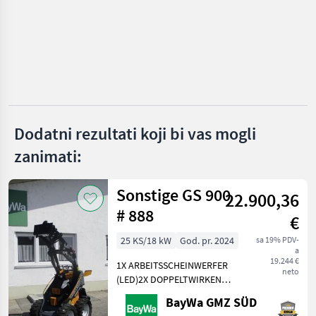
Mecalac
Thwaites
Neuson
Wacker
Dodatni rezultati koji bi vas mogli
JCB
zanimati:
Prikaži
sve
(28)
Sonstige GS 900
22.900,36
# 888
MARKETPLACE
€
Ponude
25 KS/18 kW
God. pr. 2024
sa 19% PDV-
Marketplace
Oglasi
a
trgovaca
19.244 €
1X ARBEITSSCHEINWERFER
neto
(LED)2X DOPPELTWIRKEND
MECHANISCHGEGENGEWICHT
BayWa GMZ SÜD
UNTER DER TRITTGIANT