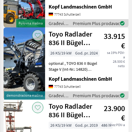
(Int. Nr. 17605)
Kopf Landmaschinen GmbH
Verschiedene Maschinen zu
vermieten - Minibagger -
77743 Schutterzell
Hoflader (Toyo) - JCB Te
Građevinski
Premium Plus prodavac
Polovna mašina
strojevi /
Toyo Radlader
33.915
JCB
836 II Bügel
€
Black, 4.
26 KS/19 kW
God. pr. 2024
sa 19% PDV-
a
Steuerkreis
28.500 €
optional , TOYO 836 II Bügel
neto
Stage V (Int-Nr.: 14820)
BLACK Edition, 4.
Kopf Landmaschinen GmbH
Steuerkreis, STVZO-
GutachtenStandard
77743 Schutterzell
Schaufel 110 cm und
Građevinski
Premium Plus prodavac
demonstraciona mašina
Palettengabel
strojevi /
Toyo Radlader
Neumaschine 2024 3, 1
23.900
Toyo
836 II Bügel
€
Stage V 310
26 KS/19 kW
God. pr. 2019
486 h
bez PDV-a
Hubmast