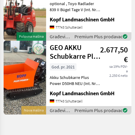
optional , Toyo Radlader
839 II Bügel Tage V (Int. Nr.
13206) TOYO 836 II Bügel
Kopf Landmaschinen GmbH
Stage V Baujahr 2019 486
Betriebsstunden 3, 10 m
77743 Schutterzell
Hubhöhe / Hubmast
Građevinski
Premium Plus prodavac
Polovna mašina
Allradantrieb übe
strojevi /
GEO AKKU
2.677,50
Toyo
Schubkarre Plus
€
Power D50HB
God. pr. 2021
sa 19% PDV-
a
NEU
2.250 € neto
Akku Schubkarre Plus
Power D50HB NEU (Int. Nr.
13089) Akku Schubkarre
Kopf Landmaschinen GmbH
Mini Dumper Baujahr 2021
Manufaktur: Plus Power
77743 Schutterzell
Modell: D50HB Engine: B+S
Građevinski
Premium Plus prodavac
Nova mašina
Net weight: 255,
strojevi /
Geo