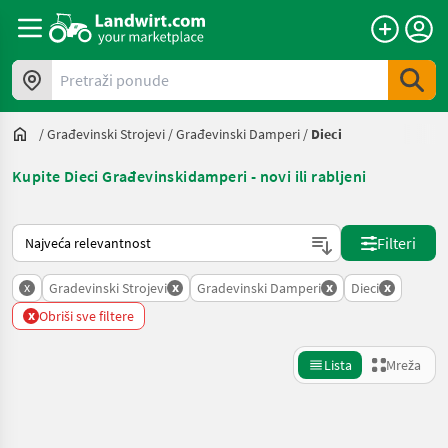
Pretraži ponude
/
Građevinski Strojevi
/
Građevinski Damperi
/
Dieci
Kupite Dieci Građevinskidamperi - novi ili rabljeni
Način na koji sortira Landwirt.com
Filteri
x
x
x
x
Gradevinski Strojevi
Gradevinski Damperi
Dieci
x
Obriši sve filtere
Lista
Mreža