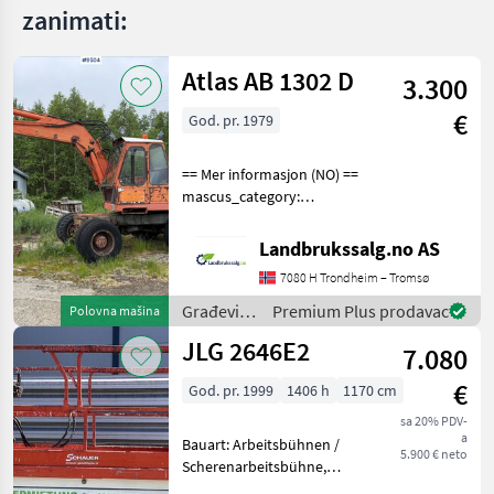
zanimati:
Atlas AB 1302 D
3.300
€
God. pr. 1979
== Mer informasjon (NO) ==
mascus_category:
excavators Please provide
reference number upon
Landbrukssalg.no AS
request: 9504 See
7080 H Trondheim – Tromsø
en.landbrukssalg.no/9504
for more images Specificati
Građevinski
Premium Plus prodavac
Polovna mašina
strojevi /
JLG 2646E2
7.080
Atlas
€
God. pr. 1999
1406 h
1170 cm
sa 20% PDV-
a
Bauart: Arbeitsbühnen /
5.900 € neto
Scherenarbeitsbühne,
Tragkraft: 340kg, Hubhöhe: