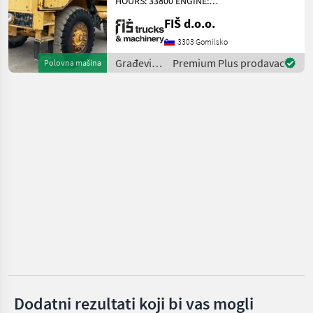
HOURS: 33800 ENGINE:
Thwaites
DIESEL VOLVO - 213KW 4X4
FIŠ d.o.o.
DRIVE 11.5M3 PAYLOAD
Mecalac
AUTOMATIC GEARBOX (5
3303 Gomilsko
GEARS) WEIGHT 17100KG
Građevinski
Premium Plus prodavac
Polovna mašina
Wacker
TYRES 40% DUMPER
strojevi /
DIMENSION
Volvo
Neuson
JCB
Prikaži
sve
(28)
MARKETPLACE
Ponude
Marketplace
Oglasi
trgovaca
Dodatni rezultati koji bi vas mogli