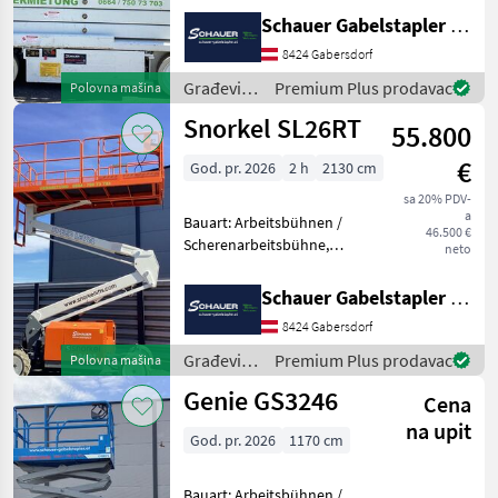
7920mm, Batterie: Trojan
Schauer Gabelstapler GmbH
PzS 6V 225Ah Zustand: 60 -
8424 Gabersdorf
80%, Bereifung vorne:
Vollgummi Einfach 8
Građevinski
Premium Plus prodavac
Polovna mašina
strojevi /
Snorkel SL26RT
55.800
JLG
€
God. pr. 2026
2 h
2130 cm
sa 20% PDV-
a
Bauart: Arbeitsbühnen /
46.500 €
Scherenarbeitsbühne,
neto
Tragkraft: 680kg, Hubhöhe:
8000mm, Bauhöhe:
Schauer Gabelstapler GmbH
2600mm, Batterie: Starter
8424 Gabersdorf
12V , Sonderausstattung: CE
Zertifikat, Edelstahl
Građevinski
Premium Plus prodavac
Polovna mašina
strojevi /
Genie GS3246
Cena
Snorkel
na upit
God. pr. 2026
1170 cm
Bauart: Arbeitsbühnen /