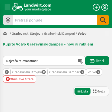
Pretraži ponude
/
Građevinski Strojevi
/
Građevinski Damperi
/
Volvo
Kupite Volvo Građevinskidamperi - novi ili rabljeni
Način na koji sortira Landwirt.com
Filteri
x
x
x
x
Gradevinski Strojevi
Gradevinski Damperi
Volvo
x
Obriši sve filtere
Lista
Mreža