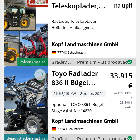
Teleskoplader,
na upit
Toyo Hoflader,
Radlader, Teleskoplader,
Min
Hoflader, Minibagger,
Minidumper zu vermieten
(Int. Nr. 17605)
Kopf Landmaschinen GmbH
Verschiedene Maschinen zu
vermieten - Minibagger -
77743 Schutterzell
Hoflader (Toyo) - JCB Te
Građevinski
Premium Plus prodavac
Polovna mašina
strojevi /
Toyo Radlader
33.915
JCB
836 II Bügel
€
Black, 4.
26 KS/19 kW
God. pr. 2024
sa 19% PDV-
a
Steuerkreis
28.500 €
optional , TOYO 836 II Bügel
neto
Stage V (Int-Nr.: 14820)
BLACK Edition, 4.
Kopf Landmaschinen GmbH
Steuerkreis, STVZO-
GutachtenStandard
77743 Schutterzell
Schaufel 110 cm und
Građevinski
Premium Plus prodavac
demonstraciona mašina