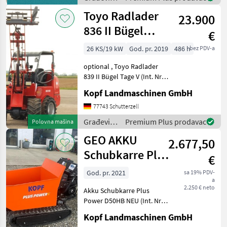
Palettengabel
strojevi /
Toyo Radlader
Neumaschine 2024 3, 1
23.900
Toyo
836 II Bügel
€
Stage V 310
26 KS/19 kW
God. pr. 2019
486 h
bez PDV-a
Hubmast
optional , Toyo Radlader
839 II Bügel Tage V (Int. Nr.
13206) TOYO 836 II Bügel
Kopf Landmaschinen GmbH
Stage V Baujahr 2019 486
Betriebsstunden 3, 10 m
77743 Schutterzell
Hubhöhe / Hubmast
Građevinski
Premium Plus prodavac
Polovna mašina
Allradantrieb übe
strojevi /
GEO AKKU
2.677,50
Toyo
Schubkarre Plus
€
Power D50HB
God. pr. 2021
sa 19% PDV-
a
NEU
2.250 € neto
Akku Schubkarre Plus
Power D50HB NEU (Int. Nr.
13089) Akku Schubkarre
Kopf Landmaschinen GmbH
Mini Dumper Baujahr 2021