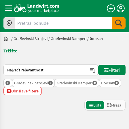
Pretraži ponude
/
Građevinski Strojevi
/
Građevinski Damperi
/
Doosan
Tržište
Način na koji sortira Landwirt.com
Filteri
x
x
x
x
Gradevinski Strojevi
Gradevinski Damperi
Doosan
x
Obriši sve filtere
Lista
Mreža