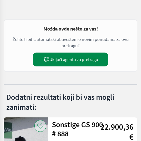
Možda ovde nešto za vas!
Želite li biti automatski obavešteni o novim ponudama za ovu
pretragu?
Uključi agenta za pretragu
Dodatni rezultati koji bi vas mogli
zanimati:
Sonstige GS 900
22.900,36
# 888
€