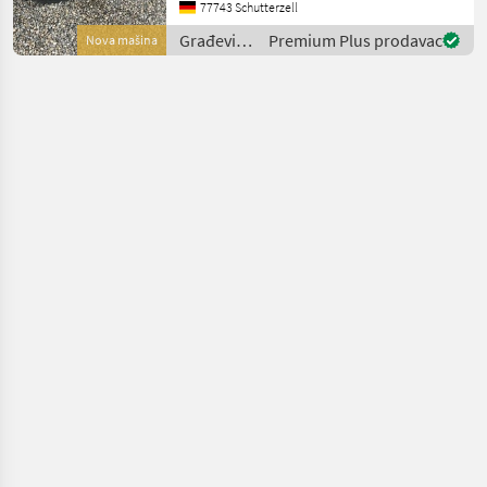
Manufaktur: Plus Power
77743 Schutterzell
Modell: D50HB Engine: B+S
Građevinski
Premium Plus prodavac
Nova mašina
Net weight: 255,
strojevi /
Geo