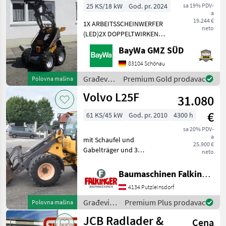
25 KS/18 kW
God. pr. 2024
sa 19% PDV-
a
19.244 €
1X ARBEITSSCHEINWERFER
neto
(LED)2X DOPPELTWIRKEND
MECHANISCHGEGENGEWICHT
BayWa GMZ SÜD
UNTER DER TRITTGIANT
COMPACT
83104 Schönau
WERKZEUGAUFNAHMEMotor-
Građevinski
Premium Gold prodavac
Polovna mašina
Moderner Kubota
strojevi /
Volvo L25F
Dreizylinderdieselmotor,
31.080
Sonstige
Typ
€
61 KS/45 kW
God. pr. 2010
4300 h
sa 20% PDV-
a
mit Schaufel und
25.900 €
Gabelträger und 3
neto
hydraulischen Steuerkreis!!
Betriebsgewicht: 5200kg
Baumaschinen Falkinger
Reifen 70% Der Volvo L25F
4134 Putzleinsdorf
ist in einem guten
Zustand!! BAUMASCHINEN
Građevinski
Premium Plus prodavac
Polovna mašina
FALKIN
strojevi /
JCB Radlader &
Cena
Volvo